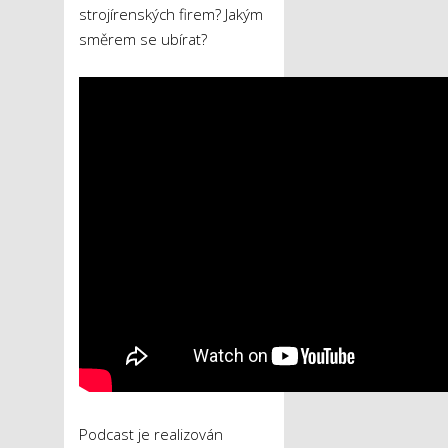
strojírenských firem? Jakým
směrem se ubírat?
Podcast je realizován