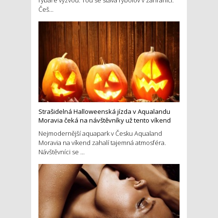
rybáře výzvou. Tou se stává rybolov v zahraničí.
Češ...
Strašidelná Halloweenská jízda v Aqualandu
Moravia čeká na návštěvníky už tento víkend
Nejmodernější aquapark v Česku Aqualand
Moravia na víkend zahalí tajemná atmosféra.
Návštěvníci se ...