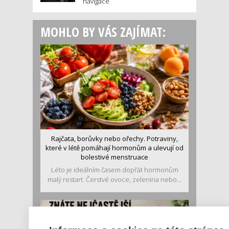
navigace
MOHLO BY VÁS ZAJÍMAT:
Rajčata, borůvky nebo ořechy. Potraviny,
které v létě pomáhají hormonům a ulevují od
bolestivé menstruace
Léto je ideálním časem dopřát hormonům
malý restart. Čerstvé ovoce, zelenina nebo...