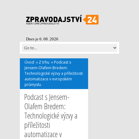
Dnes je 6. 08. 2026
Úvod
»
Z trhu
»
Podcast s
Jensem-Olafem Bredem:
Technologické výzvy a příležitosti
automatizace v evropském
průmyslu.
Podcast s Jensem-
Olafem Bredem:
Technologické výzvy a
příležitosti
automatizace v