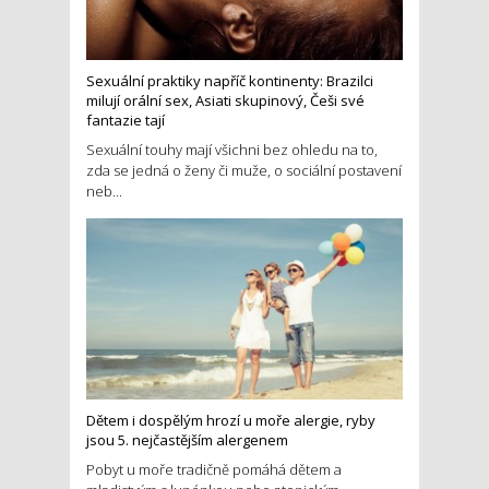
Sexuální praktiky napříč kontinenty: Brazilci
milují orální sex, Asiati skupinový, Češi své
fantazie tají
Sexuální touhy mají všichni bez ohledu na to,
zda se jedná o ženy či muže, o sociální postavení
neb...
Dětem i dospělým hrozí u moře alergie, ryby
jsou 5. nejčastějším alergenem
Pobyt u moře tradičně pomáhá dětem a