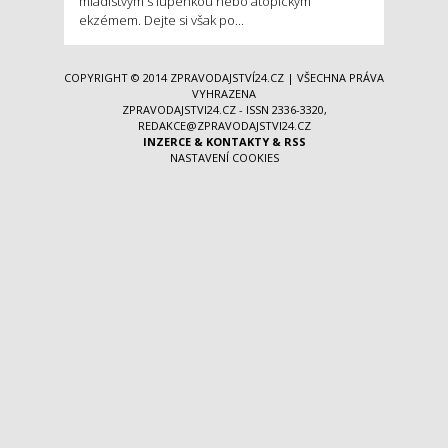
mladistvým s lupénkou nebo atopickým
ekzémem. Dejte si však po...
COPYRIGHT © 2014
ZPRAVODAJSTVÍ24.CZ
| VŠECHNA PRÁVA
VYHRAZENA
ZPRAVODAJSTVI24.CZ - ISSN 2336-3320,
REDAKCE@ZPRAVODAJSTVI24.CZ
INZERCE
&
KONTAKTY
&
RSS
NASTAVENÍ COOKIES