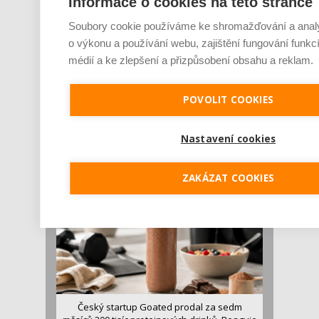
Informace o cookies na této stránce
Soubory cookie používáme ke shromažďování a analý
o výkonu a používání webu, zajištění fungování funkcí
médií a ke zlepšení a přizpůsobení obsahu a reklam.
Je jen pro sportovce, přiberu po něm a ve
POVOLIT COOKIES
stravě ho mám dostatek. Znáte nejčastější
mýty o proteinu?
Pojem protein již nějakou dobu rezonuje
Nastavení cookies
v oblasti zdraví, výživy i dlouhověkosti. Přesto...
ZAKÁZAT COOKIES
Český startup Goated prodal za sedm