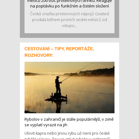
měsíců 200 tisíc proteinových drinků. Reaguje
na poptávku po funkčním a čistém složení
Česká značka proteinových nápojů Goated
prodala během prvních sedmi měsíců od
vstupu...
CESTOVÁNÍ – TIPY, REPORTÁŽE,
ROZHOVORY:
Rybolov v zahraničí je stále populárnější, v zimě
se vyplatí vyrazit na jih
Ulovit kapra nebo jinou rybu už není pro české