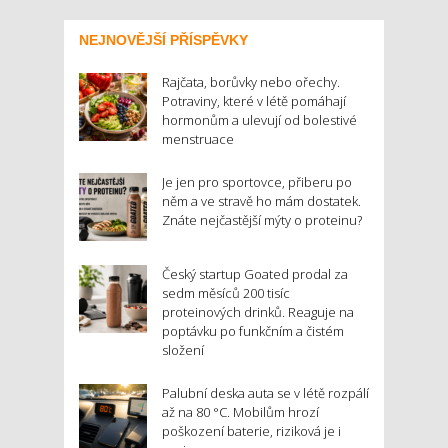
NEJNOVĚJŠÍ PŘÍSPĚVKY
Rajčata, borůvky nebo ořechy.
Potraviny, které v létě pomáhají
hormonům a ulevují od bolestivé
menstruace
Je jen pro sportovce, přiberu po
něm a ve stravě ho mám dostatek.
Znáte nejčastější mýty o proteinu?
Český startup Goated prodal za
sedm měsíců 200 tisíc
proteinových drinků. Reaguje na
poptávku po funkčním a čistém
složení
Palubní deska auta se v létě rozpálí
až na 80 °C. Mobilům hrozí
poškození baterie, riziková je i