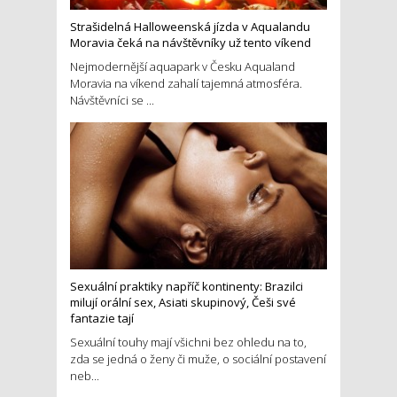
Strašidelná Halloweenská jízda v Aqualandu
Moravia čeká na návštěvníky už tento víkend
Nejmodernější aquapark v Česku Aqualand
Moravia na víkend zahalí tajemná atmosféra.
Návštěvníci se ...
Sexuální praktiky napříč kontinenty: Brazilci
milují orální sex, Asiati skupinový, Češi své
fantazie tají
Sexuální touhy mají všichni bez ohledu na to,
zda se jedná o ženy či muže, o sociální postavení
neb...