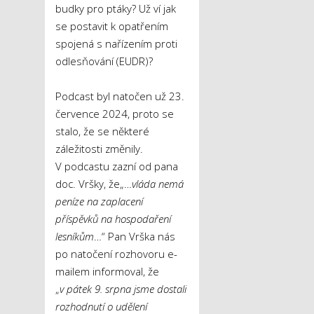
budky pro ptáky? Už ví jak
se postavit k opatřením
spojená s nařízením proti
odlesňování (EUDR)?
Podcast byl natočen už 23.
července 2024, proto se
stalo, že se některé
záležitosti změnily.
V podcastu zazní od pana
doc. Vršky, že„…
vláda nemá
peníze na zaplacení
příspěvků na hospodaření
lesníkům
…“ Pan Vrška nás
po natočení rozhovoru e-
mailem informoval, že
„
v pátek 9. srpna jsme dostali
rozhodnutí o udělení