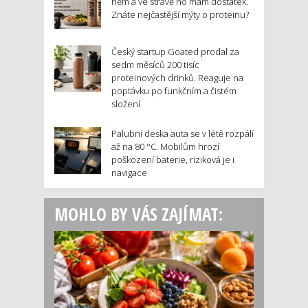
něm a ve stravě ho mám dostatek.
Znáte nejčastější mýty o proteinu?
Český startup Goated prodal za
sedm měsíců 200 tisíc
proteinových drinků. Reaguje na
poptávku po funkčním a čistém
složení
Palubní deska auta se v létě rozpálí
až na 80 °C. Mobilům hrozí
poškození baterie, riziková je i
navigace
MOHLO BY VÁS ZAJÍMAT: