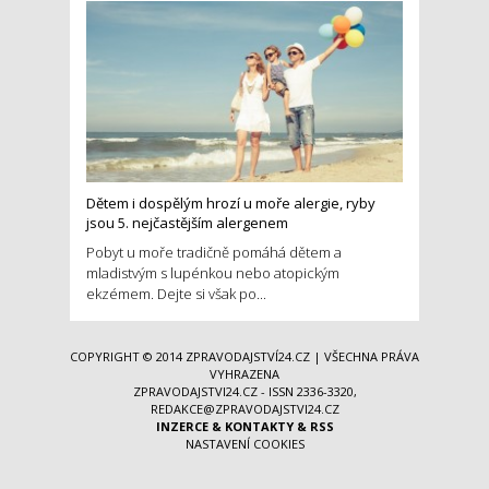
Dětem i dospělým hrozí u moře alergie, ryby
jsou 5. nejčastějším alergenem
Pobyt u moře tradičně pomáhá dětem a
mladistvým s lupénkou nebo atopickým
ekzémem. Dejte si však po...
COPYRIGHT © 2014
ZPRAVODAJSTVÍ24.CZ
| VŠECHNA PRÁVA
VYHRAZENA
ZPRAVODAJSTVI24.CZ - ISSN 2336-3320,
REDAKCE@ZPRAVODAJSTVI24.CZ
INZERCE
&
KONTAKTY
&
RSS
NASTAVENÍ COOKIES