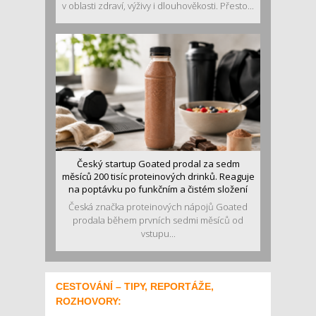
v oblasti zdraví, výživy i dlouhověkosti. Přesto...
Český startup Goated prodal za sedm
měsíců 200 tisíc proteinových drinků. Reaguje
na poptávku po funkčním a čistém složení
Česká značka proteinových nápojů Goated
prodala během prvních sedmi měsíců od
vstupu...
CESTOVÁNÍ – TIPY, REPORTÁŽE,
ROZHOVORY: