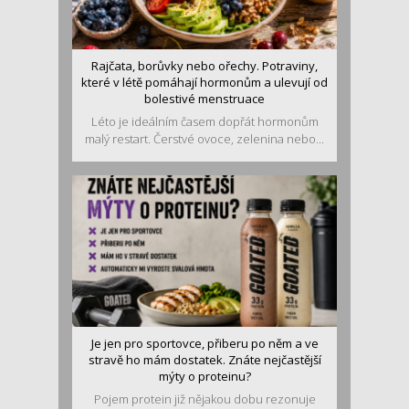
Rajčata, borůvky nebo ořechy. Potraviny,
které v létě pomáhají hormonům a ulevují od
bolestivé menstruace
Léto je ideálním časem dopřát hormonům
malý restart. Čerstvé ovoce, zelenina nebo...
Je jen pro sportovce, přiberu po něm a ve
stravě ho mám dostatek. Znáte nejčastější
mýty o proteinu?
Pojem protein již nějakou dobu rezonuje