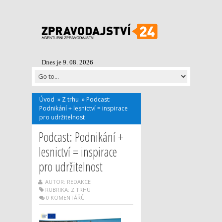
Dnes je 9. 08. 2026
Úvod
»
Z trhu
»
Podcast:
Podnikání + lesnictví = inspirace
pro udržitelnost
Podcast: Podnikání +
lesnictví = inspirace
pro udržitelnost
AUTOR: REDAKCE
RUBRIKA:
Z TRHU
0 KOMENTÁŘŮ