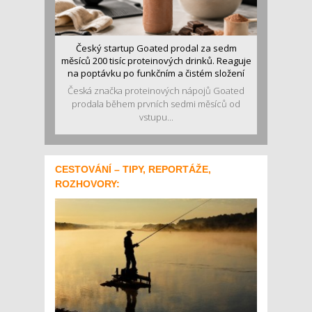
Český startup Goated prodal za sedm
měsíců 200 tisíc proteinových drinků. Reaguje
na poptávku po funkčním a čistém složení
Česká značka proteinových nápojů Goated
prodala během prvních sedmi měsíců od
vstupu...
CESTOVÁNÍ – TIPY, REPORTÁŽE,
ROZHOVORY: