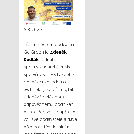
5.3.2025
Třetím hostem podcastu
Go Green je
Zdeněk
Sedlák
, jednatel a
spoluzakladatel členské
společnosti EPRIN spol. s
r.o. Ačkoli se jedná o
technologickou firmu, tak
Zdeněk Sedlák má k
odpovědnému podnikání
blízko. Pečlivě si například
volí své dodavatele a dává
přednost těm lokálním.
Jeho firma je zelená už od