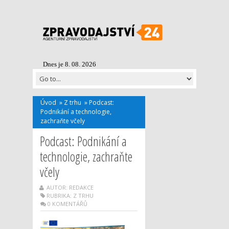
Dnes je 8. 08. 2026
Úvod
»
Z trhu
»
Podcast:
Podnikání a technologie,
zachraňte včely
Podcast: Podnikání a
technologie, zachraňte
včely
AUTOR: REDAKCE
RUBRIKA:
Z TRHU
0 KOMENTÁŘŮ