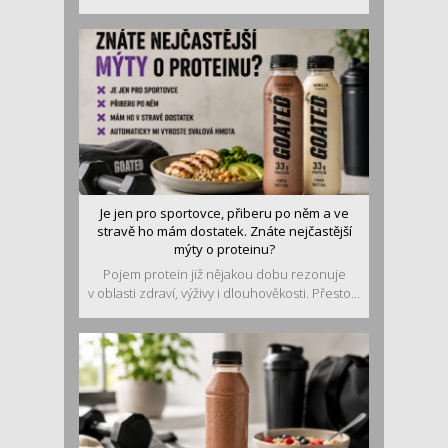
Je jen pro sportovce, přiberu po něm a ve
stravě ho mám dostatek. Znáte nejčastější
mýty o proteinu?
Pojem protein již nějakou dobu rezonuje
v oblasti zdraví, výživy i dlouhověkosti. Přesto...