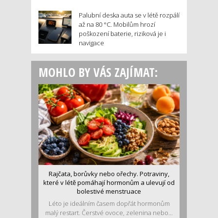
Palubní deska auta se v létě rozpálí
až na 80 °C. Mobilům hrozí
poškození baterie, riziková je i
navigace
MOHLO BY VÁS ZAJÍMAT:
Rajčata, borůvky nebo ořechy. Potraviny,
které v létě pomáhají hormonům a ulevují od
bolestivé menstruace
Léto je ideálním časem dopřát hormonům
malý restart. Čerstvé ovoce, zelenina nebo...