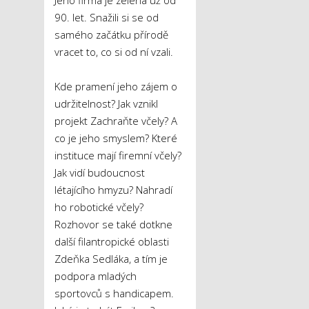
90. let. Snažili si se od
samého začátku přírodě
vracet to, co si od ní vzali.
Kde pramení jeho zájem o
udržitelnost? Jak vznikl
projekt Zachraňte včely? A
co je jeho smyslem? Které
instituce mají firemní včely?
Jak vidí budoucnost
létajícího hmyzu? Nahradí
ho robotické včely?
Rozhovor se také dotkne
další filantropické oblasti
Zdeňka Sedláka, a tím je
podpora mladých
sportovců s handicapem.