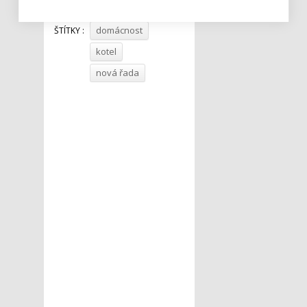
domácnost
ŠTÍTKY :
kotel
nová řada