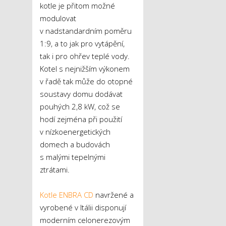
kotle je přitom možné
modulovat
v nadstandardním poměru
1:9, a to jak pro vytápění,
tak i pro ohřev teplé vody.
Kotel s nejnižším výkonem
v řadě tak může do otopné
soustavy domu dodávat
pouhých 2,8 kW, což se
hodí zejména při použití
v nízkoenergetických
domech a budovách
s malými tepelnými
ztrátami.
Kotle ENBRA CD
navržené a
vyrobené v Itálii disponují
moderním celonerezovým