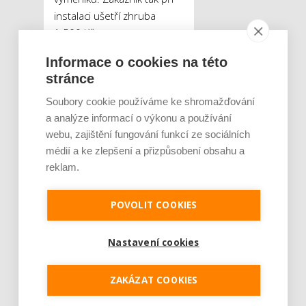
instalaci ušetří zhruba
1 500 Kč.
Informace o cookies na této
Zajímavou novinkou
stránce
využívající osvědčený
výměník a konstrukci kotle
Soubory cookie používáme ke shromažďování
je poté
průtokový
a analýze informací o výkonu a používání
webu, zajištění fungování funkcí ze sociálních
kondenzační ohřívač vody
médií a ke zlepšení a přizpůsobení obsahu a
ENBRA SFK
, který nemá na
reklam.
českém trhu alternativu, ať
už se jedná o velikost,
nebo o parametry dodávky
POVOLIT COOKIES
teplé vody.
Nastavení cookies
ZAKÁZAT COOKIES
Tweet