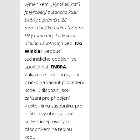
výměníkem.
„Výměník kotlů
je vyrobený z jednoho kusu
trubky o průměru 28
mm,s tloušťkou stěny 0,8 mm.
Díky tomu mají kotle velmi
dlouhou životnost,“
uvedl
Ivo
Winkler
, vedoucí
technického oddělení ve
společnosti
ENBRA
.
Zákazníci si mohou vybrat
z několika variant provedení
kotle. K dispozici jsou
zařízení pro připojení
k externímu zásobníku, pro
průtokový ohřev a také
kotle s integrovaným
zásobníkem na teplou
vodu.