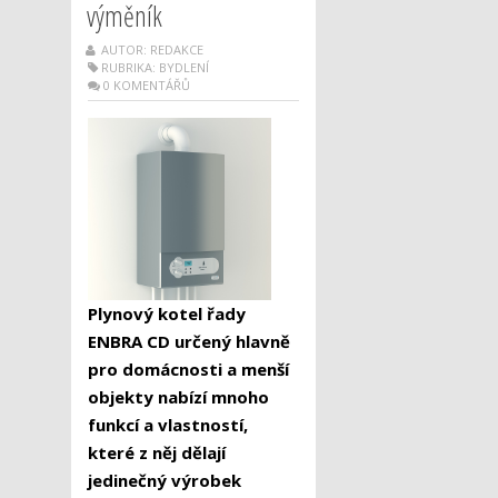
výměník
AUTOR: REDAKCE
RUBRIKA:
BYDLENÍ
0 KOMENTÁŘŮ
Plynový kotel řady
ENBRA CD určený hlavně
pro domácnosti a menší
objekty nabízí mnoho
funkcí a vlastností,
které z něj dělají
jedinečný výrobek