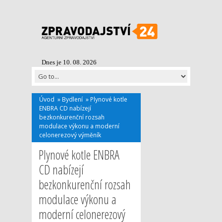
Dnes je 10. 08. 2026
Úvod
»
Bydlení
»
Plynové kotle
ENBRA CD nabízejí
bezkonkurenční rozsah
modulace výkonu a moderní
celonerezový výměník
Plynové kotle ENBRA
CD nabízejí
bezkonkurenční rozsah
modulace výkonu a
moderní celonerezový