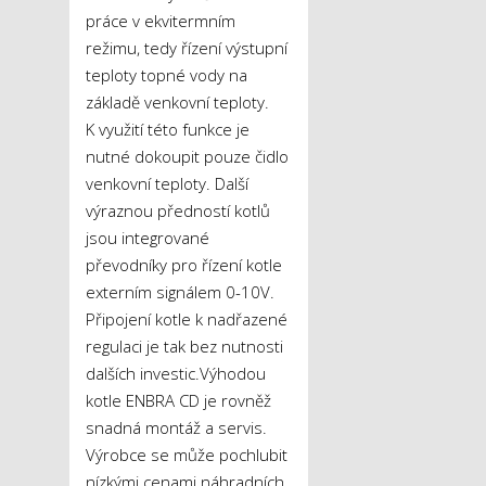
práce v ekvitermním
režimu, tedy řízení výstupní
teploty topné vody na
základě venkovní teploty.
K využití této funkce je
nutné dokoupit pouze čidlo
venkovní teploty. Další
výraznou předností kotlů
jsou integrované
převodníky pro řízení kotle
externím signálem 0-10V.
Připojení kotle k nadřazené
regulaci je tak bez nutnosti
dalších investic.Výhodou
kotle ENBRA CD je rovněž
snadná montáž a servis.
Výrobce se může pochlubit
nízkými cenami náhradních