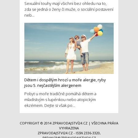
Sexuální touhy mají všichni bez ohledu na to,
zda se jedná o ženy či muže, o sociální postavení
neb...
Dětem i dospělým hrozí u moře alergie, ryby
jsou 5. nejčastějším alergenem
Pobyt u moře tradičně pomáhá dětem a
mladistvým s lupénkou nebo atopickým
ekzémem. Dejte si však po...
COPYRIGHT © 2014
ZPRAVODAJSTVÍ24.CZ
| VŠECHNA PRÁVA
VYHRAZENA
ZPRAVODAJSTVI24.CZ - ISSN 2336-3320,
REDAKCE@ZPRAVODAJSTVI24.CZ