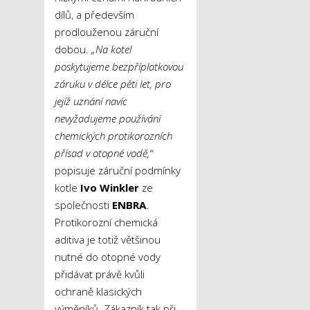
dílů, a především
prodlouženou záruční
dobou.
„Na kotel
poskytujeme bezpříplatkovou
záruku v délce pěti let, pro
jejíž uznání navíc
nevyžadujeme používání
chemických protikorozních
přísad v otopné vodě,“
popisuje záruční podmínky
kotle
Ivo Winkler
ze
společnosti
ENBRA
.
Protikorozní chemická
aditiva je totiž většinou
nutné do otopné vody
přidávat právě kvůli
ochraně klasických
výměníků. Zákazník tak při