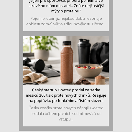
Je jen pro sportovce, přiberu po něm a ve
stravě ho mám dostatek. Znáte nejčastější
mýty o proteinu?
Pojem protein již nějakou dobu rezonuje
v oblasti zdraví, výživy i dlouhověkosti. Přesto...
Český startup Goated prodal za sedm
měsíců 200 tisíc proteinových drinků. Reaguje
na poptávku po funkčním a čistém složení
Česká značka proteinových nápojů Goated
prodala během prvních sedmi měsíců od
vstupu...