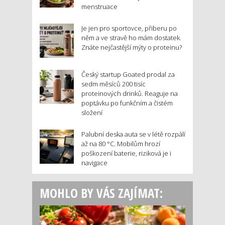
menstruace
Je jen pro sportovce, přiberu po
něm a ve stravě ho mám dostatek.
Znáte nejčastější mýty o proteinu?
Český startup Goated prodal za
sedm měsíců 200 tisíc
proteinových drinků. Reaguje na
poptávku po funkčním a čistém
složení
Palubní deska auta se v létě rozpálí
až na 80 °C. Mobilům hrozí
poškození baterie, riziková je i
navigace
MOHLO BY VÁS ZAJÍMAT: