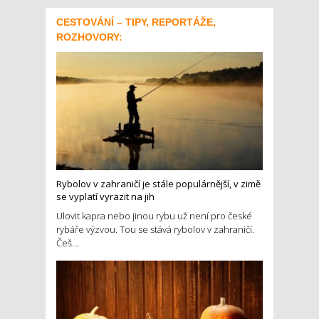
CESTOVÁNÍ – TIPY, REPORTÁŽE,
ROZHOVORY:
Rybolov v zahraničí je stále populárnější, v zimě
se vyplatí vyrazit na jih
Ulovit kapra nebo jinou rybu už není pro české
rybáře výzvou. Tou se stává rybolov v zahraničí.
Češ...