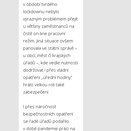
v období tvrdého
lockdownu nebylo
výrazným problémem přejít
u většiny zaměstnanců na
čistě on-line pracovní
režim. Jiná situace ovšem
panovala ve státní správě –
u obcí, měst či krajských
úřadů –, kde vedle nutnosti
dodržovat i přes vládní
opatření „úřední hodiny“
hrálo velkou roli také
zabezpečení.
I přes náročnost
bezpečnostních opatření
se řadě úřadů podařilo
v době pandemie práci na