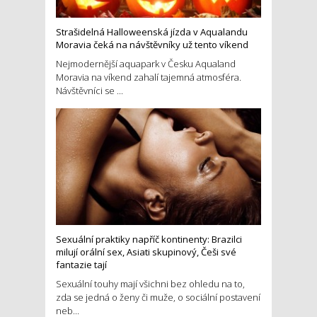
Strašidelná Halloweenská jízda v Aqualandu
Moravia čeká na návštěvníky už tento víkend
Nejmodernější aquapark v Česku Aqualand
Moravia na víkend zahalí tajemná atmosféra.
Návštěvníci se ...
Sexuální praktiky napříč kontinenty: Brazilci
milují orální sex, Asiati skupinový, Češi své
fantazie tají
Sexuální touhy mají všichni bez ohledu na to,
zda se jedná o ženy či muže, o sociální postavení
neb...