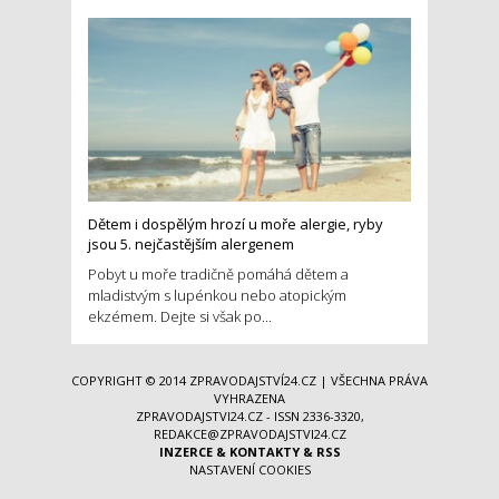
Dětem i dospělým hrozí u moře alergie, ryby
jsou 5. nejčastějším alergenem
Pobyt u moře tradičně pomáhá dětem a
mladistvým s lupénkou nebo atopickým
ekzémem. Dejte si však po...
COPYRIGHT © 2014
ZPRAVODAJSTVÍ24.CZ
| VŠECHNA PRÁVA
VYHRAZENA
ZPRAVODAJSTVI24.CZ - ISSN 2336-3320,
REDAKCE@ZPRAVODAJSTVI24.CZ
INZERCE
&
KONTAKTY
&
RSS
NASTAVENÍ COOKIES