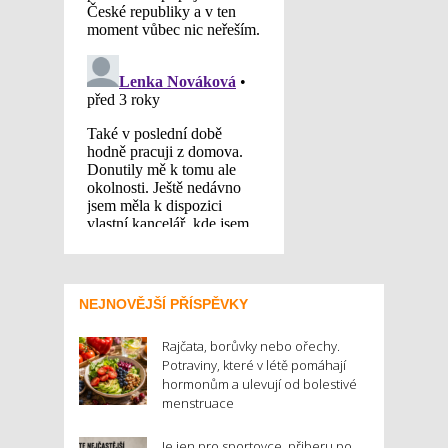
NEJNOVĚJŠÍ PŘÍSPĚVKY
Rajčata, borůvky nebo ořechy.
Potraviny, které v létě pomáhají
hormonům a ulevují od bolestivé
menstruace
Je jen pro sportovce, přiberu po