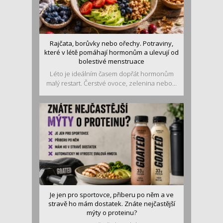
Rajčata, borůvky nebo ořechy. Potraviny,
které v létě pomáhají hormonům a ulevují od
bolestivé menstruace
Léto je ideálním časem dopřát hormonům
malý restart. Čerstvé ovoce, zelenina nebo...
Je jen pro sportovce, přiberu po něm a ve
stravě ho mám dostatek. Znáte nejčastější
mýty o proteinu?