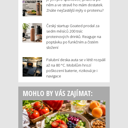
něm a ve stravě ho mám dostatek.
Znáte nejčastější mýty o proteinu?
Český startup Goated prodal za
sedm měsíců 200 tisíc
proteinových drinků. Reaguje na
poptávku po funkčním a čistém
složení
Palubní deska auta se v létě rozpálí
až na 80 °C. Mobilům hrozí
poškození baterie, riziková je i
navigace
MOHLO BY VÁS ZAJÍMAT: