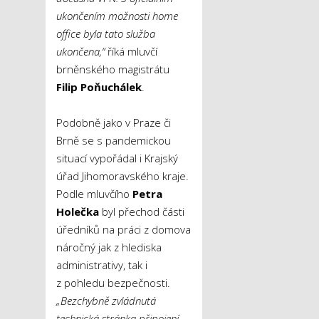
ukončením možnosti home
office byla tato služba
ukončena,“
říká mluvčí
brněnského magistrátu
Filip Poňuchálek
.
Podobně jako v Praze či
Brně se s pandemickou
situací vypořádal i Krajský
úřad Jihomoravského kraje.
Podle mluvčího
Petra
Holečka
byl přechod části
úředníků na práci z domova
náročný jak z hlediska
administrativy, tak i
z pohledu bezpečnosti.
„Bezchybně zvládnutá
technická stránka připojení