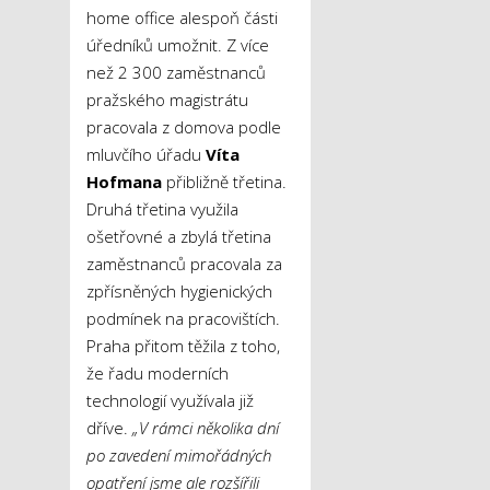
home office alespoň části
úředníků umožnit. Z více
než 2 300 zaměstnanců
pražského magistrátu
pracovala z domova podle
mluvčího úřadu
Víta
Hofmana
přibližně třetina.
Druhá třetina využila
ošetřovné a zbylá třetina
zaměstnanců pracovala za
zpřísněných hygienických
podmínek na pracovištích.
Praha přitom těžila z toho,
že řadu moderních
technologií využívala již
dříve.
„V rámci několika dní
po zavedení mimořádných
opatření jsme ale rozšířili