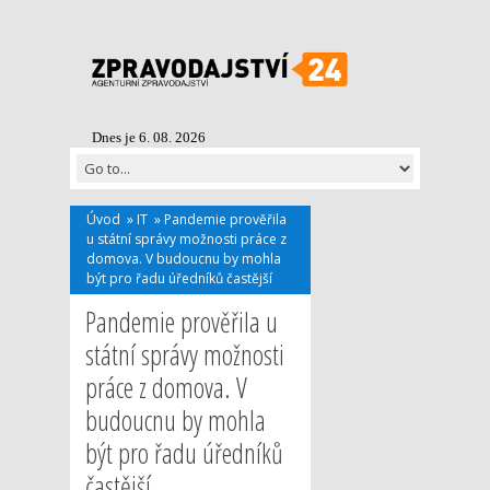
Dnes je 6. 08. 2026
Úvod
»
IT
»
Pandemie prověřila
u státní správy možnosti práce z
domova. V budoucnu by mohla
být pro řadu úředníků častější
Pandemie prověřila u
státní správy možnosti
práce z domova. V
budoucnu by mohla
být pro řadu úředníků
častější