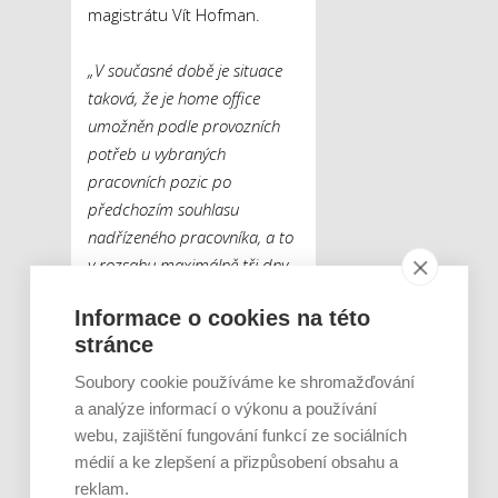
magistrátu Vít Hofman.
„V současné době je situace
taková, že je home office
umožněn podle provozních
potřeb u vybraných
pracovních pozic po
předchozím souhlasu
nadřízeného pracovníka, a to
v rozsahu maximálně tři dny
v týdnu. Home office nelze ve
Informace o cookies na této
veřejné správě aplikovat na
stránce
každou pozici, ale právě jen
na vybrané pracovní pozice,
Soubory cookie používáme ke shromažďování
kde to charakter práce
a analýze informací o výkonu a používání
dovoluje,“
dodává k otázce
webu, zajištění fungování funkcí ze sociálních
současného stavu
médií a ke zlepšení a přizpůsobení obsahu a
jihomoravský krajský mluvčí
reklam.