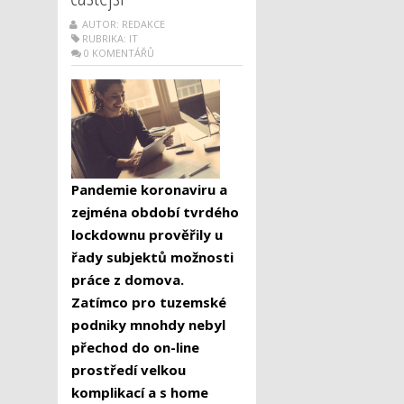
AUTOR: REDAKCE
RUBRIKA:
IT
0 KOMENTÁŘŮ
Pandemie koronaviru a
zejména období tvrdého
lockdownu prověřily u
řady subjektů možnosti
práce z domova.
Zatímco pro tuzemské
podniky mnohdy nebyl
přechod do on-line
prostředí velkou
komplikací a s home