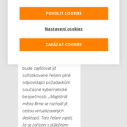
Petr Holeček.
POVOLIT COOKIES
V Brně pak podle Filipa
Poňuchálka oficiálně
Nastavení cookies
možnost využívat home
office skončila, magistrát
ZAKÁZAT COOKIES
však v současnosti pracuje
na projektu „Vzdálené
připojení uživatelů“, který
bude zajišťovat již
sofistikované řešení plně
odpovídající požadavkům
současné kybernetické
bezpečnosti.
„Magistrát
města Brna se rozhodl jít
cestou virtualizovaných
desktopů. Toto řešení zajistí,
že se zařízení s důležitými