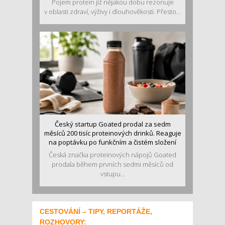
Pojem protein již nějakou dobu rezonuje
v oblasti zdraví, výživy i dlouhověkosti. Přesto...
Český startup Goated prodal za sedm
měsíců 200 tisíc proteinových drinků. Reaguje
na poptávku po funkčním a čistém složení
Česká značka proteinových nápojů Goated
prodala během prvních sedmi měsíců od
vstupu...
CESTOVÁNÍ – TIPY, REPORTÁŽE,
ROZHOVORY: