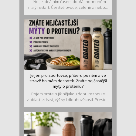
Léto je ideálním časem dopřát hormonům
malý restart. Čerstvé ovoce, zelenina nebo...
Je jen pro sportovce, přiberu po něm a ve
stravě ho mám dostatek. Znáte nejčastější
mýty o proteinu?
Pojem protein již nějakou dobu rezonuje
v oblasti zdraví, výživy i dlouhověkosti. Přesto...