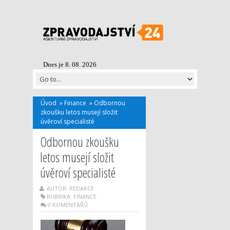
Dnes je 8. 08. 2026
Úvod
»
Finance
»
Odbornou
zkoušku letos musejí složit
úvěroví specialisté
Odbornou zkoušku
letos musejí složit
úvěroví specialisté
AUTOR: REDAKCE
RUBRIKA:
FINANCE
0 KOMENTÁŘŮ