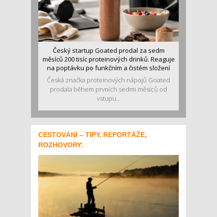
Český startup Goated prodal za sedm
měsíců 200 tisíc proteinových drinků. Reaguje
na poptávku po funkčním a čistém složení
Česká značka proteinových nápojů Goated
prodala během prvních sedmi měsíců od
vstupu...
CESTOVÁNÍ – TIPY, REPORTÁŽE,
ROZHOVORY: