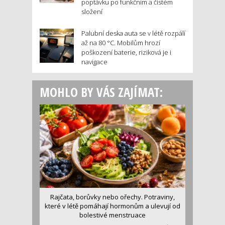
poptávku po funkčním a čistém
složení
Palubní deska auta se v létě rozpálí
až na 80 °C. Mobilům hrozí
poškození baterie, riziková je i
navigace
MOHLO BY VÁS ZAJÍMAT:
Rajčata, borůvky nebo ořechy. Potraviny,
které v létě pomáhají hormonům a ulevují od
bolestivé menstruace