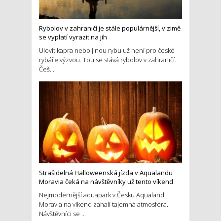
Rybolov v zahraničí je stále populárnější, v zimě
se vyplatí vyrazit na jih
Ulovit kapra nebo jinou rybu už není pro české
rybáře výzvou. Tou se stává rybolov v zahraničí.
Češ...
Strašidelná Halloweenská jízda v Aqualandu
Moravia čeká na návštěvníky už tento víkend
Nejmodernější aquapark v Česku Aqualand
Moravia na víkend zahalí tajemná atmosféra.
Návštěvníci se ...