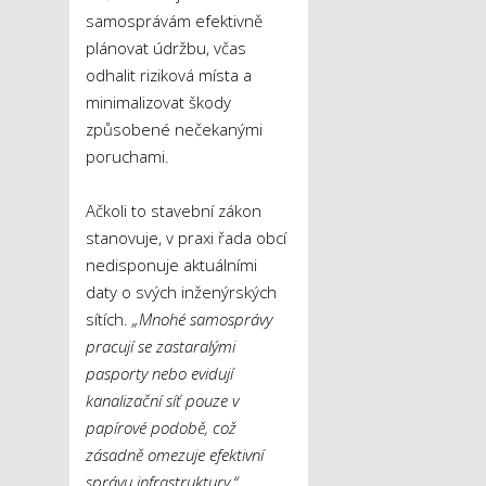
samosprávám efektivně
plánovat údržbu, včas
odhalit riziková místa a
minimalizovat škody
způsobené nečekanými
poruchami.
Ačkoli to stavební zákon
stanovuje, v praxi řada obcí
nedisponuje aktuálními
daty o svých inženýrských
sítích.
„Mnohé samosprávy
pracují se zastaralými
pasporty nebo evidují
kanalizační síť pouze v
papírové podobě, což
zásadně omezuje efektivní
správu infrastruktury,“