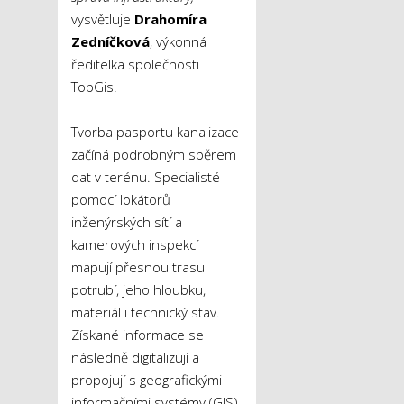
vysvětluje
Drahomíra
Zedníčková
, výkonná
ředitelka společnosti
TopGis.
Tvorba pasportu kanalizace
začíná podrobným sběrem
dat v terénu. Specialisté
pomocí lokátorů
inženýrských sítí a
kamerových inspekcí
mapují přesnou trasu
potrubí, jeho hloubku,
materiál i technický stav.
Získané informace se
následně digitalizují a
propojují s geografickými
informačními systémy (GIS),