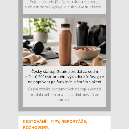
Pojem protein již nějakou dobu rezonuje
v oblasti zdraví, výživy i dlouhověkosti. Přesto...
Český startup Goated prodal za sedm
měsíců 200 tisíc proteinových drinků. Reaguje
na poptávku po funkčním a čistém složení
Česká značka proteinových nápojů Goated
prodala během prvních sedmi měsíců od
vstupu...
CESTOVÁNÍ – TIPY, REPORTÁŽE,
ROZHOVORY: