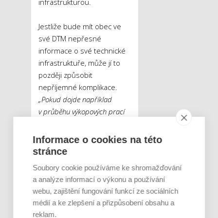
infrastrukturou.
Jestliže bude mít obec ve
své DTM nepřesné
informace o své technické
infrastruktuře, může jí to
později způsobit
nepříjemné komplikace.
„Pokud dojde například
v průběhu výkopových prací
kvůli neaktuálním nebo
chybějícím datům
Informace o cookies na této
k poškození kanalizace či
stránce
vodovodu, škoda jde v daném
Soubory cookie používáme ke shromažďování
případě právě za vlastníkem
a analýze informací o výkonu a používání
technické infrastruktury,“
webu, zajištění fungování funkcí ze sociálních
uzavírá Drahomíra
médií a ke zlepšení a přizpůsobení obsahu a
Zedníčková.
reklam.