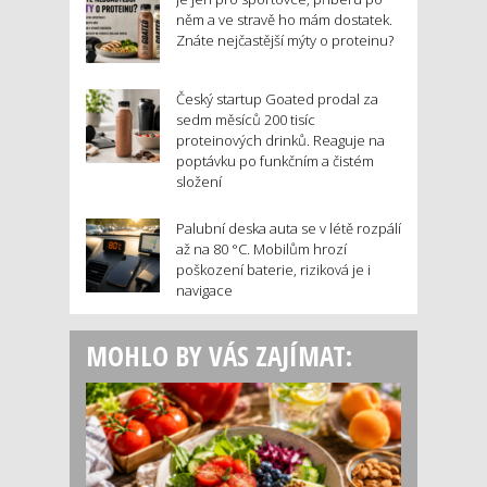
něm a ve stravě ho mám dostatek.
Znáte nejčastější mýty o proteinu?
Český startup Goated prodal za
sedm měsíců 200 tisíc
proteinových drinků. Reaguje na
poptávku po funkčním a čistém
složení
Palubní deska auta se v létě rozpálí
až na 80 °C. Mobilům hrozí
poškození baterie, riziková je i
navigace
MOHLO BY VÁS ZAJÍMAT: