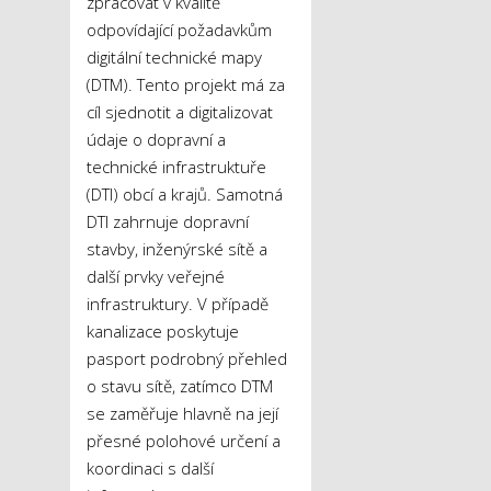
zpracovat v kvalitě
odpovídající požadavkům
digitální technické mapy
(DTM). Tento projekt má za
cíl sjednotit a digitalizovat
údaje o dopravní a
technické infrastruktuře
(DTI) obcí a krajů. Samotná
DTI zahrnuje dopravní
stavby, inženýrské sítě a
další prvky veřejné
infrastruktury. V případě
kanalizace poskytuje
pasport podrobný přehled
o stavu sítě, zatímco DTM
se zaměřuje hlavně na její
přesné polohové určení a
koordinaci s další