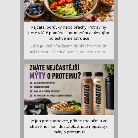
Rajčata, borůvky nebo ořechy. Potraviny,
které v létě pomáhají hormonům a ulevují od
bolestivé menstruace
Léto je ideálním časem dopřát hormonům
malý restart. Čerstvé ovoce, zelenina nebo...
Je jen pro sportovce, přiberu po něm a ve
stravě ho mám dostatek. Znáte nejčastější
mýty o proteinu?