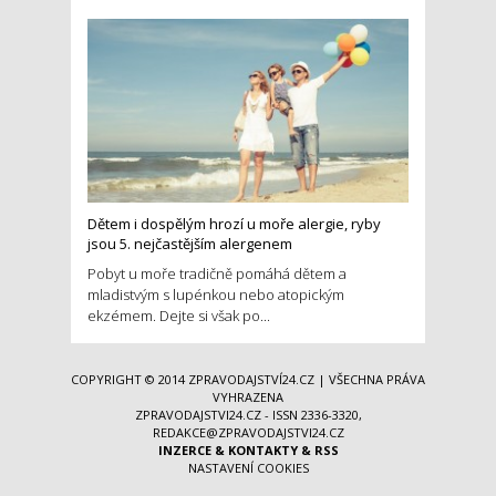
Dětem i dospělým hrozí u moře alergie, ryby
jsou 5. nejčastějším alergenem
Pobyt u moře tradičně pomáhá dětem a
mladistvým s lupénkou nebo atopickým
ekzémem. Dejte si však po...
COPYRIGHT © 2014
ZPRAVODAJSTVÍ24.CZ
| VŠECHNA PRÁVA
VYHRAZENA
ZPRAVODAJSTVI24.CZ - ISSN 2336-3320,
REDAKCE@ZPRAVODAJSTVI24.CZ
INZERCE
&
KONTAKTY
&
RSS
NASTAVENÍ COOKIES