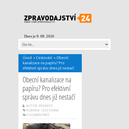
Dnes je 9. 08. 2026
Úvod
»
Cestování
»
Obecní
kanalizace na papíru? Pro
efektivní správu dnes již nestačí
Obecní kanalizace na
papíru? Pro efektivní
správu dnes již nestačí
AUTOR: REDAKCE
RUBRIKA:
CESTOVÁNÍ
0 KOMENTÁŘŮ