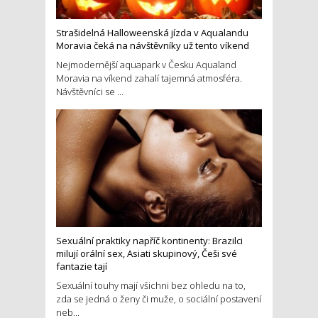
Strašidelná Halloweenská jízda v Aqualandu
Moravia čeká na návštěvníky už tento víkend
Nejmodernější aquapark v Česku Aqualand
Moravia na víkend zahalí tajemná atmosféra.
Návštěvníci se ...
Sexuální praktiky napříč kontinenty: Brazilci
milují orální sex, Asiati skupinový, Češi své
fantazie tají
Sexuální touhy mají všichni bez ohledu na to,
zda se jedná o ženy či muže, o sociální postavení
neb...