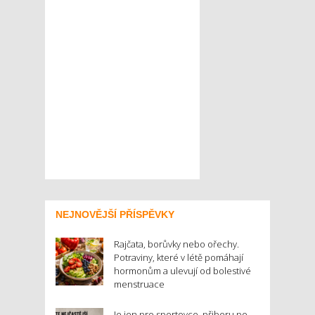
NEJNOVĚJŠÍ PŘÍSPĚVKY
Rajčata, borůvky nebo ořechy.
Potraviny, které v létě pomáhají
hormonům a ulevují od bolestivé
menstruace
Je jen pro sportovce, přiberu po