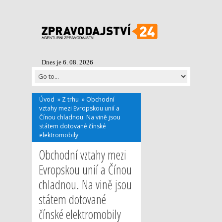
Dnes je 6. 08. 2026
Úvod
»
Z trhu
»
Obchodní
vztahy mezi Evropskou unií a
Čínou chladnou. Na vině jsou
státem dotované čínské
elektromobily
Obchodní vztahy mezi
Evropskou unií a Čínou
chladnou. Na vině jsou
státem dotované
čínské elektromobily