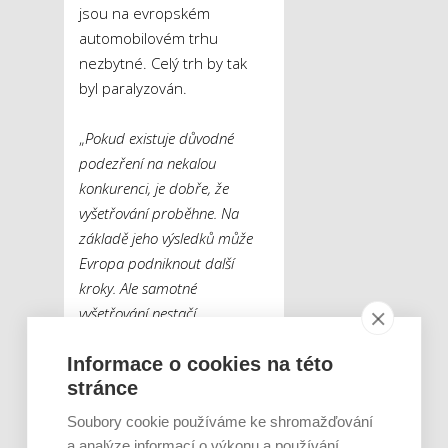
jsou na evropském
automobilovém trhu
nezbytné. Celý trh by tak
byl paralyzován.
„
Pokud existuje důvodné
podezření na nekalou
konkurenci, je dobře, že
vyšetřování proběhne. Na
základě jeho výsledků může
Evropa podniknout další
kroky. Ale samotné
vyšetřování nestačí.
Potřebujeme jasnou strategii
Informace o cookies na této
dalšího postupu. Včetně
stránce
přiznání si toho, že Evropská
unie v této otázce
Soubory cookie používáme ke shromažďování
postupovala naivně. Čína je
a analýze informací o výkonu a používání