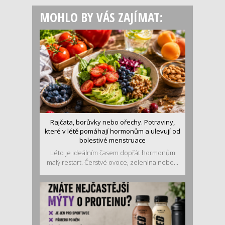
MOHLO BY VÁS ZAJÍMAT:
Rajčata, borůvky nebo ořechy. Potraviny,
které v létě pomáhají hormonům a ulevují od
bolestivé menstruace
Léto je ideálním časem dopřát hormonům
malý restart. Čerstvé ovoce, zelenina nebo...