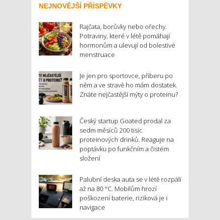
NEJNOVĚJŠÍ PŘÍSPĚVKY
Rajčata, borůvky nebo ořechy.
Potraviny, které v létě pomáhají
hormonům a ulevují od bolestivé
menstruace
Je jen pro sportovce, přiberu po
něm a ve stravě ho mám dostatek.
Znáte nejčastější mýty o proteinu?
Český startup Goated prodal za
sedm měsíců 200 tisíc
proteinových drinků. Reaguje na
poptávku po funkčním a čistém
složení
Palubní deska auta se v létě rozpálí
až na 80 °C. Mobilům hrozí
poškození baterie, riziková je i
navigace