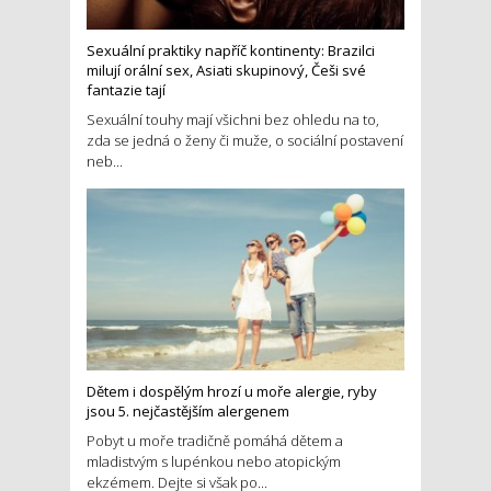
Sexuální praktiky napříč kontinenty: Brazilci
milují orální sex, Asiati skupinový, Češi své
fantazie tají
Sexuální touhy mají všichni bez ohledu na to,
zda se jedná o ženy či muže, o sociální postavení
neb...
Dětem i dospělým hrozí u moře alergie, ryby
jsou 5. nejčastějším alergenem
Pobyt u moře tradičně pomáhá dětem a
mladistvým s lupénkou nebo atopickým
ekzémem. Dejte si však po...