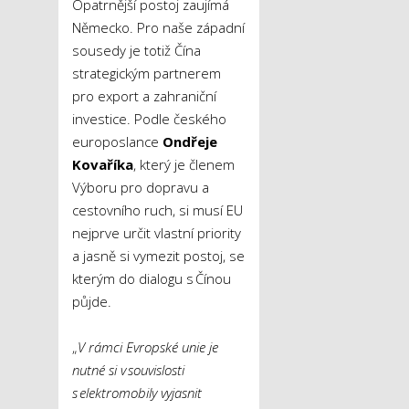
Opatrnější postoj zaujímá
Německo. Pro naše západní
sousedy je totiž Čína
strategickým partnerem
pro export a zahraniční
investice. Podle českého
europoslance
Ondřeje
Kovaříka
, který je členem
Výboru pro dopravu a
cestovního ruch, si musí EU
nejprve určit vlastní priority
a jasně si vymezit postoj, se
kterým do dialogu s Čínou
půjde.
„
V rámci Evropské unie je
nutné si v souvislosti
s elektromobily vyjasnit