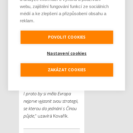
obrovský stát, který těží ze své
webu, zajištění fungování funkcí ze sociálních
polohy. Dlouhá léta se
médií a ke zlepšení a přizpůsobení obsahu a
soustředí na získávání a
reklam.
zpracování zdrojů, které jinde
ve světě nejsou, a tím pádem
POVOLIT COOKIES
má v mnoha oblastech silnou
pozici. V rámci
Nastavení cookies
elektromobility je nepoměr
mezi Čínou a Evropou
ZAKÁZAT COOKIES
obrovský a Evropa je na
čínských materiálech a
součástkách naprosto závislá.
I proto by si měla Evropa
nejprve vyjasnit svou strategii,
se kterou do jednání s Čínou
půjde
,“ uzavírá Kovařík.