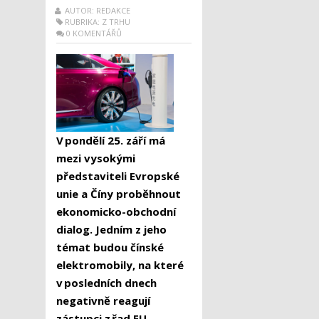
AUTOR: REDAKCE
RUBRIKA:
Z TRHU
0 KOMENTÁŘŮ
V pondělí 25. září má
mezi vysokými
představiteli Evropské
unie a Číny proběhnout
ekonomicko-obchodní
dialog. Jedním z jeho
témat budou čínské
elektromobily, na které
v posledních dnech
negativně reagují
zástupci z řad EU.