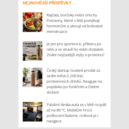
NEJNOVĚJŠÍ PŘÍSPĚVKY
Rajčata, borůvky nebo ořechy.
Potraviny, které v létě pomáhají
hormonům a ulevují od bolestivé
menstruace
Je jen pro sportovce, přiberu po
něm a ve stravě ho mám dostatek.
Znáte nejčastější mýty o proteinu?
Český startup Goated prodal za
sedm měsíců 200 tisíc
proteinových drinků. Reaguje na
poptávku po funkčním a čistém
složení
Palubní deska auta se v létě rozpálí
až na 80 °C. Mobilům hrozí
poškození baterie, riziková je i
navigace