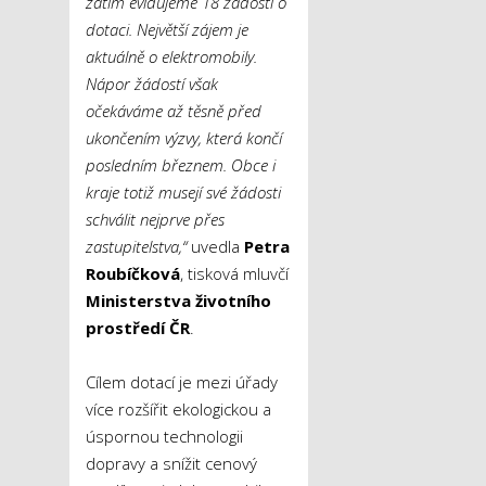
zatím evidujeme 18 žádostí o
dotaci. Největší zájem je
aktuálně o elektromobily.
Nápor žádostí však
očekáváme až těsně před
ukončením výzvy, která končí
posledním březnem. Obce i
kraje totiž musejí své žádosti
schválit nejprve přes
zastupitelstva,“
uvedla
Petra
Roubíčková
, tisková mluvčí
Ministerstva životního
prostředí ČR
.
Cílem dotací je mezi úřady
více rozšířit ekologickou a
úspornou technologii
dopravy a snížit cenový