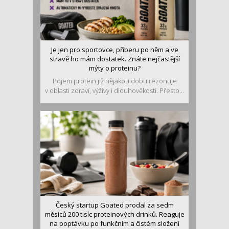
Je jen pro sportovce, přiberu po něm a ve
stravě ho mám dostatek. Znáte nejčastější
mýty o proteinu?
Pojem protein již nějakou dobu rezonuje
v oblasti zdraví, výživy i dlouhověkosti. Přesto...
Český startup Goated prodal za sedm
měsíců 200 tisíc proteinových drinků. Reaguje
na poptávku po funkčním a čistém složení