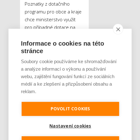
Poznatky z dotačního
programu pro obce a kraje
chce ministerstvo využít
pro případné dotace na
elektromobily pro fyzické
osoby.
„Zhodnocení
Informace o cookies na této
stránce
zkušeností s novou výzvou
nám přinese cenné poznatky
Soubory cookie používáme ke shromažďování
pro budoucí možné rozšíření
a analýze informací o výkonu a používání
podobné dotační podpory
webu, zajištění fungování funkcí ze sociálních
pro další skupiny žadatelů,
médií a ke zlepšení a přizpůsobení obsahu a
například pro fyzické osoby.
reklam.
Kdy to bude, bude záležet na
vyhodnocení výsledků aktuální
POVOLIT COOKIES
výzvy i na komplexní analýze,
která vznikne do konce září
Nastavení cookies
2017,“
uvedla k dotacím na
elektromobily pro občany