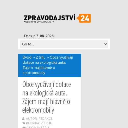
Dnes je 7. 08. 2026
Úvod
»
Z trhu
»
Obce využívají
dotace na ekologická auta.
Zájem mají hlavně o
elektromobily
Obce využívají dotace
na ekologická auta.
Zájem mají hlavně o
elektromobily
AUTOR: REDAKCE
RUBRIKA:
Z TRHU
0 KOMENTÁŘŮ