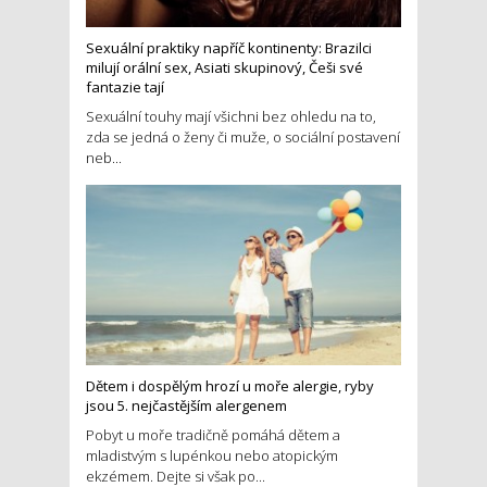
Sexuální praktiky napříč kontinenty: Brazilci
milují orální sex, Asiati skupinový, Češi své
fantazie tají
Sexuální touhy mají všichni bez ohledu na to,
zda se jedná o ženy či muže, o sociální postavení
neb...
Dětem i dospělým hrozí u moře alergie, ryby
jsou 5. nejčastějším alergenem
Pobyt u moře tradičně pomáhá dětem a
mladistvým s lupénkou nebo atopickým
ekzémem. Dejte si však po...