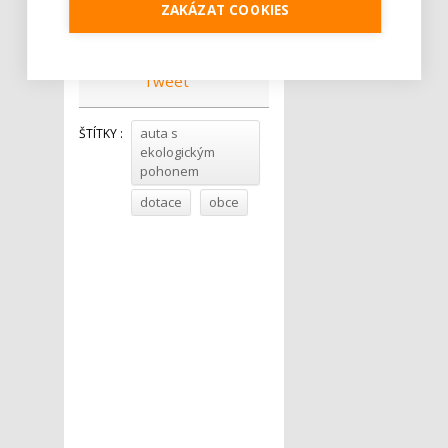
ZAKÁZAT COOKIES
Petra Roubíčková
.
Tweet
auta s
ŠTÍTKY :
ekologickým
pohonem
dotace
obce