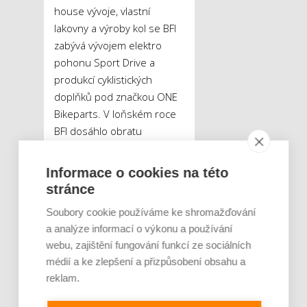
house vývoje, vlastní
lakovny a výroby kol se BFI
zabývá vývojem elektro
pohonu Sport Drive a
produkcí cyklistických
doplňků pod značkou ONE
Bikeparts. V loňském roce
BFI dosáhlo obratu
2,8 miliardy korun.
Informace o cookies na této
stránce
Tweet
Soubory cookie používáme ke shromažďování
a analýze informací o výkonu a používání
BFI
BIKE FUN
ŠTÍTKY :
webu, zajištění fungování funkcí ze sociálních
majitel
médií a ke zlepšení a přizpůsobení obsahu a
výrobce kol
reklam.
změna