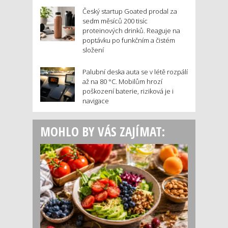
Český startup Goated prodal za
sedm měsíců 200 tisíc
proteinových drinků. Reaguje na
poptávku po funkčním a čistém
složení
Palubní deska auta se v létě rozpálí
až na 80 °C. Mobilům hrozí
poškození baterie, riziková je i
navigace
MOHLO BY VÁS ZAJÍMAT: