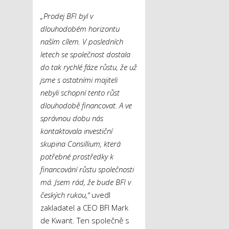
„Prodej BFI byl v
dlouhodobém horizontu
naším cílem. V posledních
letech se společnost dostala
do tak rychlé fáze růstu, že už
jsme s ostatními majiteli
nebyli schopní tento růst
dlouhodobě financovat. A ve
správnou dobu nás
kontaktovala investiční
skupina Consillium, která
potřebné prostředky k
financování růstu společnosti
má. Jsem rád, že bude BFI v
českých rukou,“
uvedl
zakladatel a CEO BFI Mark
de Kwant. Ten společně s