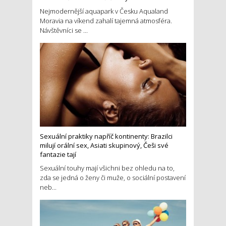
Nejmodernější aquapark v Česku Aqualand
Moravia na víkend zahalí tajemná atmosféra.
Návštěvníci se ...
Sexuální praktiky napříč kontinenty: Brazilci
milují orální sex, Asiati skupinový, Češi své
fantazie tají
Sexuální touhy mají všichni bez ohledu na to,
zda se jedná o ženy či muže, o sociální postavení
neb...