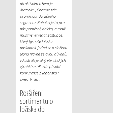
atraktivním trhem je
Austrálie.
„Chceme zde
proniknout do důlního
segmentu. Bohužel je to pro
nás poměrně daleko, a tudíž
musíme vyhledat zástupce,
který by naše ložiska
naskladnil. Jedná se o složitou
úlohu hlavně ze dvou důvodů:
v Austrálii je silný vliv čínských
výrobků a též zde působí
konkurence z Japonska,“
uvedl Prášil.
Rozšíření
sortimentu o
ložiska do