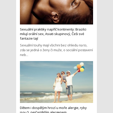
Sexuální praktiky napříč kontinenty: Brazilci
milují orální sex, Asiati skupinový, Češi své
fantazie tají
Sexuální touhy mají všichni bez ohledu na to,
zda se jedná o ženy či muže, o sociální postavení
neb...
Dětem i dospělým hrozí u moře alergie, ryby
jsou 5. nejčastějším alergenem