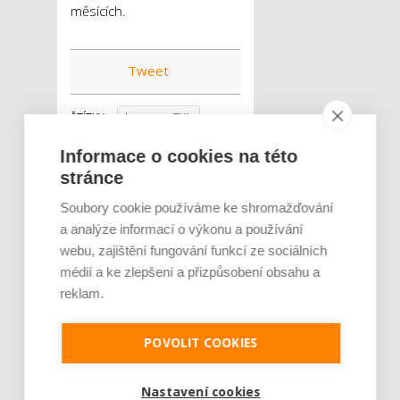
měsících.
Tweet
koncern ZKL
ŠTÍTKY :
ložiska
Informace o cookies na této
navýšení zisku
stránce
ocelárenský
Soubory cookie používáme ke shromažďování
průmysl
a analýze informací o výkonu a používání
železnice
webu, zajištění fungování funkcí ze sociálních
médií a ke zlepšení a přizpůsobení obsahu a
reklam.
POVOLIT COOKIES
Nastavení cookies