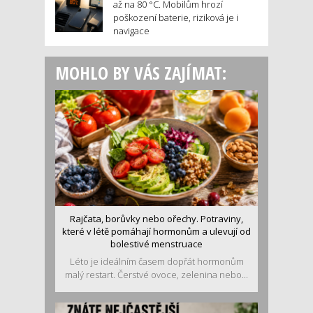
až na 80 °C. Mobilům hrozí
poškození baterie, riziková je i
navigace
MOHLO BY VÁS ZAJÍMAT:
Rajčata, borůvky nebo ořechy. Potraviny,
které v létě pomáhají hormonům a ulevují od
bolestivé menstruace
Léto je ideálním časem dopřát hormonům
malý restart. Čerstvé ovoce, zelenina nebo...