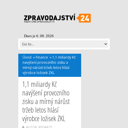
Dnes je 6. 08. 2026
Úvod
»
Finance
»
1,1 miliardy Kč
navýšení provozního zisku a
mírný nárůst tržeb letos hlásí
výrobce ložisek ZKL
1,1 miliardy Kč
navýšení provozního
zisku a mírný nárůst
tržeb letos hlásí
výrobce ložisek ZKL
AUTOR: REDAKCE