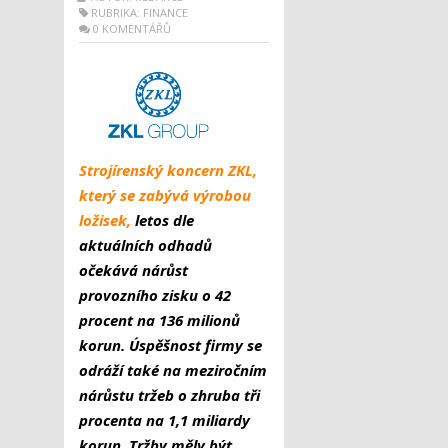
RUBRIKA:
FINANCE
0 KOMENTÁŘŮ
Strojírenský koncern ZKL,
který se zabývá výrobou
ložisek,
letos dle
aktuálních odhadů
očekává nárůst
provozního zisku o 42
procent na 136 milionů
korun. Úspěšnost firmy se
odráží také na meziročním
nárůstu tržeb o zhruba tři
procenta na 1,1 miliardy
korun. Tržby měly být