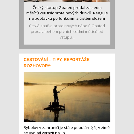
Český startup Goated prodal za sedm
měsíců 200 tisíc proteinových drinků. Reaguje
na poptávku po funkčním a čistém složení
Česká značka proteinových nápojů Goated
prodala během prvních sedmi měsíců od
vstupu...
CESTOVÁNÍ – TIPY, REPORTÁŽE,
ROZHOVORY:
Rybolov v zahraničí je stále populárnější, v zimě
se vyplatí vyrazit na jih