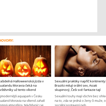
HOVORY:
rašidelná Halloweenská jízda v
Sexuální praktiky napříč kontinenty:
ualandu Moravia čeká na
Brazilci milují orální sex, Asiati
vštěvníky už tento víkend
skupinový, Češi své fantazie tají
jmodernější aquapark v Česku
Sexuální touhy mají všichni bez ohl
ualand Moravia na víkend zahalí
na to, zda se jedná o ženy či muže, o
jemná atmosféra. Návštěvníci se ...
sociální postavení neb...