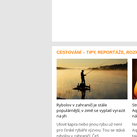
CESTOVÁNÍ – TIPY, REPORTÁŽE, ROZ
Rybolov v zahraničí je stále
St
populárnější, v zimě se vyplatí vyrazit
Aq
na jih
ná
Ulovit kapra nebo jinou rybu už není
Ne
pro české rybáře výzvou. Tou se stává
Aq
rybolov v zahraničí. Češ...
ta