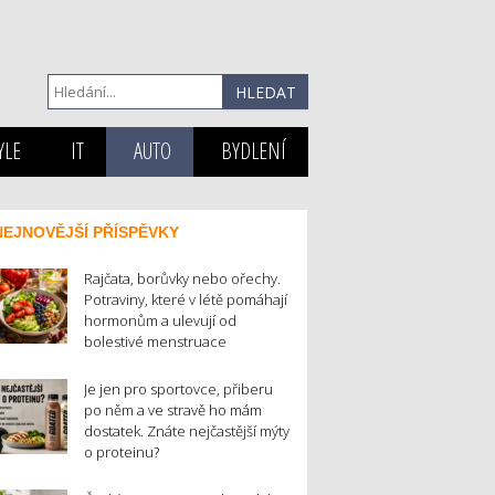
YLE
IT
AUTO
BYDLENÍ
NEJNOVĚJŠÍ PŘÍSPĚVKY
Rajčata, borůvky nebo ořechy.
Potraviny, které v létě pomáhají
hormonům a ulevují od
bolestivé menstruace
Je jen pro sportovce, přiberu
po něm a ve stravě ho mám
dostatek. Znáte nejčastější mýty
o proteinu?