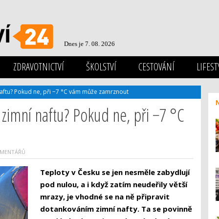
Dnes je 7. 08. 2026
ZDRAVOTNICTVÍ
ŠKOLSTVÍ
CESTOVÁNÍ
LIFEST
aftu? Pokud ne, při −7 °C vám může zamrznout
zimní naftu? Pokud ne, při −7 °C
OMENTÁŘŮ
Teploty v Česku se jen nesměle zabydlují
pod nulou, a i když zatím neudeřily větší
mrazy, je vhodné se na ně připravit
dotankováním zimní nafty. Ta se povinně