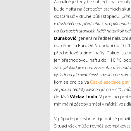
Aktuálně je tedy bez ohledu na teploty j
bude nafta na čerpacích stanicích skut
dostání už v druhé půli listopadu.
„Zim
v dostatečném předstihu k propláchnutí skl
na čerpacích stanicích řidiči natankují naf
Duraković
, generální ředitel nákupní 
euroShell a EuroOil. V období od 16. 1
přechodové a zimní nafty. Pokud jste 
jen přechodovou naftu do −10 °C, popř. 
září.
„Pokud je v nádrži zásoba přechodové
výslednou filtrovatelnost závislou na pom
komise pro paliva
České asociace petr
že pokud teploty klesnou již na −7 °C, mů
dodává
Václav Loula
. V prosinci pro
minimální zásoby směsi v nádrži vozidl
V případě pochybností je dobré použít 
Situaci však může rovněž zkomplikov