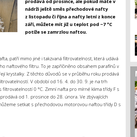
prodává od prosince, ale pokud máte v
nádrži ještě směs přechodové nafty
z listopadu či října a nafty letní z konce
září, můžete mít již u teplot pod −7 °C
potíže se zamrzlou naftou.
ta, patří mimo jiné i takzvaná filtrovatelnost, která udává
ého naftového filtru. To je zapříčiněno obsahem parafínů v
ářejí krystalky. Z těchto důvodů se v průběhu roku prodává
ltrovatelností. V období od 16. 4. do 30. 9. je na trh
filtrovatelností 0 °C. Zimní nafta pro mírné klima třídy F s
ě prodává od 1. prosince do 28. února. Ve zbývajících
můžeme setkat s přechodovou motorovou naftou třídy D s