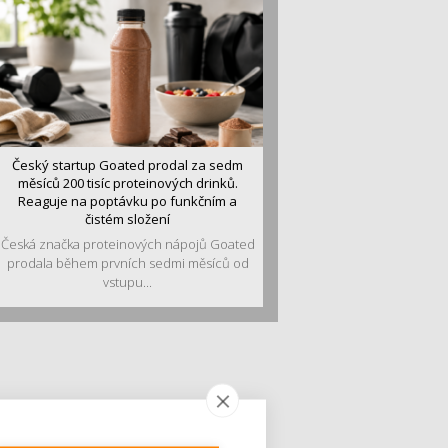
Český startup Goated prodal za sedm
měsíců 200 tisíc proteinových drinků.
Reaguje na poptávku po funkčním a
čistém složení
Česká značka proteinových nápojů Goated
prodala během prvních sedmi měsíců od
vstupu...