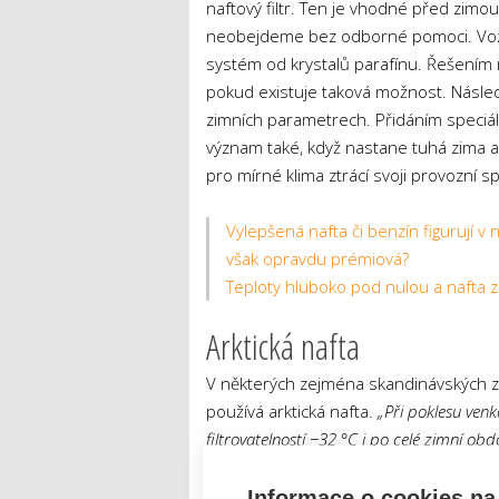
naftový filtr. Ten je vhodné před zimo
neobejdeme bez odborné pomoci. Vozidlu
systém od krystalů parafínu. Řešením m
pokud existuje taková možnost. Následn
zimních parametrech. Přidáním speciální
význam také, když nastane tuhá zima a t
pro mírné klima ztrácí svoji provozní sp
Vylepšená nafta či benzín figurují v 
však opravdu prémiová?
Teploty hluboko pod nulou a nafta z
Arktická nafta
V některých zejména skandinávských z
používá arktická nafta.
„Při poklesu venk
filtrovatelností −32 °C i po celé zimní o
extrémních mrazů,“
uvádí
Václav Loula
určena také pro vozidla záchranné služ
Informace o cookies na 