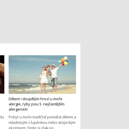
Dětem i dospělým hrozí u moře
alergie, ryby jsou 5. nejčastějším
alergenem
edu
Pobyt u moře tradičně pomáhá dětem a
mladistvým s lupénkou nebo atopickým
ekzémem. Dejte si však po...