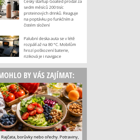
Český startup Goated prodal za
sedm měsíců 200 tisíc
proteinových drinků. Reaguje
na poptávku po funkčním a
čistém složení
Palubní deska auta se v létě
rozpálí až na 80 °C. Mobilům
hrozí poškození baterie,
riziková je i navigace
MOHLO BY VÁS ZAJÍMAT:
Rajčata, borůvky nebo ořechy. Potraviny,