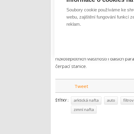
vhodné palivo pro své dieselové agreg
Soubory cookie používáme ke shr
podniky pro zajištění provozu i při e
webu, zajištění fungování funkcí z
výrazně pod −20 °C mohou být řešením
reklam.
mnohých sítí čerpacích stanic.
„Prémiov
do −35 °C. Není to však jejich hlavní a je
zlepšené provozní parametry a v neposledn
s tím, že žádný standard pro prémiové p
nízkoteplotních vlastností i dalších pa
čerpací stanice.
Tweet
arktická nafta
auto
filtro
ŠTÍTKY :
zimní nafta