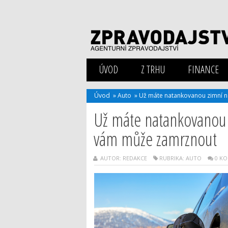
ÚVOD
Z TRHU
FINANCE
Úvod
»
Auto
»
Už máte natankovanou zimní n
Už máte natankovanou 
vám může zamrznout
AUTOR: REDAKCE
RUBRIKA:
AUTO
0 K