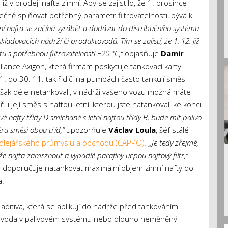
iž v prodeji nafta zimní. Aby se zajistilo, že 1. prosince
ečně splňovat potřebný parametr filtrovatelnosti, bývá k
ní nafta se začíná vyrábět a dodávat do distribučního systému
adovacích nádrží či produktovodů. Tím se zajistí, že 1. 12. již
tu s potřebnou filtrovatelností −20 °C,“
objasňuje
Damir
aliance Axigon, která firmám poskytuje tankovací karty
1. do 30. 11. tak řidiči na pumpách často tankují směs
však déle netankovali, v nádrži vašeho vozu možná máte
i její směs s naftou letní, kterou jste natankovali ke konci
 nafty třídy D smíchané s letní naftou třídy B, bude mít palivo
ěru směsi obou tříd,”
upozorňuje
Václav Loula
, šéf stálé
olejářského průmyslu a obchodu (ČAPPO).
„Je tedy zřejmé,
že nafta zamrznout a vypadlé parafíny ucpou naftový filtr,”
to doporučuje natankovat maximální objem zimní nafty do
a.
aditiva, která se aplikují do nádrže před tankováním.
at voda v palivovém systému nebo dlouho neměněný