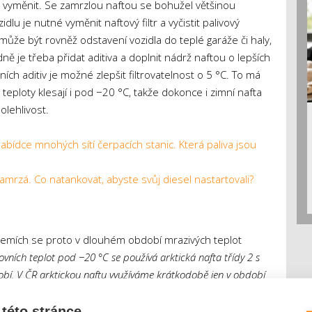
u vyměnit. Se zamrzlou naftou se bohužel většinou
 je nutné vyměnit naftový filtr a vyčistit palivový
ůže být rovněž odstavení vozidla do teplé garáže či haly,
ě je třeba přidat aditiva a doplnit nádrž naftou o lepších
ch aditiv je možné zlepšit filtrovatelnost o 5 °C. To má
eploty klesají i pod −20 °C, takže dokonce i zimní nafta
olehlivost.
nabídce mnohých sítí čerpacích stanic. Která paliva jsou
amrzá. Co natankovat, abyste svůj diesel nastartovali?
emích se proto v dlouhém období mrazivých teplot
ovních teplot pod −20 °C se používá arktická nafta třídy 2 s
bdobí. V ČR arktickou naftu využíváme krátkodobě jen v období
. Arktická nafta bývá dostupná v horských oblastech a je
by, hasičů, armády i pro nemocnice, které musejí mít
této stránce