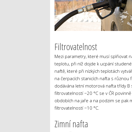
Filtrovatelnost
Mezi parametry, které musí splňovat naf
teplotu, při níž dojde k ucpání studen
naftě, které při nízkých teplotách vytv
na čerpacích stanicích nafta s různou fi
dodávána letní motorová nafta třídy B s 
filtrovatelností −20 °C se v ČR povinn
obdobích na jaře a na podzim se pak 
filtrovatelností −10 °C.
Zimní nafta