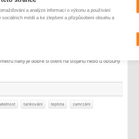
áty. Arktickou naftu mohou mít nasmlouvány i dopravní
omažďování a analýze informací o výkonu a používání
xtrémních mrazech. V případě extrémních mrazů s teplotami
e sociálních médií a ke zlepšení a přizpůsobení obsahu a
 prémiové nafty, se kterými se setkáte v nabídce
é nafty často disponují parametrem filtrovatelnosti od −26 °C
diná přednost, protože díky nadstandardní aditivaci mají i další
í řadě vyšší cetanové číslo,“
uzavírá
Damir Duraković
alivo neexistuje, takže konkrétní informaci týkající se
rametrů nafty je dobré si ověřit na stojanu nebo u obsluhy
vatelnost
tankování
teplota
zamrzání