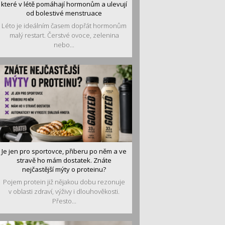
které v létě pomáhají hormonům a ulevují
od bolestivé menstruace
Léto je ideálním časem dopřát hormonům
malý restart. Čerstvé ovoce, zelenina
nebo...
Je jen pro sportovce, přiberu po něm a ve
stravě ho mám dostatek. Znáte
nejčastější mýty o proteinu?
Pojem protein již nějakou dobu rezonuje
v oblasti zdraví, výživy i dlouhověkosti.
Přesto...