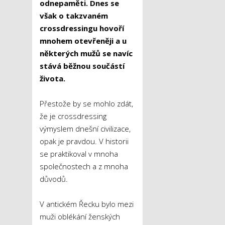
odnepaměti
. D
nes se
však
o
takzvaném
crossdressingu
hovoří
mnohem otevřeněji
a u
některých mužů se navíc
stává běžnou součástí
života.
Přestože by se mohlo zdát,
že je crossdressing
výmyslem dnešní civilizace,
opak je pravdou. V historii
se praktikoval v mnoha
společnostech a z mnoha
důvodů.
V antickém Řecku bylo mezi
muži oblékání ženských