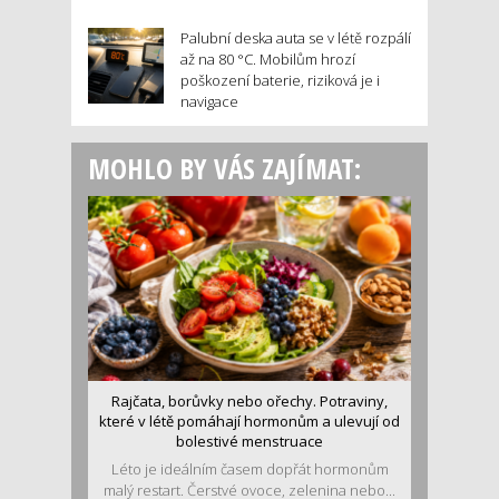
Palubní deska auta se v létě rozpálí
až na 80 °C. Mobilům hrozí
poškození baterie, riziková je i
navigace
MOHLO BY VÁS ZAJÍMAT:
Rajčata, borůvky nebo ořechy. Potraviny,
které v létě pomáhají hormonům a ulevují od
bolestivé menstruace
Léto je ideálním časem dopřát hormonům
malý restart. Čerstvé ovoce, zelenina nebo...