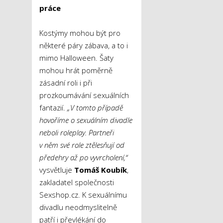
práce
Kostýmy mohou být pro
některé páry zábava, a to i
mimo Halloween. Šaty
mohou hrát poměrně
zásadní roli i při
prozkoumávání sexuálních
fantazií.
„V
tomto případě
hovoříme
o sexuálním divadle
neboli roleplay. Partneři
v něm své role ztělesňují od
předehry až po vyvrcholení,“
vysvětluje
Tomáš Koubík
,
zakladatel společnosti
Sexshop.cz. K sexuálnímu
divadlu neodmyslitelně
patří i převlékání do