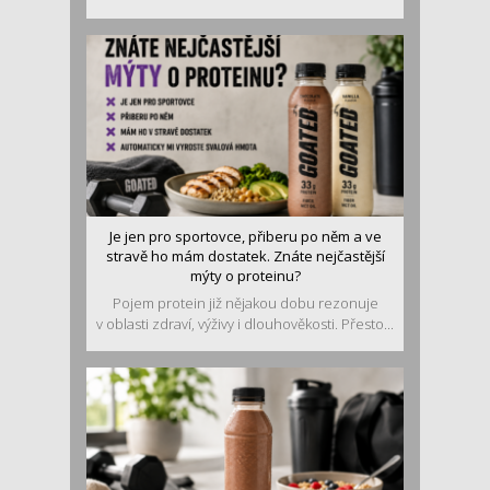
Je jen pro sportovce, přiberu po něm a ve
stravě ho mám dostatek. Znáte nejčastější
mýty o proteinu?
Pojem protein již nějakou dobu rezonuje
v oblasti zdraví, výživy i dlouhověkosti. Přesto...