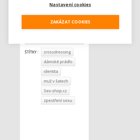
Nastavení cookies
Lenka Procházka
ze
společnosti MindCorp s.r.o.
ZAKÁZAT COOKIES
Tweet
crossdressing
ŠTÍTKY :
dámské prádlo
identita
muž v šatech
Sex-shop.cz
zpestření sexu