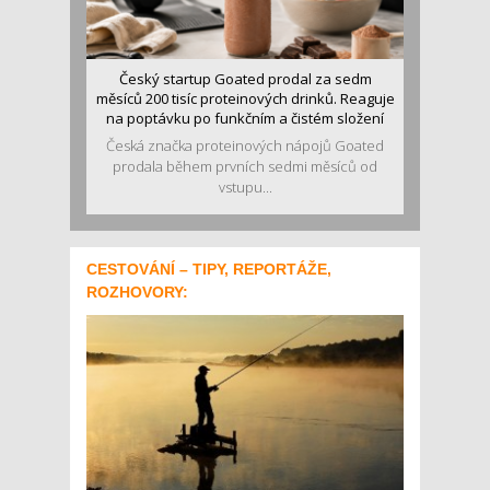
Český startup Goated prodal za sedm
měsíců 200 tisíc proteinových drinků. Reaguje
na poptávku po funkčním a čistém složení
Česká značka proteinových nápojů Goated
prodala během prvních sedmi měsíců od
vstupu...
CESTOVÁNÍ – TIPY, REPORTÁŽE,
ROZHOVORY: