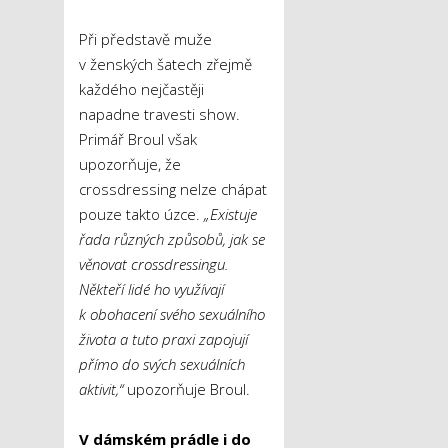
Při představě muže
v ženských šatech zřejmě
každého nejčastěji
napadne travesti show.
Primář Broul však
upozorňuje, že
crossdressing nelze chápat
pouze takto úzce.
„
Existuje
řada různých způsobů, jak se
věnovat crossdressingu.
Někteří lidé ho využívají
k
obohacení svého sexuálního
života a tuto praxi zapojují
přímo do svých sexuálních
aktivit,
“
upozorňuje Broul.
V dámském prádle
i do