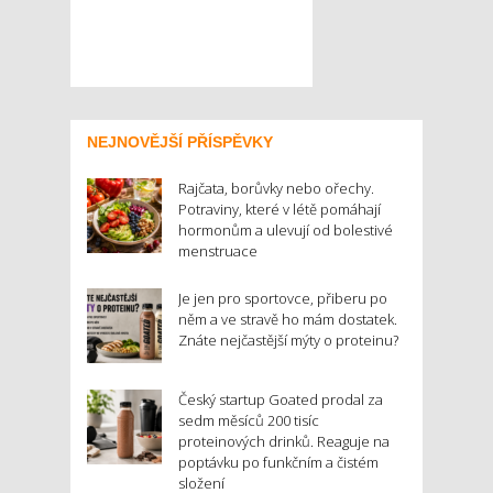
NEJNOVĚJŠÍ PŘÍSPĚVKY
Rajčata, borůvky nebo ořechy.
Potraviny, které v létě pomáhají
hormonům a ulevují od bolestivé
menstruace
Je jen pro sportovce, přiberu po
něm a ve stravě ho mám dostatek.
Znáte nejčastější mýty o proteinu?
Český startup Goated prodal za
sedm měsíců 200 tisíc
proteinových drinků. Reaguje na
poptávku po funkčním a čistém
složení