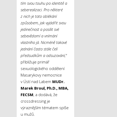
tím svou touhu po identitě a
seberealizaci. Pro některé
z nich je toto oblékání
způsobem, jak vyjádřit svou
jedinečnost a posílit své
sebevědomí a vnímání
vlastního já. Nicméně takové
jednání často stále čelí
předsudkům a odsuzování,
“
přibližuje primář
sexuologického oddělení
Masarykovy nemocnice
v Ústí nad Labem
MUDr.
Marek Broul, Ph.D., MBA,
FECSM
, a dodává, že
crossdressing je
výraznějším tématem spíše
u mužů.