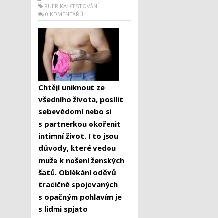
RUBRIKA:
CESTOVÁNÍ
0 KOMENTÁŘŮ
Chtějí uniknout ze
všedního života, posílit
sebevědomí nebo si
s
partnerkou okořenit
intimní život. I to jsou
důvody, které vedou
muže k
nošení ženských
šatů.
O
blékání oděvů
tradičně spojovaných
s
opačným pohlavím
je
s
lidmi spjato