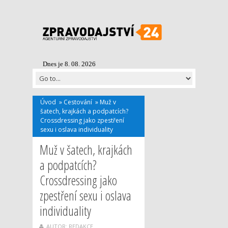
Dnes je 8. 08. 2026
Úvod
»
Cestování
»
Muž v
šatech, krajkách a podpatcích?
Crossdressing jako zpestření
sexu i oslava individuality
Muž v šatech, krajkách
a podpatcích?
Crossdressing jako
zpestření sexu i oslava
individuality
AUTOR: REDAKCE