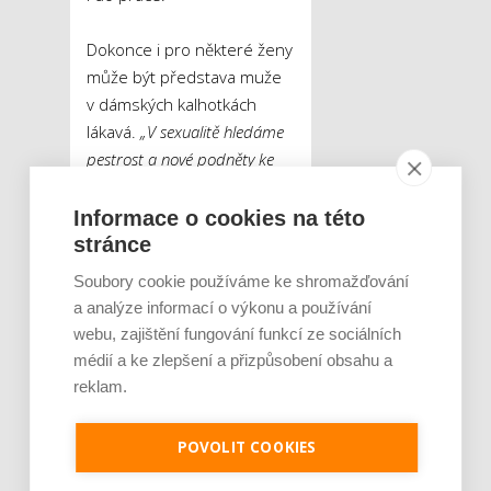
Dokonce i pro některé ženy
může být představa muže
v dámských kalhotkách
lákavá.
„V sexualitě hledáme
pestrost a nové podněty ke
vzrušení. Bohužel, v dnešní
době, kdy je časté sledování
Informace o cookies na této
pornografie, máme úroveň
stránce
vzrušení trochu posunutou a
Soubory cookie používáme ke shromažďování
lidem mnohdy nestačí
a analýze informací o výkonu a používání
klasické prožívání intimity.
webu, zajištění fungování funkcí ze sociálních
Hledají stále další možnosti,
médií a ke zlepšení a přizpůsobení obsahu a
jak v sobě probudit větší
reklam.
chtíč. A mohou jít i do
extrémů, jako je
POVOLIT COOKIES
crossdressing,“
vysvětluje
životní koučka a mentorka