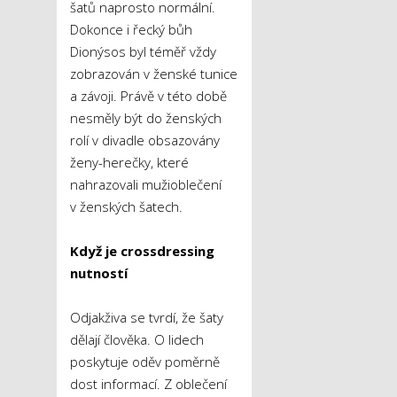
šatů naprosto normální.
Dokonce i řecký bůh
Dionýsos byl téměř vždy
zobrazován v ženské tunice
a závoji. Právě v této době
nesměly být do ženských
rolí v divadle obsazovány
ženy-herečky, které
nahrazovali mužioblečení
v ženských šatech.
Když
je
crossdressing
nutností
Odjakživa se tvrdí, že šaty
dělají člověka. O lidech
poskytuje oděv poměrně
dost informací. Z oblečení