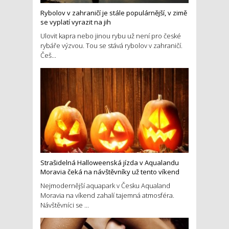
Rybolov v zahraničí je stále populárnější, v zimě
se vyplatí vyrazit na jih
Ulovit kapra nebo jinou rybu už není pro české
rybáře výzvou. Tou se stává rybolov v zahraničí.
Češ...
Strašidelná Halloweenská jízda v Aqualandu
Moravia čeká na návštěvníky už tento víkend
Nejmodernější aquapark v Česku Aqualand
Moravia na víkend zahalí tajemná atmosféra.
Návštěvníci se ...