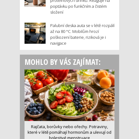
proteinových drinků. Reaguje na
poptávku po funkčním a čistém
složení
Palubní deska auta se v létě rozpálí
až na 80 °C. Mobilům hrozí
poškození baterie, riziková je i
navigace
MOHLO BY VÁS ZAJÍMAT:
Rajčata, borůvky nebo ořechy. Potraviny,
které v létě pomáhají hormonům a ulevují od
bolestivé menstruace