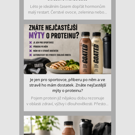
Léto je ideálním časem dopřát hormonům
malý restart. Čerstvé ovoce, zelenina nebo...
Je jen pro sportovce, přiberu po něm a ve
stravě ho mám dostatek. Znáte nejčastější
mýty o proteinu?
Pojem protein již nějakou dobu rezonuje
v oblasti zdraví, výživy i dlouhověkosti. Přesto...