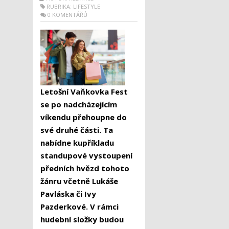
RUBRIKA:
LIFESTYLE
0 KOMENTÁŘŮ
Letošní Vaňkovka Fest
se po nadcházejícím
víkendu přehoupne do
své druhé části. Ta
nabídne kupříkladu
standupové vystoupení
předních hvězd tohoto
žánru včetně Lukáše
Pavláska či Ivy
Pazderkové. V rámci
hudební složky budou