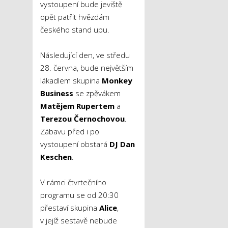
vystoupení bude jeviště
opět patřit hvězdám
českého stand upu.
Následující den, ve středu
28. června, bude největším
lákadlem skupina
Monkey
Business
se zpěvákem
Matějem Rupertem
a
Terezou Černochovou
.
Zábavu před i po
vystoupení obstará
DJ Dan
Keschen
.
V rámci čtvrtečního
programu se od 20:30
přestaví skupina
Alice
,
v jejíž sestavě nebude