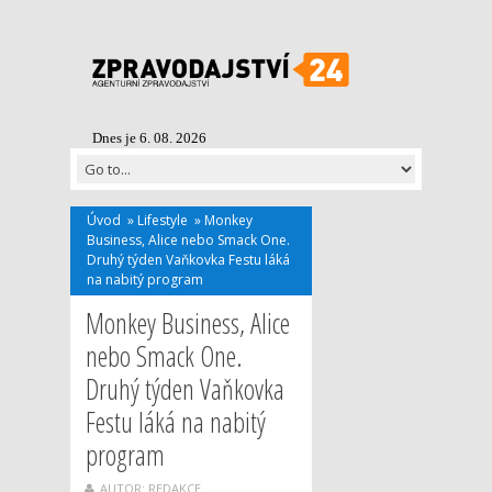
Dnes je 6. 08. 2026
Úvod
»
Lifestyle
»
Monkey
Business, Alice nebo Smack One.
Druhý týden Vaňkovka Festu láká
na nabitý program
Monkey Business, Alice
nebo Smack One.
Druhý týden Vaňkovka
Festu láká na nabitý
program
AUTOR: REDAKCE