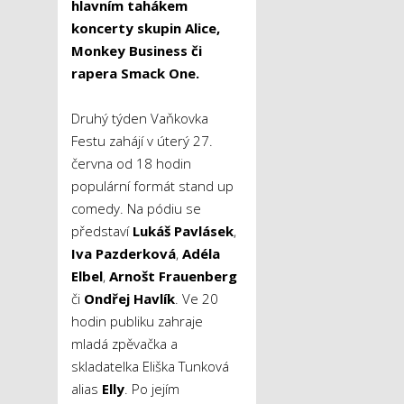
hlavním tahákem
koncerty skupin Alice,
Monkey Business či
rapera Smack One.
Druhý týden Vaňkovka
Festu zahájí v úterý 27.
června od 18 hodin
populární formát stand up
comedy. Na pódiu se
představí
Lukáš Pavlásek
,
Iva Pazderková
,
Adéla
Elbel
,
Arnošt Frauenberg
či
Ondřej Havlík
. Ve 20
hodin publiku zahraje
mladá zpěvačka a
skladatelka Eliška Tunková
alias
Elly
. Po jejím