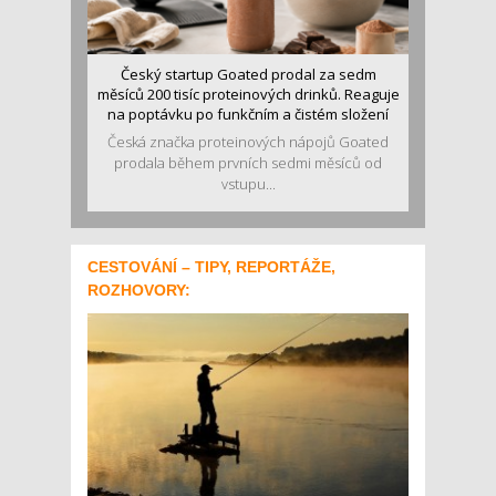
Český startup Goated prodal za sedm
měsíců 200 tisíc proteinových drinků. Reaguje
na poptávku po funkčním a čistém složení
Česká značka proteinových nápojů Goated
prodala během prvních sedmi měsíců od
vstupu...
CESTOVÁNÍ – TIPY, REPORTÁŽE,
ROZHOVORY: