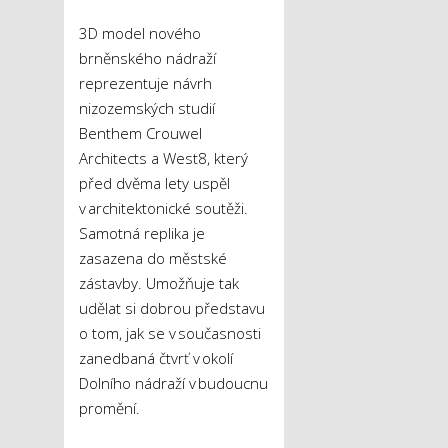
3D model nového
brněnského nádraží
reprezentuje návrh
nizozemských studií
Benthem Crouwel
Architects a West8, který
před dvěma lety uspěl
v architektonické soutěži.
Samotná replika je
zasazena do městské
zástavby. Umožňuje tak
udělat si dobrou představu
o tom, jak se v současnosti
zanedbaná čtvrť v okolí
Dolního nádraží v budoucnu
promění.