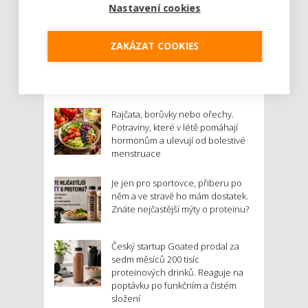
Nastavení cookies
ZAKÁZAT COOKIES
NEJNOVĚJŠÍ PŘÍSPĚVKY
Rajčata, borůvky nebo ořechy.
Potraviny, které v létě pomáhají
hormonům a ulevují od bolestivé
menstruace
Je jen pro sportovce, přiberu po
něm a ve stravě ho mám dostatek.
Znáte nejčastější mýty o proteinu?
Český startup Goated prodal za
sedm měsíců 200 tisíc
proteinových drinků. Reaguje na
poptávku po funkčním a čistém
složení