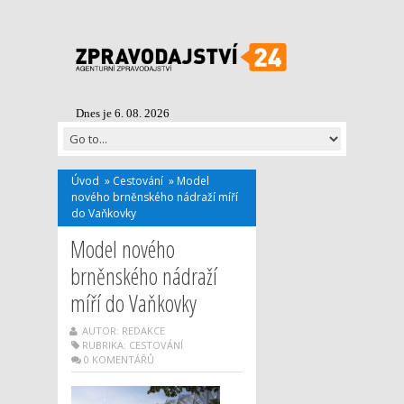
Dnes je 6. 08. 2026
Úvod
»
Cestování
»
Model
nového brněnského nádraží míří
do Vaňkovky
Model nového
brněnského nádraží
míří do Vaňkovky
AUTOR: REDAKCE
RUBRIKA:
CESTOVÁNÍ
0 KOMENTÁŘŮ