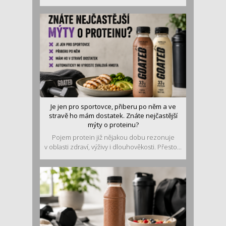
Je jen pro sportovce, přiberu po něm a ve
stravě ho mám dostatek. Znáte nejčastější
mýty o proteinu?
Pojem protein již nějakou dobu rezonuje
v oblasti zdraví, výživy i dlouhověkosti. Přesto...