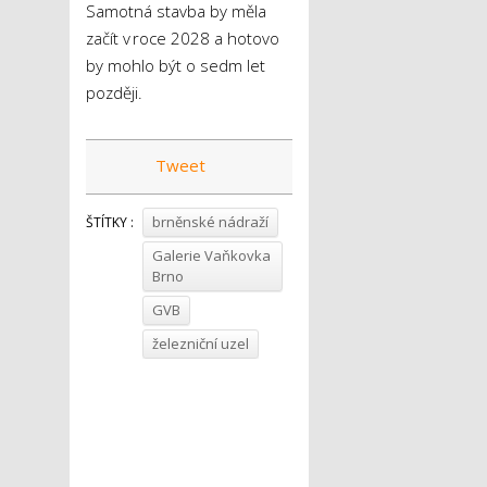
Samotná stavba by měla
začít v roce 2028 a hotovo
by mohlo být o sedm let
později.
Tweet
brněnské nádraží
ŠTÍTKY :
Galerie Vaňkovka
Brno
GVB
železniční uzel