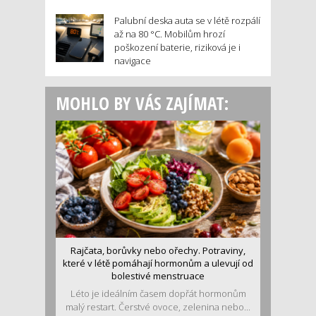
Palubní deska auta se v létě rozpálí
až na 80 °C. Mobilům hrozí
poškození baterie, riziková je i
navigace
MOHLO BY VÁS ZAJÍMAT:
Rajčata, borůvky nebo ořechy. Potraviny,
které v létě pomáhají hormonům a ulevují od
bolestivé menstruace
Léto je ideálním časem dopřát hormonům
malý restart. Čerstvé ovoce, zelenina nebo...