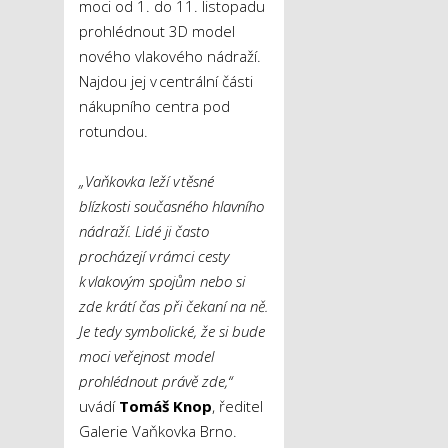
moci od 1. do 11. listopadu
prohlédnout 3D model
nového vlakového nádraží.
Najdou jej v centrální části
nákupního centra pod
rotundou.
„Vaňkovka leží v těsné
blízkosti současného hlavního
nádraží. Lidé ji často
procházejí v rámci cesty
k vlakovým spojům nebo si
zde krátí čas při čekaní na ně.
Je tedy symbolické, že si bude
moci veřejnost model
prohlédnout právě zde,“
uvádí
Tomáš Knop
, ředitel
Galerie Vaňkovka Brno.