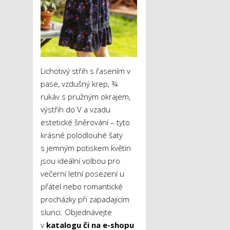
Lichotivý střih s řasením v
pase, vzdušný krep, ¾
rukáv s pružným okrajem,
výstřih do V a vzadu
estetické šněrování – tyto
krásné polodlouhé šaty
s jemným potiskem květin
jsou ideální volbou pro
večerní letní posezení u
přátel nebo romantické
procházky při zapadajícím
slunci. Objednávejte
v
katalogu či na e-shopu