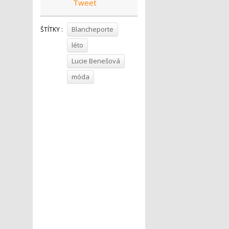
Tweet
Blancheporte
ŠTÍTKY :
léto
Lucie Benešová
móda