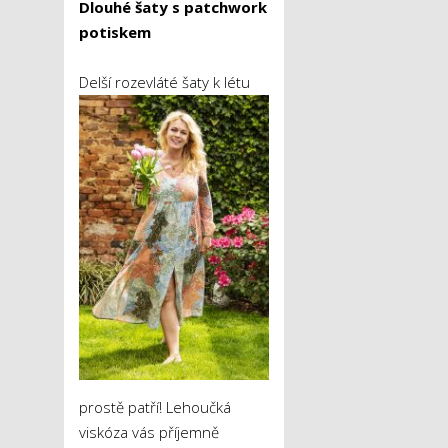
Dlouhé šaty s patchwork
potiskem
D
elší rozevláté šaty k létu
prostě patří! Lehoučká
viskóza vás příjemně