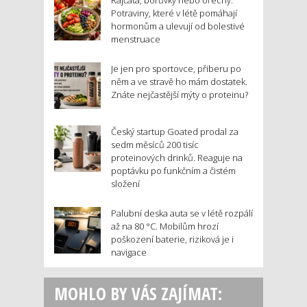
Rajčata, borůvky nebo ořechy.
Potraviny, které v létě pomáhají
hormonům a ulevují od bolestivé
menstruace
Je jen pro sportovce, přiberu po
něm a ve stravě ho mám dostatek.
Znáte nejčastější mýty o proteinu?
Český startup Goated prodal za
sedm měsíců 200 tisíc
proteinových drinků. Reaguje na
poptávku po funkčním a čistém
složení
Palubní deska auta se v létě rozpálí
až na 80 °C. Mobilům hrozí
poškození baterie, riziková je i
navigace
MOHLO BY VÁS ZAJÍMAT: