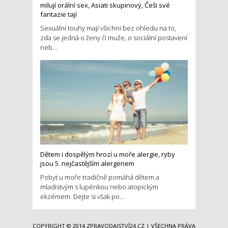
milují orální sex, Asiati skupinový, Češi své
fantazie tají
Sexuální touhy mají všichni bez ohledu na to,
zda se jedná o ženy či muže, o sociální postavení
neb...
Dětem i dospělým hrozí u moře alergie, ryby
jsou 5. nejčastějším alergenem
Pobyt u moře tradičně pomáhá dětem a
mladistvým s lupénkou nebo atopickým
ekzémem. Dejte si však po...
COPYRIGHT © 2014
ZPRAVODAJSTVÍ24.CZ
| VŠECHNA PRÁVA