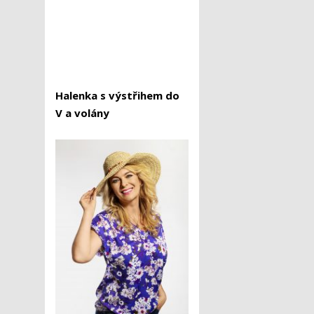
Halenka s výstřihem do
V a volány