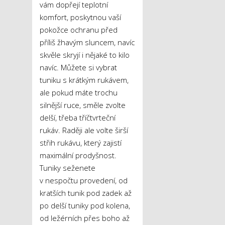
vám dopřejí teplotní
komfort, poskytnou vaší
pokožce ochranu před
příliš žhavým sluncem, navíc
skvěle skryjí i nějaké to kilo
navíc. Můžete si vybrat
tuniku s krátkým rukávem,
ale pokud máte trochu
silnější ruce, směle zvolte
delší, třeba tříčtvrteční
rukáv. Raději ale volte širší
střih rukávu, který zajistí
maximální prodyšnost.
Tuniky seženete
v nespočtu provedení, od
kratších tunik pod zadek až
po delší tuniky pod kolena,
od ležérních přes boho až