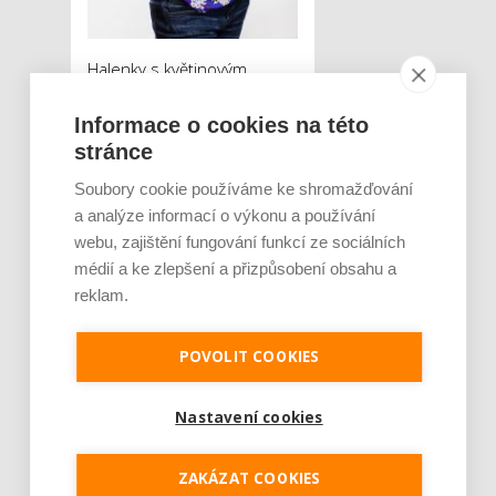
Halenky s květinovým
vzorem jsou v kurzu a tato
se jistě stane pokladem
Informace o cookies na této
stránce
vašeho šatníku. Komfortní
lehký materiál, něžné
Soubory cookie používáme ke shromažďování
volánky na krátkých
a analýze informací o výkonu a používání
rukávech a véčkovém
webu, zajištění fungování funkcí ze sociálních
výstřihu, vzdušný padnoucí
médií a ke zlepšení a přizpůsobení obsahu a
střih – co více si přát?.
reklam.
Objednávejte v
katalogu
či na e-shopu
POVOLIT COOKIES
blancheporte.cz
, odkaz
zde
.
Nastavení cookies
ZAKÁZAT COOKIES