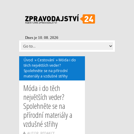
Dnes je 10. 08. 2026
Úvod
»
Cestování
»
Móda i do
těch největších veder?
Spolehněte se na přírodní
materiály a vzdušné střihy
Móda i do těch
největších veder?
Spolehněte se na
přírodní materiály a
vzdušné střihy
AUTOR: REDAKCE