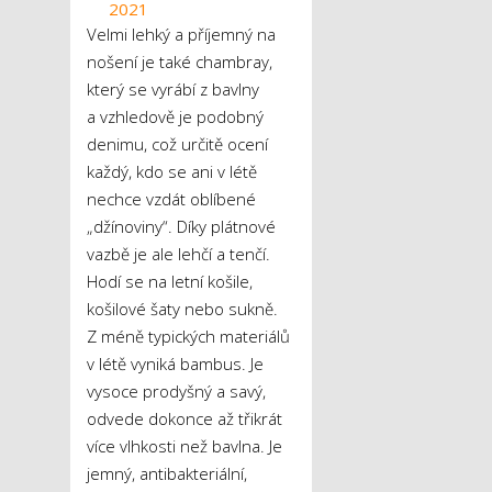
2021
Velmi lehký a příjemný na
nošení je také chambray,
který se vyrábí z bavlny
a vzhledově je podobný
denimu, což určitě ocení
každý, kdo se ani v létě
nechce vzdát oblíbené
„džínoviny“. Díky plátnové
vazbě je ale lehčí a tenčí.
Hodí se na letní košile,
košilové šaty nebo sukně.
Z méně typických materiálů
v létě vyniká bambus. Je
vysoce prodyšný a savý,
odvede dokonce až třikrát
více vlhkosti než bavlna. Je
jemný, antibakteriální,