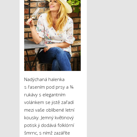
Nadýchaná halenka
s řasením pod prsy a ¾
rukávy s elegantním
volánkem se jistě zařadí
mezi vaše oblíbené letní
kousky. Jemný květinový
potisk ji dodává folklórní
šmrnc, s nímž zazáříte