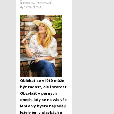
RUBRIKA:
CESTOVÁNÍ
0 KOMENTÁŘŮ
Oblékat se v létě může
být radost, ale i starost.
Obzvlášť v parných
dnech, kdy se na vás vše
lepí a vy byste nejraději
ležely jen v plavkách u