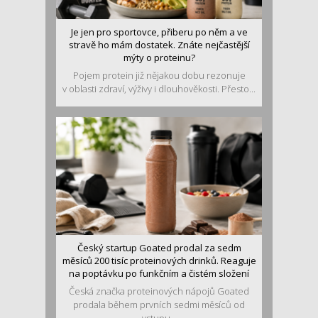
Je jen pro sportovce, přiberu po něm a ve
stravě ho mám dostatek. Znáte nejčastější
mýty o proteinu?
Pojem protein již nějakou dobu rezonuje
v oblasti zdraví, výživy i dlouhověkosti. Přesto...
Český startup Goated prodal za sedm
měsíců 200 tisíc proteinových drinků. Reaguje
na poptávku po funkčním a čistém složení
Česká značka proteinových nápojů Goated
prodala během prvních sedmi měsíců od