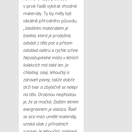
v prvé řadě vybírat vhodné
materiály. Ty by měly být
ideálně přírodního původu.
„Ideálním materiálem je
bavlna, která je prodyšná,
odvádí z těla pot a přitom
odolává odéru a rychle schne.
Nezastupitelné místo v letních
kolekcích má také len. Je
chladivý, savý, lehoučký a
zároveň pevný, takže dobře
drží tvar a zbytečně se nelepí
na tělo. Drobnou nevýhodou
je, že se mačká. Dalším letním
evergreenem je viskóza. Řadí
se sice mezi umělé materiály,
vzniká však z přírodních
surovin. Je lehoučká, splývavá,