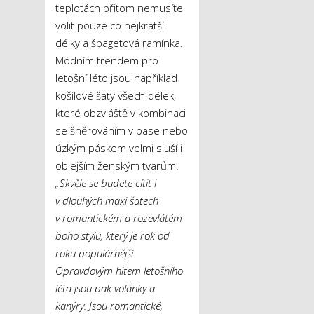
teplotách přitom nemusíte
volit pouze co nejkratší
délky a špagetová ramínka.
Módním trendem pro
letošní léto jsou například
košilové šaty všech délek,
které obzvláště v kombinaci
se šněrováním v pase nebo
úzkým páskem velmi sluší i
oblejším ženským tvarům.
„Skvěle se budete cítit i
v dlouhých maxi šatech
v romantickém a rozevlátém
boho stylu, který je rok od
roku populárnější.
Opravdovým hitem letošního
léta jsou pak volánky a
kanýry. Jsou romantické,