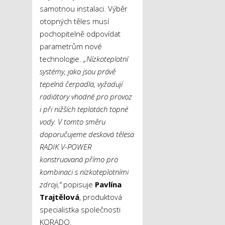
samotnou instalaci. Výběr
otopných těles musí
pochopitelně odpovídat
parametrům nové
technologie.
„Nízkoteplotní
systémy, jako jsou právě
tepelná čerpadla, vyžadují
radiátory vhodné pro provoz
i při nižších teplotách topné
vody. V tomto směru
doporučujeme desková tělesa
RADIK V-POWER
konstruovaná přímo pro
kombinaci s nízkoteplotními
zdroji,“
popisuje
Pavlína
Trajtělová
, produktová
specialistka společnosti
KORADO.