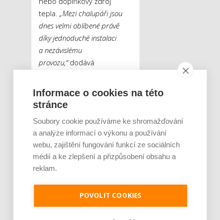
nebo doplňkový zdroj
tepla.
„Mezi chalupáři jsou
dnes velmi oblíbené právě
díky jednoduché instalaci
a nezávislému
provozu,“
dodává
specialistka společnosti
KORADO.
Informace o cookies na této
stránce
Odzkoušejte ještě před
Soubory cookie používáme ke shromažďování
zimou
a analýze informací o výkonu a používání
webu, zajištění fungování funkcí ze sociálních
Bez ohledu na zvolený
médií a ke zlepšení a přizpůsobení obsahu a
způsob vytápění se vyplatí
reklam.
před dokončením
rekonstrukce otopného
POVOLIT COOKIES
systému provést pečlivou
kontrolu všech jeho částí.