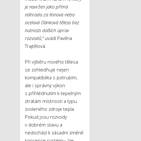
je navržen jako přímá
náhrada za litinová nebo
ocelová článková tělesa bez
nutnosti dalších úprav
rozvodů,“
uvádí Pavlína
Trajtělová.
Při výběru nového tělesa
se zohledňuje nejen
kompatibilita s potrubím,
ale i správný výkon
s přihlédnutím k tepelným
ztrátám místností a typu
zvoleného zdroje tepla.
Pokud jsou rozvody
v dobrém stavu a
nedochází k zásadní změně
koncepce systému, lze