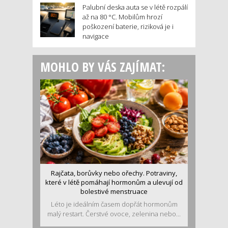
Palubní deska auta se v létě rozpálí
až na 80 °C. Mobilům hrozí
poškození baterie, riziková je i
navigace
MOHLO BY VÁS ZAJÍMAT:
Rajčata, borůvky nebo ořechy. Potraviny,
které v létě pomáhají hormonům a ulevují od
bolestivé menstruace
Léto je ideálním časem dopřát hormonům
malý restart. Čerstvé ovoce, zelenina nebo...