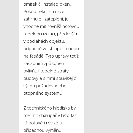
omítek či instalaci oken.
Pokud rekonstrukce
zahrnuje i zateplení, je
vhodné mít rovněž hotovou
tepelnou izolaci, především
v podlahách objektu,
případně ve stropech nebo
na fasádě. Tyto úpravy totiž
zásadním způsobem
ovlivňují tepelné ztráty
budovy a s nimi související
výkon požadovaného
otopného systému.
Z technického hlediska by
měl mít chalupář v této fázi
již hotové i revize a
případnou výměnu