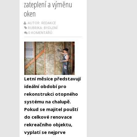
zateplení a výměnu
oken
AUTOR: REDAKCE
RUBRIKA:
BYDLENÍ
0 KOMENTÁŘŮ
Letní měsíce představují
ideální období pro
rekonstrukci otopného
systému na chalupě.
Pokud se majitel pouští
do celkové renovace
rekreačního objektu,
vyplatí se nejprve