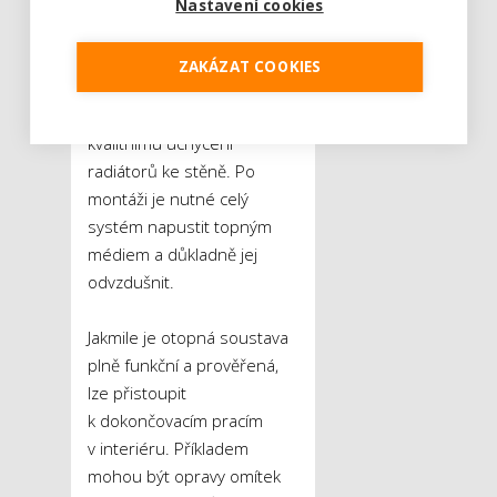
Speciální pozornost by měl
Nastavení cookies
majitel věnovat správnému
napojení jednotlivých těles,
ZAKÁZAT COOKIES
těsnosti všech spojů,
funkčnosti ventilů a také
kvalitnímu uchycení
radiátorů ke stěně. Po
montáži je nutné celý
systém napustit topným
médiem a důkladně jej
odvzdušnit.
Jakmile je otopná soustava
plně funkční a prověřená,
lze přistoupit
k dokončovacím pracím
v interiéru. Příkladem
mohou být opravy omítek