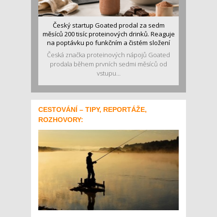
Český startup Goated prodal za sedm
měsíců 200 tisíc proteinových drinků. Reaguje
na poptávku po funkčním a čistém složení
Česká značka proteinových nápojů Goated
prodala během prvních sedmi měsíců od
vstupu...
CESTOVÁNÍ – TIPY, REPORTÁŽE,
ROZHOVORY: