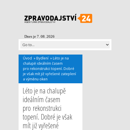
Dnes je 7. 08. 2026
Úvod
»
Bydlení
»
Léto je na
chalupě ideálním časem
pro rekonstrukci topení. Dobré
je však mít již vyřešené zateplení
a výměnu oken
Léto je na chalupě
ideálním časem
pro rekonstrukci
topení. Dobré je však
mít již vyřešené