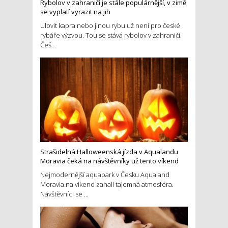
Rybolov v zahraničí je stále populárnější, v zimě
se vyplatí vyrazit na jih
Ulovit kapra nebo jinou rybu už není pro české
rybáře výzvou. Tou se stává rybolov v zahraničí.
Češ...
Strašidelná Halloweenská jízda v Aqualandu
Moravia čeká na návštěvníky už tento víkend
Nejmodernější aquapark v Česku Aqualand
Moravia na víkend zahalí tajemná atmosféra.
Návštěvníci se ...