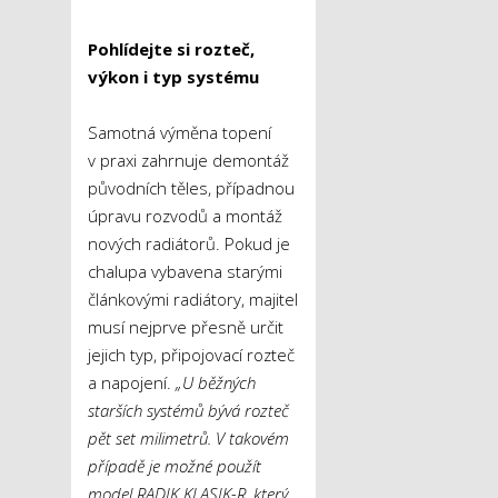
Pohlídejte si rozteč,
výkon i typ systému
Samotná výměna topení
v praxi zahrnuje demontáž
původních těles, případnou
úpravu rozvodů a montáž
nových radiátorů. Pokud je
chalupa vybavena starými
článkovými radiátory, majitel
musí nejprve přesně určit
jejich typ, připojovací rozteč
a napojení.
„U běžných
starších systémů bývá rozteč
pět set milimetrů. V takovém
případě je možné použít
model RADIK KLASIK-R, který