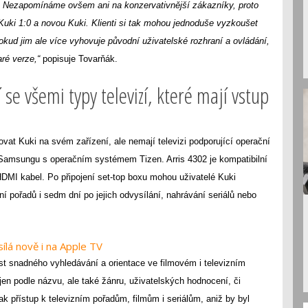
. Nezapomínáme ovšem ani na konzervativnější zákazníky, proto
Kuki 1:0 a novou Kuki. Klienti si tak mohou jednoduše vyzkoušet
kud jim ale více vyhovuje původní uživatelské rozhraní a ovládání,
aré verze,“
popisuje Tovarňák.
 se všemi typy televizí, které mají vstup
ovat Kuki na svém zařízení, ale nemají televizi podporující operační
Samsungu s operačním systémem Tizen. Arris 4302
je kompatibilní
 HDMI kabel
. Po připojení set-top boxu mohou uživatelé Kuki
ní pořadů i sedm dní po jejich odvysílání, nahrávání seriálů nebo
ílá nově i na Apple TV
t snadného vyhledávání a orientace ve filmovém i televizním
n podle názvu, ale také žánru, uživatelských hodnocení, či
k přístup k televizním pořadům, filmům i seriálům, aniž by byl