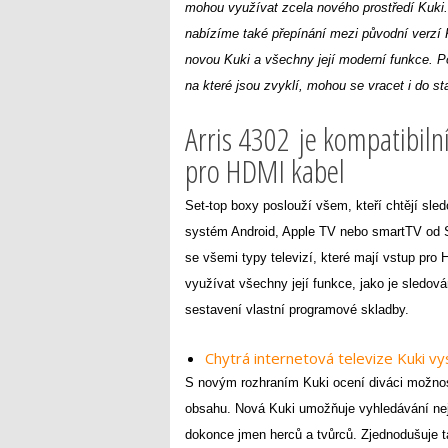
mohou využívat zcela nového prostředí Kuki
nabízíme také přepínání mezi původní verzí 
novou Kuki a všechny její moderní funkce. Po
na které jsou zvyklí, mohou se vracet i do st
Arris 4302 je kompatibilní
pro HDMI kabel
Set-top boxy poslouží všem, kteří chtějí sled
systém Android, Apple TV nebo smartTV od 
se všemi typy televizí, které mají vstup pro
využívat všechny její funkce, jako je sledová
sestavení vlastní programové skladby.
Chytrá internetová televize Kuki vys
S novým rozhraním Kuki ocení diváci možnos
obsahu. Nová Kuki umožňuje vyhledávání neje
dokonce jmen herců a tvůrců. Zjednodušuje ta