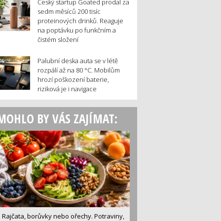
Český startup Goated prodal za
sedm měsíců 200 tisíc
proteinových drinků. Reaguje
na poptávku po funkčním a
čistém složení
Palubní deska auta se v létě
rozpálí až na 80 °C. Mobilům
hrozí poškození baterie,
riziková je i navigace
MOHLO BY VÁS ZAJÍMAT:
Rajčata, borůvky nebo ořechy. Potraviny,