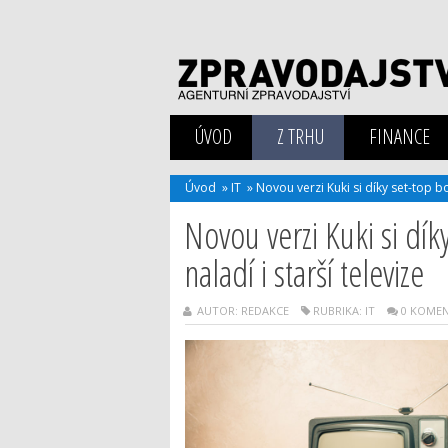
ÚVOD
Z TRHU
FINANCE
Úvod
»
IT
»
Novou verzi Kuki si díky set-top bo
Novou verzi Kuki si dík
naladí i starší televize
AUTOR: REDAKCE
RUBRIKA:
IT
0 KOME