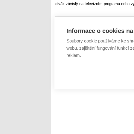
divák závislý na televizním programu nebo v
Tweet
Informace o cookies na 
Arris 4302
nová verze Kuki
ŠTÍTKY :
Soubory cookie používáme ke shr
webu, zajištění fungování funkcí z
reklam.