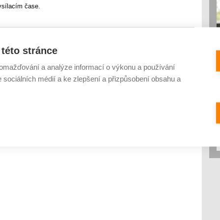
ysílacím čase.
této stránce
set-top box
starší televize
omažďování a analýze informací o výkonu a používání
e sociálních médií a ke zlepšení a přizpůsobení obsahu a