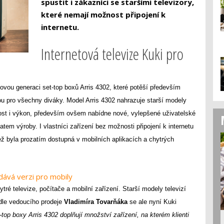
spustit i zákazníci se staršími televizory,
které nemají možnost připojení k
internetu.
Internetová televize Kuki pro
novou generaci set-top boxů Arris 4302, které potěší především
dou pro všechny diváky. Model Arris 4302 nahrazuje starší modely
ost i výkon, především ovšem nabídne nové, vylepšené uživatelské
atem výroby. I vlastníci zařízení bez možnosti připojení k internetu
jež byla prozatím dostupná v mobilních aplikacích a chytrých
dává verzi pro mobily
ytré televize, počítače a mobilní zařízení. Starší modely televizí
dle vedoucího prodeje
Vladimíra Tovarňáka
se ale nyní Kuki
-top boxy Arris 4302 doplňují množství zařízení, na kterém klienti