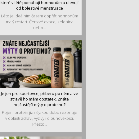
které v létě pomáhají hormonům a ulevují
od bolestivé menstruace
Léto je ideálním časem dopřát hormonům
malý restart. Čerstvé ovoce, zelenina
nebo...
Je jen pro sportovce, přiberu po něm a ve
stravě ho mám dostatek. Znáte
nejčastější mýty o proteinu?
Pojem protein již nějakou dobu rezonuje
v oblasti zdraví, výživy i dlouhověkosti.
Přesto...