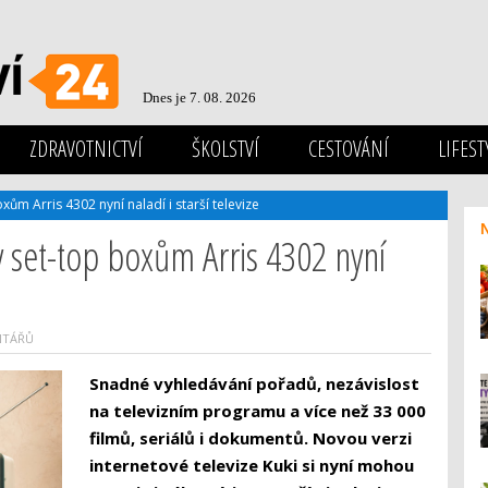
Dnes je 7. 08. 2026
ZDRAVOTNICTVÍ
ŠKOLSTVÍ
CESTOVÁNÍ
LIFEST
xům Arris 4302 nyní naladí i starší televize
y set-top boxům Arris 4302 nyní
NTÁŘŮ
Snadné vyhledávání pořadů, nezávislost
na televizním programu a více než 33 000
filmů, seriálů i dokumentů. Novou verzi
internetové televize Kuki si nyní mohou