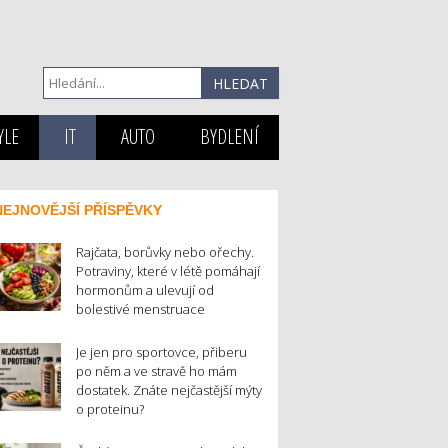
YLE
IT
AUTO
BYDLENÍ
NEJNOVĚJŠÍ PŘÍSPĚVKY
Rajčata, borůvky nebo ořechy.
Potraviny, které v létě pomáhají
hormonům a ulevují od
bolestivé menstruace
Je jen pro sportovce, přiberu
po něm a ve stravě ho mám
dostatek. Znáte nejčastější mýty
o proteinu?