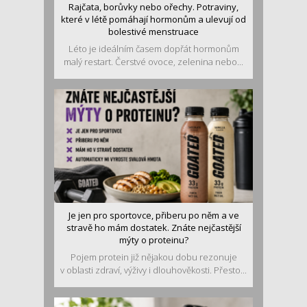
Rajčata, borůvky nebo ořechy. Potraviny,
které v létě pomáhají hormonům a ulevují od
bolestivé menstruace
Léto je ideálním časem dopřát hormonům
malý restart. Čerstvé ovoce, zelenina nebo...
Je jen pro sportovce, přiberu po něm a ve
stravě ho mám dostatek. Znáte nejčastější
mýty o proteinu?
Pojem protein již nějakou dobu rezonuje
v oblasti zdraví, výživy i dlouhověkosti. Přesto...