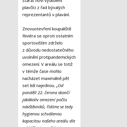
starat noví vyškolení
plavčíci z řad bývalých
reprezentantů v plavání.
Znovuotevření koupaliště
Riviéra se oproti ostatním
sportovištím zdrželo
z důvodu nedostatečného
uvolnění protipandemických
omezení. V areálu se totiž
v témže čase mohlo
nacházet maximálně pět
set lidí najednou.
„Od
pondělí 22. června skončí
jakákoliv omezení počtu
návštěvníků, řídíme se tedy
hygienou schválenou
kapacitou našeho areálu dle