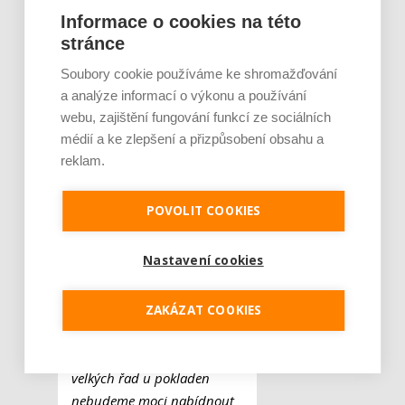
nacházet maximálně pět
Informace o cookies na této
set lidí najednou.
„Od
stránce
pondělí 22. června skončí
Soubory cookie používáme ke shromažďování
jakákoliv omezení počtu
a analýze informací o výkonu a používání
návštěvníků, řídíme se tedy
webu, zajištění fungování funkcí ze sociálních
hygienou schválenou
médií a ke zlepšení a přizpůsobení obsahu a
kapacitou našeho areálu dle
reklam.
vyhlášky,“
vysvětluje
Martin Mikš
, generální
POVOLIT COOKIES
ředitel společnosti STAREZ
– SPORT, a. s.
Nastavení cookies
„Některá omezení však
nadále zůstávají v platnosti
ZAKÁZAT COOKIES
a návštěvníkům bohužel
kvůli zamezení tvorby
velkých řad u pokladen
nebudeme moci nabídnout