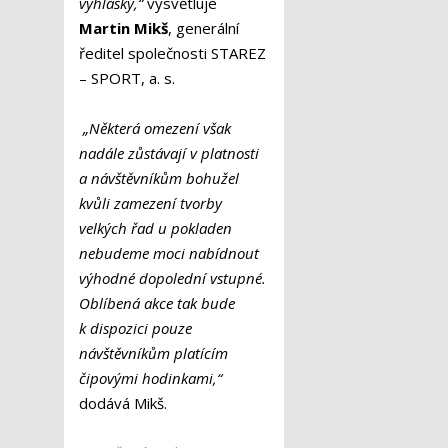
vyhlášky,“
vysvětluje
Martin Mikš
, generální
ředitel společnosti STAREZ
– SPORT, a. s.
„Některá omezení však
nadále zůstávají v platnosti
a návštěvníkům bohužel
kvůli zamezení tvorby
velkých řad u pokladen
nebudeme moci nabídnout
výhodné dopolední vstupné.
Oblíbená akce tak bude
k dispozici pouze
návštěvníkům platícím
čipovými hodinkami,“
dodává Mikš.