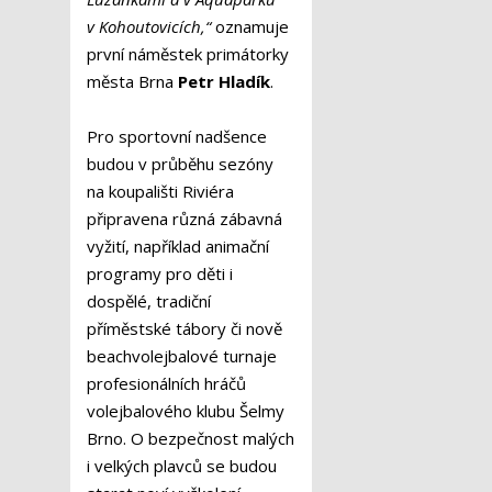
v Kohoutovicích,“
oznamuje
první náměstek primátorky
města Brna
Petr Hladík
.
Pro sportovní nadšence
budou v průběhu sezóny
na koupališti Riviéra
připravena různá zábavná
vyžití, například animační
programy pro děti i
dospělé, tradiční
příměstské tábory či nově
beachvolejbalové turnaje
profesionálních hráčů
volejbalového klubu Šelmy
Brno. O bezpečnost malých
i velkých plavců se budou