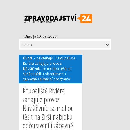
Dnes je 10. 08. 2026
Úvod
»
nejčtenější
»
Koupaliště
Riviéra zahajuje provoz.
Návštěvníci se mohou těšit na
širší nabídku občerstvení i
zábavné animační programy
Koupaliště Riviéra
zahajuje provoz.
Návštěvníci se mohou
těšit na širší nabídku
občerstvení i zábavné