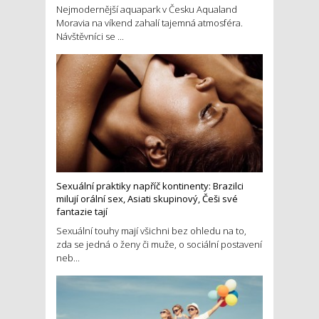
Nejmodernější aquapark v Česku Aqualand
Moravia na víkend zahalí tajemná atmosféra.
Návštěvníci se ...
Sexuální praktiky napříč kontinenty: Brazilci
milují orální sex, Asiati skupinový, Češi své
fantazie tají
Sexuální touhy mají všichni bez ohledu na to,
zda se jedná o ženy či muže, o sociální postavení
neb...