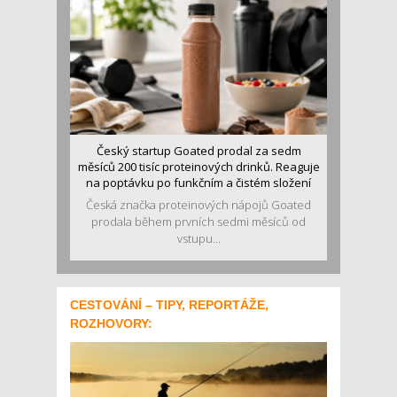
Český startup Goated prodal za sedm
měsíců 200 tisíc proteinových drinků. Reaguje
na poptávku po funkčním a čistém složení
Česká značka proteinových nápojů Goated
prodala během prvních sedmi měsíců od
vstupu...
CESTOVÁNÍ – TIPY, REPORTÁŽE,
ROZHOVORY: