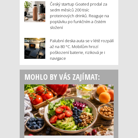
Český startup Goated prodal za
sedm měsíců 200 tisíc
proteinových drinků. Reaguje na
poptávku po funkčním a čistém
složení
Palubní deska auta se v létě rozpálí
až na 80 °C. Mobilům hrozí
poškození baterie, riziková je i
navigace
MOHLO BY VÁS ZAJÍMAT: