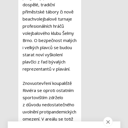
dospělé, tradiční
příměstské tábory či nově
beachvolejbalové turnaje
profesionálních hráčů
volejbalového klubu Šelmy
Brno. O bezpečnost malých
i velkých plavců se budou
starat noví vyškolení
plavčíci z řad bývalých
reprezentantů v plavání.
Znovuotevření koupaliště
Riviéra se oproti ostatním
sportovištím zdrželo
z důvodu nedostatečného
uvolnění protipandemických
omezení. V areálu se totiž
v témže čase mohlo