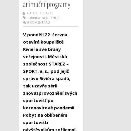
animační programy
AUTOR: REDAKCE
RUBRIKA:
NEJČTENĚJŠÍ
0 KOMENTÁŘŮ
V pondělí 22. června
otevírá koupaliště
Riviéra své brány
veřejnosti. Městská
společnost STAREZ –
SPORT, a. s., pod jejíž
správu Riviéra spadá,
tak uzavře sérii
znovuzprovoznění svých
sportovišť po
koronavirové pandemii.
Pobyt na oblíbeném
sportovišti
návštěvníkům zpříjemní