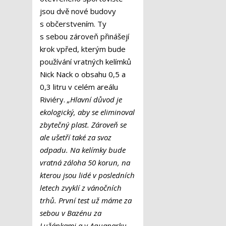
jsou dvě nové budovy
s občerstvením. Ty
s sebou zároveň přinášejí
krok vpřed, kterým bude
používání vratných kelímků
Nick Nack o obsahu 0,5 a
0,3 litru v celém areálu
Riviéry.
„Hlavní důvod je
ekologický, aby se eliminoval
zbytečný plast. Zároveň se
ale ušetří také za svoz
odpadu. Na kelímky bude
vratná záloha 50 korun, na
kterou jsou lidé v posledních
letech zvyklí z vánočních
trhů. První test už máme za
sebou v Bazénu za
Lužánkami a v Aquaparku