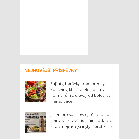
NEJNOVĚJŠÍ PŘÍSPĚVKY
Rajčata, borůvky nebo ořechy.
Potraviny, které v létě pomáhají
hormonům a ulevují od bolestivé
menstruace
Je jen pro sportovce, přiberu po
něm a ve stravě ho mám dostatek.
Znáte nejčastější mýty o proteinu?