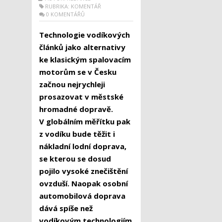
RUBRIKA:
KOMENTÁŘ
0 KOMENTÁŘŮ
Technologie vodíkových
článků jako alternativy
ke klasickým spalovacím
motorům se v Česku
začnou nejrychleji
prosazovat v městské
hromadné dopravě.
V globálním měřítku pak
z vodíku bude těžit i
nákladní lodní doprava,
se kterou se dosud
pojilo vysoké znečištění
ovzduší. Naopak osobní
automobilová doprava
dává spíše než
vodíkovým technologiím