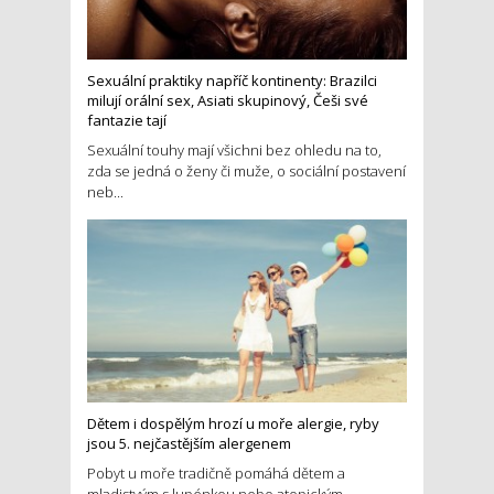
Sexuální praktiky napříč kontinenty: Brazilci
milují orální sex, Asiati skupinový, Češi své
fantazie tají
Sexuální touhy mají všichni bez ohledu na to,
zda se jedná o ženy či muže, o sociální postavení
neb...
Dětem i dospělým hrozí u moře alergie, ryby
jsou 5. nejčastějším alergenem
Pobyt u moře tradičně pomáhá dětem a
mladistvým s lupénkou nebo atopickým