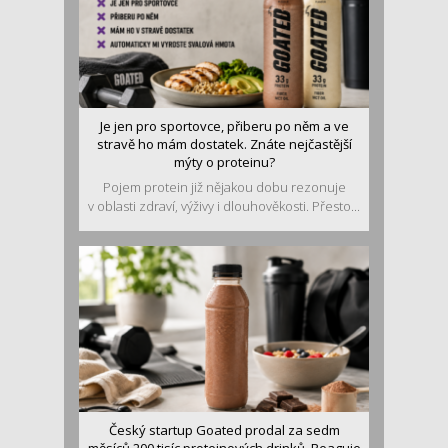
Je jen pro sportovce, přiberu po něm a ve
stravě ho mám dostatek. Znáte nejčastější
mýty o proteinu?
Pojem protein již nějakou dobu rezonuje
v oblasti zdraví, výživy i dlouhověkosti. Přesto...
Český startup Goated prodal za sedm
měsíců 200 tisíc proteinových drinků. Reaguje