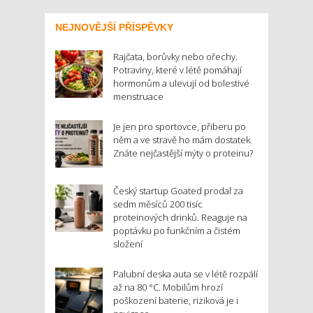
NEJNOVĚJŠÍ PŘÍSPĚVKY
Rajčata, borůvky nebo ořechy.
Potraviny, které v létě pomáhají
hormonům a ulevují od bolestivé
menstruace
Je jen pro sportovce, přiberu po
něm a ve stravě ho mám dostatek.
Znáte nejčastější mýty o proteinu?
Český startup Goated prodal za
sedm měsíců 200 tisíc
proteinových drinků. Reaguje na
poptávku po funkčním a čistém
složení
Palubní deska auta se v létě rozpálí
až na 80 °C. Mobilům hrozí
poškození baterie, riziková je i