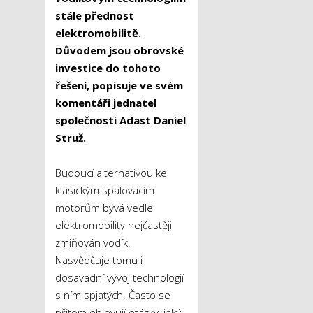
stále přednost
elektromobilitě.
Důvodem jsou obrovské
investice do tohoto
řešení, popisuje ve svém
komentáři jednatel
společnosti Adast Daniel
Struž.
Budoucí alternativou ke
klasickým spalovacím
motorům bývá vedle
elektromobility nejčastěji
zmiňován vodík.
Nasvědčuje tomu i
dosavadní vývoj technologií
s ním spjatých. Často se
přitom objevují otázky, jaký