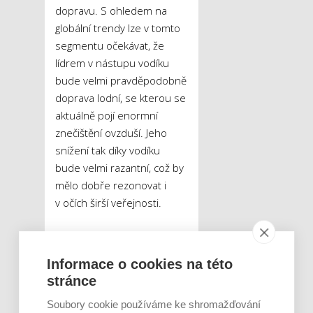
dopravu. S ohledem na
globální trendy lze v tomto
segmentu očekávat, že
lídrem v nástupu vodíku
bude velmi pravděpodobně
doprava lodní, se kterou se
aktuálně pojí enormní
znečištění ovzduší. Jeho
snížení tak díky vodíku
bude velmi razantní, což by
mělo dobře rezonovat i
v očích širší veřejnosti.
Co se týče nákladní
dopravy automobilové, ta
Informace o cookies na této
by měla jít ruku v ruce
stránce
s rozvojem MHD, ať už
Soubory cookie používáme ke shromažďování
v souvislosti s vývojem