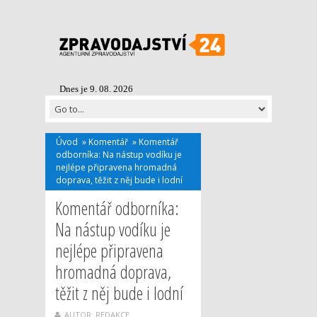
Dnes je 9. 08. 2026
Úvod
»
Komentář
»
Komentář
odborníka: Na nástup vodíku je
nejlépe připravena hromadná
doprava, těžit z něj bude i lodní
Komentář odborníka:
Na nástup vodíku je
nejlépe připravena
hromadná doprava,
těžit z něj bude i lodní
AUTOR: REDAKCE