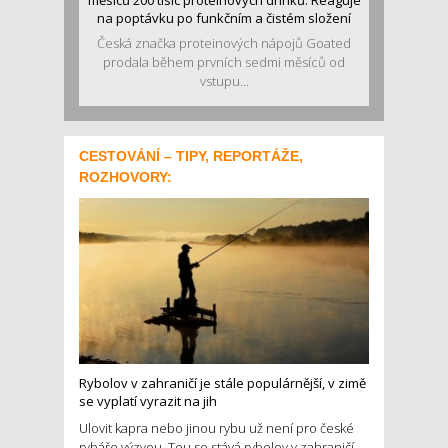
na poptávku po funkčním a čistém složení
Česká značka proteinových nápojů Goated
prodala během prvních sedmi měsíců od
vstupu...
CESTOVÁNÍ – TIPY, REPORTÁŽE,
ROZHOVORY:
Rybolov v zahraničí je stále populárnější, v zimě
se vyplatí vyrazit na jih
Ulovit kapra nebo jinou rybu už není pro české
rybáře výzvou. Tou se stává rybolov v zahraničí.