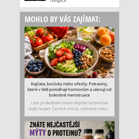
navigace
MOHLO BY VÁS ZAJÍMAT:
Rajčata, borůvky nebo ořechy. Potraviny,
které v létě pomáhají hormonům a ulevují od
bolestivé menstruace
Léto je ideálním časem dopřát hormonům
malý restart. Čerstvé ovoce, zelenina nebo...