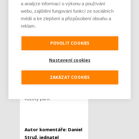
a analýze informací o výkonu a používání
plnících stanic či zkušeností
webu, zajištění fungování funkcí ze sociálních
s provozem pohonných
médií a ke zlepšení a přizpůsobení obsahu a
jednotek. Určitou
reklam.
překážkou bude pouze
otázka financování – oproti
POVOLIT COOKIES
ostatním segmentům
nebude nákladní doprava
dostávat takovou přednost.
Nastavení cookies
Bude tedy déle trvat, než si
soukromí dopravci budou
ZAKÁZAT COOKIES
vozy s vodíkovým pohonem
pořizovat, aby obměnili svůj
vozový park.
Autor komentáře: Daniel
Struž, jednatel