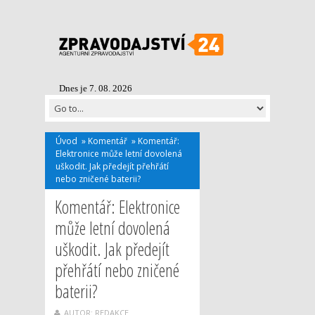
Dnes je 7. 08. 2026
Úvod
»
Komentář
»
Komentář:
Elektronice může letní dovolená
uškodit. Jak předejít přehřátí
nebo zničené baterii?
Komentář: Elektronice
může letní dovolená
uškodit. Jak předejít
přehřátí nebo zničené
baterii?
AUTOR: REDAKCE