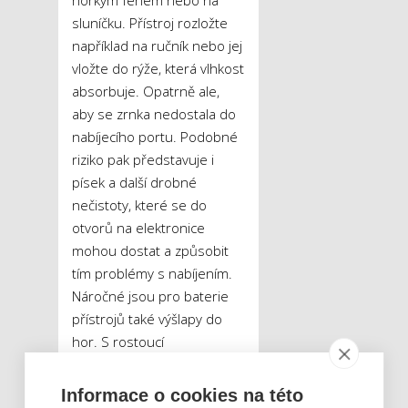
sluníčku. Přístroj rozložte
například na ručník nebo jej
vložte do rýže, která vlhkost
absorbuje. Opatrně ale,
aby se zrnka nedostala do
nabíjecího portu. Podobné
riziko pak představuje i
písek a další drobné
nečistoty, které se do
otvorů na elektronice
mohou dostat a způsobit
tím problémy s nabíjením.
Náročné jsou pro baterie
přístrojů také výšlapy do
hor. S rostoucí
nadmořskou výškou totiž
klesá procento kyslíku ve
Informace o cookies na této