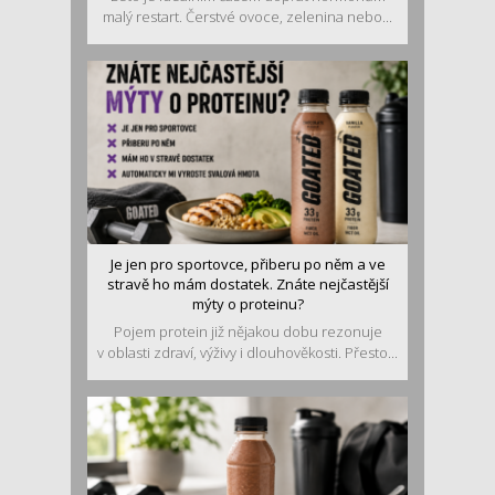
malý restart. Čerstvé ovoce, zelenina nebo...
Je jen pro sportovce, přiberu po něm a ve
stravě ho mám dostatek. Znáte nejčastější
mýty o proteinu?
Pojem protein již nějakou dobu rezonuje
v oblasti zdraví, výživy i dlouhověkosti. Přesto...