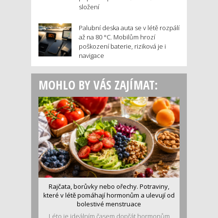
složení
Palubní deska auta se v létě rozpálí
až na 80 °C. Mobilům hrozí
poškození baterie, riziková je i
navigace
MOHLO BY VÁS ZAJÍMAT:
Rajčata, borůvky nebo ořechy. Potraviny,
které v létě pomáhají hormonům a ulevují od
bolestivé menstruace
Léto je ideálním časem dopřát hormonům