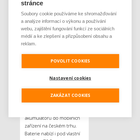
vzduchu. To může způsobit,
stránce
že se baterie vybije rychleji.
Soubory cookie používáme ke shromažďování
Proto je důležité na každou
a analýze informací o výkonu a používání
cestu vyrážet vždy
webu, zajištění fungování funkcí ze sociálních
s dostatečně nabitým
médií a ke zlepšení a přizpůsobení obsahu a
telefonem a pro jistotu
reklam.
s sebou mít i powerbanku.
POVOLIT COOKIES
Nastavení cookies
Autor komentáře:
Radim
Tlapák
, ředitel
internetového obchodu
ZAKÁZAT COOKIES
BatteryShop.cz, který je
předním prodejcem
akumulátorů do mobilních
zařízení na českém trhu.
Baterie nabízí i pod vlastní