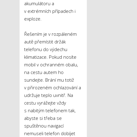
akumulátoru a
v extrémních případech i
exploze.
Řešením je v rozpáleném
autě přemístit držák
telefonu do výdechu
klimatizace. Pokud nosíte
mobil v ochranném obalu,
na cestu autem ho
sundejte. Brání mu totiž
v přirozeném ochlazování a
udržuje teplo uvnitř. Na
cestu vyrážejte vždy
s nabitým telefonem tak,
abyste si třeba se
spuštěnou navigací
nemuseli telefon dobíjet