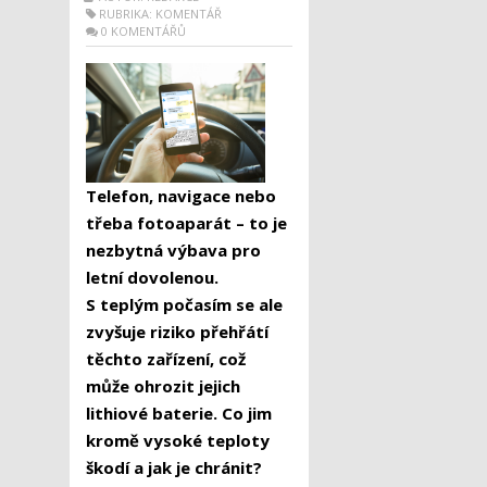
RUBRIKA:
KOMENTÁŘ
0 KOMENTÁŘŮ
Telefon, navigace nebo
třeba fotoaparát – to je
nezbytná výbava pro
letní dovolenou.
S teplým počasím se ale
zvyšuje riziko přehřátí
těchto zařízení, což
může ohrozit jejich
lithiové baterie. Co jim
kromě vysoké teploty
škodí a jak je chránit?