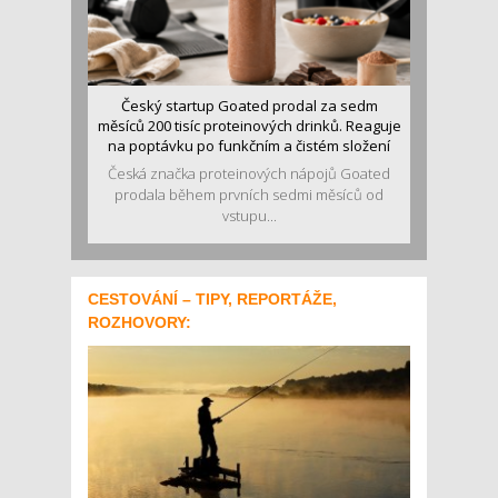
Český startup Goated prodal za sedm
měsíců 200 tisíc proteinových drinků. Reaguje
na poptávku po funkčním a čistém složení
Česká značka proteinových nápojů Goated
prodala během prvních sedmi měsíců od
vstupu...
CESTOVÁNÍ – TIPY, REPORTÁŽE,
ROZHOVORY: