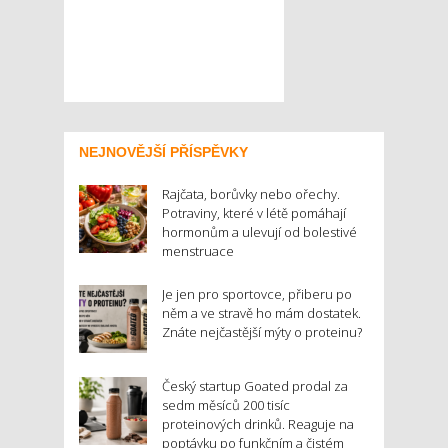
NEJNOVĚJŠÍ PŘÍSPĚVKY
Rajčata, borůvky nebo ořechy.
Potraviny, které v létě pomáhají
hormonům a ulevují od bolestivé
menstruace
Je jen pro sportovce, přiberu po
něm a ve stravě ho mám dostatek.
Znáte nejčastější mýty o proteinu?
Český startup Goated prodal za
sedm měsíců 200 tisíc
proteinových drinků. Reaguje na
poptávku po funkčním a čistém