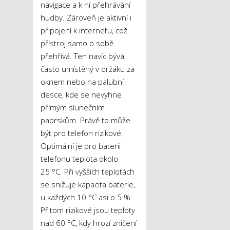
navigace a k ní přehrávání
hudby. Zároveň je aktivní i
připojení k internetu, což
přístroj samo o sobě
přehřívá. Ten navíc bývá
často umístěný v držáku za
oknem nebo na palubní
desce, kde se nevyhne
přímým slunečním
paprskům. Právě to může
být pro telefon rizikové.
Optimální je pro baterii
telefonu teplota okolo
25 °C. Při vyšších teplotách
se snižuje kapacita baterie,
u každých 10 °C asi o 5 %.
Přitom rizikové jsou teploty
nad 60 °C, kdy hrozí zničení