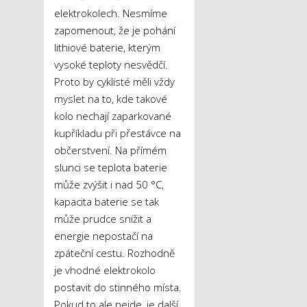
elektrokolech. Nesmíme
zapomenout, že je pohání
lithiové baterie, kterým
vysoké teploty nesvědčí.
Proto by cyklisté měli vždy
myslet na to, kde takové
kolo nechají zaparkované
kupříkladu při přestávce na
občerstvení. Na přímém
slunci se teplota baterie
může zvýšit i nad 50 °C,
kapacita baterie se tak
může prudce snížit a
energie nepostačí na
zpáteční cestu. Rozhodně
je vhodné elektrokolo
postavit do stinného místa.
Pokud to ale nejde, je další