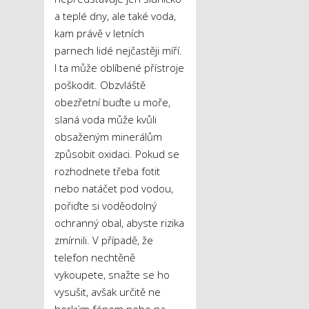
a teplé dny, ale také voda,
kam právě v letních
parnech lidé nejčastěji míří.
I ta může oblíbené přístroje
poškodit. Obzvláště
obezřetní buďte u moře,
slaná voda může kvůli
obsaženým minerálům
způsobit oxidaci. Pokud se
rozhodnete třeba fotit
nebo natáčet pod vodou,
pořiďte si voděodolný
ochranný obal, abyste rizika
zmírnili. V případě, že
telefon nechtěně
vykoupete, snažte se ho
vysušit, avšak určitě ne
horkým fénem nebo na