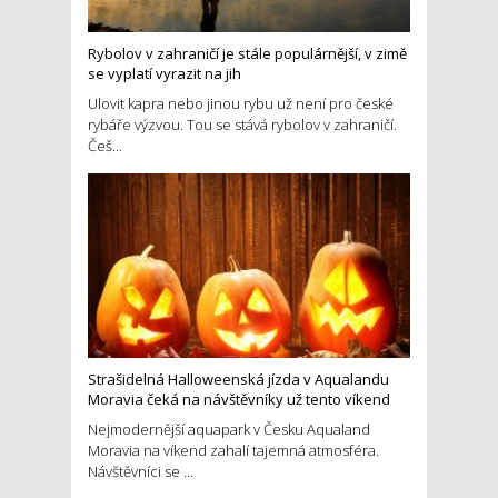
Rybolov v zahraničí je stále populárnější, v zimě
se vyplatí vyrazit na jih
Ulovit kapra nebo jinou rybu už není pro české
rybáře výzvou. Tou se stává rybolov v zahraničí.
Češ...
Strašidelná Halloweenská jízda v Aqualandu
Moravia čeká na návštěvníky už tento víkend
Nejmodernější aquapark v Česku Aqualand
Moravia na víkend zahalí tajemná atmosféra.
Návštěvníci se ...