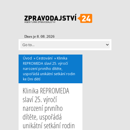
Dnes je 8. 08. 2026
Úvod
»
Cestování
»
Klinika
REPROMEDA slaví 25. výročí
narození prvního dítěte,
uspořádá unikátní setkání rodin
ke Dni dětí
Klinika REPROMEDA
slaví 25. výročí
narození prvního
dítěte, uspořádá
unikátní setkání rodin