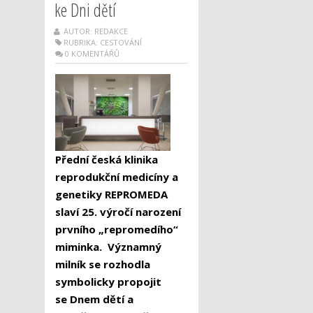
ke Dni dětí
AUTOR: REDAKCE
RUBRIKA:
CESTOVÁNÍ
0 KOMENTÁŘŮ
P
ř
ední
č
eská klinika
reproduk
č
ní medicíny a
genetiky REPROMEDA
slaví 25. výro
č
í narození
prvního „repromedího“
miminka. Významný
milník se rozhodla
symbolicky propojit
se Dnem d
ě
tí a