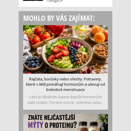
navigace
MOHLO BY VÁS ZAJÍMAT:
Rajčata, borůvky nebo ořechy. Potraviny,
které v létě pomáhají hormonům a ulevují od
bolestivé menstruace
Léto je ideálním časem dopřát hormonům
malý restart. Čerstvé ovoce, zelenina nebo...