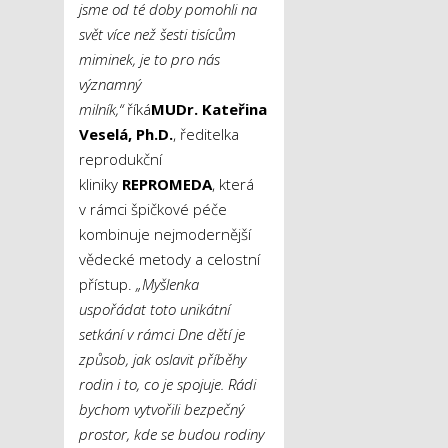
jsme od té doby pomohli na
sv
ě
t více než šesti tisíc
ů
m
miminek, je to pro nás
významný
milník,“
říká
MUDr. Kate
ř
ina
Veselá, Ph.D.
, ředitelka
reprodukční
kliniky
REPROMEDA
, která
v rámci špičkové péče
kombinuje nejmodernější
vědecké metody a celostní
přístup.
„Myšlenka
uspo
ř
ádat toto unikátní
setkání v rámci Dne d
ě
tí je
zp
ů
sob, jak oslavit p
ř
íb
ě
hy
rodin i to, co je spojuje.
Rádi
bychom vytvo
ř
ili bezpe
č
ný
prostor, kde se budou rodiny