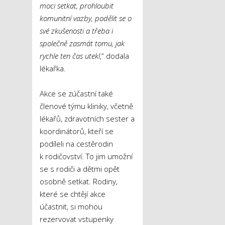
moci setkat, prohloubit
komunitní vazby, pod
ě
lit se o
své zkušenosti a t
ř
eba i
spole
č
n
ě
zasmát tomu, jak
rychle ten
č
as utekl
,“ dodala
lékařka.
Akce se zúčastní také
členové týmu kliniky, včetně
lékařů, zdravotních sester a
koordinátorů, kteří se
podíleli na cestěrodin
k rodičovství. To jim umožní
se s rodiči a dětmi opět
osobně setkat. Rodiny,
které se chtějí akce
účastnit, si mohou
rezervovat vstupenky