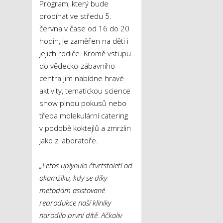
Program, který bude
probíhat ve středu 5.
června v čase od 16 do 20
hodin, je zaměřen na děti i
jejich rodiče. Kromě vstupu
do vědecko-zábavního
centra jim nabídne hravé
aktivity, tematickou science
show plnou pokusů nebo
třeba molekulární catering
v podobě koktejlů a zmrzlin
jako z laboratoře.
„Letos uplynulo
č
tvrtstoletí od
okamžiku, kdy se díky
metodám asistované
reprodukce naší kliniky
narodilo první dít
ě
. A
č
koliv