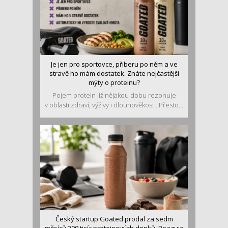
Je jen pro sportovce, přiberu po něm a ve
stravě ho mám dostatek. Znáte nejčastější
mýty o proteinu?
Pojem protein již nějakou dobu rezonuje
v oblasti zdraví, výživy i dlouhověkosti. Přesto...
Český startup Goated prodal za sedm
měsíců 200 tisíc proteinových drinků. Reaguje