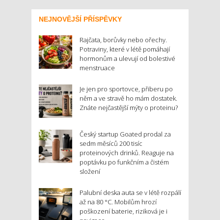
NEJNOVĚJŠÍ PŘÍSPĚVKY
Rajčata, borůvky nebo ořechy.
Potraviny, které v létě pomáhají
hormonům a ulevují od bolestivé
menstruace
Je jen pro sportovce, přiberu po
něm a ve stravě ho mám dostatek.
Znáte nejčastější mýty o proteinu?
Český startup Goated prodal za
sedm měsíců 200 tisíc
proteinových drinků. Reaguje na
poptávku po funkčním a čistém
složení
Palubní deska auta se v létě rozpálí
až na 80 °C. Mobilům hrozí
poškození baterie, riziková je i