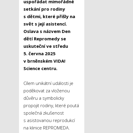
uspo
ř
ádat mimo
ř
ádné
setkání pro rodiny
s d
ě
tmi, které p
ř
išly na
sv
ě
t s její asistencí.
Oslava s názvem Den
d
ě
tí Repromedy se
uskute
č
ní ve st
ř
edu
5.
č
ervna 2025
v brn
ě
nském VIDA!
Science centru.
Cílem unikátní události je
poděkovat za vloženou
důvěru a symbolicky
propojit rodiny, které poutá
společná zkušenost
s asistovanou reprodukcí
na klinice REPROMEDA.