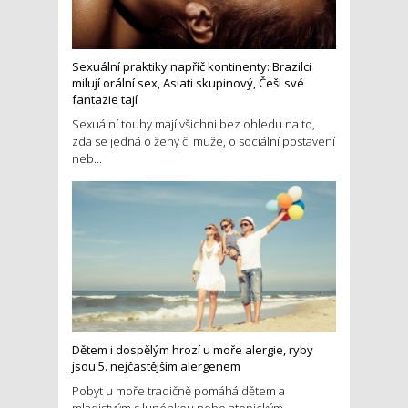
Sexuální praktiky napříč kontinenty: Brazilci
milují orální sex, Asiati skupinový, Češi své
fantazie tají
Sexuální touhy mají všichni bez ohledu na to,
zda se jedná o ženy či muže, o sociální postavení
neb...
Dětem i dospělým hrozí u moře alergie, ryby
jsou 5. nejčastějším alergenem
Pobyt u moře tradičně pomáhá dětem a
mladistvým s lupénkou nebo atopickým