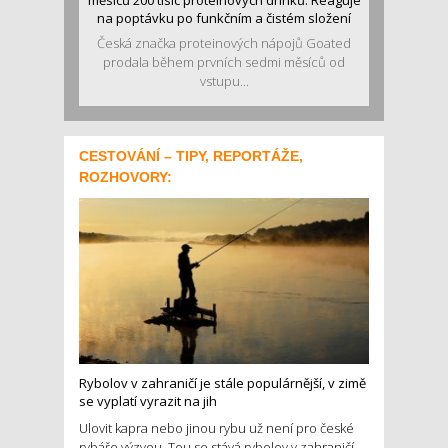
na poptávku po funkčním a čistém složení
Česká značka proteinových nápojů Goated
prodala během prvních sedmi měsíců od
vstupu...
CESTOVÁNÍ – TIPY, REPORTÁŽE,
ROZHOVORY:
Rybolov v zahraničí je stále populárnější, v zimě
se vyplatí vyrazit na jih
Ulovit kapra nebo jinou rybu už není pro české
rybáře výzvou. Tou se stává rybolov v zahraničí.