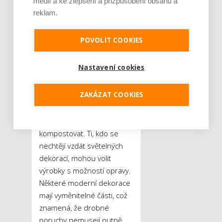
médií a ke zlepšení a přizpůsobení obsahu a
o výzdobu, stále oblíbenější
reklam.
jsou ozdoby z přírodních
materiálů. Šišky, větvičky,
POVOLIT COOKIES
sušené ovoce nebo skořice
dodají interiéru nejen
Nastavení cookies
autentický vzhled, ale také
krásnou vůni. Tyto přírodní
ZAKÁZAT COOKIES
dekorace jsou jednak
ekologické, jednak je po
skončení svátků lze snadno
kompostovat. Ti, kdo se
nechtějí vzdát světelných
dekorací, mohou volit
výrobky s možností opravy.
Některé moderní dekorace
mají vyměnitelné části, což
znamená, že drobné
poruchy nemusejí nutně