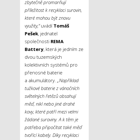
zbytečně promarňují
příležitost k recyklaci surovin,
které mohou být znovu
využity,“
uvádí
Tomáš
Pešek
, jednatel
společnosti
REMA
Battery
, která je jedním ze
dvou tuzemských
kolektivních systémů pro
přenosné baterie
a akumulátory.
„Například
tužkové baterie z vánočních
světelných řetězů obsahují
měď, nikl nebo jiné drahé
kovy, které patří mezi velmi
žádané suroviny. A k těm je
potřeba připočítat také měď
tvořící kabely. Díky recyklaci