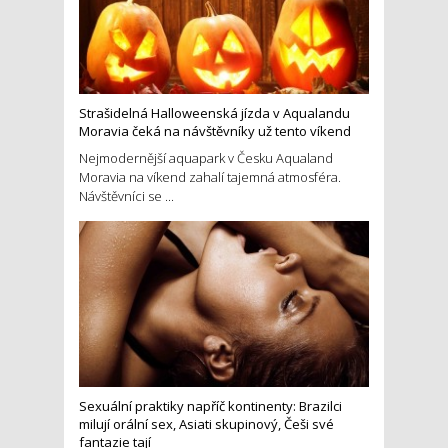
Strašidelná Halloweenská jízda v Aqualandu
Moravia čeká na návštěvníky už tento víkend
Nejmodernější aquapark v Česku Aqualand
Moravia na víkend zahalí tajemná atmosféra.
Návštěvníci se ...
Sexuální praktiky napříč kontinenty: Brazilci
milují orální sex, Asiati skupinový, Češi své
fantazie tají