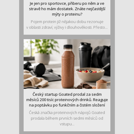
Je jen pro sportovce, přiberu po něm a ve
stravě ho mám dostatek. Znáte nejčastější
mýty o proteinu?
Pojem protein již nějakou dobu rezonuje
v oblasti zdraví, výživy i dlouhověkosti. Přesto...
Český startup Goated prodal za sedm
měsíců 200 tisíc proteinových drinků. Reaguje
na poptávku po funkčním a čistém složení
Česká značka proteinových nápojů Goated
prodala během prvních sedmi měsíců od
vstupu...