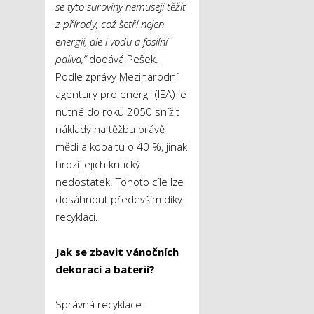
se tyto suroviny nemusejí těžit
z přírody, což šetří nejen
energii, ale i vodu a fosilní
paliva,“
dodává Pešek.
Podle zprávy Mezinárodní
agentury pro energii (IEA) je
nutné do roku 2050 snížit
náklady na těžbu právě
mědi a kobaltu o 40 %, jinak
hrozí jejich kritický
nedostatek. Tohoto cíle lze
dosáhnout především díky
recyklaci.
Jak se zbavit vánočních
dekorací a baterií?
Správná recyklace