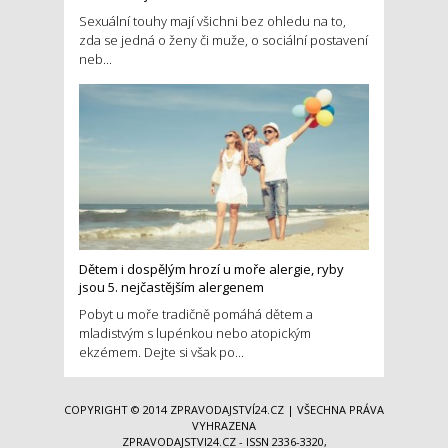
Sexuální touhy mají všichni bez ohledu na to,
zda se jedná o ženy či muže, o sociální postavení
neb...
Dětem i dospělým hrozí u moře alergie, ryby
jsou 5. nejčastějším alergenem
Pobyt u moře tradičně pomáhá dětem a
mladistvým s lupénkou nebo atopickým
ekzémem. Dejte si však po...
COPYRIGHT © 2014
ZPRAVODAJSTVÍ24.CZ
| VŠECHNA PRÁVA
VYHRAZENA
ZPRAVODAJSTVI24.CZ - ISSN 2336-3320,