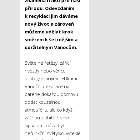
znamená riziko pro naši
přírodu. Odevzdáním
k recyklaci jim dáváme
nový život a zároveň
můžeme udělat krok
směrem k šetrnějším a
udržitelným Vánocům.
Světelné řetězy, zářící
hvězdy nebo věnce
s integrovanými LEDkami.
Vánoční dekorace na
baterie dokážou domovu
dodat kouzelnou
atmosféru, ale co když
začnou zlobit? Prvním
signálem může být
nefunkční světýlko, vyteklé