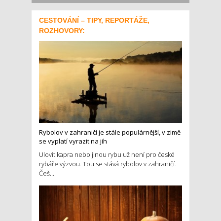
CESTOVÁNÍ – TIPY, REPORTÁŽE,
ROZHOVORY:
Rybolov v zahraničí je stále populárnější, v zimě
se vyplatí vyrazit na jih
Ulovit kapra nebo jinou rybu už není pro české
rybáře výzvou. Tou se stává rybolov v zahraničí.
Češ...