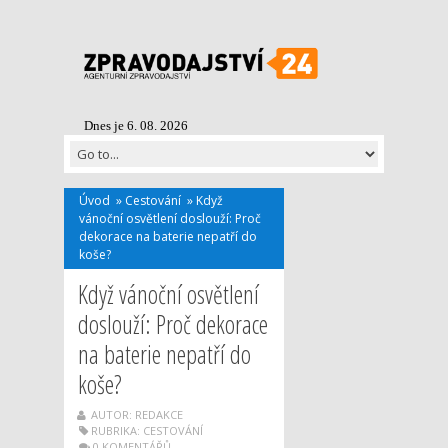
Dnes je 6. 08. 2026
Úvod
»
Cestování
»
Když
vánoční osvětlení doslouží: Proč
dekorace na baterie nepatří do
koše?
Když vánoční osvětlení
doslouží: Proč dekorace
na baterie nepatří do
koše?
AUTOR: REDAKCE
RUBRIKA:
CESTOVÁNÍ
0 KOMENTÁŘŮ