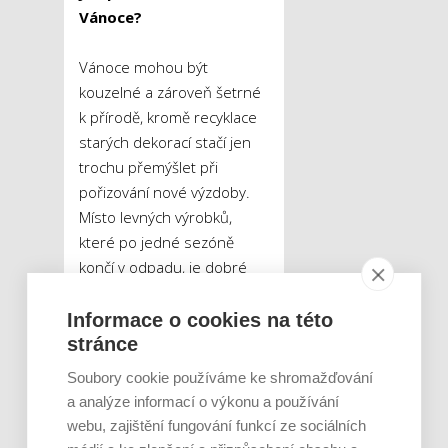
Vánoce?
Vánoce mohou být
kouzelné a zároveň šetrné
k přírodě, kromě recyklace
starých dekorací stačí jen
trochu přemýšlet při
pořizování nové výzdoby.
Místo levných výrobků,
které po jedné sezóně
končí v odpadu, je dobré
sáhnout po kvalitních
ozdobách s delší životností.
Informace o cookies na této
Skvělou volbou jsou
stránce
venkovní dekorace na
Soubory cookie používáme ke shromažďování
solární pohon, které
a analýze informací o výkonu a používání
dokážou zářit díky sluneční
webu, zajištění fungování funkcí ze sociálních
energii. Pokud jde