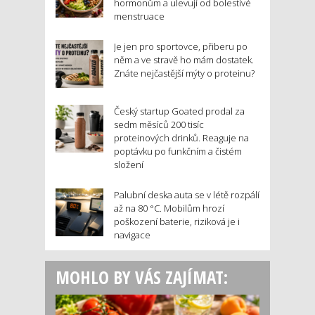
hormonům a ulevují od bolestivé
menstruace
Je jen pro sportovce, přiberu po
něm a ve stravě ho mám dostatek.
Znáte nejčastější mýty o proteinu?
Český startup Goated prodal za
sedm měsíců 200 tisíc
proteinových drinků. Reaguje na
poptávku po funkčním a čistém
složení
Palubní deska auta se v létě rozpálí
až na 80 °C. Mobilům hrozí
poškození baterie, riziková je i
navigace
MOHLO BY VÁS ZAJÍMAT: