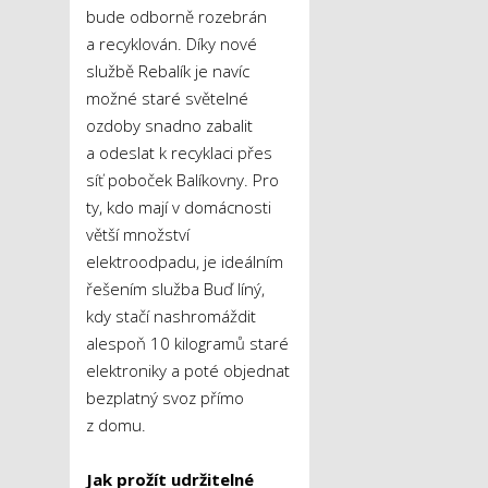
bude odborně rozebrán
a recyklován. Díky nové
službě Rebalík je navíc
možné staré světelné
ozdoby snadno zabalit
a odeslat k recyklaci přes
síť poboček Balíkovny. Pro
ty, kdo mají v domácnosti
větší množství
elektroodpadu, je ideálním
řešením služba Buď líný,
kdy stačí nashromáždit
alespoň 10 kilogramů staré
elektroniky a poté objednat
bezplatný svoz přímo
z domu.
Jak prožít udržitelné