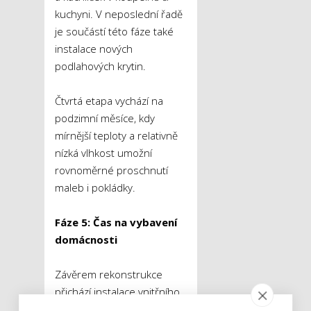
kuchyni. V neposlední řadě
je součástí této fáze také
instalace nových
podlahových krytin.
Čtvrtá etapa vychází na
podzimní měsíce, kdy
mírnější teploty a relativně
nízká vlhkost umožní
rovnoměrné proschnutí
maleb i pokládky.
Fáze 5: Čas na vybavení
domácnosti
Závěrem rekonstrukce
přichází instalace vnitřního
vybavení a nábytku. Patří