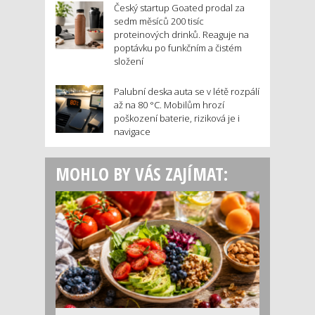
Český startup Goated prodal za
sedm měsíců 200 tisíc
proteinových drinků. Reaguje na
poptávku po funkčním a čistém
složení
Palubní deska auta se v létě rozpálí
až na 80 °C. Mobilům hrozí
poškození baterie, riziková je i
navigace
MOHLO BY VÁS ZAJÍMAT: