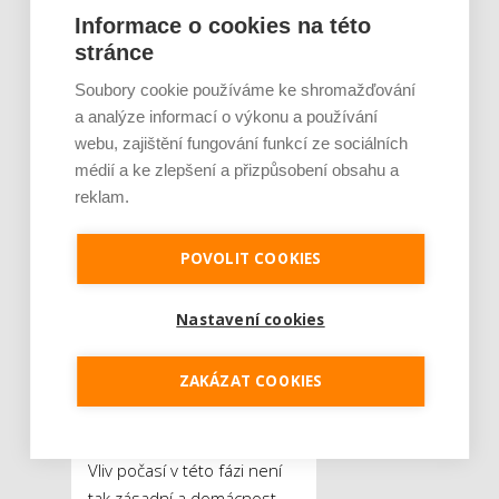
Informace o cookies na této
sem nejen montáž
stránce
kuchyňské linky a
spotřebičů, ale také
Soubory cookie používáme ke shromažďování
umístění nábytku v
a analýze informací o výkonu a používání
obývacích a ložnicových
webu, zajištění fungování funkcí ze sociálních
prostorách. Rozmístění
médií a ke zlepšení a přizpůsobení obsahu a
nábytku musí být nejen
reklam.
estetické, ale i funkční.
Drobné detaily, jako jsou
POVOLIT COOKIES
dekorace, textilie či
například barevné a
Nastavení cookies
profilované čelní stěny
radiátorů, pak dodají
ZAKÁZAT COOKIES
interiéru osobitý charakter
a pocit útulnosti.
Vliv počasí v této fázi není
tak zásadní a domácnost