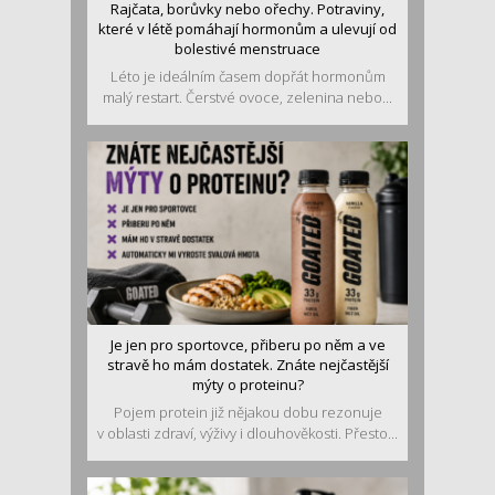
Rajčata, borůvky nebo ořechy. Potraviny,
které v létě pomáhají hormonům a ulevují od
bolestivé menstruace
Léto je ideálním časem dopřát hormonům
malý restart. Čerstvé ovoce, zelenina nebo...
Je jen pro sportovce, přiberu po něm a ve
stravě ho mám dostatek. Znáte nejčastější
mýty o proteinu?
Pojem protein již nějakou dobu rezonuje
v oblasti zdraví, výživy i dlouhověkosti. Přesto...