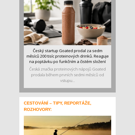
Český startup Goated prodal za sedm
měsíců 200 tisíc proteinových drinků. Reaguje
na poptávku po funkčním a čistém složení
Česká značka proteinových nápojů Goated
prodala během prvních sedmi měsíců od
vstupu...
CESTOVÁNÍ – TIPY, REPORTÁŽE,
ROZHOVORY: