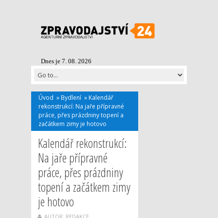
Dnes je 7. 08. 2026
Úvod
»
Bydlení
»
Kalendář
rekonstrukcí: Na jaře přípravné
práce, přes prázdniny topení a
začátkem zimy je hotovo
Kalendář rekonstrukcí:
Na jaře přípravné
práce, přes prázdniny
topení a začátkem zimy
je hotovo
AUTOR: REDAKCE