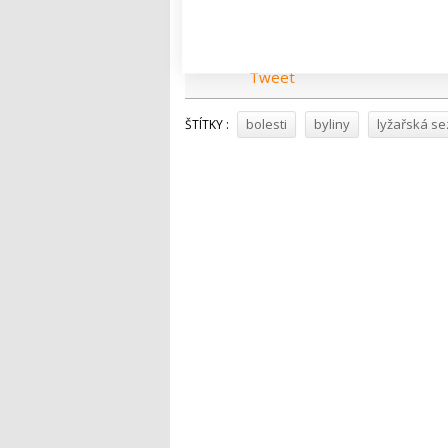
výrazně antibioticky a pomáhá při bak
Tweet
bolesti
byliny
lyžařská s
ŠTÍTKY :