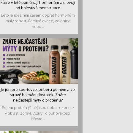
které v létě pomáhají hormonům a ulevují
od bolestivé menstruace
Léto je ideálním časem dopřát hormonům
malý restart. Čerstvé ovoce, zelenina
nebo...
Je jen pro sportovce, přiberu po něm a ve
stravě ho mám dostatek. Znáte
nejčastější mýty o proteinu?
Pojem protein již nějakou dobu rezonuje
v oblasti zdraví, výživy i dlouhověkosti.
Přesto...