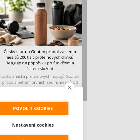
Český startup Goated prodal za sedm
měsíců 200 tisíc proteinových drinků.
Reaguje na poptávku po funkčním a
čistém složení
Česká značka proteinových nápojů Goated
prodala během prvních sedmi měsíců od
vstupu...
POVOLIT COOKIES
Nastavení cookies