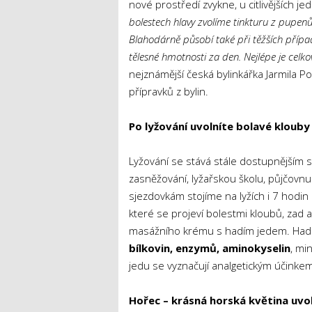
nové prostředí zvykne, u citlivějších j
bolestech hlavy zvolíme tinkturu z pupenů
Blahodárně působí také při těžších přípa
tělesné hmotnosti za den. Nejlépe je celko
nejznámější česká bylinkářka Jarmila 
přípravků z bylin.
Po lyžování uvolníte bolavé klouby
Lyžování se stává stále dostupnějším s
zasněžování, lyžařskou školu, půjčovnu
sjezdovkám stojíme na lyžích i 7 hodin
které se projeví bolestmi kloubů, zad 
masážního krému s hadím jedem. Hadí
bílkovin
,
enzymů, aminokyselin
, mi
jedu se vyznačují analgetickým účinke
Hořec – krásná horská květina uvol