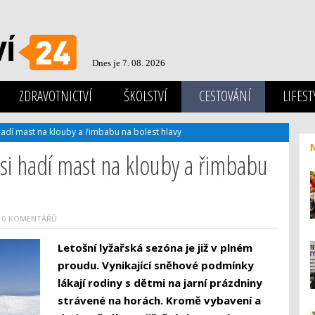
Dnes je 7. 08. 2026
ZDRAVOTNICTVÍ
ŠKOLSTVÍ
CESTOVÁNÍ
LIFEST
 hadí mast na klouby a řimbabu na bolest hlavy
 si hadí mast na klouby a řimbabu
0 KOMENTÁŘŮ
Letošní lyžařská sezóna je již v plném
proudu. Vynikající sněhové podmínky
lákají rodiny s dětmi na jarní prázdniny
strávené na horách. Kromě vybavení a