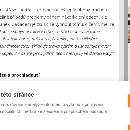
ni střevní potíže, které mohou být způsobeny změnou
ětšině případů problémy během několika dní odezní, ale
vánek. Základem je zkusit se vyhnout tomu, o čem víme, že
kud se nadýmání, křeče a bolesti břicha objeví, zvolíme
á obsahuje hořec, puškvorec, čekanku, mátu a lékořici.
 činnost střev, zklidňuje trávicí systém a usnadňuje trávení.
apek 3 x denně před jídlem nebo mezi jídly ve sklenici vody,“
nětu a prochladnutí
 jsme náchylní k prochladnutí. Ještě větší riziko
této stránce
si musejí pokaždé sednout do sněhu a zapnout vázání.
tní termoprádlo a snažit se vyhýbat prochladnutí. Účinnou
omažďování a analýze informací o výkonu a používání
teré obsahují velké množství organických kyselin a
e sociálních médií a ke zlepšení a přizpůsobení obsahu a
lékárničky je vhodné přibalit brusinky ve formě bylinné
ě. Přírodní pomoc nabízí také lichořeřišnice, která působí