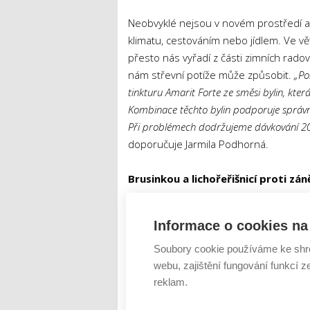
Neobvyklé nejsou v novém prostředí a
klimatu, cestováním nebo jídlem. Ve v
přesto nás vyřadí z části zimních rado
nám střevní potíže může způsobit.
„Po
tinkturu Amarit Forte ze směsi bylin, kter
Kombinace těchto bylin podporuje správnou
Při problémech dodržujeme dávkování 20 k
doporučuje Jarmila Podhorná.
Brusinkou a lichořeřišnicí proti zá
Při lyžování se často zpotíme a následně
Informace o cookies na 
nastydnutí je u snowboardistů, kteří 
Myslet bychom měli především na kvali
Soubory cookie používáme ke shr
prevencí je také konzumace brusinek, k
webu, zajištění fungování funkcí z
omezují tak rozmnožování bakterií. Do 
reklam.
tinktury, kterou lze užívat i preventivn