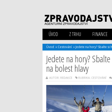
ÚVOD
Z TRHU
FINANCE
Úvod
»
Cestování
»
Jedete na hory? Sbalte si
Jedete na hory? Sbalte
na bolest hlavy
AUTOR: REDAKCE
RUBRIKA:
CESTOVÁNÍ