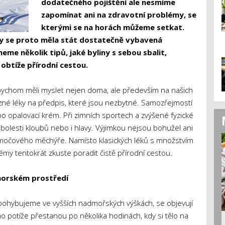
dodatečného pojištění ale nesmíme
zapomínat ani na zdravotní problémy, se
kterými se na horách můžeme setkat.
by se proto měla stát dostatečně vybavená
eme několik tipů, jaké byliny s sebou sbalit,
 obtíže přírodní cestou.
u bychom měli myslet nejen doma, ale především na našich
ůzné léky na předpis, které jsou nezbytné. Samozřejmostí
nebo opalovací krém. Při zimních sportech a zvýšené fyzické
, bolesti kloubů nebo i hlavy. Výjimkou nejsou bohužel ani
 močového měchýře. Namísto klasických léků s množstvím
émy tentokrát zkuste poradit čistě přírodní cestou.
horském prostředí
pohybujeme ve vyšších nadmořských výškách, se objevují
ho potíže přestanou po několika hodinách, kdy si tělo na