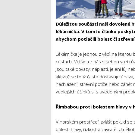
Důležitou součástí naší dovolené 
lékárnička. V tomto článku poskytn
abychom potlačili bolest či střevní
Lékárnička je jednou z věcí, na ktero
cestách. Většina z nás s sebou vozí r
jsou také obvazy, náplasti, jelení lůj 
aktivitě se totiž často dostavuje únava
nachlazení, střevní potíže nebo zánět
vedlejších účinků si s uvedenými probl
Řimbabou proti bolestem hlavy v 
V horském prostředí, zvlášť pokud se 
bolesti hlavy, úzkost a závratě. U něko