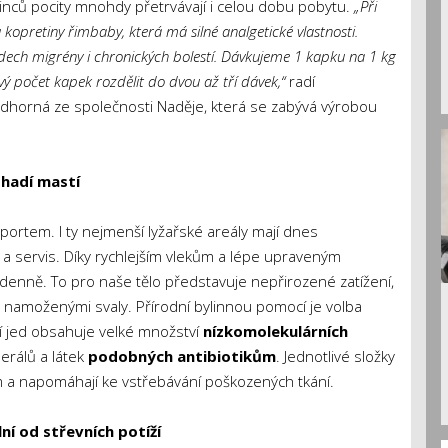
edinců pocity mnohdy přetrvávají i celou dobu pobytu.
„Při
 kopretiny řimbaby, která má silné analgetické vlastnosti.
dech migrény i chronických bolestí. Dávkujeme 1 kapku na 1 kg
vý počet kapek rozdělit do dvou až tří dávek,“
radí
Podhorná ze společnosti Naděje, která se zabývá výrobou
 hadí mastí
portem. I ty nejmenší lyžařské areály mají dnes
 a servis. Díky rychlejším vlekům a lépe upraveným
 denně. To pro naše tělo představuje nepřirozené zatížení,
a namoženými svaly. Přírodní bylinnou pomocí je volba
 jed obsahuje velké množství
nízkomolekulárních
nerálů a látek
podobných antibiotikům
. Jednotlivé složky
m a napomáhají ke vstřebávání poškozených tkání.
ní od střevních potíží