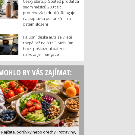
Český startup Goated prodal za
sedm měsíců 200 tisíc
proteinových drinků. Reaguje
na poptávku po funkčním a
čistém složení
Palubní deska auta se v létě
rozpálí až na 80 °C. Mobilům
hrozí poškození baterie,
riziková je i navigace
MOHLO BY VÁS ZAJÍMAT:
Rajčata, borůvky nebo ořechy. Potraviny,