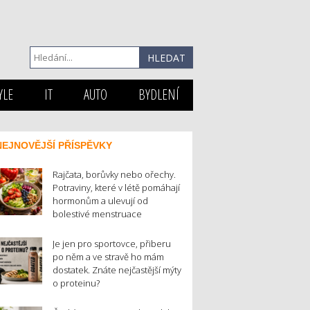
YLE
IT
AUTO
BYDLENÍ
NEJNOVĚJŠÍ PŘÍSPĚVKY
Rajčata, borůvky nebo ořechy.
Potraviny, které v létě pomáhají
hormonům a ulevují od
bolestivé menstruace
Je jen pro sportovce, přiberu
po něm a ve stravě ho mám
dostatek. Znáte nejčastější mýty
o proteinu?