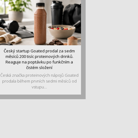
Český startup Goated prodal za sedm
měsíců 200 tisíc proteinových drinků.
Reaguje na poptávku po funkčním a
čistém složení
Česká značka proteinových nápojů Goated
prodala během prvních sedmi měsíců od
vstupu...