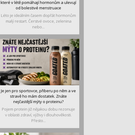
které v létě pomáhají hormonům a ulevují
od bolestivé menstruace
Léto je ideálním časem dopřát hormonům
malý restart. Čerstvé ovoce, zelenina
nebo...
Je jen pro sportovce, přiberu po něm a ve
stravě ho mám dostatek. Znáte
nejčastější mýty o proteinu?
Pojem protein již nějakou dobu rezonuje
v oblasti zdraví, výživy i dlouhověkosti.
Přesto...