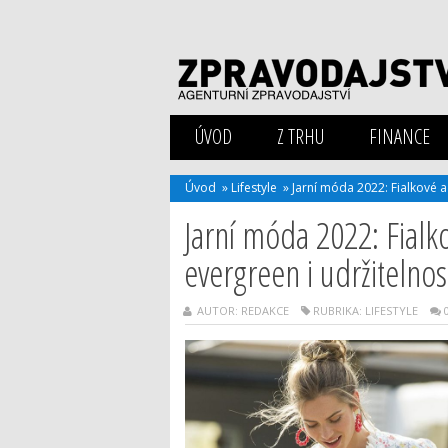
ÚVOD
Z TRHU
FINANCE
Úvod
»
Lifestyle
»
Jarní móda 2022: Fialkové a
Jarní móda 2022: Fialk
evergreen i udržitelnos
AUTOR: REDAKCE
RUBRIKA:
LIFESTYLE