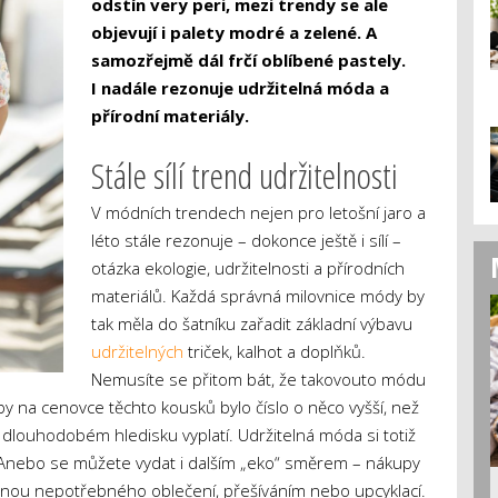
odstín very peri, mezi trendy se ale
objevují i palety modré a zelené. A
samozřejmě dál frčí oblíbené pastely.
I nadále rezonuje udržitelná móda a
přírodní materiály.
Stále sílí trend udržitelnosti
V módních trendech nejen pro letošní jaro a
léto stále rezonuje – dokonce ještě i sílí –
otázka ekologie, udržitelnosti a přírodních
materiálů. Každá správná milovnice módy by
tak měla do šatníku zařadit základní výbavu
udržitelných
triček, kalhot a doplňků.
Nemusíte se přitom bát, že takovouto módu
by na cenovce těchto kousků bylo číslo o něco vyšší, než
 v dlouhodobém hledisku vyplatí. Udržitelná móda si totiž
ů. Anebo se můžete vydat i dalším „eko“ směrem – nákupy
nou nepotřebného oblečení, přešíváním nebo upcyklací.