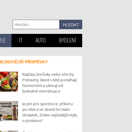
YLE
IT
AUTO
BYDLENÍ
NEJNOVĚJŠÍ PŘÍSPĚVKY
Rajčata, borůvky nebo ořechy.
Potraviny, které v létě pomáhají
hormonům a ulevují od
bolestivé menstruace
Je jen pro sportovce, přiberu
po něm a ve stravě ho mám
dostatek. Znáte nejčastější mýty
o proteinu?