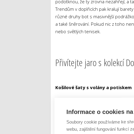
podotknou, že ty zrovna nezahřejí, a tak
Trendům v doplňcích pak kralují barety
různé druhy bot s masivnější podrážko
a také šněrování. Pokud nic z toho nen
nebo světlých tenisek.
Přivítejte jaro s kolekcí Do
Košilové šaty s volány a potiskem
Košilové šaty s originálním potiskem js
pro každou postavu, pro zdůraznění p
Informace o cookies na 
uprostřed knoflíková léga, vpředu volá
Soubory cookie používáme ke shr
části, vzadu nařasení pod vsadkou, za
webu, zajištění fungování funkcí z
shopu blancheporte.cz
, odkaz
zde
.