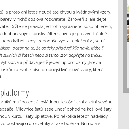
tů, a proto ani letos neuděláte chybu s květinovými vzory.
arev, v nichž doslova rozkvetete. Zároveň si ale dejte
ácáte. Držte se pravidla jednoho výrazného kusu oblečení,
jednobarevnými kousky. Alternativou je pak zvolit úplně
 nebo kalhot, tedy jednoduše vybrat oblečení v „setu“.
skem, pozor na to, že opticky přidávají kila navíc. Máte-li
h sukních či šatech nebo si tento vzor dopřejte na tričku,
 Vytisková a přidává ještě jeden tip pro dámy „krev a
tiskům a zvolit spíše drobnější květinové vzory, které
í.
 platformy
rníků mají potenciál ovládnout letošní jarní a letní sezónu,
apsáče. Milovnice šatů zase unosí pohodlné košilové šaty
nou v kurzu i šaty úpletové. Po několika letech nadvlády
zu dostávají crop svetříky a také bolérka. Nutno ale