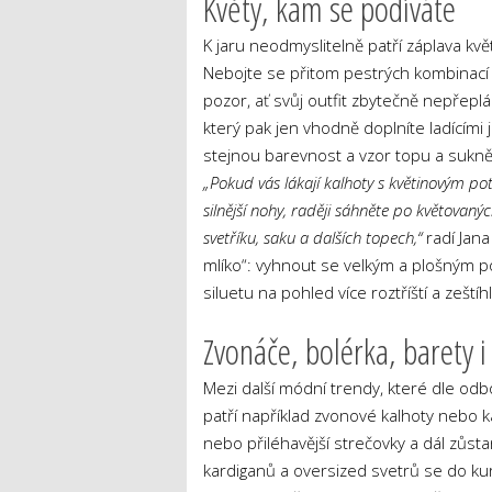
Květy, kam se podíváte
K jaru neodmyslitelně patří záplava kvě
Nebojte se přitom pestrých kombinací b
pozor, ať svůj outfit zbytečně nepřepl
který pak jen vhodně doplníte ladícími 
stejnou barevnost a vzor topu a sukně
„Pokud vás lákají kalhoty s květinovým poti
silnější nohy, raději sáhněte po květovanýc
svetříku, saku a dalších topech,“
radí Jana
mlíko“: vyhnout se velkým a plošným po
siluetu na pohled více roztříští a zeštíhl
Zvonáče, bolérka, barety i
Mezi další módní trendy, které dle odbo
patří například zvonové kalhoty nebo k
nebo přiléhavější strečovky a dál zůsta
kardiganů a oversized svetrů se do kur