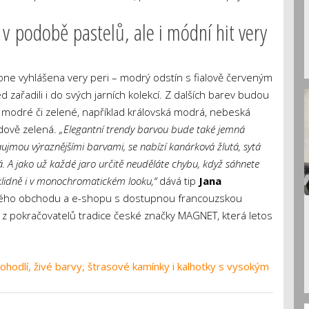
a v podobě pastelů, ale i módní hit very
one vyhlášena very peri – modrý odstín s fialově červeným
zařadili i do svých jarních kolekcí. Z dalších barev budou
ny modré či zelené, například královská modrá, nebeská
dově zelená.
„Elegantní trendy barvou bude také jemná
zaujmou
výraznějšími barvami, se nabízí kanárková žlutá, sytá
á. A jako už každé jaro určitě neuděláte chybu, když sáhnete
klidně i v monochromatickém looku,“
dává tip
Jana
vého obchodu a e-shopu s dostupnou francouzskou
ím z pokračovatelů tradice české značky MAGNET, která letos
hodlí, živé barvy, štrasové kamínky i kalhotky s vysokým