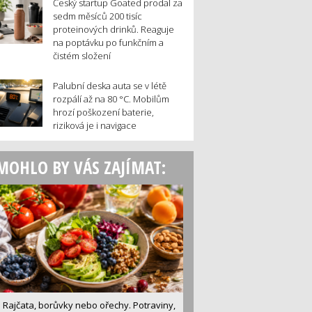
Český startup Goated prodal za
sedm měsíců 200 tisíc
proteinových drinků. Reaguje
na poptávku po funkčním a
čistém složení
Palubní deska auta se v létě
rozpálí až na 80 °C. Mobilům
hrozí poškození baterie,
riziková je i navigace
MOHLO BY VÁS ZAJÍMAT:
Rajčata, borůvky nebo ořechy. Potraviny,