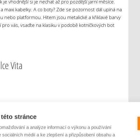
 je vhodnější si je nechat až pro pozdější jarní měsíce.
 a maxi kabelky. A co boty? Zde se pozornost dál upíná na
u nebo platformou. Hitem jsou metalické a křiklavé barvy
í pro vás, vsaďte na klasiku v podobě kotníčkových bot
lce Vita
ou plné barev! Rovný střih ve stylu dlouhé košile je vhodný
asu zkombinujte s páskem. Košilový límeček, vpředu
této stránce
nová vsadka, 3/4 rukávy s nařasením v horní a spodní
omažďování a analýze informací o výkonu a používání
kulacený spodní lem. Objednávejte v
katalogu či na e-
e sociálních médií a ke zlepšení a přizpůsobení obsahu a