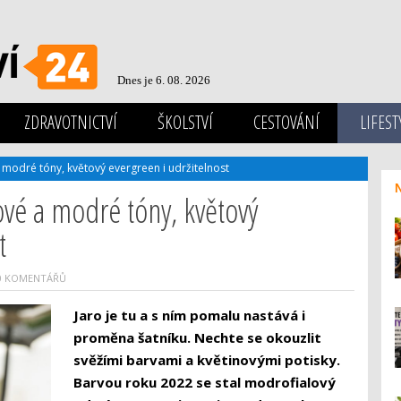
Dnes je 6. 08. 2026
ZDRAVOTNICTVÍ
ŠKOLSTVÍ
CESTOVÁNÍ
LIFEST
 modré tóny, květový evergreen i udržitelnost
ové a modré tóny, květový
t
0 KOMENTÁŘŮ
Jaro je tu a s ním pomalu nastává i
proměna šatníku. Nechte se okouzlit
svěžími barvami a květinovými potisky.
Barvou roku 2022 se stal modrofialový