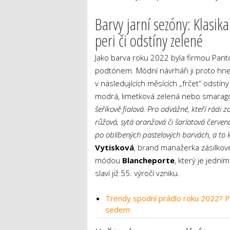
Barvy jarní sezóny: Klasik
peri či odstíny zelené
Jako barva roku 2022 byla firmou Pant
podtónem. Módní návrháři ji proto hned 
v následujících měsících „frčet“ odstí
modrá, limetková zelená nebo smarag
šeříkově fialová. Pro odvážné, kteří rádi 
růžová, sytá oranžová či šarlatová červen
po oblíbených pastelových barvách, a to 
Vytisková
, brand manažerka zásilko
módou
Blancheporte
, který je jedn
slaví již 55. výročí vzniku.
Trendy spodní prádlo roku 2022? Po
sedem