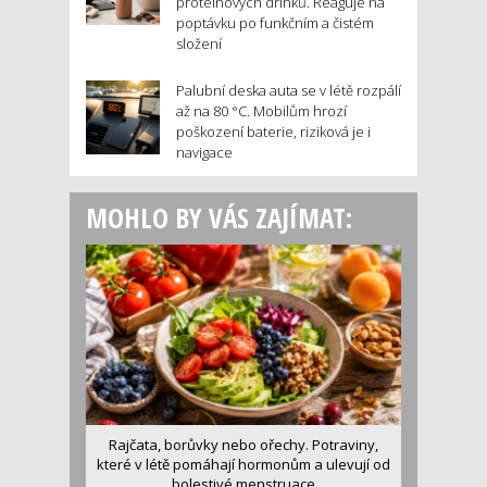
proteinových drinků. Reaguje na
poptávku po funkčním a čistém
složení
Palubní deska auta se v létě rozpálí
až na 80 °C. Mobilům hrozí
poškození baterie, riziková je i
navigace
MOHLO BY VÁS ZAJÍMAT:
Rajčata, borůvky nebo ořechy. Potraviny,
které v létě pomáhají hormonům a ulevují od
bolestivé menstruace