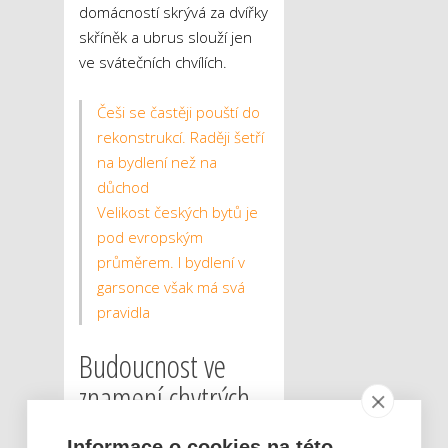
domácností skrývá za dvířky
skříněk a ubrus slouží jen
ve svátečních chvílích.
Češi se častěji pouští do
rekonstrukcí. Raději šetří
na bydlení než na
důchod
Velikost českých bytů je
pod evropským
průměrem. I bydlení v
garsonce však má svá
pravidla
Budoucnost ve
znamení chytrých
technologií
Informace o cookies na této