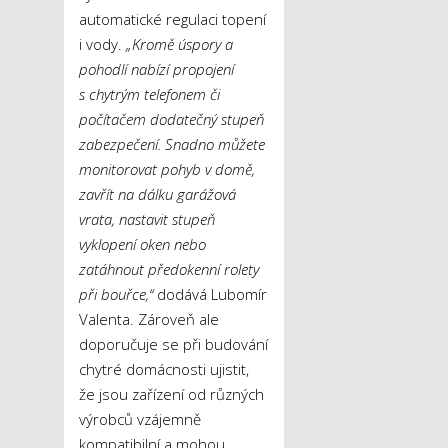
automatické regulaci topení
i vody.
„Kromě úspory a
pohodlí nabízí propojení
s chytrým telefonem či
počítačem dodatečný stupeň
zabezpečení. Snadno můžete
monitorovat pohyb v domě,
zavřít na dálku garážová
vrata, nastavit stupeň
vyklopení oken nebo
zatáhnout předokenní rolety
při bouřce,“
dodává Lubomír
Valenta. Zároveň ale
doporučuje se při budování
chytré domácnosti ujistit,
že jsou zařízení od různých
výrobců vzájemně
kompatibilní a mohou