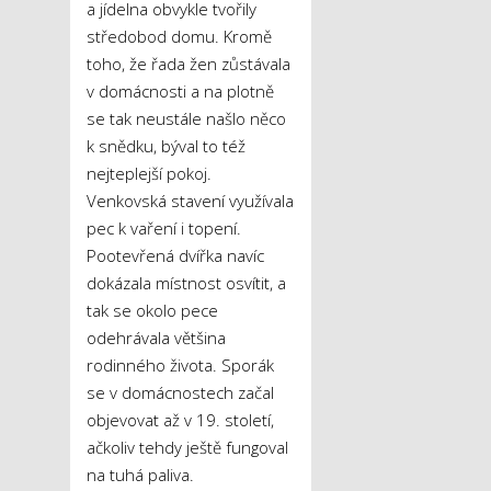
a jídelna obvykle tvořily
středobod domu. Kromě
toho, že řada žen zůstávala
v domácnosti a na plotně
se tak neustále našlo něco
k snědku, býval to též
nejteplejší pokoj.
Venkovská stavení využívala
pec k vaření i topení.
Pootevřená dvířka navíc
dokázala místnost osvítit, a
tak se okolo pece
odehrávala většina
rodinného života. Sporák
se v domácnostech začal
objevovat až v 19. století,
ačkoliv tehdy ještě fungoval
na tuhá paliva.