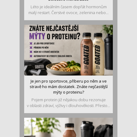
Léto je ideálním časem dopřát hormonům
malý restart. Čerstvé ovoce, zelenina nebo...
Je jen pro sportovce, přiberu po něm a ve
stravě ho mám dostatek. Znáte nejčastější
mýty o proteinu?
Pojem protein již nějakou dobu rezonuje
v oblasti zdraví, výživy i dlouhověkosti. Přesto...