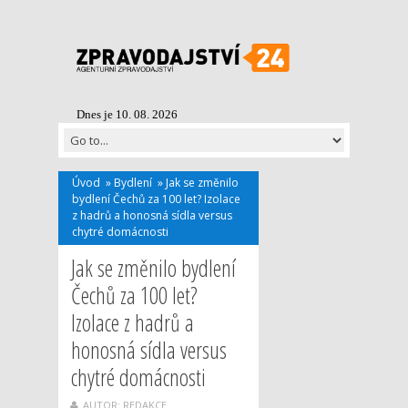
Dnes je 10. 08. 2026
Úvod
»
Bydlení
»
Jak se změnilo
bydlení Čechů za 100 let? Izolace
z hadrů a honosná sídla versus
chytré domácnosti
Jak se změnilo bydlení
Čechů za 100 let?
Izolace z hadrů a
honosná sídla versus
chytré domácnosti
AUTOR: REDAKCE