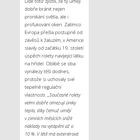
Lidé totiž zjistili, že ty umějí
dobře bránit nejen
pronikání světla, ale i
profukování oken. Zatímco
Evropa přešla postupně od
závěsů k žaluziím, v Americe
slavily od začátku 19. století
úspěch rolety navíjející látku
na hřídel. Oblibě se oba
vynálezy těší dodnes,
protože si uchovaly své
tepelně regulační
vlastnosti.
„Současné rolety
velmi dobře omezují úniky
tepla, díky čemuž um
ěj
í
v
zimních měsících snížit
náklady na vytápění až o
10
%. V
létě má exteriérová