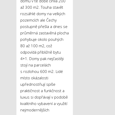
domu v té době činila 200
až 300 m
2
. Touha stavět
rozsáhlé domy na velkých
pozemcích ale Čechy
postupně přešla a dnes se
průměrná zastavěná plocha
pohybuje okolo pouhých
80 až 100 m
2
, což
odpovídá přibližně bytu
4+1. Domy pak nejčastěji
stojí na parcelách
s rozlohou 600 m
2
. Lidé
místo okázalosti
upřednostňují spíše
praktičnost a funkčnost a
luxus si dopřávají v podobě
kvalitního vybavení a využití
nejmodernějších