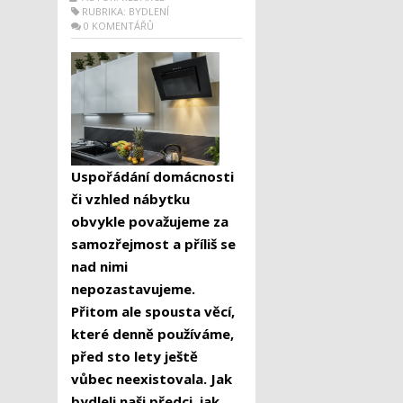
RUBRIKA:
BYDLENÍ
0 KOMENTÁŘŮ
Uspořádání domácnosti
či vzhled nábytku
obvykle považujeme za
samozřejmost a příliš se
nad nimi
nepozastavujeme.
Přitom ale spousta věcí,
které denně používáme,
před sto lety ještě
vůbec neexistovala. Jak
bydleli naši předci, jak