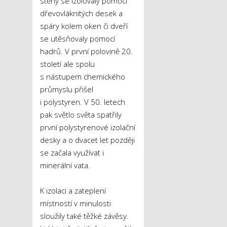
stěny se izolovaly pomocí
dřevovláknitých desek a
spáry kolem oken či dveří
se utěsňovaly pomocí
hadrů. V první polovině 20.
století ale spolu
s nástupem chemického
průmyslu přišel
i polystyren. V 50. letech
pak světlo světa spatřily
první polystyrenové izolační
desky a o dvacet let později
se začala využívat i
minerální vata.
K izolaci a zateplení
místností v minulosti
sloužily také těžké závěsy.