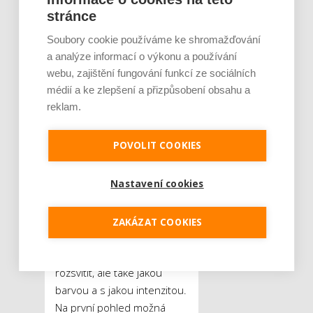
V posledních letech
stránce
v Česku prudce stoupá
Soubory cookie používáme ke shromažďování
počet takzvaných chytrých
a analýze informací o výkonu a používání
domácností. Automatizace
webu, zajištění fungování funkcí ze sociálních
některých úkonů totiž
médií a ke zlepšení a přizpůsobení obsahu a
zvyšuje komfort a bezpečí
reklam.
obyvatel a umí i citelně
snižovat náklady. Zatímco
POVOLIT COOKIES
naši předci byli do zavedení
elektřiny odkázáni na světla
Nastavení cookies
svíček a petrolejových lamp,
dnes lze přednastavit
svícení už cestou z práce.
ZAKÁZAT COOKIES
Můžete zvolit nejen čas, kdy
se má v domě či bytě
rozsvítit, ale také jakou
barvou a s jakou intenzitou.
Na první pohled možná