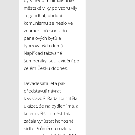
byty nebo minimalistické
městské vilky po vzoru vily
Tugendhat, období
komunismu se neslo ve
znamení přesunu do
panelových bytů a
typizovaných domů.
Například takzvané
šumperáky jsou k vidění po
celém Česku dodnes.
Devadesátá léta pak
představují návrat
k výstavbě. Řada lidí chtěla
ukázat, že na bydlení má, a
kolem větších měst tak
začala vyrůstat honosná
sídla. Průměrná rozloha