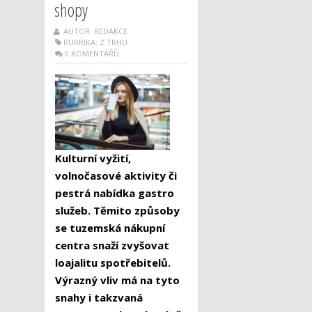
shopy
AUTOR: REDAKCE
RUBRIKA:
Z TRHU
0 KOMENTÁŘŮ
Kulturní vyžití,
volnočasové aktivity či
pestrá nabídka gastro
služeb. Těmito způsoby
se tuzemská nákupní
centra snaží zvyšovat
loajalitu spotřebitelů.
Výrazný vliv má na tyto
snahy i takzvaná