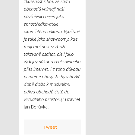
zkušenost s tím, že řadu
obchodů vnímají naši
návštěvníci nejen jako
zprostředkovatele
okamžitého nákupu. Využívají
je také jako showroomy, kde
mají možnost si zboží
takzvaně osahat, ale i jako
výdejny nákupu realizovaného
přes internet. I z toho důvodu
nemáme obavy, že by v brzké
době došlo k masivnímu
odlivu obchodů čistě do
virtuálního prostoru,“
uzavřel
Jan Borůvka.
Tweet