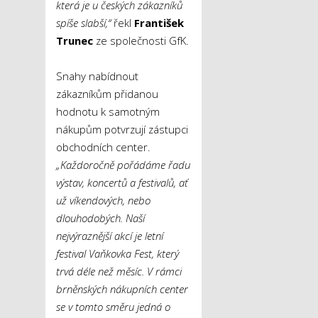
která je u českých zákazníků
spíše slabší,“
řekl
František
Trunec
ze společnosti GfK.
Snahy nabídnout
zákazníkům přidanou
hodnotu k samotným
nákupům potvrzují zástupci
obchodních center.
„Každoročně pořádáme řadu
výstav, koncertů a festivalů, ať
už víkendových, nebo
dlouhodobých. Naší
nejvýraznější akcí je letní
festival Vaňkovka Fest, který
trvá déle než měsíc. V rámci
brněnských nákupních center
se v tomto směru jedná o