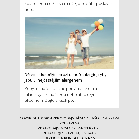
zda se jedná o ženy či muže, o sociální postavení
neb...
Dětem i dospělým hrozí u moře alergie, ryby
jsou 5. nejčastějším alergenem
Pobyt u moře tradičně pomáhá dětem a
mladistvým s lupénkou nebo atopickým
ekzémem. Dejte si však po...
COPYRIGHT © 2014
ZPRAVODAJSTVÍ24.CZ
| VŠECHNA PRÁVA
VYHRAZENA
ZPRAVODAJSTVI24.CZ - ISSN 2336-3320,
REDAKCE@ZPRAVODAJSTVI24.CZ
INZERCE
&
KONTAKTY
&
RSS