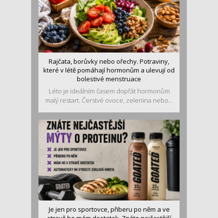
Rajčata, borůvky nebo ořechy. Potraviny,
které v létě pomáhají hormonům a ulevují od
bolestivé menstruace
Léto je ideálním časem dopřát hormonům
malý restart. Čerstvé ovoce, zelenina nebo...
Je jen pro sportovce, přiberu po něm a ve