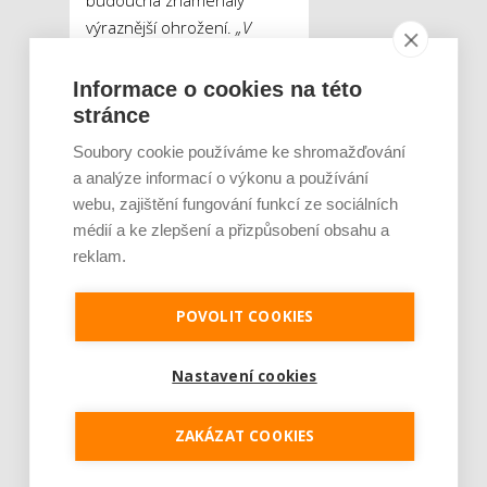
budoucna znamenaly
výraznější ohrožení.
„V
minulosti pochopitelně
docházelo k mylným
Informace o cookies na této
předpovědím, že e-shopy
stránce
převezmou majoritní část
Soubory cookie používáme ke shromažďování
trhu, což by mohlo pro řadu
a analýze informací o výkonu a používání
center znamenat existenční
webu, zajištění fungování funkcí ze sociálních
nepříjemnosti. Podle analýz v
médií a ke zlepšení a přizpůsobení obsahu a
USA i dle našich vlastních dat
reklam.
to ale vypadá spíše na tržní
korekci. Stejně tak jako
POVOLIT COOKIES
kamenné obchody ke svému
fungování čím dál více
Nastavení cookies
potřebují e-shopy,
i obchodníci přes internet pro
svůj růst potřebují fyzickou
ZAKÁZAT COOKIES
přítomnost prodejny.