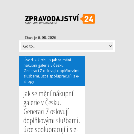
Dnes je 6. 08. 2026
Úvod
»
Z trhu
»
Jak se mění
nákupní galerie v Česku.
Generaci Z oslovují doplňkovými
službami, úzce spolupracují i s e-
shopy
Jak se mění nákupní
galerie v Česku.
Generaci Z oslovují
doplňkovými službami,
úzce spolupracují i s e-