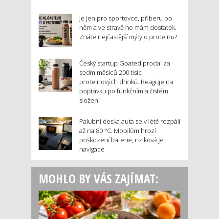
Je jen pro sportovce, přiberu po
něm a ve stravě ho mám dostatek.
Znáte nejčastější mýty o proteinu?
Český startup Goated prodal za
sedm měsíců 200 tisíc
proteinových drinků. Reaguje na
poptávku po funkčním a čistém
složení
Palubní deska auta se v létě rozpálí
až na 80 °C. Mobilům hrozí
poškození baterie, riziková je i
navigace
MOHLO BY VÁS ZAJÍMAT: