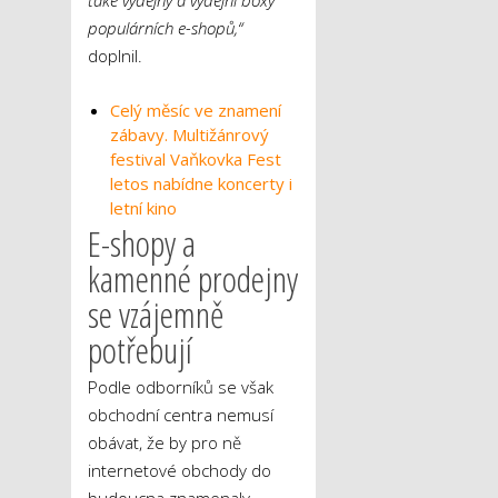
také výdejny a výdejní boxy
populárních e-shopů,“
doplnil.
Celý měsíc ve znamení
zábavy. Multižánrový
festival Vaňkovka Fest
letos nabídne koncerty i
letní kino
E-shopy a
kamenné prodejny
se vzájemně
potřebují
Podle odborníků se však
obchodní centra nemusí
obávat, že by pro ně
internetové obchody do