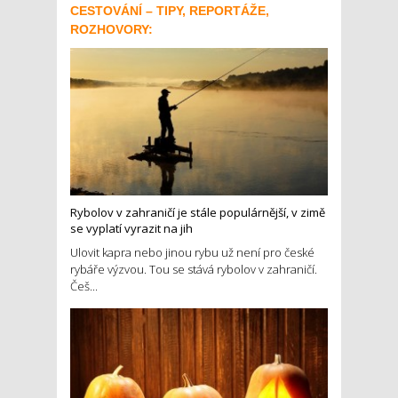
CESTOVÁNÍ – TIPY, REPORTÁŽE,
ROZHOVORY:
Rybolov v zahraničí je stále populárnější, v zimě
se vyplatí vyrazit na jih
Ulovit kapra nebo jinou rybu už není pro české
rybáře výzvou. Tou se stává rybolov v zahraničí.
Češ...