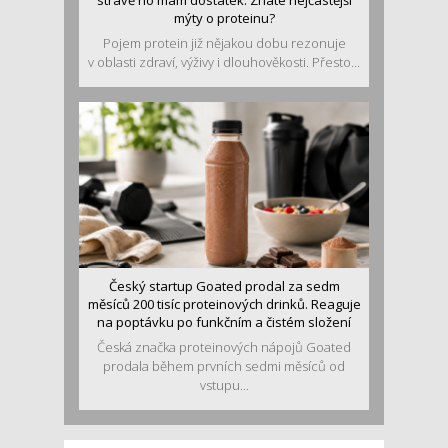
stravě ho mám dostatek. Znáte nejčastější
mýty o proteinu?
Pojem protein již nějakou dobu rezonuje
v oblasti zdraví, výživy i dlouhověkosti. Přesto...
Český startup Goated prodal za sedm
měsíců 200 tisíc proteinových drinků. Reaguje
na poptávku po funkčním a čistém složení
Česká značka proteinových nápojů Goated
prodala během prvních sedmi měsíců od
vstupu...