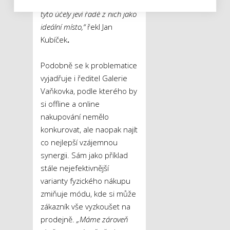
Nákupní centra se pak pro
tyto účely jeví řadě z nich jako
ideální místo,“
řekl Jan
Kubíček
.
Podobně se k problematice
vyjadřuje i ředitel Galerie
Vaňkovka, podle kterého by
si offline a online
nakupování nemělo
konkurovat, ale naopak najít
co nejlepší vzájemnou
synergii. Sám jako příklad
stále nejefektivnější
varianty fyzického nákupu
zmiňuje módu, kde si může
zákazník vše vyzkoušet na
prodejně.
„Máme zároveň