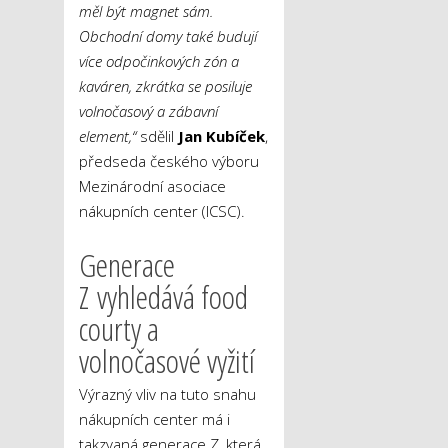
měl být magnet sám.
Obchodní domy také budují
více odpočinkových zón a
kaváren, zkrátka se posiluje
volnočasový a zábavní
element,“
sdělil
Jan Kubíček
,
předseda českého výboru
Mezinárodní asociace
nákupních center (ICSC).
Generace
Z vyhledává food
courty a
volnočasové vyžití
Výrazný vliv na tuto snahu
nákupních center má i
takzvaná generace Z, která