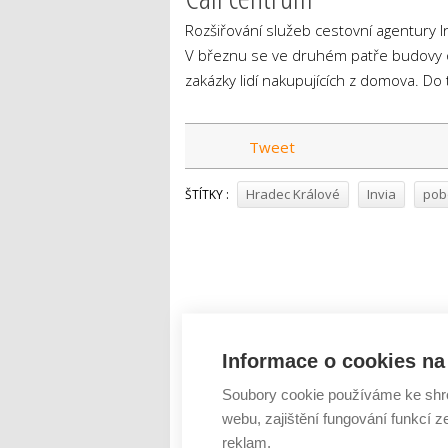
Rozšiřování služeb cestovní agentury In
V březnu se ve druhém patře budovy ot
zakázky lidí nakupujících z domova. Do
Tweet
Hradec Králové
Invia
pob
ŠTÍTKY :
Informace o cookies na 
Soubory cookie používáme ke shr
webu, zajištění fungování funkcí z
reklam.