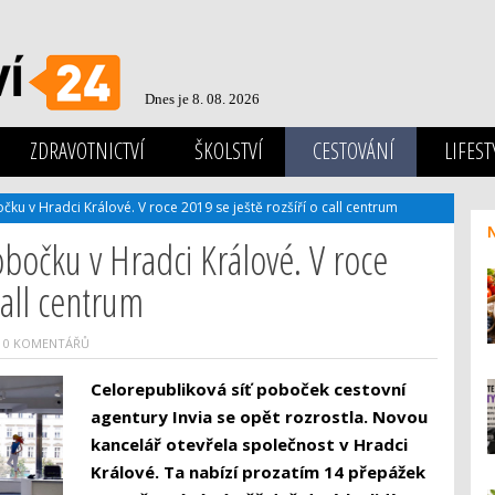
Dnes je 8. 08. 2026
ZDRAVOTNICTVÍ
ŠKOLSTVÍ
CESTOVÁNÍ
LIFEST
ku v Hradci Králové. V roce 2019 se ještě rozšíří o call centrum
obočku v Hradci Králové. V roce
call centrum
0 KOMENTÁŘŮ
Celorepubliková síť poboček cestovní
agentury Invia se opět rozrostla. Novou
kancelář otevřela společnost v Hradci
Králové. Ta nabízí prozatím 14 přepážek