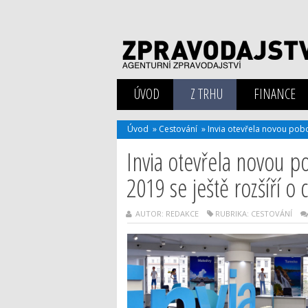
ÚVOD
Z TRHU
FINANCE
Úvod
»
Cestování
»
Invia otevřela novou poboč
Invia otevřela novou p
2019 se ještě rozšíří o 
AUTOR: REDAKCE
RUBRIKA:
CESTOVÁNÍ