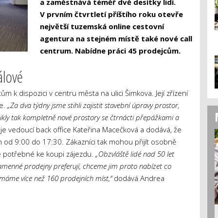
a zaměstnává téměř dvě desítky lidí.
V prvním čtvrtletí příštího roku otevře
největší tuzemská online cestovní
agentura na stejném místě také nové call
centrum. Nabídne práci 45 prodejcům.
álové
m k dispozici v centru města na ulici Šimkova. Její zřízení
se.
„Za dva týdny jsme stihli zajistit stavební úpravy prostor,
nikly tak kompletně nové prostory se čtrnácti přepážkami a
 vedoucí back office Kateřina Macečková a dodává, že
en od 9:00 do 17:30. Zákazníci tak mohou přijít osobně
še potřebné ke koupi zájezdu.
„
Obzvláště lidé nad 50 let
amenné prodejny preferují, chceme jim proto nabízet co
k máme více než 160 prodejních míst,“
dodává Andrea