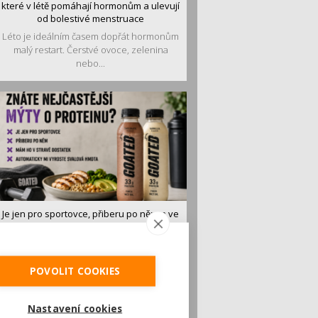
které v létě pomáhají hormonům a ulevují
od bolestivé menstruace
Léto je ideálním časem dopřát hormonům
malý restart. Čerstvé ovoce, zelenina
nebo...
Je jen pro sportovce, přiberu po něm a ve
stravě ho mám dostatek. Znáte
nejčastější mýty o proteinu?
Pojem protein již nějakou dobu rezonuje
v oblasti zdraví, výživy i dlouhověkosti.
POVOLIT COOKIES
Přesto...
Nastavení cookies