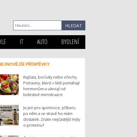
YLE
IT
AUTO
BYDLENÍ
NEJNOVĚJŠÍ PŘÍSPĚVKY
Rajčata, borůvky nebo ořechy.
Potraviny, které v létě pomáhají
hormonům a ulevují od
bolestivé menstruace
Je jen pro sportovce, přiberu
po něm a ve stravě ho mám
dostatek. Znáte nejčastější mýty
o proteinu?