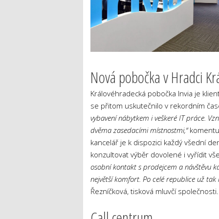
Nová pobočka v Hradci Kr
Královéhradecká pobočka Invia je klientů
se přitom uskutečnilo v rekordním ča
vybavení nábytkem i veškeré IT práce. Vz
dvěma zasedacími místnostmi,“
komentuje
kancelář je k dispozici každý všední d
konzultovat výběr dovolené i vyřídit v
osobní kontakt s prodejcem a návštěvu k
největší komfort. Po celé republice už ta
Řezníčková, tisková mluvčí společnosti.
Call centrum