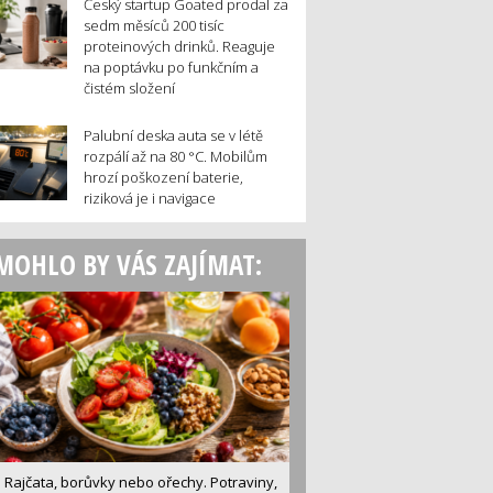
Český startup Goated prodal za
sedm měsíců 200 tisíc
proteinových drinků. Reaguje
na poptávku po funkčním a
čistém složení
Palubní deska auta se v létě
rozpálí až na 80 °C. Mobilům
hrozí poškození baterie,
riziková je i navigace
MOHLO BY VÁS ZAJÍMAT:
Rajčata, borůvky nebo ořechy. Potraviny,