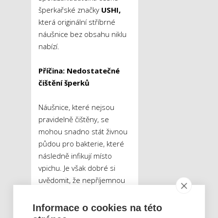
šperkařské značky
USHI,
která originální stříbrné
náušnice bez obsahu niklu
nabízí.
Příčina: Nedostatečné
čištění šperků
Náušnice, které nejsou
pravidelně čištěny, se
mohou snadno stát živnou
půdou pro bakterie, které
následně infikují místo
vpichu. Je však dobré si
uvědomit, že nepříjemnou
infekci si můžete zanést
také do již zhojené dírky,
Informace o cookies na této
nejen do čerstvě