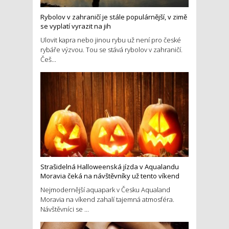
Rybolov v zahraničí je stále populárnější, v zimě
se vyplatí vyrazit na jih
Ulovit kapra nebo jinou rybu už není pro české
rybáře výzvou. Tou se stává rybolov v zahraničí.
Češ...
Strašidelná Halloweenská jízda v Aqualandu
Moravia čeká na návštěvníky už tento víkend
Nejmodernější aquapark v Česku Aqualand
Moravia na víkend zahalí tajemná atmosféra.
Návštěvníci se ...