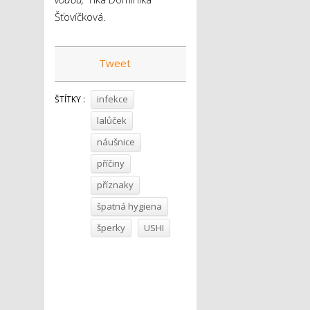
Šťovíčková.
Tweet
infekce
ŠTÍTKY :
lalůček
náušnice
příčiny
příznaky
špatná hygiena
šperky
USHI