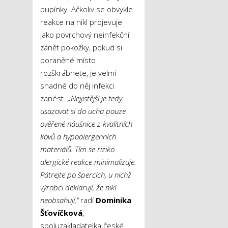
pupínky. Ačkoliv se obvykle
reakce na nikl projevuje
jako povrchový neinfekční
zánět pokožky, pokud si
poraněné místo
rozškrábnete, je velmi
snadné do něj infekci
zanést.
„Nejjistější je tedy
usazovat si do ucha pouze
ověřené náušnice z kvalitních
kovů a hypoalergenních
materiálů. Tím se riziko
alergické reakce minimalizuje.
Pátrejte po špercích, u nichž
výrobci deklarují, že nikl
neobsahují,“
radí
Dominika
Šťovíčková
,
spoluzakladatelka české