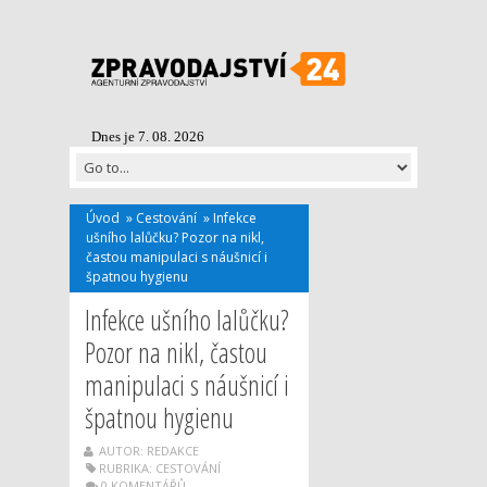
Dnes je 7. 08. 2026
Úvod
»
Cestování
»
Infekce
ušního lalůčku? Pozor na nikl,
častou manipulaci s náušnicí i
špatnou hygienu
Infekce ušního lalůčku?
Pozor na nikl, častou
manipulaci s náušnicí i
špatnou hygienu
AUTOR: REDAKCE
RUBRIKA:
CESTOVÁNÍ
0 KOMENTÁŘŮ