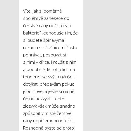
Víte, jak si poměrně
spolehlivě zanesete do
čerstvé rány nečistoty a
bakterie? Jednoduše tím, že
si budete špinavýma
rukama s náušnicemi často
pohrávat, posouvat si
s nimi v dírce, kroužit s nimi
a podobně. Mnoho lidí má
tendenci se svých náušnic
dotýkat, především pokud
jsou nové, a ještě si na ně
úplně nezvykli. Tento
zlozvyk však může snadno
způsobit v místě čerstvé
rány nepříjemnou infekci.
Rozhodně byste se proto