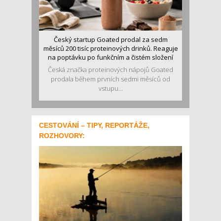
Český startup Goated prodal za sedm
měsíců 200 tisíc proteinových drinků. Reaguje
na poptávku po funkčním a čistém složení
Česká značka proteinových nápojů Goated
prodala během prvních sedmi měsíců od
vstupu...
CESTOVÁNÍ – TIPY, REPORTÁŽE,
ROZHOVORY: