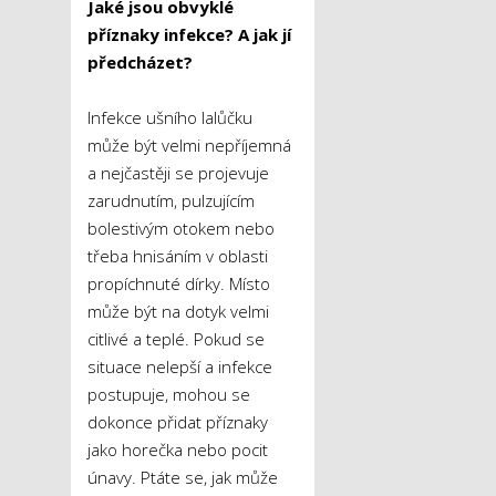
Jaké jsou obvyklé
příznaky infekce? A jak jí
předcházet?
Infekce ušního lalůčku
může být velmi nepříjemná
a nejčastěji se projevuje
zarudnutím, pulzujícím
bolestivým otokem nebo
třeba hnisáním v oblasti
propíchnuté dírky. Místo
může být na dotyk velmi
citlivé a teplé. Pokud se
situace nelepší a infekce
postupuje, mohou se
dokonce přidat příznaky
jako horečka nebo pocit
únavy. Ptáte se, jak může