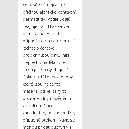
celosvětově nejčastější
příčinou alergické kontaktní
dermatitidy. Podle údajů
reaguje na nikl až každá
osmá žena. V tomto
případě se pak ani nemusí
jednat o čerstvě
propíchnutou dírku, nikl
neplechu nadělá i v té,
která je již roky zhojená.
Pokud patříte mezi osoby,
které jsou na tento
materiál citlivé, záhy to
poznáte silným svěděním
v okolí náušnice,
zarudnutím, hnisáním dírky,
případně otokem. Navíc se
mohou přidat puchýřky a