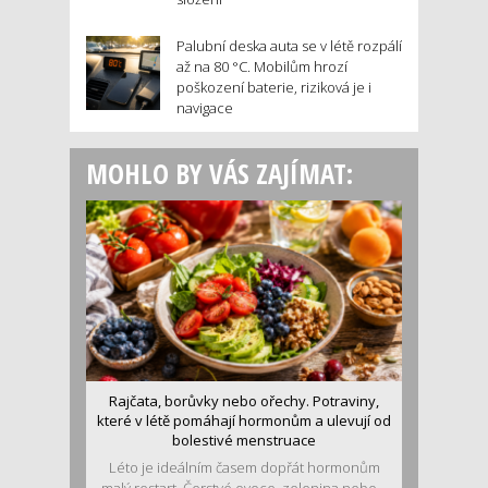
Palubní deska auta se v létě rozpálí
až na 80 °C. Mobilům hrozí
poškození baterie, riziková je i
navigace
MOHLO BY VÁS ZAJÍMAT:
Rajčata, borůvky nebo ořechy. Potraviny,
které v létě pomáhají hormonům a ulevují od
bolestivé menstruace
Léto je ideálním časem dopřát hormonům