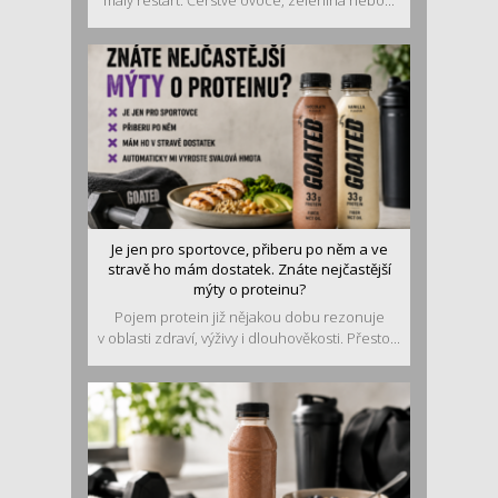
malý restart. Čerstvé ovoce, zelenina nebo...
Je jen pro sportovce, přiberu po něm a ve
stravě ho mám dostatek. Znáte nejčastější
mýty o proteinu?
Pojem protein již nějakou dobu rezonuje
v oblasti zdraví, výživy i dlouhověkosti. Přesto...