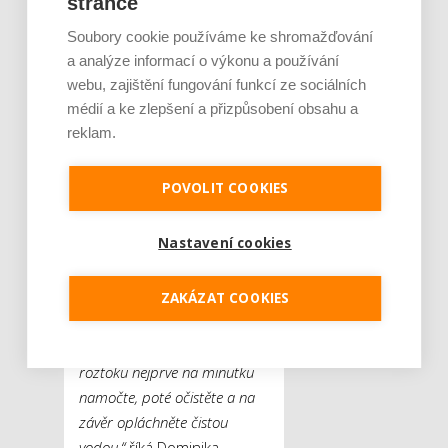
stránce
propíchnuté. Riziko
Soubory cookie používáme ke shromažďování
představují zvláště ty
a analýze informací o výkonu a používání
náušnice, které jsou
webu, zajištění fungování funkcí ze sociálních
nošené nepřetržitě. Ty totiž
médií a ke zlepšení a přizpůsobení obsahu a
na sebe rády nabalují
reklam.
nejrůznější nečistoty, prach,
pot a maz, které pak
POVOLIT COOKIES
pokožku dráždí. Proto je
důležité čistit nejen dírku
Nastavení cookies
v uchu, ale také samotné
náušnice.
„Ty je možné
pravidelně omývat jemným
ZAKÁZAT COOKIES
hadříkem v teplé mýdlové či
jarové vodě. Náušnice do
roztoku nejprve na minutku
namočte, poté očistěte a na
závěr opláchněte čistou
vodou,“
říká Dominika