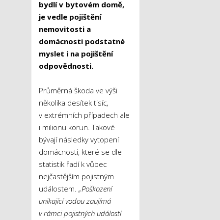
bydlí v bytovém domě,
je vedle pojištění
nemovitosti a
domácnosti podstatné
myslet i na pojištění
odpovědnosti.
Průměrná škoda ve výši
několika desítek tisíc,
v extrémních případech ale
i milionu korun. Takové
bývají následky vytopení
domácnosti, které se dle
statistik řadí k vůbec
nejčastějším pojistným
událostem.
„Poškození
unikající vodou zaujímá
v rámci pojistných událostí