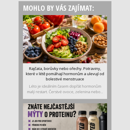
MOHLO BY VÁS ZAJÍMAT:
Rajčata, borůvky nebo ořechy. Potraviny,
které v létě pomáhají hormonům a ulevují od
bolestivé menstruace
Léto je ideálním časem dopřát hormonům
malý restart. Čerstvé ovoce, zelenina nebo...