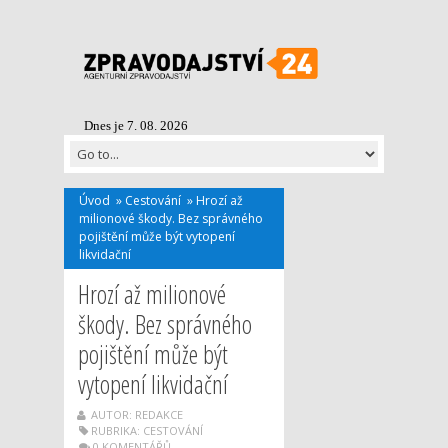
Dnes je 7. 08. 2026
Úvod
»
Cestování
»
Hrozí až
milionové škody. Bez správného
pojištění může být vytopení
likvidační
Hrozí až milionové
škody. Bez správného
pojištění může být
vytopení likvidační
AUTOR: REDAKCE
RUBRIKA:
CESTOVÁNÍ
0 KOMENTÁŘŮ