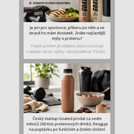
Je jen pro sportovce, přiberu po něm a ve
stravě ho mám dostatek. Znáte nejčastější
mýty o proteinu?
Pojem protein již nějakou dobu rezonuje
v oblasti zdraví, výživy i dlouhověkosti. Přesto...
Český startup Goated prodal za sedm
měsíců 200 tisíc proteinových drinků. Reaguje
na poptávku po funkčním a čistém složení