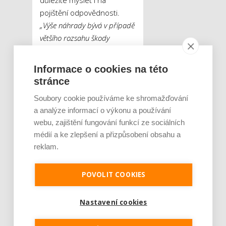
důležité myslet i na
pojištění odpovědnosti.
„Výše náhrady bývá v případě
většího rozsahu škody
způsobené sousedovi vysoká
a při absenci kvalitní pojistné
Informace o cookies na této
ochrany pro toho, kdo je za
stránce
újmu odpovědný, může být
Soubory cookie používáme ke shromažďování
v krajním případě až
a analýze informací o výkonu a používání
ekonomicky likvidační.
webu, zajištění fungování funkcí ze sociálních
Z tohoto důvodu se snažíme
médií a ke zlepšení a přizpůsobení obsahu a
posilovat povědomí veřejnosti
reklam.
o důležitosti nabízených
druhů odpovědnostních
POVOLIT COOKIES
pojištění, protože
lehkovážnost nebo
podceňování reálně hrozících
Nastavení cookies
škod mohou ze života učinit