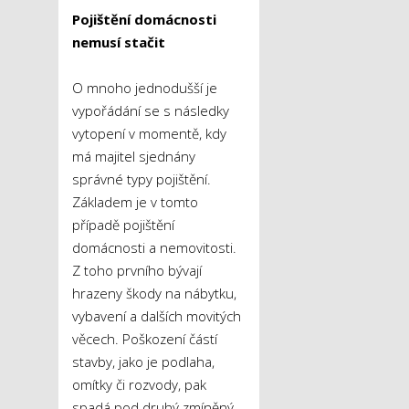
Pojištění domácnosti
nemusí stačit
O mnoho jednodušší je
vypořádání se s následky
vytopení v momentě, kdy
má majitel sjednány
správné typy pojištění.
Základem je v tomto
případě pojištění
domácnosti a nemovitosti.
Z toho prvního bývají
hrazeny škody na nábytku,
vybavení a dalších movitých
věcech. Poškození částí
stavby, jako je podlaha,
omítky či rozvody, pak
spadá pod druhý zmíněný