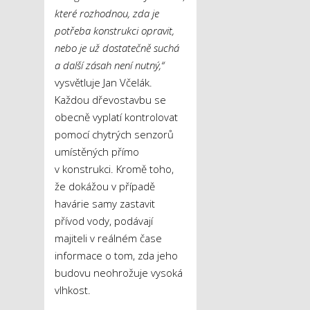
které rozhodnou, zda je
potřeba konstrukci opravit,
nebo je už dostatečně suchá
a další zásah není nutný,“
vysvětluje Jan Včelák.
Každou dřevostavbu se
obecně vyplatí kontrolovat
pomocí chytrých senzorů
umístěných přímo
v konstrukci. Kromě toho,
že dokážou v případě
havárie samy zastavit
přívod vody, podávají
majiteli v reálném čase
informace o tom, zda jeho
budovu neohrožuje vysoká
vlhkost.