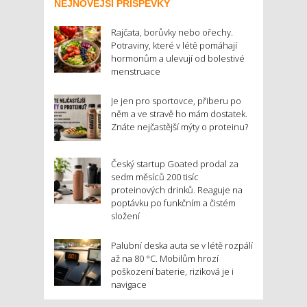
NEJNOVĚJŠÍ PŘÍSPĚVKY
Rajčata, borůvky nebo ořechy.
Potraviny, které v létě pomáhají
hormonům a ulevují od bolestivé
menstruace
Je jen pro sportovce, přiberu po
něm a ve stravě ho mám dostatek.
Znáte nejčastější mýty o proteinu?
Český startup Goated prodal za
sedm měsíců 200 tisíc
proteinových drinků. Reaguje na
poptávku po funkčním a čistém
složení
Palubní deska auta se v létě rozpálí
až na 80 °C. Mobilům hrozí
poškození baterie, riziková je i
navigace