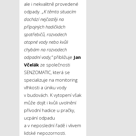
ale i nekvalitně provedené
odpady.
„K těmto situacím
dochází nejčastěji na
přípojných hadičkách
spotřebičů, rozvodech
otopné vody nebo kvůli
chybám na rozvodech
odpadní vody,“
přibližuje
Jan
Včelák
ze společnosti
SENZOMATIC, která se
specializuje na monitoring
vlhkosti a úniku vody
v budovách. K vytopení však
může dojít i kvůli uvolnění
přívodní hadice u pračky,
ucpání odpadu
a v neposlední řadě i vlivem
lidské nepozornosti.