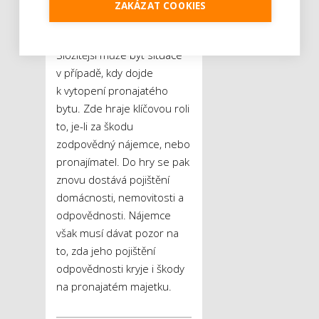
skutečné drama,“
popisuje
ZAKÁZAT COOKIES
Radek Starosta.
Složitější může být situace
v případě, kdy dojde
k vytopení pronajatého
bytu. Zde hraje klíčovou roli
to, je-li za škodu
zodpovědný nájemce, nebo
pronajímatel. Do hry se pak
znovu dostává pojištění
domácnosti, nemovitosti a
odpovědnosti. Nájemce
však musí dávat pozor na
to, zda jeho pojištění
odpovědnosti kryje i škody
na pronajatém majetku.