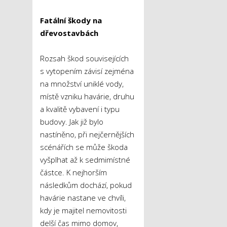
Fatální škody na
dřevostavbách
Rozsah škod souvisejících
s vytopením závisí zejména
na množství uniklé vody,
místě vzniku havárie, druhu
a kvalitě vybavení i typu
budovy. Jak již bylo
nastíněno, při nejčernějších
scénářích se může škoda
vyšplhat až k sedmimístné
částce. K nejhorším
následkům dochází, pokud
havárie nastane ve chvíli,
kdy je majitel nemovitosti
delší čas mimo domov,