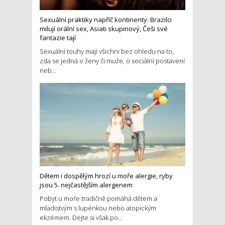
Sexuální praktiky napříč kontinenty: Brazilci
milují orální sex, Asiati skupinový, Češi své
fantazie tají
Sexuální touhy mají všichni bez ohledu na to,
zda se jedná o ženy či muže, o sociální postavení
neb...
Dětem i dospělým hrozí u moře alergie, ryby
jsou 5. nejčastějším alergenem
Pobyt u moře tradičně pomáhá dětem a
mladistvým s lupénkou nebo atopickým
ekzémem. Dejte si však po...