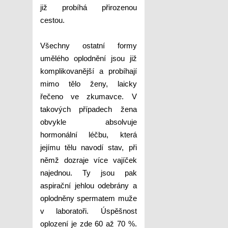
již probíhá přirozenou
cestou.
Všechny ostatní formy
umělého oplodnění jsou již
komplikovanější a probíhají
mimo tělo ženy, laicky
řečeno ve zkumavce. V
takových případech žena
obvykle absolvuje
hormonální léčbu, která
jejímu tělu navodí stav, při
němž dozraje více vajíček
najednou. Ty jsou pak
aspirační jehlou odebrány a
oplodněny spermatem muže
v laboratoři. Úspěšnost
oplození je zde 60 až 70 %.