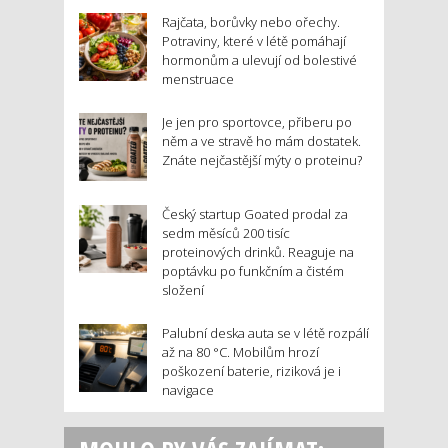
Rajčata, borůvky nebo ořechy.
Potraviny, které v létě pomáhají
hormonům a ulevují od bolestivé
menstruace
Je jen pro sportovce, přiberu po
něm a ve stravě ho mám dostatek.
Znáte nejčastější mýty o proteinu?
Český startup Goated prodal za
sedm měsíců 200 tisíc
proteinových drinků. Reaguje na
poptávku po funkčním a čistém
složení
Palubní deska auta se v létě rozpálí
až na 80 °C. Mobilům hrozí
poškození baterie, riziková je i
navigace