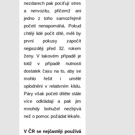
nezdarech pak pociťují stres
a nervozitu, přičemž ani
jedno z toho samozřejmě
početí nenapomáhá. Pokud
chtějí lidé počít dítě, měli by
první pokusy započít
nejpozději před 32. rokem
ženy. V takovém případě je
totiž v případě nutnosti
dostatek času na to, aby se
mohlo řešit i umělé
oplodnění v relativním klidu.
Páry však početí dítěte stále
více odkládají a pak jim
mnohdy bohužel nezbývá
než o pomoc požádat lékaře.
V ČR se nejčastěji používá