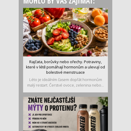
MOHLO BY VÁS ZAJÍMAT:
Rajčata, borůvky nebo ořechy. Potraviny,
které v létě pomáhají hormonům a ulevují od
bolestivé menstruace
Léto je ideálním časem dopřát hormonům
malý restart. Čerstvé ovoce, zelenina nebo...