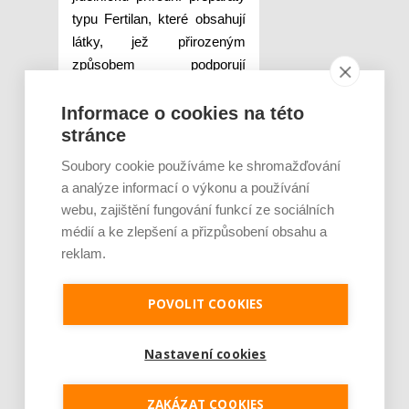
typu Fertilan, které obsahují
látky, jež přirozeným
způsobem podporují
mužskou plodnost a
napomáhají zlepšení kvality
Informace o cookies na této
stránce
ejakulátu. Důležité je také
zdravě a pravidelně se
Soubory cookie používáme ke shromažďování
hýbat, nekouřit a nenosit
a analýze informací o výkonu a používání
těsné prádlo. To jsou rady,
webu, zajištění fungování funkcí ze sociálních
které muži slyší ze všech
médií a ke zlepšení a přizpůsobení obsahu a
stran neustále dokola, a
reklam.
přesto jich často nedbají
nebo je podceňují.
POVOLIT COOKIES
Autor komentáře:
Nastavení cookies
Gynekolog a sexuolog
MUDr. Pavel Turčan.
ZAKÁZAT COOKIES