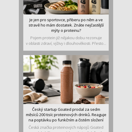
Je jen pro sportovce, přiberu po něm a ve
stravě ho mám dostatek. Znáte nejčastější
mýty o proteinu?
Pojem protein již nějakou dobu rezonuje
v oblasti zdraví, výživy i dlouhověkosti. Přesto...
Český startup Goated prodal za sedm
měsíců 200 tisíc proteinových drinků. Reaguje
na poptávku po funkčním a čistém složení
Česká značka proteinových nápojů Goated