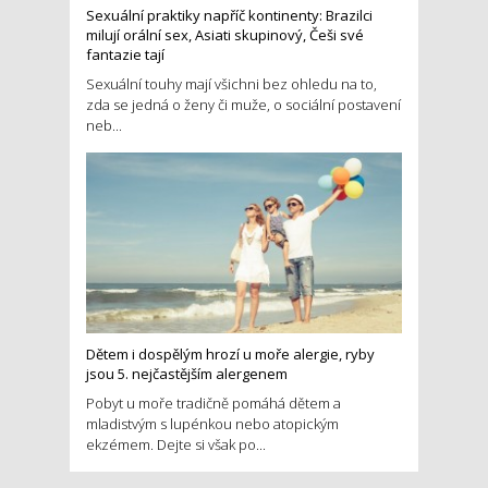
Sexuální praktiky napříč kontinenty: Brazilci
milují orální sex, Asiati skupinový, Češi své
fantazie tají
Sexuální touhy mají všichni bez ohledu na to,
zda se jedná o ženy či muže, o sociální postavení
neb...
Dětem i dospělým hrozí u moře alergie, ryby
jsou 5. nejčastějším alergenem
Pobyt u moře tradičně pomáhá dětem a
mladistvým s lupénkou nebo atopickým
ekzémem. Dejte si však po...