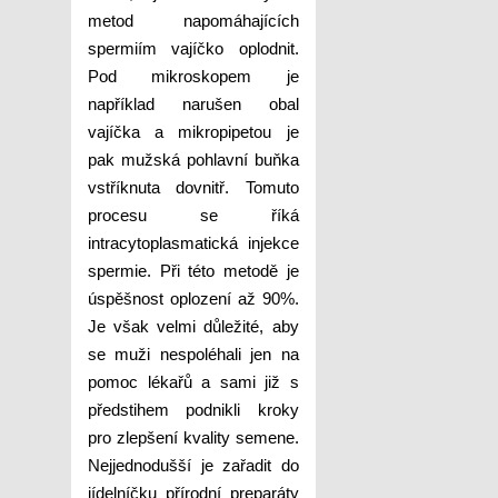
metod napomáhajících
spermiím vajíčko oplodnit.
Pod mikroskopem je
například narušen obal
vajíčka a mikropipetou je
pak mužská pohlavní buňka
vstříknuta dovnitř. Tomuto
procesu se říká
intracytoplasmatická injekce
spermie. Při této metodě je
úspěšnost oplození až 90%.
Je však velmi důležité, aby
se muži nespoléhali jen na
pomoc lékařů a sami již s
předstihem podnikli kroky
pro zlepšení kvality semene.
Nejjednodušší je zařadit do
jídelníčku přírodní preparáty