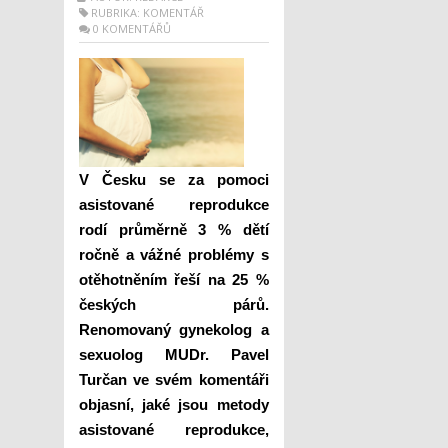
RUBRIKA:
KOMENTÁŘ
0 KOMENTÁŘŮ
V Česku se za pomoci
asistované reprodukce
rodí průměrně 3 % dětí
ročně a vážné problémy s
otěhotněním řeší na 25 %
českých párů.
Renomovaný gynekolog a
sexuolog MUDr. Pavel
Turčan ve svém komentáři
objasní, jaké jsou metody
asistované reprodukce,