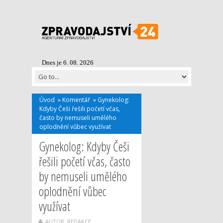
Dnes je 6. 08. 2026
Úvod
»
Komentář
»
Gynekolog:
Kdyby Češi řešili početí včas,
často by nemuseli umělého
oplodnění vůbec využívat
Gynekolog: Kdyby Češi
řešili početí včas, často
by nemuseli umělého
oplodnění vůbec
využívat
AUTOR: REDAKCE