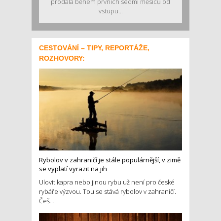
prodala během prvních sedmi měsíců od
vstupu...
CESTOVÁNÍ – TIPY, REPORTÁŽE,
ROZHOVORY:
Rybolov v zahraničí je stále populárnější, v zimě
se vyplatí vyrazit na jih
Ulovit kapra nebo jinou rybu už není pro české
rybáře výzvou. Tou se stává rybolov v zahraničí.
Češ...