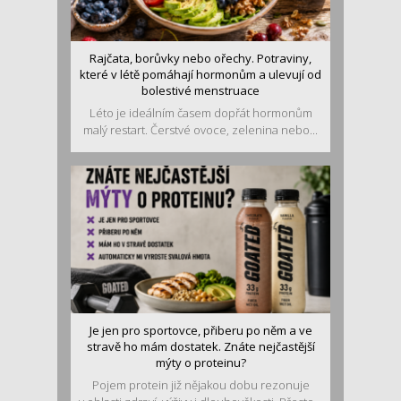
Rajčata, borůvky nebo ořechy. Potraviny,
které v létě pomáhají hormonům a ulevují od
bolestivé menstruace
Léto je ideálním časem dopřát hormonům
malý restart. Čerstvé ovoce, zelenina nebo...
Je jen pro sportovce, přiberu po něm a ve
stravě ho mám dostatek. Znáte nejčastější
mýty o proteinu?
Pojem protein již nějakou dobu rezonuje