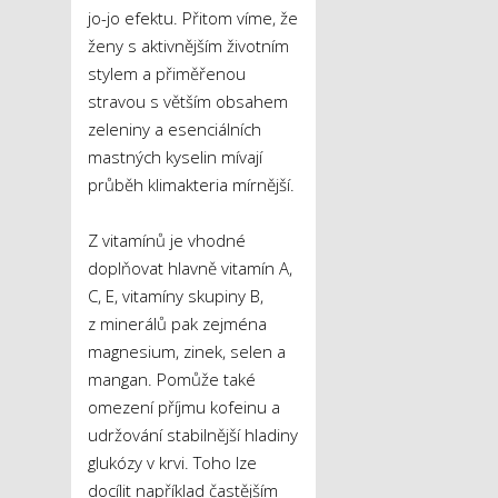
jo-jo efektu. Přitom víme, že
ženy s aktivnějším životním
stylem a přiměřenou
stravou s větším obsahem
zeleniny a esenciálních
mastných kyselin mívají
průběh klimakteria mírnější.
Z vitamínů je vhodné
doplňovat hlavně vitamín A,
C, E, vitamíny skupiny B,
z minerálů pak zejména
magnesium, zinek, selen a
mangan. Pomůže také
omezení příjmu kofeinu a
udržování stabilnější hladiny
glukózy v krvi. Toho lze
docílit například častějším