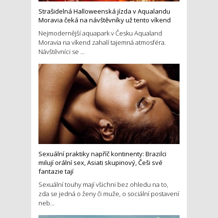
Strašidelná Halloweenská jízda v Aqualandu
Moravia čeká na návštěvníky už tento víkend
Nejmodernější aquapark v Česku Aqualand
Moravia na víkend zahalí tajemná atmosféra.
Návštěvníci se ...
Sexuální praktiky napříč kontinenty: Brazilci
milují orální sex, Asiati skupinový, Češi své
fantazie tají
Sexuální touhy mají všichni bez ohledu na to,
zda se jedná o ženy či muže, o sociální postavení
neb...