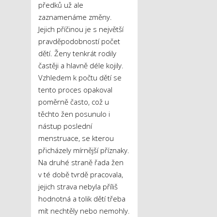
předků už ale
zaznamenáme změny.
Jejich příčinou je s největší
pravděpodobností počet
dětí. Ženy tenkrát rodily
častěji a hlavně déle kojily.
Vzhledem k počtu dětí se
tento proces opakoval
poměrně často, což u
těchto žen posunulo i
nástup poslední
menstruace, se kterou
přicházely mírnější příznaky.
Na druhé straně řada žen
v té době tvrdě pracovala,
jejich strava nebyla příliš
hodnotná a tolik dětí třeba
mít nechtěly nebo nemohly.