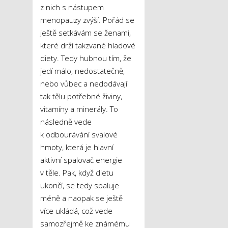
z nich s nástupem
menopauzy zvýší. Pořád se
ještě setkávám se ženami,
které drží takzvané hladové
diety. Tedy hubnou tím, že
jedí málo, nedostatečně,
nebo vůbec a nedodávají
tak tělu potřebné živiny,
vitamíny a minerály. To
následně vede
k odbourávání svalové
hmoty, která je hlavní
aktivní spalovač energie
v těle. Pak, když dietu
ukončí, se tedy spaluje
méně a naopak se ještě
více ukládá, což vede
samozřejmě ke známému