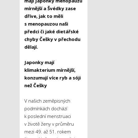
mají Japonky menopauzu
mírnější a Švédky zase
dříve, jak to měli
s menopauzou naši
předci či jaké dietářské
chyby Češky v přechodu
dělají.
Japonky mají
klimakterium mírnější,
konzumují více ryb a sóji
než Češky
V našich zeměpisných
podmínkách dochází
k poslední menstruaci
v životě ženy v průměru
mezi 49. až 51. rokem