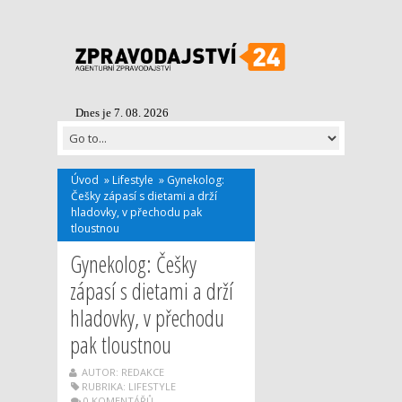
Dnes je 7. 08. 2026
Úvod
»
Lifestyle
»
Gynekolog:
Češky zápasí s dietami a drží
hladovky, v přechodu pak
tloustnou
Gynekolog: Češky
zápasí s dietami a drží
hladovky, v přechodu
pak tloustnou
AUTOR: REDAKCE
RUBRIKA:
LIFESTYLE
0 KOMENTÁŘŮ