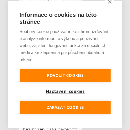
pomocníky při potížích
s klimakteriem jsou mateří
Informace o cookies na této
kašička a pyl. V nich se totiž
stránce
nacházejí jednak již
Soubory cookie používáme ke shromažďování
zmiňované minerály a
a analýze informací o výkonu a používání
vitamíny, které mají na
webu, zajištění fungování funkcí ze sociálních
průběh klimakteria příznivý
médií a ke zlepšení a přizpůsobení obsahu a
vliv, ale navíc jsou zde
reklam.
přítomné flavonoidy a
fytoestrogeny, tedy
POVOLIT COOKIES
estrogeny rostlinného
původu. Fytoestrogeny se
Nastavení cookies
pak vážou na receptory pro
estrogeny v těle a
v podstatě tak upravují
ZAKÁZAT COOKIES
přirozený nedostatek
estrogenů v přechodu. A to
bez zvýšení rizika některých