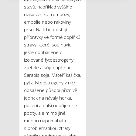
stavů, například vyššího
rizika vzniku trombózy,
embolie nebo rakoviny
prsu. Na trhu existují
přípravky ve formě doplňků
stravy, které jsou navíc
ještě obohacené o
izolované fytoestrogeny
z jetele a sóji, například
Sarapis soja. Mateří kašička,
pyl a fytoestrogeny v nich
obsažené působí příznivě
jednak na návaly horka,
pocení a další nepříjemné
pocity, ale mimo jiné
mohou napomáhat i
s problematikou ztráty
vápníku, podporovat jeho