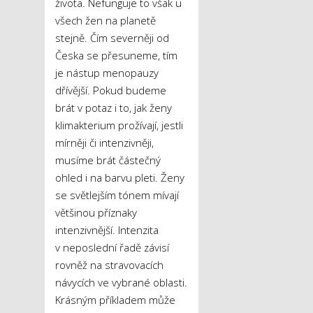
života. Nefunguje to však u
všech žen na planetě
stejně. Čím severněji od
Česka se přesuneme, tím
je nástup menopauzy
dřívější. Pokud budeme
brát v potaz i to, jak ženy
klimakterium prožívají, jestli
mírněji či intenzivněji,
musíme brát částečný
ohled i na barvu pleti. Ženy
se světlejším tónem mívají
většinou příznaky
intenzivnější. Intenzita
v neposlední řadě závisí
rovněž na stravovacích
návycích ve vybrané oblasti.
Krásným příkladem může