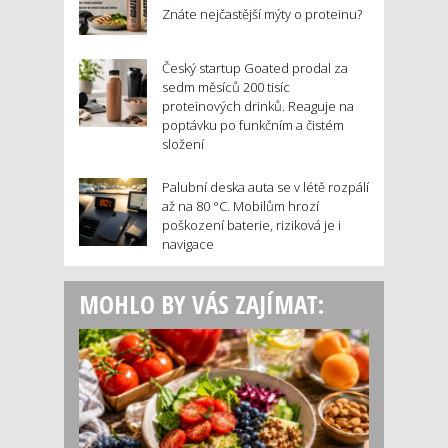
Znáte nejčastější mýty o proteinu?
Český startup Goated prodal za
sedm měsíců 200 tisíc
proteinových drinků. Reaguje na
poptávku po funkčním a čistém
složení
Palubní deska auta se v létě rozpálí
až na 80 °C. Mobilům hrozí
poškození baterie, riziková je i
navigace
MOHLO BY VÁS ZAJÍMAT: