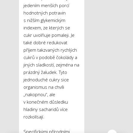
jedením menších porcí
hodnotných potravin
s nižším glykemickým
indexem, ze kterých se
cukr uvolňuje pomaleji. Je
také dobré redukovat
příjem takzvaných rychlých
cukrů v podobě čokolády a
jiných sladkostí, zejména na
prázdný žaludek. Tyto
jednoduché cukry sice
organismus na chvíli
„nakopnou“, ale
v konečném důsledku
hladiny sacharidů více
rozkolísají.
Specifickými přírodními