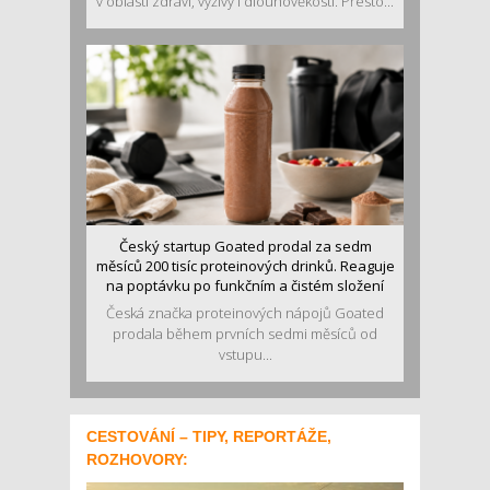
v oblasti zdraví, výživy i dlouhověkosti. Přesto...
Český startup Goated prodal za sedm
měsíců 200 tisíc proteinových drinků. Reaguje
na poptávku po funkčním a čistém složení
Česká značka proteinových nápojů Goated
prodala během prvních sedmi měsíců od
vstupu...
CESTOVÁNÍ – TIPY, REPORTÁŽE,
ROZHOVORY: