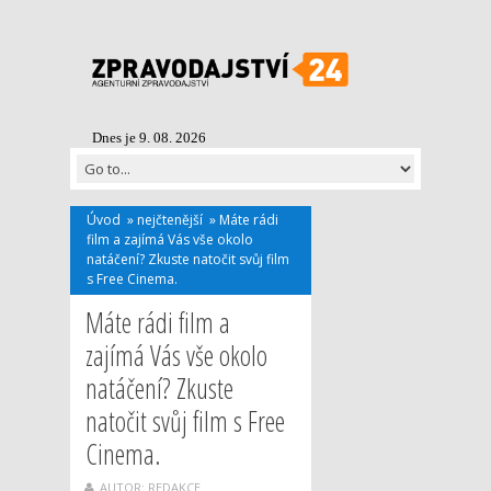
Dnes je 9. 08. 2026
Úvod
»
nejčtenější
»
Máte rádi
film a zajímá Vás vše okolo
natáčení? Zkuste natočit svůj film
s Free Cinema.
Máte rádi film a
zajímá Vás vše okolo
natáčení? Zkuste
natočit svůj film s Free
Cinema.
AUTOR: REDAKCE