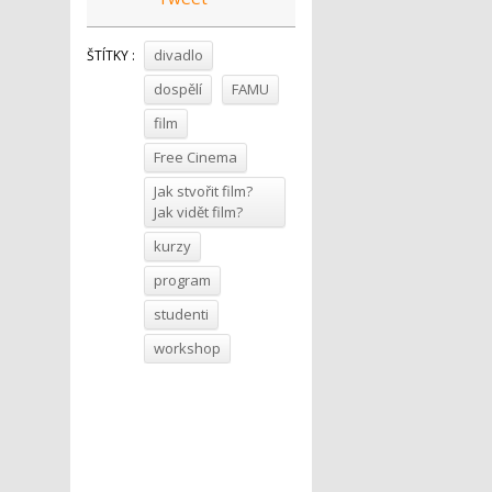
divadlo
ŠTÍTKY :
dospělí
FAMU
film
Free Cinema
Jak stvořit film?
Jak vidět film?
kurzy
program
studenti
workshop