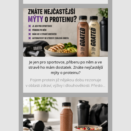
Je jen pro sportovce, přiberu po něm a ve
stravě ho mám dostatek. Znáte nejčastější
mýty o proteinu?
Pojem protein již nějakou dobu rezonuje
v oblasti zdraví, výživy i dlouhověkosti. Přesto...