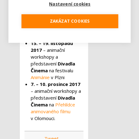
– animační workshopy a
Nastavení cookies
představení
Divadla
Činema
na festivalu
ZAKÁZAT COOKIES
Junior Fest
v několika
městech Plzeňského
kraje
15. – 19. listopadu
2017
– animační
workshopy a
představení
Divadla
Činema
na festivalu
Animánie
v Plzni
7. – 10. prosince 2017
– animační workshopy a
představení
Divadla
Činema
na
Přehlídce
animovaného filmu
v Olomouci.
Tweet