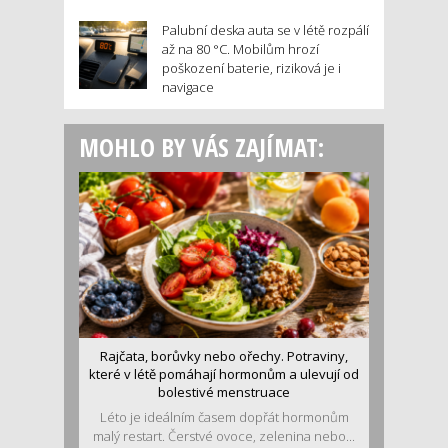
Palubní deska auta se v létě rozpálí
až na 80 °C. Mobilům hrozí
poškození baterie, riziková je i
navigace
MOHLO BY VÁS ZAJÍMAT:
Rajčata, borůvky nebo ořechy. Potraviny,
které v létě pomáhají hormonům a ulevují od
bolestivé menstruace
Léto je ideálním časem dopřát hormonům
malý restart. Čerstvé ovoce, zelenina nebo...