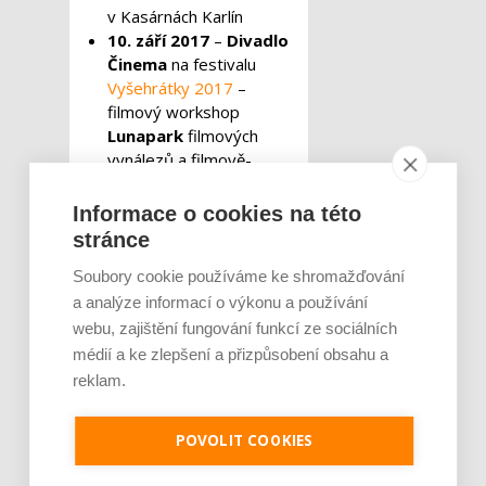
v Kasárnách Karlín
10. září 2017
–
Divadlo
Činema
na festivalu
Vyšehrátky 2017
–
filmový workshop
Lunapark
filmových
vynálezů a filmově-
divadelní představení
Fenomén Dismas
Informace o cookies na této
19. září 2017
– začátek
stránce
prvního semestru
Soubory cookie používáme ke shromažďování
praktického filmového
kurzu
Jak stvořit film?
a analýze informací o výkonu a používání
a teoretického kurzu
Jak
webu, zajištění fungování funkcí ze sociálních
vidět film?
médií a ke zlepšení a přizpůsobení obsahu a
28. září – 1. října 2017
reklam.
– filmové přednášky pro
studenty na festivalu
POVOLIT COOKIES
Focus Fest v Semilech
4. – 9. listopadu 2017