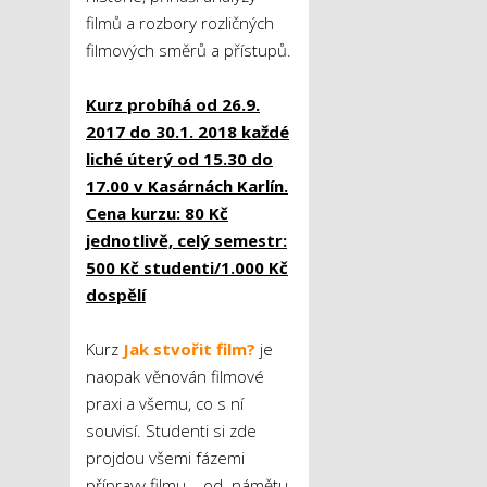
filmů a rozbory rozličných
filmových směrů a přístupů.
Kurz probíhá od 26.9.
2017 do 30.1. 2018 každé
liché úterý od 15.30 do
17.00 v Kasárnách Karlín.
Cena kurzu: 80 Kč
jednotlivě, celý semestr:
500 Kč studenti/1.000 Kč
dospělí
Kurz
Jak stvořit film?
je
naopak věnován filmové
praxi a všemu, co s ní
souvisí. Studenti si zde
projdou všemi fázemi
přípravy filmu – od námětu