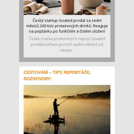
Český startup Goated prodal za sedm
měsíců 200 tisíc proteinových drinků. Reaguje
na poptávku po funkčním a čistém složení
Česká značka proteinových nápojů Goated
prodala během prvních sedmi měsíců od
vstupu...
CESTOVÁNÍ – TIPY, REPORTÁŽE,
ROZHOVORY: