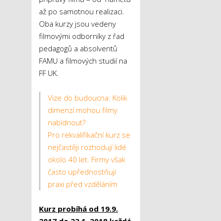
až po samotnou realizaci.
Oba kurzy jsou vedeny
filmovými odborníky z řad
pedagogů a absolventů
FAMU a filmových studií na
FF UK.
Vize do budoucna: Kolik
dimenzí mohou filmy
nabídnout?
Pro rekvalifikační kurz se
nejčastěji rozhodují lidé
okolo 40 let. Firmy však
často upřednostňují
praxi před vzděláním
Kurz probíhá od 19.9.
2017 do 23.1. 2018 každé