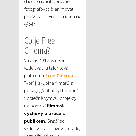
chcete naučit správně
fotografovat či animovat, i
pro Vás má Free Cinema na
výběr.
Co je Free
Cinema?
V roce 2012 vznikla
vzdělávací a talentová
platforma
Free Cinema
.
Tvoří ji skupina filmařů a
pedagogů filmových oborů.
Společně vymýšlí projekty
na pomezí
filmové
výchovy a práce s
publikem
. Snaží se
vzdělávat a kultivovat diváky,
vést děti k filmu a