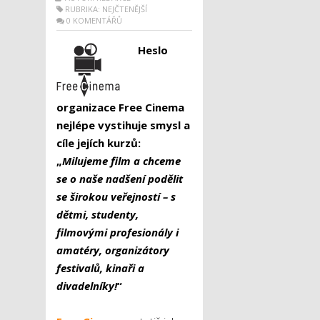
RUBRIKA:
NEJČTENĚJŠÍ
0 KOMENTÁŘŮ
Heslo
organizace Free Cinema
nejlépe vystihuje smysl a
cíle jejích kurzů:
„
Milujeme film a chceme
se o naše nadšení podělit
se širokou veřejností – s
dětmi, studenty,
filmovými profesionály i
amatéry, organizátory
festivalů, kinaři a
divadelníky!
“