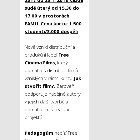
sudé úterý od 15.30 do
17.00 v prostorách
FAMU. Cena kurzu: 1.500
studenti/3.000 dospělí
Nově vznikl distribuční a
produkční label
Free
Cinema Films
, který
pomáhá s distribucí filmů
vzniklých v rámci kurzu
Jak
stvořit film?.
Zároveň
podporuje nadějné autory
v jejich další tvorbě a
pomáhá jim s realizací
projektů.
Pedagogům
nabízí Free