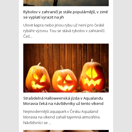
Rybolov v zahraničí je stále populárnější, v zimě
se vyplatí vyrazit na jih
Ulovit kapra nebo jinou rybu už není pro české
rybáře výzvou. Tou se stává rybolov v zahraničí.
Češ...
Strašidelná Halloweenská jízda v Aqualandu
Moravia čeká na návštěvníky už tento víkend
Nejmodernější aquapark v Česku Aqualand
Moravia na víkend zahalí tajemná atmosféra.
Návštěvníci se ...