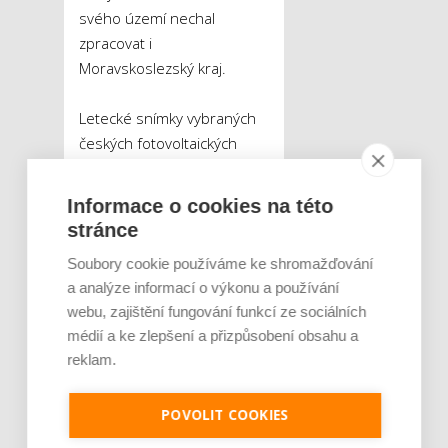
svého území nechal
zpracovat i
Moravskoslezský kraj.
Letecké snímky vybraných
českých fotovoltaických
elektráren jsou Vám plně
k dispozici prostřednictvím
Informace o cookies na této
tohoto odkazu
.Web
stránce
Chytremapy.cz je dostupný
Soubory cookie používáme ke shromažďování
na
tomto odkazu
.
a analýze informací o výkonu a používání
webu, zajištění fungování funkcí ze sociálních
Tweet
médií a ke zlepšení a přizpůsobení obsahu a
reklam.
POVOLIT COOKIES