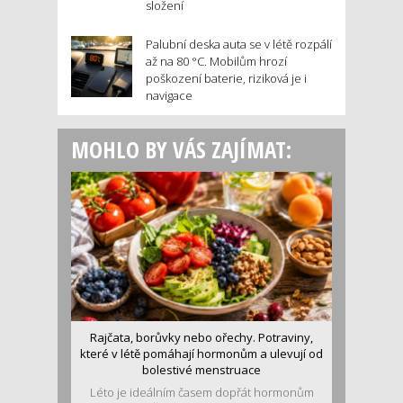
složení
Palubní deska auta se v létě rozpálí
až na 80 °C. Mobilům hrozí
poškození baterie, riziková je i
navigace
MOHLO BY VÁS ZAJÍMAT:
Rajčata, borůvky nebo ořechy. Potraviny,
které v létě pomáhají hormonům a ulevují od
bolestivé menstruace
Léto je ideálním časem dopřát hormonům