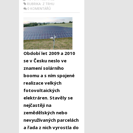
RUBRIKA:
Z TRHU
0 KOMENTÁŘŮ
Období let 2009 a 2010
se v Česku neslo ve
znamení solárního
boomu a s ním spojené
realizace velkých
fotovoltaických
elektráren. Stavěly se
nejčastěji na
zemědělských nebo
nevyužívaných parcelách
a řada z nich vyrostla do