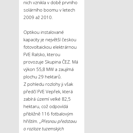
nich vznikla v době prvního
solárního boomu v letech
2009 až 2010.
Optikou instalované
kapacity je největší českou
fotovoltaickou elektrárnou
FVE Ralsko, kterou
provozuje Skupina ČEZ. Má
výkon 55,8 MW a zaujímá
plochu 29 hektarů.
Z pohledu rozlohy ji však
předčí FVE Vepřek, která
zabírá území velké 82,5
hektaru, což odpovídá
přibližně 116 fotbalovým
hřištím.
„Přesnou představu
o rozloze tuzemských