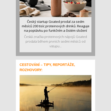
Český startup Goated prodal za sedm
měsíců 200 tisíc proteinových drinků. Reaguje
na poptávku po funkčním a čistém složení
Česká značka proteinových nápojů Goated
prodala během prvních sedmi měsíců od
vstupu...
CESTOVÁNÍ – TIPY, REPORTÁŽE,
ROZHOVORY: