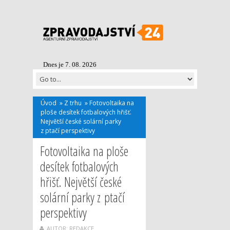
Dnes je 7. 08. 2026
Úvod
»
Z trhu
»
Fotovoltaika na
ploše desítek fotbalových hřišť.
Největší české solární parky
z ptačí perspektivy
Fotovoltaika na ploše
desítek fotbalových
hřišť. Největší české
solární parky z ptačí
perspektivy
AUTOR: REDAKCE