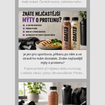
malý restart. Čerstvé ovoce, zelenina nebo...
Je jen pro sportovce, přiberu po něm a ve
stravě ho mám dostatek. Znáte nejčastější
mýty o proteinu?
Pojem protein již nějakou dobu rezonuje
v oblasti zdraví, výživy i dlouhověkosti. Přesto...