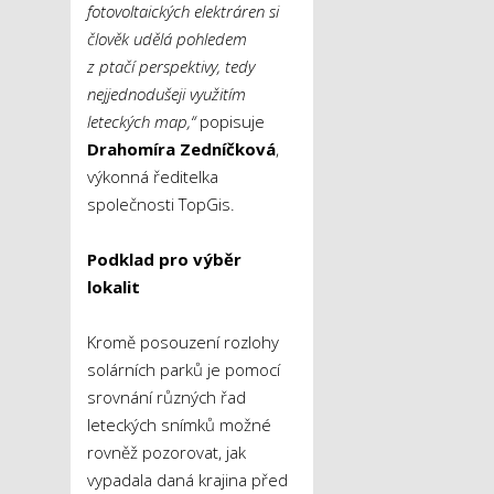
fotovoltaických elektráren si
člověk udělá pohledem
z ptačí perspektivy, tedy
nejjednodušeji využitím
leteckých map,“
popisuje
Drahomíra Zedníčková
,
výkonná ředitelka
společnosti TopGis.
Podklad pro výběr
lokalit
Kromě posouzení rozlohy
solárních parků je pomocí
srovnání různých řad
leteckých snímků možné
rovněž pozorovat, jak
vypadala daná krajina před