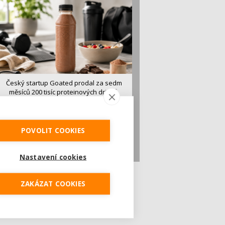
Český startup Goated prodal za sedm
měsíců 200 tisíc proteinových drinků.
Reaguje na poptávku po funkčním a
čistém složení
Česká značka proteinových nápojů Goated
POVOLIT COOKIES
prodala během prvních sedmi měsíců od
vstupu...
Nastavení cookies
ZAKÁZAT COOKIES