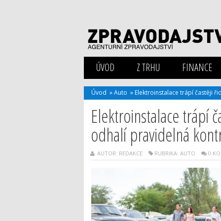
ÚVOD
Z TRHU
FINANCE
Úvod
»
Auto
»
Elektroinstalace trápí častěji 
Elektroinstalace trápí č
odhalí pravidelná kont
AUTOR: REDAKCE
RUBRIKA:
AUTO
0 K