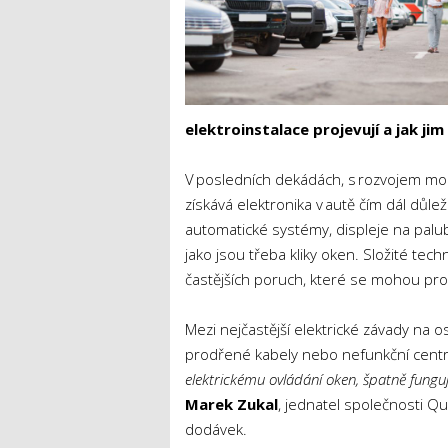
elektroinstalace projevují a jak j
V posledních dekádách, s rozvojem mod
získává elektronika v autě čím dál důleži
automatické systémy, displeje na pal
jako jsou třeba kliky oken. Složité te
častějších poruch, které se mohou prod
Mezi nejčastější elektrické závady na os
prodřené kabely nebo nefunkční centr
elektrickému ovládání oken, špatně fung
Marek Zukal
, jednatel společnosti Qu
dodávek.