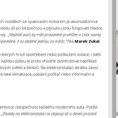
ých vozidlech se spalovacím motorem je akumulátorová
mobilu až po bezpečnou a plynulou jízdu fungovalo hladce,
oly. „
Majitelé vozů by měli pravidelně prohlížet a čistit svorky
připevněná. A to ideálně jednou za měsíc,“
říká
Marek Zukal
.
u kterých hrozí opotřebení nebo poškození izolace, i další
každou jízdou je proto vhodné zkontrolovat například
vých světel a blinkrů. Na elektroinstalaci zkrátka závisí
á také klimatizace, palubní počítač nebo informační a
olehlivost i bezpečnost každého moderního auta. Potíže
.
„Závady na elektroinstalaci se objevují až u deseti procent