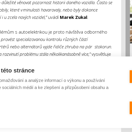
 důležité věnovat pozornost historii daného vozidla. Často se
bily, které v minulosti havarovaly, nebo byly dokonce
 u zcela nových vozidel,“
uvádí
Marek Zukal
.
oblémům s autoelektrikou je proto návštěva odborného
 provést specializovanou kontrolu různých částí
artérů nebo alternátorů vyjde řidiče zhruba na pár stokorun.
 rozvinutí problému stála několikanásobně více,“
vysvětluje
ukal
a dodává, že společně s kontrolou je důležitá také
anici k ní využívají speciální testovací přístroj, který
této stránce
idle. Díky projevům jednotlivých jednotek může odborník
omažďování a analýze informací o výkonu a používání
e sociálních médií a ke zlepšení a přizpůsobení obsahu a
QSC
Quick Stop Car
seriál
servis
vozidla