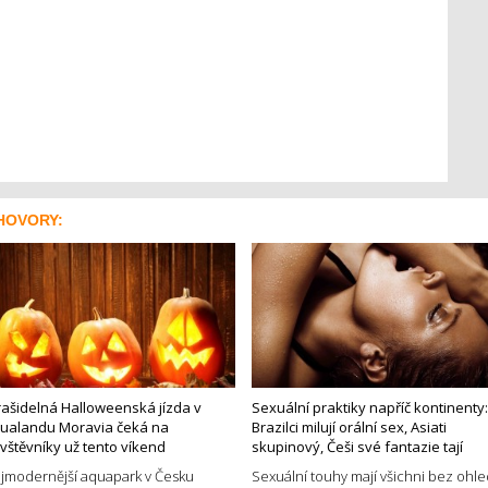
HOVORY:
rašidelná Halloweenská jízda v
Sexuální praktiky napříč kontinenty:
ualandu Moravia čeká na
Brazilci milují orální sex, Asiati
vštěvníky už tento víkend
skupinový, Češi své fantazie tají
jmodernější aquapark v Česku
Sexuální touhy mají všichni bez ohl