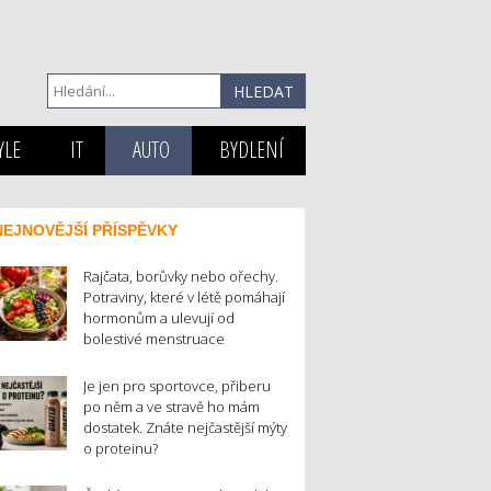
YLE
IT
AUTO
BYDLENÍ
NEJNOVĚJŠÍ PŘÍSPĚVKY
Rajčata, borůvky nebo ořechy.
Potraviny, které v létě pomáhají
hormonům a ulevují od
bolestivé menstruace
Je jen pro sportovce, přiberu
po něm a ve stravě ho mám
dostatek. Znáte nejčastější mýty
o proteinu?