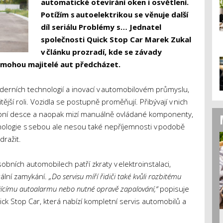
automatické otevírání oken i osvětlení.
Potížím s autoelektrikou se věnuje další
díl seriálu Problémy s… Jednatel
společnosti Quick Stop Car Marek Zukal
v článku prozradí, kde se závady
im mohou majitelé aut předcházet.
erních technologií a inovací v automobilovém průmyslu,
tější roli. Vozidla se postupně proměňují. Přibývají v nich
ubní desce a naopak mizí manuálně ovládané komponenty,
chnologie s sebou ale nesou také nepříjemnosti v podobě
ražit.
obních automobilech patří zkraty v elektroinstalaci,
ální zamykání.
„Do servisu míří řidiči také kvůli rozbitému
ujícímu autoalarmu nebo nutné opravě zapalování,“
popisuje
ick Stop Car, která nabízí kompletní servis automobilů a