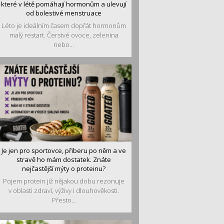
které v létě pomáhají hormonům a ulevují
od bolestivé menstruace
Léto je ideálním časem dopřát hormonům
malý restart. Čerstvé ovoce, zelenina
nebo...
Je jen pro sportovce, přiberu po něm a ve
stravě ho mám dostatek. Znáte
nejčastější mýty o proteinu?
Pojem protein již nějakou dobu rezonuje
v oblasti zdraví, výživy i dlouhověkosti.
Přesto...