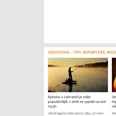
CESTOVÁNÍ – TIPY, REPORTÁŽE, ROZ
Rybolov v zahraničí je stále
St
populárnější, v zimě se vyplatí vyrazit
Aq
na jih
ná
Ulovit kapra nebo jinou rybu už není
Ne