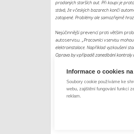
prodaných starších aut. Při koupi je proto
stává, že v českých bazarech končí automo
zatopené. Problémy ale samozřejmě hrozí i
Nejúčinnější prevencí proti větším pr
autoservisu.
„Pracovníci v servisu mohou
elektroinstalace. Například vyzkoušení st
Oprava by v případě zanedbání kontroly a
výhody preventivních kontrol
Marek Z
správně provedená diagnostika. Automech
Informace o cookies na 
napojí na různé řídicí jednotky ve voz
Soubory cookie používáme ke shr
odhalit přesnou příčinu problému.
webu, zajištění fungování funkcí z
reklam.
Tweet
Elektroinstalace
problémy
ŠTÍTKY :