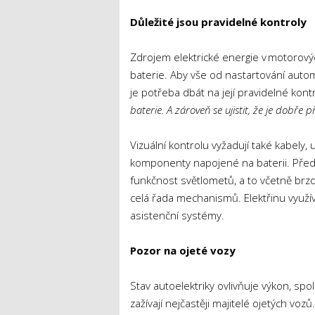
Důležité jsou pravidelné kontroly
Zdrojem elektrické energie v motorov
baterie. Aby vše od nastartování auto
je potřeba dbát na její pravidelné kontr
baterie. A zároveň se ujistit, že je dobře 
Vizuální kontrolu vyžadují také kabely, 
komponenty napojené na baterii. Před 
funkčnost světlometů, a to včetně brzdo
celá řada mechanismů. Elektřinu využív
asistenční systémy.
Pozor na ojeté vozy
Stav autoelektriky ovlivňuje výkon, sp
zažívají nejčastěji majitelé ojetých vozů