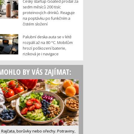
Český startup Goated prodal za
sedm měsíců 200 tisíc
proteinových drinků. Reaguje
na poptávku po funkčním a
čistém složení
Palubní deska auta se v létě
rozpálí až na 80 °C. Mobilům
hrozí poškození baterie,
riziková je i navigace
MOHLO BY VÁS ZAJÍMAT:
Rajčata, borůvky nebo ořechy. Potraviny,