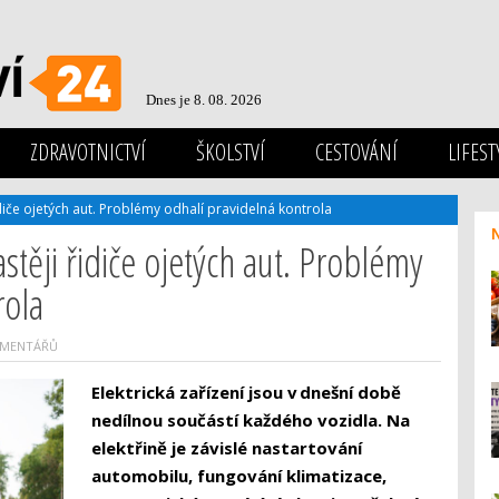
Dnes je 8. 08. 2026
ZDRAVOTNICTVÍ
ŠKOLSTVÍ
CESTOVÁNÍ
LIFEST
řidiče ojetých aut. Problémy odhalí pravidelná kontrola
astěji řidiče ojetých aut. Problémy
rola
OMENTÁŘŮ
Elektrická zařízení jsou v dnešní době
nedílnou součástí každého vozidla. Na
elektřině je závislé nastartování
automobilu, fungování klimatizace,