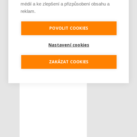
Republic
médií a ke zlepšení a přizpůsobení obsahu a
místo: 1x tablet od
reklam.
Vodafone Czech
Republic
POVOLIT COOKIES
Tweet
Nastavení cookies
ZAKÁZAT COOKIES