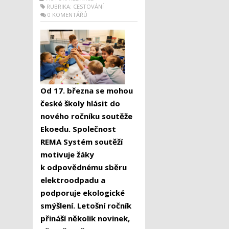
RUBRIKA:
CESTOVÁNÍ
0 KOMENTÁŘŮ
Od 17. března se mohou
české školy hlásit do
nového ročníku soutěže
Ekoedu. Společnost
REMA Systém soutěží
motivuje žáky
k odpovědnému sběru
elektroodpadu a
podporuje ekologické
smýšlení. Letošní ročník
přináší několik novinek,