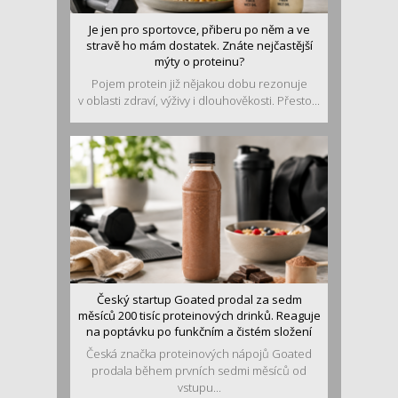
Je jen pro sportovce, přiberu po něm a ve
stravě ho mám dostatek. Znáte nejčastější
mýty o proteinu?
Pojem protein již nějakou dobu rezonuje
v oblasti zdraví, výživy i dlouhověkosti. Přesto...
Český startup Goated prodal za sedm
měsíců 200 tisíc proteinových drinků. Reaguje
na poptávku po funkčním a čistém složení
Česká značka proteinových nápojů Goated
prodala během prvních sedmi měsíců od
vstupu...