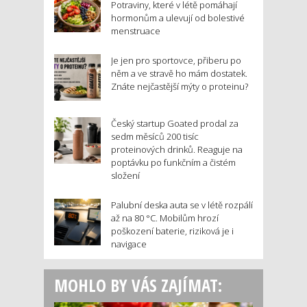
Potraviny, které v létě pomáhají
hormonům a ulevují od bolestivé
menstruace
Je jen pro sportovce, přiberu po
něm a ve stravě ho mám dostatek.
Znáte nejčastější mýty o proteinu?
Český startup Goated prodal za
sedm měsíců 200 tisíc
proteinových drinků. Reaguje na
poptávku po funkčním a čistém
složení
Palubní deska auta se v létě rozpálí
až na 80 °C. Mobilům hrozí
poškození baterie, riziková je i
navigace
MOHLO BY VÁS ZAJÍMAT: