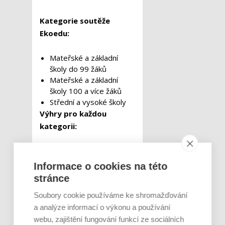
Kategorie soutěže
Ekoedu:
Mateřské a základní
školy do 99 žáků
Mateřské a základní
školy 100 a více žáků
Střední a vysoké školy
Výhry pro každou
kategorii:
místo: Zážitková
exkurze v Praktik
Informace o cookies na této
systém, elektronika od
stránce
Vodafone Czech
Republic
Soubory cookie používáme ke shromažďování
místo: 2x tablet od
a analýze informací o výkonu a používání
Vodafone Czech
webu, zajištění fungování funkcí ze sociálních