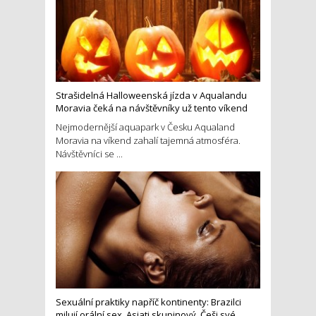
Strašidelná Halloweenská jízda v Aqualandu
Moravia čeká na návštěvníky už tento víkend
Nejmodernější aquapark v Česku Aqualand
Moravia na víkend zahalí tajemná atmosféra.
Návštěvníci se ...
Sexuální praktiky napříč kontinenty: Brazilci
milují orální sex, Asiati skupinový, Češi své