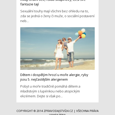
fantazie tají
Sexuální touhy mají všichni bez ohledu na to,
zda se jedná o ženy či muže, o sociální postavení
neb...
Dětem i dospělým hrozí u moře alergie, ryby
jsou 5. nejčastějším alergenem
Pobyt u moře tradičně pomáhá dětem a
mladistvým s lupénkou nebo atopickým
ekzémem. Dejte si však po...
COPYRIGHT © 2014
ZPRAVODAJSTVÍ24.CZ
| VŠECHNA PRÁVA
VYHRAZENA