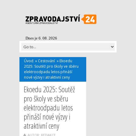
Dnes je 6. 08. 2026
Úvod
»
Cestování
»
Ekoedu
2025: Soutěž pro školy ve sběru
elektroodpadu letos přináší
nové výzvy i atraktivní ceny
Ekoedu 2025: Soutěž
pro školy ve sběru
elektroodpadu letos
přináší nové výzvy i
atraktivní ceny
AUTOR: REDAKCE