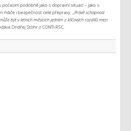
í s počasím podobně jako s dopravní situací – jako s
 řidiče i bezpečnost celé přepravy. „
Právě schopnost
že být v letních měsících jedním z klíčových rozdílů mezi
odává Ondřej Stöhr z CONTI-RSC.