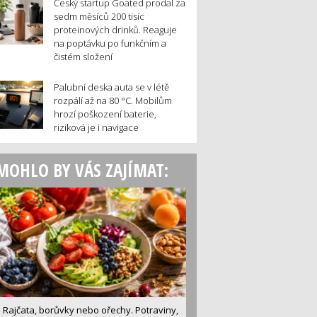
Český startup Goated prodal za
sedm měsíců 200 tisíc
proteinových drinků. Reaguje
na poptávku po funkčním a
čistém složení
Palubní deska auta se v létě
rozpálí až na 80 °C. Mobilům
hrozí poškození baterie,
riziková je i navigace
MOHLO BY VÁS ZAJÍMAT:
Rajčata, borůvky nebo ořechy. Potraviny,