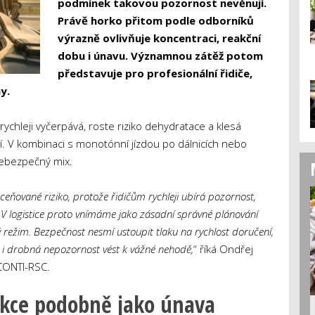
podmínek takovou pozornost nevěnují.
Právě horko přitom podle odborníků
výrazně ovlivňuje koncentraci, reakční
dobu i únavu. Významnou zátěž potom
představuje pro profesionální řidiče,
y.
ychleji vyčerpává, roste riziko dehydratace a klesá
V kombinaci s monotónní jízdou po dálnicích nebo
nebezpečný mix.
ceňované riziko, protože řidičům rychleji ubírá pozornost,
 V logistice proto vnímáme jako zásadní správné plánování
ý režim. Bezpečnost nesmí ustoupit tlaku na rychlost doručení,
 drobná nepozornost vést k vážné nehodě,
“ říká Ondřej
 CONTI-RSC.
akce podobně jako únava