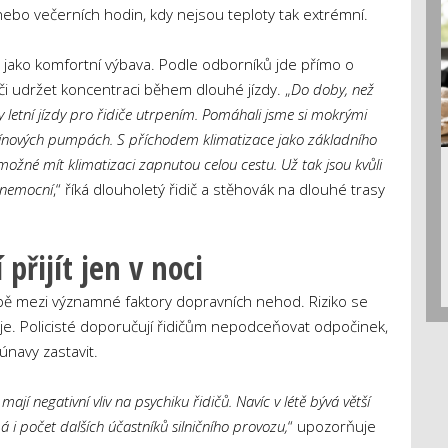
 nebo večerních hodin, kdy nejsou teploty tak extrémní.
 jako komfortní výbava. Podle odborníků jde přímo o
i udržet koncentraci během dlouhé jízdy. „
Do doby, než
y letní jízdy pro řidiče utrpením. Pomáhali jsme si mokrými
ínových pumpách. S příchodem klimatizace jako základního
 možné mít klimatizaci zapnutou celou cestu. Už tak jsou kvůli
 onemocní
,“ říká dlouholetý řidič a stěhovák na dlouhé trasy
řijít jen v noci
bě mezi významné faktory dopravních nehod. Riziko se
e. Policisté doporučují řidičům nepodceňovat odpočinek,
únavy zastavit.
ají negativní vliv na psychiku řidičů. Navíc v létě bývá větší
pá i počet dalších účastníků silničního provozu,
“ upozorňuje