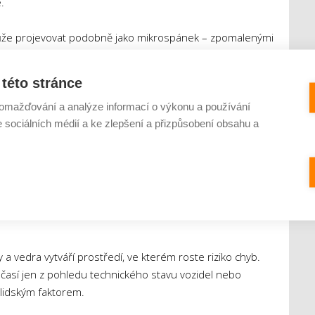
.
že projevovat podobně jako mikrospánek – zpomalenými
rátkodobými výpadky pozornosti. Rizikové jsou hlavně
 dlouhou dobu v monotónním režimu.
této stránce
omažďování a analýze informací o výkonu a používání
řidiče upozorňují, že vysoké teploty zvyšují fyziologický
e sociálních médií a ke zlepšení a přizpůsobení obsahu a
lověk schopný bezpečně udržet plnou pozornost.
všech řidičů
esionály. V létě bývají řidiči obecně podrážděnější, méně
. Silnice jsou navíc plnější kvůli dovoleným a delším
a vedra vytváří prostředí, ve kterém roste riziko chyb.
očasí jen z pohledu technického stavu vozidel nebo
s lidským faktorem.