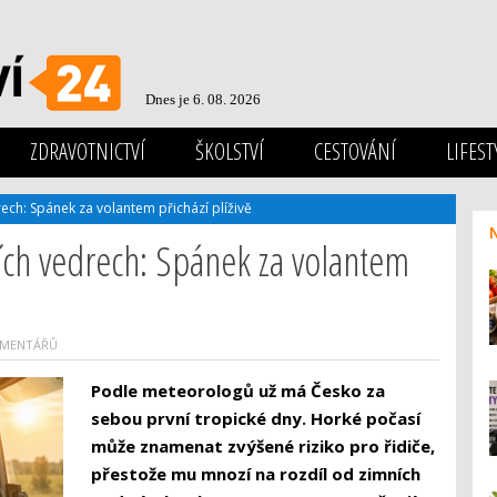
Dnes je 6. 08. 2026
ZDRAVOTNICTVÍ
ŠKOLSTVÍ
CESTOVÁNÍ
LIFEST
ech: Spánek za volantem přichází plíživě
ích vedrech: Spánek za volantem
OMENTÁŘŮ
Podle meteorologů už má Česko za
sebou první tropické dny. Horké počasí
může znamenat zvýšené riziko pro řidiče,
přestože mu mnozí na rozdíl od zimních