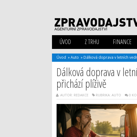
ÚVOD
Z TRHU
FINANCE
Úvod
»
Auto
»
Dálková doprava v letních vedr
Dálková doprava v letn
přichází plíživě
AUTOR: REDAKCE
RUBRIKA:
AUTO
0 K