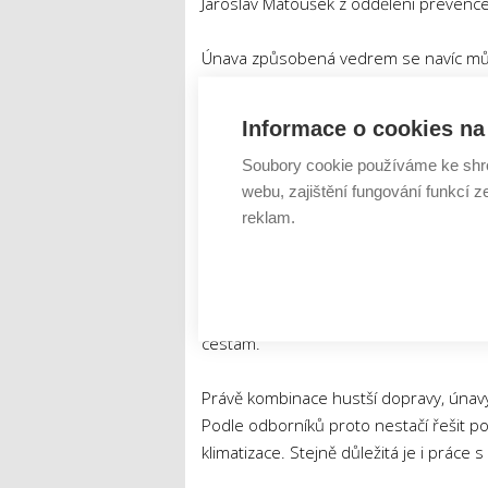
Jaroslav Matoušek z oddělení prevence
Únava způsobená vedrem se navíc mů
reakcemi, horším rozhodováním nebo k
dlouhé dálniční úseky, kde řidič jede
Informace o cookies na 
Soubory cookie používáme ke shr
Další studie zaměřené na profesionální 
webu, zajištění fungování funkcí z
stres a zkracují dobu, po kterou je č
reklam.
Horko mění chování 
Vysoké teploty ale neovlivňují jen prof
trpěliví a hůře zvládají stresové situace
cestám.
Právě kombinace hustší dopravy, únavy 
Podle odborníků proto nestačí řešit p
klimatizace. Stejně důležitá je i práce 