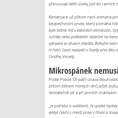
přesouvají delší úseky jízd do ranních
Klimatizace už přitom není vnímána jen
bezpečnostní prvek, který pomáhá řidič
bylo běžné mít v kabinách klimatizaci, byl
ručníky nebo poléváním oblečení na benz
vybavení se situace zlepšila. Bohužel není
ní řidiči často nastydlí a častěji přes léto
Ondřej Veselý.
Mikrospánek nemusí p
Podle Policie ČR patří únava dlouhodo
přitom během horkých dnů ještě zvyšuj
dostatečně pít a při prvních známkách 
„
Je potřeba si uvědomit, že vysoké teploty m
výskyt řidičů s menší praxí v řízení a stou