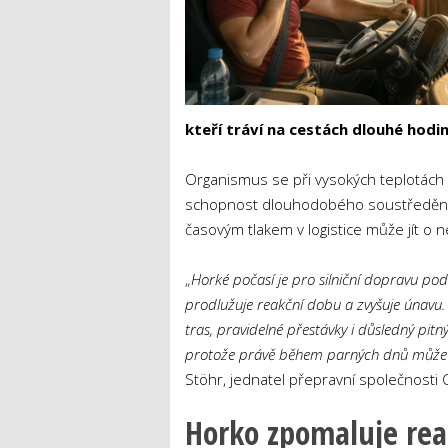
kteří tráví na cestách dlouhé hodin
Organismus se při vysokých teplotách r
schopnost dlouhodobého soustředění. 
časovým tlakem v logistice může jít o 
„
Horké počasí je pro silniční dopravu pod
prodlužuje reakční dobu a zvyšuje únavu.
tras, pravidelné přestávky i důsledný pitn
protože právě během parných dnů může i
Stöhr, jednatel přepravní společnosti
Horko zpomaluje re