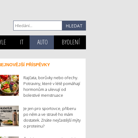
YLE
IT
AUTO
BYDLENÍ
NEJNOVĚJŠÍ PŘÍSPĚVKY
Rajčata, borůvky nebo ořechy.
Potraviny, které v létě pomáhají
hormonům a ulevují od
bolestivé menstruace
Je jen pro sportovce, přiberu
po něm a ve stravě ho mám
dostatek. Znáte nejčastější mýty
o proteinu?