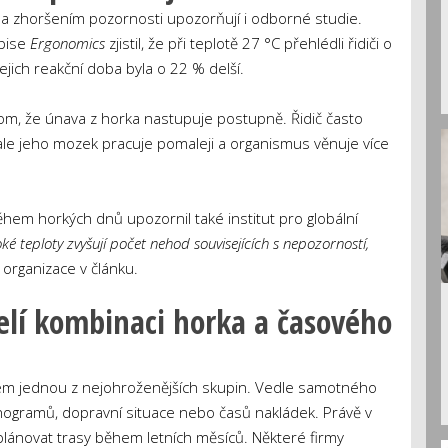
 a zhoršením pozornosti upozorňují i odborné studie.
pise
Ergonomics
zjistil, že při teplotě 27 °C přehlédli řidiči o
ejich reakční doba byla o 22 % delší.
om, že únava z horka nastupuje postupně. Řidič často
 ale jeho mozek pracuje pomaleji a organismus věnuje více
hem horkých dnů upozornil také institut pro globální
ké teploty zvyšují počet nehod souvisejících s nepozorností,
organizace v článku.
 čelí kombinaci horka a časového
firem jednou z nejohroženějších skupin. Vedle samotného
onogramů, dopravní situace nebo časů nakládek. Právě v
ak plánovat trasy během letních měsíců. Některé firmy