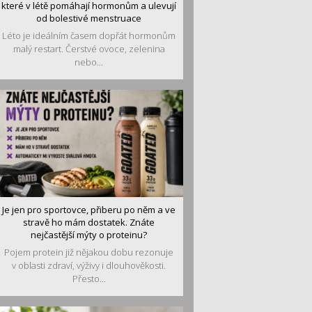
které v létě pomáhají hormonům a ulevují
od bolestivé menstruace
Léto je ideálním časem dopřát hormonům
malý restart. Čerstvé ovoce, zelenina
nebo...
Je jen pro sportovce, přiberu po něm a ve
stravě ho mám dostatek. Znáte
nejčastější mýty o proteinu?
Pojem protein již nějakou dobu rezonuje
v oblasti zdraví, výživy i dlouhověkosti.
Přesto...