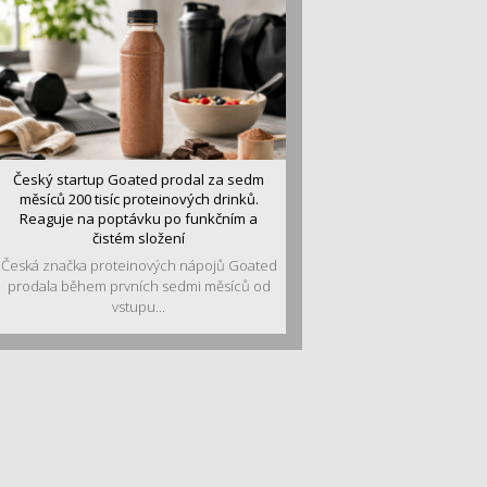
Český startup Goated prodal za sedm
měsíců 200 tisíc proteinových drinků.
Reaguje na poptávku po funkčním a
čistém složení
Česká značka proteinových nápojů Goated
prodala během prvních sedmi měsíců od
vstupu...