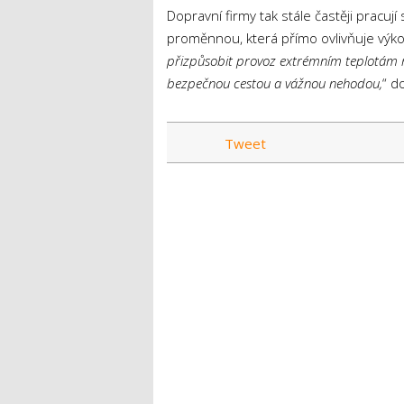
Dopravní firmy tak stále častěji pracuj
proměnnou, která přímo ovlivňuje výkon
přizpůsobit provoz extrémním teplotám mů
bezpečnou cestou a vážnou nehodou,
“ d
Tweet