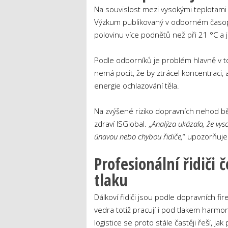
Na souvislost mezi vysokými teplotami
Výzkum publikovaný v odborném časo
polovinu více podnětů než při 21 °C a j
Podle odborníků je problém hlavně v t
nemá pocit, že by ztrácel koncentraci,
energie ochlazování těla.
Na zvýšené riziko dopravních nehod bě
zdraví ISGlobal. „
Analýza ukázala, že vyso
únavou nebo chybou řidiče,
“ upozorňuje 
Profesionální řidiči
tlaku
Dálkoví řidiči jsou podle dopravních 
vedra totiž pracují i pod tlakem harm
logistice se proto stále častěji řeší, j