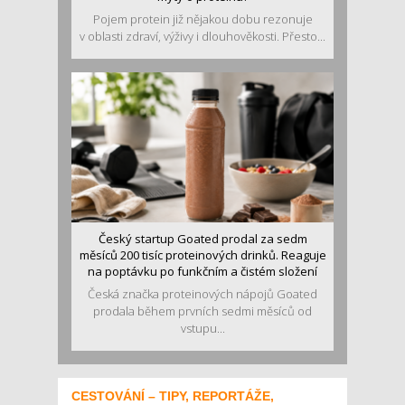
Pojem protein již nějakou dobu rezonuje
v oblasti zdraví, výživy i dlouhověkosti. Přesto...
Český startup Goated prodal za sedm
měsíců 200 tisíc proteinových drinků. Reaguje
na poptávku po funkčním a čistém složení
Česká značka proteinových nápojů Goated
prodala během prvních sedmi měsíců od
vstupu...
CESTOVÁNÍ – TIPY, REPORTÁŽE,