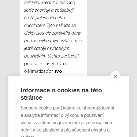
zařízení, která zdraví osob
spíše zhoršují a způsobují
časté pálení očí nebo
nachlazení. Tyto nežádoucí
efekty jsou ale zpravidla dány
pouze nevhodným výběrem či
ještě častěji nevhodným
používáním těchto zařízení,“
popisuje častý mýtus
o klimatizacích
Ivo
Zabloudil
ze společnosti
ENBRA
.
Informace o cookies na této
stránce
Tweet
Soubory cookie používáme ke shromažďování
a analýze informací o výkonu a používání
webu, zajištění fungování funkcí ze sociálních
chladící jednotka
ŠTÍTKY :
ENBRA MI
médií a ke zlepšení a přizpůsobení obsahu a