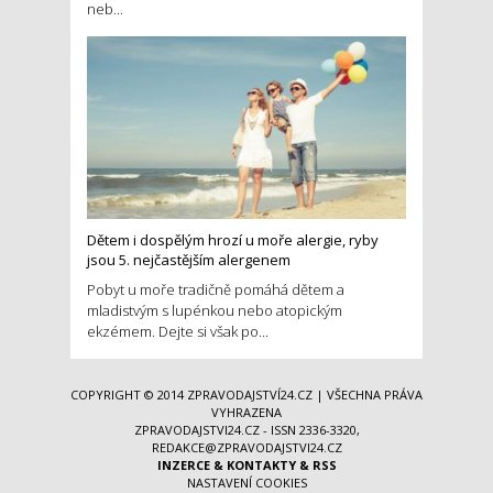
neb...
Dětem i dospělým hrozí u moře alergie, ryby
jsou 5. nejčastějším alergenem
Pobyt u moře tradičně pomáhá dětem a
mladistvým s lupénkou nebo atopickým
ekzémem. Dejte si však po...
COPYRIGHT © 2014
ZPRAVODAJSTVÍ24.CZ
| VŠECHNA PRÁVA
VYHRAZENA
ZPRAVODAJSTVI24.CZ - ISSN 2336-3320,
REDAKCE@ZPRAVODAJSTVI24.CZ
INZERCE
&
KONTAKTY
&
RSS
NASTAVENÍ COOKIES