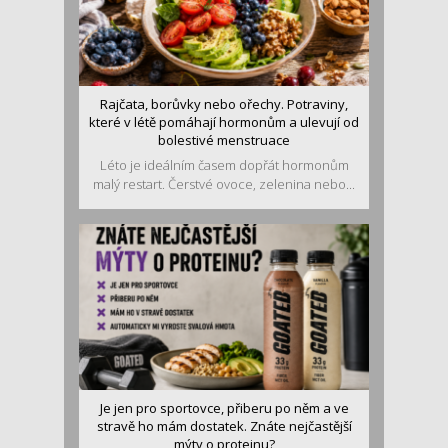
Rajčata, borůvky nebo ořechy. Potraviny,
které v létě pomáhají hormonům a ulevují od
bolestivé menstruace
Léto je ideálním časem dopřát hormonům
malý restart. Čerstvé ovoce, zelenina nebo...
Je jen pro sportovce, přiberu po něm a ve
stravě ho mám dostatek. Znáte nejčastější
mýty o proteinu?