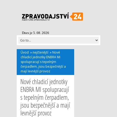
Dnes je 5. 08. 2026
Úvod
»
nejčtenější
»
Nové
chladicí jednotky ENBRA MI
spolupracují s tepelným
čerpadlem, jsou bezpečnější a
mají levnější provoz
Nové chladicí jednotky
ENBRA MI spolupracují
s tepelným čerpadlem,
jsou bezpečnější a mají
levnější provoz