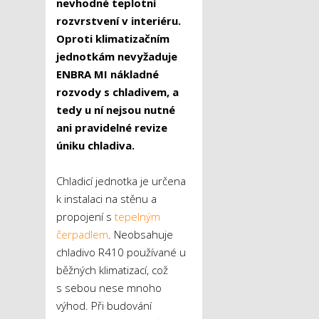
nevhodné teplotní
rozvrstvení v interiéru.
Oproti klimatizačním
jednotkám nevyžaduje
ENBRA MI nákladné
rozvody s chladivem, a
tedy u ní nejsou nutné
ani pravidelné revize
úniku chladiva.
Chladicí jednotka je určena
k instalaci na stěnu a
propojení s
tepelným
čerpadlem
. Neobsahuje
chladivo R410 používané u
běžných klimatizací, což
s sebou nese mnoho
výhod. Při budování