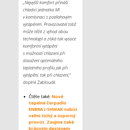
„Nejvyšší komfort přináší
chladicí jednotka MI
v kombinaci s podlahovým
vytápěním. Provozovatel totiž
může těžit z výhod obou
technologií a získá tak vysoce
komfortní vytápění
s možností chlazení při
dosažení optimálního
teplotního profilu jak při
vytápění, tak při chlazení,“
doplnil Zabloudil.
Čtěte také:
Nové
tepelné čerpadlo
ENBRA i-SHWAK nabízí
velmi tichý a úsporný
provoz. Zaujme také
krásným designem