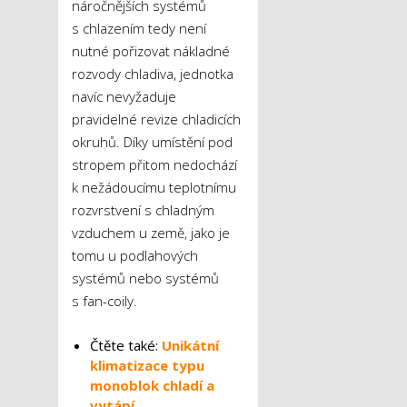
náročnějších systémů
s chlazením tedy není
nutné pořizovat nákladné
rozvody chladiva, jednotka
navíc nevyžaduje
pravidelné revize chladicích
okruhů. Díky umístění pod
stropem přitom nedochází
k nežádoucímu teplotnímu
rozvrstvení s chladným
vzduchem u země, jako je
tomu u podlahových
systémů nebo systémů
s fan-coily.
Čtěte také:
Unikátní
klimatizace typu
monoblok chladí a
vytápí