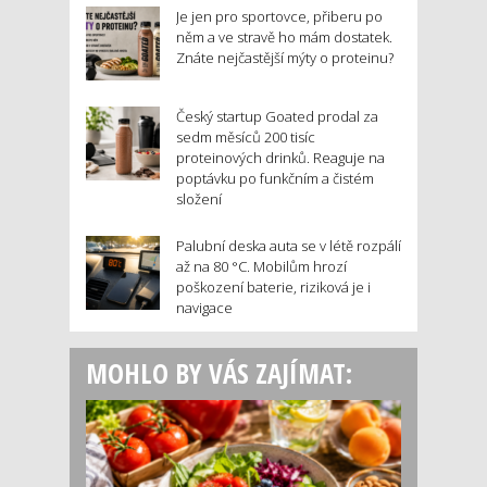
Je jen pro sportovce, přiberu po
něm a ve stravě ho mám dostatek.
Znáte nejčastější mýty o proteinu?
Český startup Goated prodal za
sedm měsíců 200 tisíc
proteinových drinků. Reaguje na
poptávku po funkčním a čistém
složení
Palubní deska auta se v létě rozpálí
až na 80 °C. Mobilům hrozí
poškození baterie, riziková je i
navigace
MOHLO BY VÁS ZAJÍMAT: