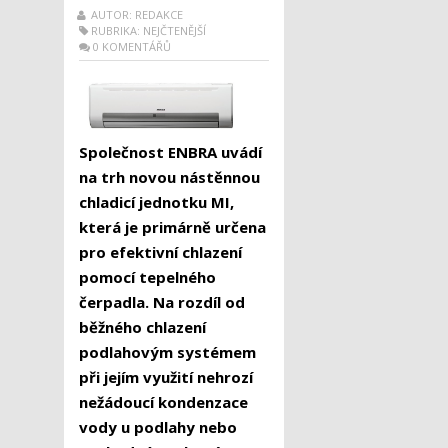
AUTOR: REDAKCE
RUBRIKA:
NEJČTENĚJŠÍ
0 KOMENTÁŘŮ
Společnost ENBRA uvádí
na trh novou nástěnnou
chladicí jednotku MI,
která je primárně určena
pro efektivní chlazení
pomocí tepelného
čerpadla. Na rozdíl od
běžného chlazení
podlahovým systémem
při jejím využití nehrozí
nežádoucí kondenzace
vody u podlahy nebo