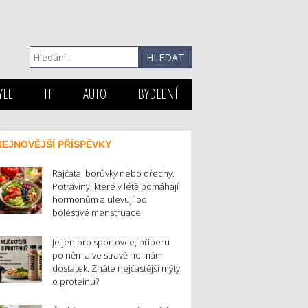
YLE
IT
AUTO
BYDLENÍ
NEJNOVĚJŠÍ PŘÍSPĚVKY
Rajčata, borůvky nebo ořechy.
Potraviny, které v létě pomáhají
hormonům a ulevují od
bolestivé menstruace
Je jen pro sportovce, přiberu
po něm a ve stravě ho mám
dostatek. Znáte nejčastější mýty
o proteinu?