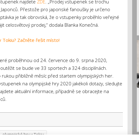
vstupenek najdete
ZDE
. „Prodej vstupenek se trochu
Japonců. Přestože pro japonské fanoušky je určeno
távka je tak obrovská, že o vstupenky proběhlo veřejné
it celosvětový prodej,“ dodala Blanka Konečná.
 Tokiu? Začněte řešit místo!
které proběhnou od 24. července do 9. srpna 2020,
outěžit se bude ve 33 sportech a 324 disciplínách.
 rukou přibližně měsíc před startem olympijských her.
tupenek na olympijské hry 2020 jakékoli dotazy, sledujte
najdete aktuální informace, případně se obracejte na
ců.
olympijské hry v Tokiu