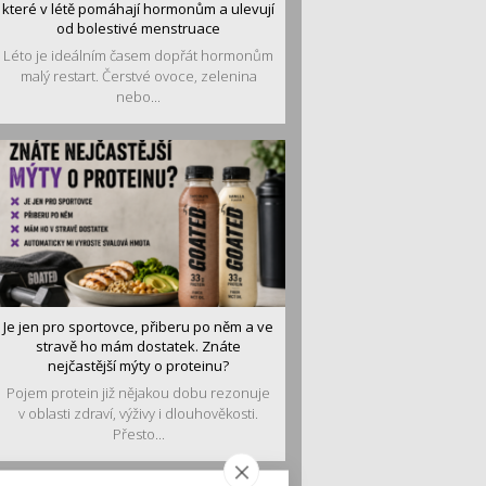
které v létě pomáhají hormonům a ulevují
od bolestivé menstruace
Léto je ideálním časem dopřát hormonům
malý restart. Čerstvé ovoce, zelenina
nebo...
Je jen pro sportovce, přiberu po něm a ve
stravě ho mám dostatek. Znáte
nejčastější mýty o proteinu?
Pojem protein již nějakou dobu rezonuje
v oblasti zdraví, výživy i dlouhověkosti.
Přesto...