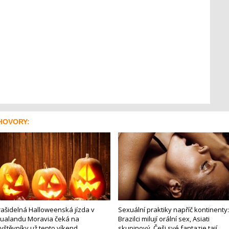
HOVORY:
rašidelná Halloweenská jízda v
Sexuální praktiky napříč kontinenty:
ualandu Moravia čeká na
Brazilci milují orální sex, Asiati
vštěvníky už tento víkend
skupinový, Češi své fantazie tají