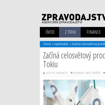
ÚVOD
Z TRHU
FINANCE
Úvod
»
nejčtenější
»
Začíná celosvětový prode
Začíná celosvětový pro
Tokiu
AUTOR: REDAKCE
RUBRIKA:
NEJČTENĚJŠÍ