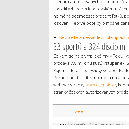
seznam autorizovaných distributorů 
zpozdil vzhledem k obrovskému zájmu 
nejméně sedmdesát procent lístků, pop
losování. Teprve poté bylo možné zaháj
Nechcete zmeškat letní olympiádu v
33 sportů a 324 disciplín
Celkem se na olympijské hry v Tokiu, 
prodává 7,8 milionu kusů vstupenek. S
Zájemci dostanou fyzicky vstupenky do
Pokud budete mít k možnosti nákupu vs
webové stránky
www.olympic.cz
, kde 
stránky českých autorizovaných prodej
Tweet
celosvětový prodej vstupenek
ŠTÍTKY :