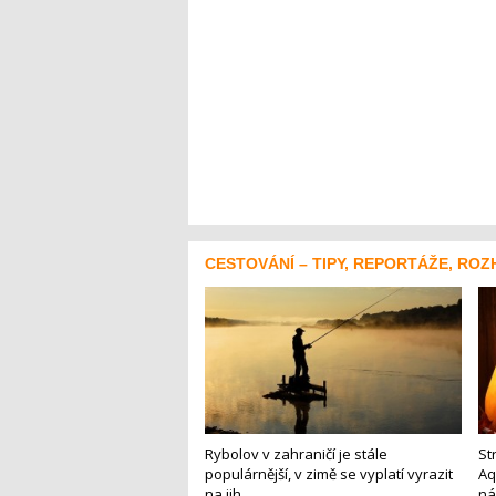
CESTOVÁNÍ – TIPY, REPORTÁŽE, ROZ
Rybolov v zahraničí je stále
St
populárnější, v zimě se vyplatí vyrazit
Aq
na jih
ná