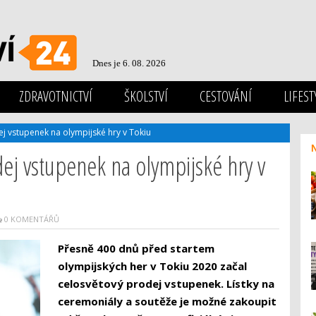
Dnes je 6. 08. 2026
ZDRAVOTNICTVÍ
ŠKOLSTVÍ
CESTOVÁNÍ
LIFEST
j vstupenek na olympijské hry v Tokiu
dej vstupenek na olympijské hry v
0 KOMENTÁŘŮ
Přesně 400 dnů před startem
olympijských her v Tokiu 2020 začal
celosvětový prodej vstupenek. Lístky na
ceremoniály a soutěže je možné zakoupit