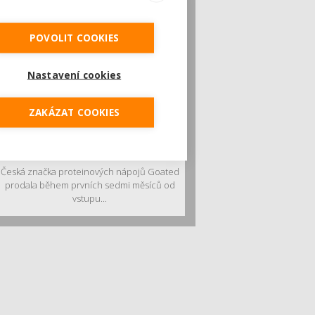
POVOLIT COOKIES
Nastavení cookies
ZAKÁZAT COOKIES
Český startup Goated prodal za sedm
měsíců 200 tisíc proteinových drinků.
Reaguje na poptávku po funkčním a
čistém složení
Česká značka proteinových nápojů Goated
prodala během prvních sedmi měsíců od
vstupu...