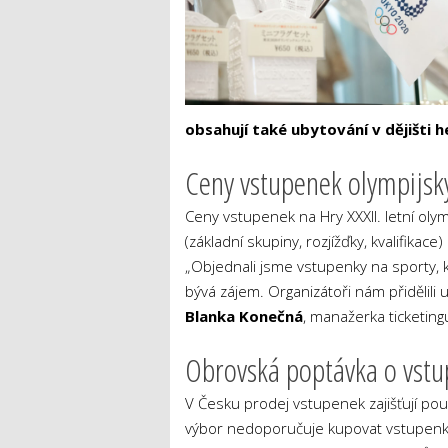
obsahují také ubytování v dějišti h
Ceny vstupenek olympijsk
Ceny vstupenek na Hry XXXII. letní ol
(základní skupiny, rozjížďky, kvalifika
„Objednali jsme vstupenky na sporty,
bývá zájem. Organizátoři nám přidělili ur
Blanka Konečná
, manažerka ticketin
Obrovská poptávka o vstu
V Česku prodej vstupenek zajišťují po
výbor nedoporučuje kupovat vstupenky