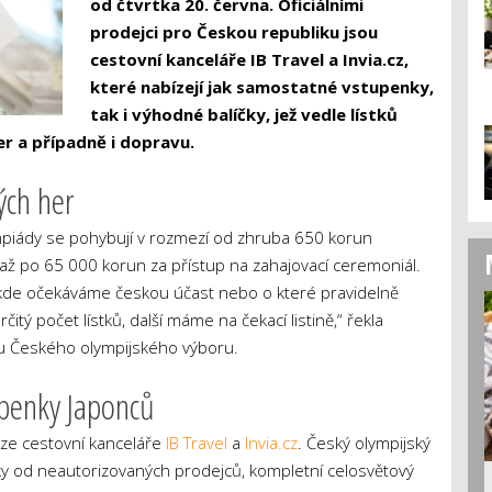
od čtvrtka 20. června. Oficiálními
prodejci pro Českou republiku jsou
cestovní kanceláře IB Travel a Invia.cz,
které nabízejí jak samostatné vstupenky,
tak i výhodné balíčky, jež vedle lístků
er a případně i dopravu.
ých her
ympiády se pohybují v rozmezí od zhruba 650 korun
ce) až po 65 000 korun za přístup na zahajovací ceremoniál.
 kde očekáváme českou účast nebo o které pravidelně
čitý počet lístků, další máme na čekací listině,“ řekla
gu Českého olympijského výboru.
penky Japonců
uze cestovní kanceláře
IB Travel
a
Invia.cz
. Český olympijský
 od neautorizovaných prodejců, kompletní celosvětový