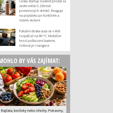
Český startup Goated prodal za
sedm měsíců 200 tisíc
proteinových drinků. Reaguje
na poptávku po funkčním a
čistém složení
Palubní deska auta se v létě
rozpálí až na 80 °C. Mobilům
hrozí poškození baterie,
riziková je i navigace
MOHLO BY VÁS ZAJÍMAT:
Rajčata, borůvky nebo ořechy. Potraviny,