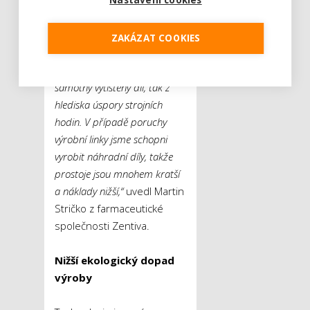
Nastavení cookies
zabránit tak drahému
přerušení výroby.
ZAKÁZAT COOKIES
„3D tisk se rozhodně vyplatí.
Jak z hlediska nákladů na
samotný vytištěný díl, tak z
hlediska úspory strojních
hodin. V případě poruchy
výrobní linky jsme schopni
vyrobit náhradní díly, takže
prostoje jsou mnohem kratší
a náklady nižší,“
uvedl Martin
Stričko z farmaceutické
společnosti Zentiva.
Nižší ekologický dopad
výroby