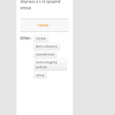
dopravu a s ní spojené
emise.
Tweet
3d tisk
ŠTÍTKY :
Bert solutions
stavebnictví
technologický
pokrok
vývoj