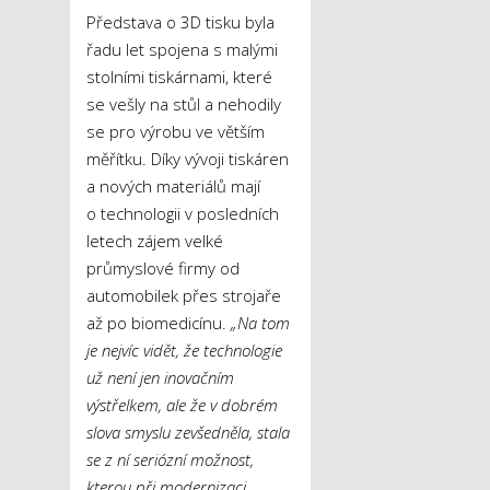
Představa o 3D tisku byla
řadu let spojena s malými
stolními tiskárnami, které
se vešly na stůl a nehodily
se pro výrobu ve větším
měřítku. Díky vývoji tiskáren
a nových materiálů mají
o technologii v posledních
letech zájem velké
průmyslové firmy od
automobilek přes strojaře
až po biomedicínu.
„Na tom
je nejvíc vidět, že technologie
už není jen inovačním
výstřelkem, ale že v dobrém
slova smyslu zevšedněla, stala
se z ní seriózní možnost,
kterou při modernizaci