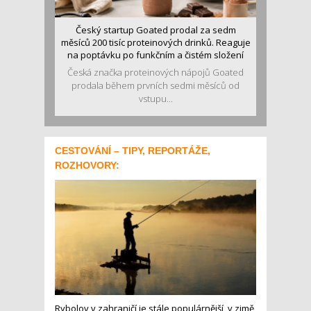
Český startup Goated prodal za sedm
měsíců 200 tisíc proteinových drinků. Reaguje
na poptávku po funkčním a čistém složení
Česká značka proteinových nápojů Goated
prodala během prvních sedmi měsíců od
vstupu...
CESTOVÁNÍ – TIPY, REPORTÁŽE,
ROZHOVORY:
Rybolov v zahraničí je stále populárnější, v zimě