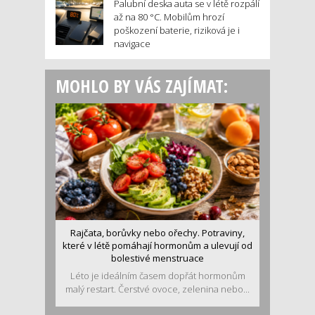
Palubní deska auta se v létě rozpálí
až na 80 °C. Mobilům hrozí
poškození baterie, riziková je i
navigace
MOHLO BY VÁS ZAJÍMAT:
Rajčata, borůvky nebo ořechy. Potraviny,
které v létě pomáhají hormonům a ulevují od
bolestivé menstruace
Léto je ideálním časem dopřát hormonům
malý restart. Čerstvé ovoce, zelenina nebo...