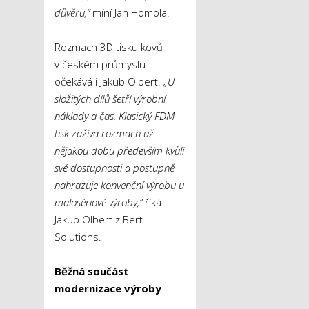
důvěru,“
míní Jan Homola.
Rozmach 3D tisku kovů
v českém průmyslu
očekává i Jakub Olbert.
„U
složitých dílů šetří výrobní
náklady a čas. Klasický FDM
tisk zažívá rozmach už
nějakou dobu především kvůli
své dostupnosti a postupně
nahrazuje konvenční výrobu u
malosériové výroby,“
říká
Jakub Olbert z Bert
Solutions.
Běžná součást
modernizace výroby