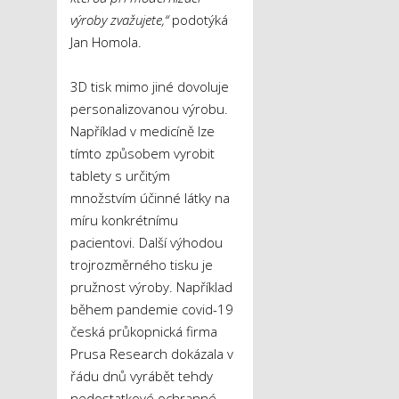
výroby zvažujete,“
podotýká
Jan Homola.
3D tisk mimo jiné dovoluje
personalizovanou výrobu.
Například v medicíně lze
tímto způsobem vyrobit
tablety s určitým
množstvím účinné látky na
míru konkrétnímu
pacientovi. Další výhodou
trojrozměrného tisku je
pružnost výroby. Například
během pandemie covid-19
česká průkopnická firma
Prusa Research dokázala v
řádu dnů vyrábět tehdy
nedostatkové ochranné