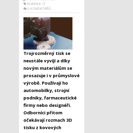
RUBRIKA:
IT
0 KOMENTÁŘŮ
Trojrozměrný tisk se
neustále vyvíjí a díky
novým materiálům se
prosazuje i v průmyslové
výrobě. Používají ho
automobilky, strojní
podniky, farmaceutické
firmy nebo designéři.
Odborníci přitom
očekávají rozmach 3D
tisku z kovových