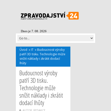
Dnes je 7. 08. 2026
Úvod
»
IT
»
Budoucnost výroby
patří 3D tisku. Technologie může
snížit náklady i zkrátit dodací
lhůty
Budoucnost výroby
patří 3D tisku.
Technologie může
snížit náklady i zkrátit
dodací lhůty
AUTOR: REDAKCE