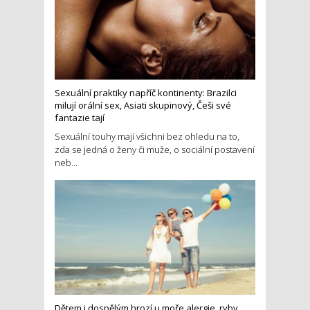
Sexuální praktiky napříč kontinenty: Brazilci
milují orální sex, Asiati skupinový, Češi své
fantazie tají
Sexuální touhy mají všichni bez ohledu na to,
zda se jedná o ženy či muže, o sociální postavení
neb...
Dětem i dospělým hrozí u moře alergie, ryby