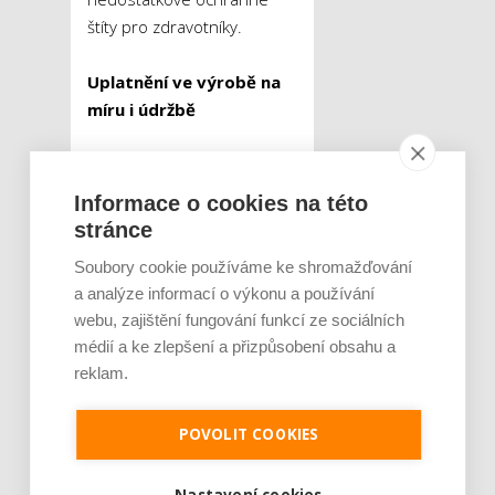
štíty pro zdravotníky.
Uplatnění ve výrobě na
míru i údržbě
Trojrozměrný tisk se tak
dnes používá ve velkém
Informace o cookies na této
například pro výrobu
stránce
podrážek sportovní obuvi,
Soubory cookie používáme ke shromažďování
ve zdravotnictví zase našel
a analýze informací o výkonu a používání
uplatnění při výrobě
webu, zajištění fungování funkcí ze sociálních
kompenzačních pomůcek
médií a ke zlepšení a přizpůsobení obsahu a
na míru. Osvědčuje se také
reklam.
při údržbě výrobních linek a
strojů, protože lze díky
POVOLIT COOKIES
němu operativně vyrobit
potřebnou součástku a