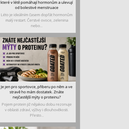
které v létě pomáhají hormonům a ulevují
od bolestivé menstruace
Léto je ideálním časem dopřát hormonům
malý restart. Čerstvé ovoce, zelenina
nebo...
Je jen pro sportovce, přiberu po něm a ve
stravě ho mám dostatek. Znáte
nejčastější mýty o proteinu?
Pojem protein již nějakou dobu rezonuje
v oblasti zdraví, výživy i dlouhověkosti.
Přesto...