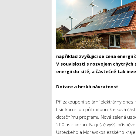
například zvyšující se cena energií
V souvislosti s rozvojem chytrých 
energii do sítě, a částečně tak inv
Dotace a brzká návratnost
Při zakoupení solární elektrárny dnes
tisíc korun do půl milionu. Celková čás
dotačnímu programu Nová zelená úsporá
200 tisíc korun. Na ještě vyšší přísp
Ústeckého a Moravskoslezského kraje