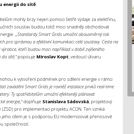
energii do sítě
itelům mohly brzy nejen pomoci šetřit výdaje za elektřinu,
ribučních soustav budou totiž moci snadněji obchodovat
energie.
„Standardy Smart Grids umožní obousměrný tok
ných pro správnou a efektivní komunikaci celé soustavy. Cesta na
né výrobce, kteří budou moci například v době zvýšeného
do sítě,“
popisuje
Miroslav Kopt
, vedoucí útvaru
mohou k vytvoření podmínek pro sdílení energie v rámci
tí zavádění Smart Grids je rovněž instalace prvků real-time
tery. Ty spotřebitelům umožní efektivněji plánovat
ké energie,“
doplňuje
Stanislava Sádovská
, projektový
(ZSD) pro implementaci projektu ACON. Ten vzniká
 a jeho cílem je s podporou EU modernizovat přenosové
u společností.