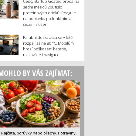
Český startup Goated prodal za
sedm měsíců 200 tisíc
proteinových drinků. Reaguje
na poptávku po funkčním a
čistém složení
Palubní deska auta se v létě
rozpálí až na 80 °C. Mobilům
hrozí poškození baterie,
riziková je i navigace
MOHLO BY VÁS ZAJÍMAT:
Rajčata, borůvky nebo ořechy. Potraviny,