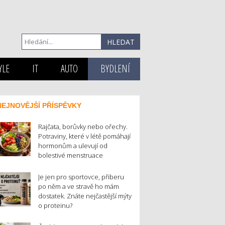
YLE
IT
AUTO
BYDLENÍ
NEJNOVĚJŠÍ PŘÍSPĚVKY
Rajčata, borůvky nebo ořechy.
Potraviny, které v létě pomáhají
hormonům a ulevují od
bolestivé menstruace
Je jen pro sportovce, přiberu
po něm a ve stravě ho mám
dostatek. Znáte nejčastější mýty
o proteinu?