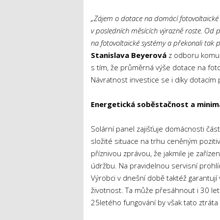
„Zájem o dotace na domácí fotovoltaické
v posledních měsících výrazně roste. Od po
na fotovoltaické systémy a překonali tak p
Stanislava Beyerová
z odboru komuni
s tím, že průměrná výše dotace na foto
Návratnost investice se i díky dotacím 
Energetická soběstačnost a minimá
Solární panel zajišťuje domácnosti čá
složité situace na trhu ceněným pozitiv
příznivou zprávou, že jakmile je zaříze
údržbu. Na pravidelnou servisní prohlí
Výrobci v dnešní době taktéž garantují 
životnost. Ta může přesáhnout i 30 le
25letého fungování by však tato ztráta