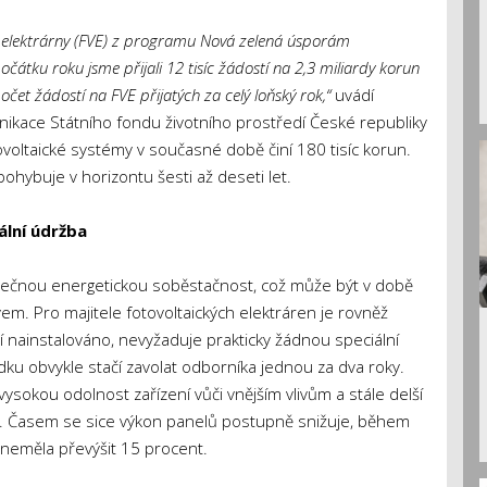
 elektrárny (FVE) z programu Nová zelená úsporám
čátku roku jsme přijali 12 tisíc žádostí na 2,3 miliardy korun
očet žádostí na FVE přijatých za celý loňský rok,“
uvádí
kace Státního fondu životního prostředí České republiky
voltaické systémy v současné době činí 180 tisíc korun.
pohybuje v horizontu šesti až deseti let.
lní údržba
stečnou energetickou soběstačnost, což může být v době
em. Pro majitele fotovoltaických elektráren je rovněž
ní nainstalováno, nevyžaduje prakticky žádnou speciální
dku obvykle stačí zavolat odborníka jednou za dva roky.
vysokou odolnost zařízení vůči vnějším vlivům a stále delší
t. Časem se sice výkon panelů postupně snižuje, během
 neměla převýšit 15 procent.