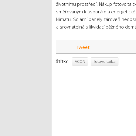
životnímu prostředí. Nákup fotovoltai
směřovaným k úsporám a energetické s
klimatu. Solární panely zároveň neobsah
a srovnatelná s likvidací běžného dom
Tweet
ACON
fotovoltaika
ŠTÍTKY :