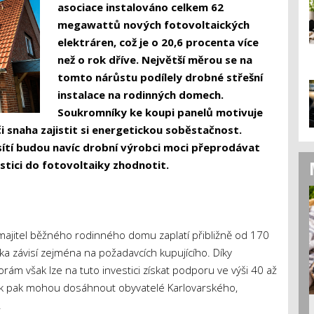
asociace instalováno celkem 62
megawattů nových fotovoltaických
elektráren, což je o 20,6 procenta více
než o rok dříve. Největší měrou se na
tomto nárůstu podílely drobné střešní
instalace na rodinných domech.
Soukromníky ke koupi panelů motivuje
 či snaha zajistit si energetickou soběstačnost.
sítí budou navíc drobní výrobci moci přeprodávat
estici do fotovoltaiky zhodnotit.
 majitel běžného rodinného domu zaplatí přibližně od 170
tka závisí zejména na požadavcích kupujícího. Díky
m však lze na tuto investici získat podporu ve výši 40 až
ěvek pak mohou dosáhnout obyvatelé Karlovarského,
.