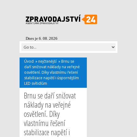
Dnes je 6. 08. 2026
Úvod
»
nejčtenější
»
Brnu se
daří snižovat náklady na veřejné
osvětlení. Díky vlastnímu řešení
stabilizace napětí i úspornějším
LED svítidlům
Brnu se daří snižovat
náklady na veřejné
osvětlení. Díky
vlastnímu řešení
stabilizace napětí i