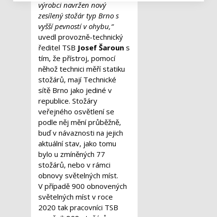
výrobci navržen nový
zesílený stožár typ Brno s
vyšší pevností v ohybu,“
uvedl provozně-technický
ředitel TSB
Josef Šaroun
s
tím, že přístroj, pomocí
něhož technici měří statiku
stožárů, mají Technické
sítě Brno jako jediné v
republice. Stožáry
veřejného osvětlení se
podle něj mění průběžně,
buď v návaznosti na jejich
aktuální stav, jako tomu
bylo u zmíněných 77
stožárů, nebo v rámci
obnovy světelných míst.
V případě 900 obnovených
světelných míst v roce
2020 tak pracovníci TSB