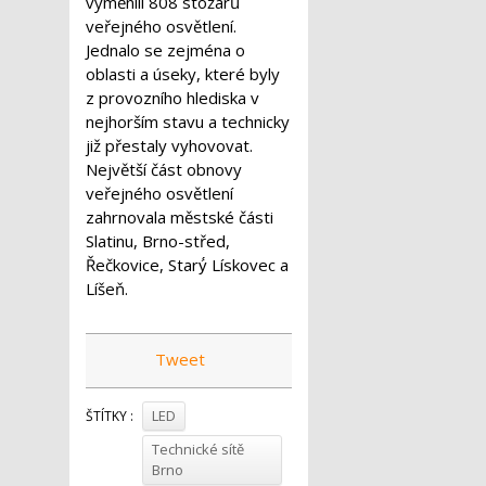
vyměnili 808 stožárů
veřejného osvětlení.
Jednalo se zejména o
oblasti a úseky, které byly
z provozního hlediska v
nejhorším stavu a technicky
již přestaly vyhovovat.
Největší část obnovy
veřejného osvětlení
zahrnovala městské části
Slatinu, Brno-střed,
Řečkovice, Starý́ Lískovec a
Líšeň.
Tweet
LED
ŠTÍTKY :
Technické sítě
Brno