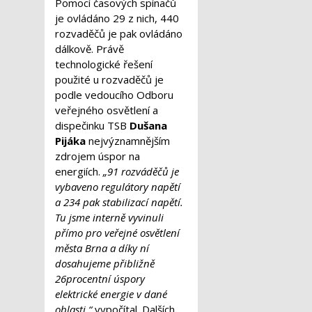
Pomocí časových spínačů
je ovládáno 29 z nich, 440
rozvaděčů je pak ovládáno
dálkově. Právě
technologické řešení
použité u rozvaděčů je
podle vedoucího Odboru
veřejného osvětlení a
dispečinku TSB
Dušana
Pijáka
nejvýznamnějším
zdrojem úspor na
energiích.
„91 rozváděčů je
vybaveno regulátory napětí
a 234 pak stabilizací napětí.
Tu jsme interně vyvinuli
přímo pro veřejné osvětlení
města Brna a díky ní
dosahujeme přibližně
26procentní úspory
elektrické energie v dané
oblasti,“
vypočítal. Dalších