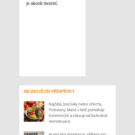
NEJNOVĚJŠÍ PŘÍSPĚVKY
Rajčata, borůvky nebo ořechy.
Potraviny, které v létě pomáhají
hormonům a ulevují od bolestivé
menstruace
Je jen pro sportovce, přiberu po