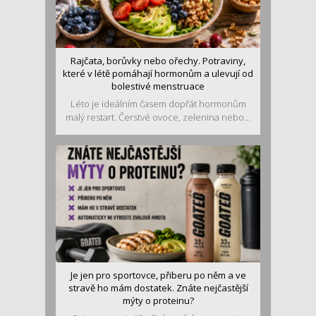
Rajčata, borůvky nebo ořechy. Potraviny,
které v létě pomáhají hormonům a ulevují od
bolestivé menstruace
Léto je ideálním časem dopřát hormonům
malý restart. Čerstvé ovoce, zelenina nebo...
Je jen pro sportovce, přiberu po něm a ve
stravě ho mám dostatek. Znáte nejčastější
mýty o proteinu?