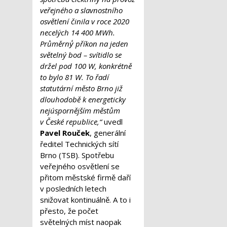
veřejného a slavnostního
osvětlení činila v roce 2020
necelých 14 400 MWh.
Průměrný́ příkon na jeden
světelný bod – svítidlo se
držel pod 100 W, konkrétně
to bylo 81 W. To řadí
statutární město Brno již
dlouhodobě k energeticky
nejúspornějším městům
v České republice,“
uvedl
Pavel Rouček
, generální
ředitel Technických sítí
Brno (TSB). Spotřebu
veřejného osvětlení se
přitom městské firmě daří
v posledních letech
snižovat kontinuálně. A to i
přesto, že počet
světelných míst naopak