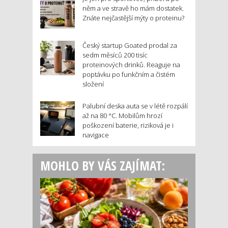
něm a ve stravě ho mám dostatek.
Znáte nejčastější mýty o proteinu?
Český startup Goated prodal za
sedm měsíců 200 tisíc
proteinových drinků. Reaguje na
poptávku po funkčním a čistém
složení
Palubní deska auta se v létě rozpálí
až na 80 °C. Mobilům hrozí
poškození baterie, riziková je i
navigace
MOHLO BY VÁS ZAJÍMAT: