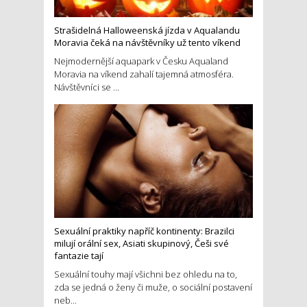
Strašidelná Halloweenská jízda v Aqualandu
Moravia čeká na návštěvníky už tento víkend
Nejmodernější aquapark v Česku Aqualand
Moravia na víkend zahalí tajemná atmosféra.
Návštěvníci se ...
Sexuální praktiky napříč kontinenty: Brazilci
milují orální sex, Asiati skupinový, Češi své
fantazie tají
Sexuální touhy mají všichni bez ohledu na to,
zda se jedná o ženy či muže, o sociální postavení
neb...