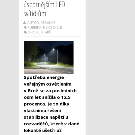
úspornějším LED
svítidlům
AUTOR: REDAKCE
RUBRIKA:
NEJČTENĚJŠÍ
0 KOMENTÁŘŮ
Spotřeba energie
veřejným osvětlením
v Brně se za posledních
osm let snížila o 12,5
procenta. Je to díky
vlastnímu řešení
stabilizace napětí u
rozvaděčů, které v dané
lokalitě ušetří až