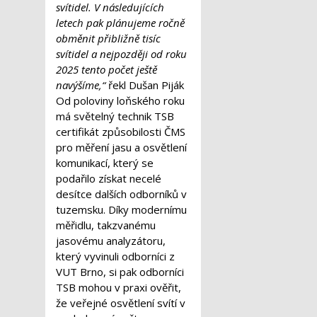
svítidel. V následujících
letech pak plánujeme ročně
obměnit přibližně tisíc
svítidel a nejpozději od roku
2025 tento počet ještě
navýšíme,“
řekl Dušan Piják
Od poloviny loňského roku
má světelný technik TSB
certifikát způsobilosti ČMS
pro měření jasu a osvětlení
komunikací, který se
podařilo získat necelé
desítce dalších odborníků v
tuzemsku. Díky modernímu
měřidlu, takzvanému
jasovému analyzátoru,
který vyvinuli odborníci z
VUT Brno, si pak odborníci
TSB mohou v praxi ověřit,
že veřejné osvětlení svítí v