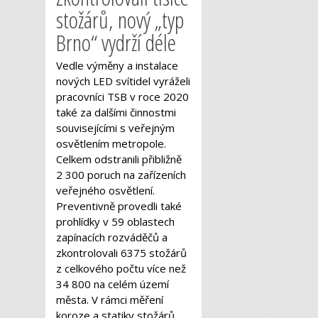
stožárů, nový „typ
Brno“ vydrží déle
Vedle výměny a instalace
nových LED svítidel vyráželi
pracovníci TSB v roce 2020
také za dalšími činnostmi
souvisejícími s veřejným
osvětlením metropole.
Celkem odstranili přibližně
2 300 poruch na zařízeních
veřejného osvětlení.
Preventivně provedli také
prohlídky v 59 oblastech
zapínacích rozváděčů a
zkontrolovali 6375 stožárů
z celkového počtu více než
34 800 na celém území
města. V rámci měření
koroze a statiky stožárů