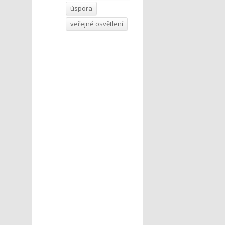
úspora
veřejné osvětlení