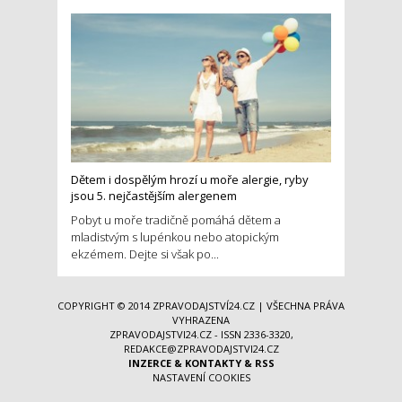
Dětem i dospělým hrozí u moře alergie, ryby
jsou 5. nejčastějším alergenem
Pobyt u moře tradičně pomáhá dětem a
mladistvým s lupénkou nebo atopickým
ekzémem. Dejte si však po...
COPYRIGHT © 2014
ZPRAVODAJSTVÍ24.CZ
| VŠECHNA PRÁVA
VYHRAZENA
ZPRAVODAJSTVI24.CZ - ISSN 2336-3320,
REDAKCE@ZPRAVODAJSTVI24.CZ
INZERCE
&
KONTAKTY
&
RSS
NASTAVENÍ COOKIES