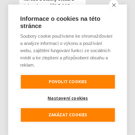
jich pak prověřili 7 005.
Z tohoto počtu bylo třeba
Informace o cookies na této
77 stožárů vyměnit.
„V
oblasti testování statiky
stránce
stožárů je již změřeno
Soubory cookie používáme ke shromažďování
bezmála 34 tisíc kusů
a analýze informací o výkonu a používání
stožárů. Z těchto výstupů
webu, zajištění fungování funkcí ze sociálních
byla stanovena
médií a ke zlepšení a přizpůsobení obsahu a
předpokládaná budoucí
obnova veřejného osvětlení
reklam.
a zejména každoroční počet
stožárů, které bude třeba
POVOLIT COOKIES
nahradit Je připraven plán
opakovaných měření tak,
aby se maximálně
Nastavení cookies
předcházelo pádu stožáru. I
v návaznosti na osazování
ZAKÁZAT COOKIES
stožárů dopravními
značkami, které snižují jejich
životnost, byl ve spolupráci s