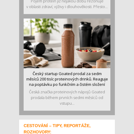
Pojem protein již nějakou dobu rezonuje
v oblasti zdraví, výživy i dlouhověkosti. Přesto...
Český startup Goated prodal za sedm
měsíců 200 tisíc proteinových drinků. Reaguje
na poptávku po funkčním a čistém složení
Česká značka proteinových nápojů Goated
prodala během prvních sedmi měsíců od
vstupu...
CESTOVÁNÍ – TIPY, REPORTÁŽE,
ROZHOVORY: