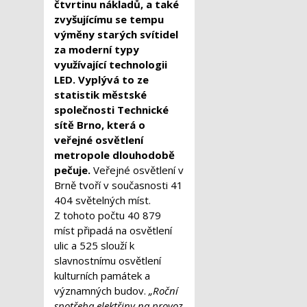
čtvrtinu nákladů, a také
zvyšujícímu se tempu
výměny starých svítidel
za moderní typy
využívající technologii
LED. Vyplývá to ze
statistik městské
společnosti Technické
sítě Brno, která o
veřejné osvětlení
metropole dlouhodobě
pečuje.
Veřejné osvětlení v
Brně tvoří v současnosti 41
404 světelných míst.
Z tohoto počtu 40 879
míst připadá na osvětlení
ulic a 525 slouží k
slavnostnímu osvětlení
kulturních památek a
významných budov.
„Roční
spotřeba elektřiny na provoz