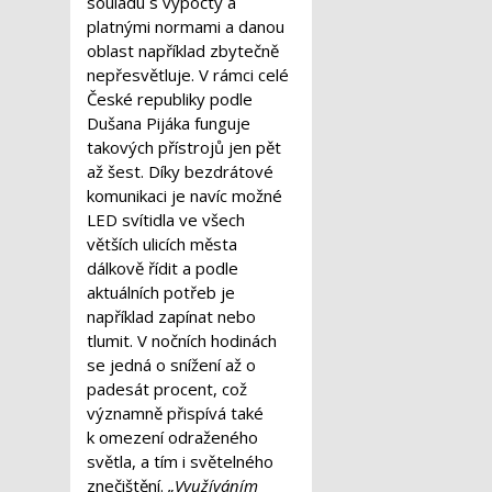
souladu s výpočty a
platnými normami a danou
oblast například zbytečně
nepřesvětluje. V rámci celé
České republiky podle
Dušana Pijáka funguje
takových přístrojů jen pět
až šest. Díky bezdrátové
komunikaci je navíc možné
LED svítidla ve všech
větších ulicích města
dálkově řídit a podle
aktuálních potřeb je
například zapínat nebo
tlumit. V nočních hodinách
se jedná o snížení až o
padesát procent, což
významně přispívá také
k omezení odraženého
světla, a tím i světelného
znečištění.
„Využíváním