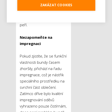
ZAKÁZAT COOKIES
sušičky několik tenisových
míčků, které odstraní
případné vznikající shluky
peří.
Nezapomeňte na
impregnaci
Pokud zjistíte, že se funkční
vlastnosti bundy časem
zhoršily, přichází na řadu
impregnace, což je nástřik
speciálního prostředku na
svrchní část oblečení.
Zatímco dříve bylo kvalitní
impregnování oděvů
vyhrazeno pouze čistírnám,