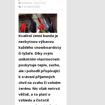
RUBRIKA:
LIFESTYLE
0 KOMENTÁŘŮ
Kvalitní zimní bunda je
nezbytnou výbavou
každého snowboardisty
či lyžaře. Díky svým
unikátním vlastnostem
poskytuje teplo, sucho,
ale i pohodlí přispívající
k trávení příjemných
chvil na svahu či volném
terénu. Nic však netrvá
věčně, a to platí o
vzhledu a čistotě