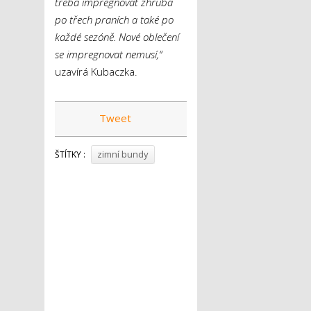
třeba impregnovat zhruba
po třech praních a také po
každé sezóně. Nové oblečení
se impregnovat nemusí,“
uzavírá Kubaczka.
Tweet
zimní bundy
ŠTÍTKY :