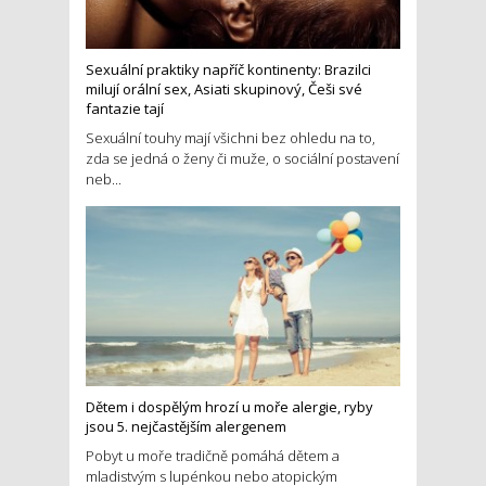
Sexuální praktiky napříč kontinenty: Brazilci
milují orální sex, Asiati skupinový, Češi své
fantazie tají
Sexuální touhy mají všichni bez ohledu na to,
zda se jedná o ženy či muže, o sociální postavení
neb...
Dětem i dospělým hrozí u moře alergie, ryby
jsou 5. nejčastějším alergenem
Pobyt u moře tradičně pomáhá dětem a
mladistvým s lupénkou nebo atopickým