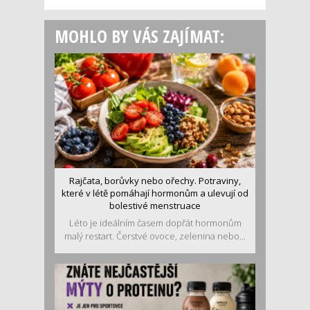
MOHLO BY VÁS ZAJÍMAT:
Rajčata, borůvky nebo ořechy. Potraviny,
které v létě pomáhají hormonům a ulevují od
bolestivé menstruace
Léto je ideálním časem dopřát hormonům
malý restart. Čerstvé ovoce, zelenina nebo...