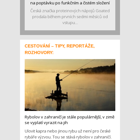
na poptávku po funkčním a čistém složení
Česká značka proteinových nápojů Goated
prodala během prvních sedmi měsíců od
vstupu...
CESTOVÁNÍ – TIPY, REPORTÁŽE,
ROZHOVORY:
Rybolov v zahraničí je stále populárnější, v zimě
se vyplatí vyrazit na jih
Ulovit kapra nebo jinou rybu už není pro české
rybáře výzvou. Tou se stává rybolov v zahraničí.