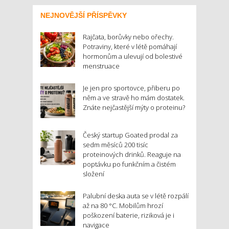
NEJNOVĚJŠÍ PŘÍSPĚVKY
Rajčata, borůvky nebo ořechy.
Potraviny, které v létě pomáhají
hormonům a ulevují od bolestivé
menstruace
Je jen pro sportovce, přiberu po
něm a ve stravě ho mám dostatek.
Znáte nejčastější mýty o proteinu?
Český startup Goated prodal za
sedm měsíců 200 tisíc
proteinových drinků. Reaguje na
poptávku po funkčním a čistém
složení
Palubní deska auta se v létě rozpálí
až na 80 °C. Mobilům hrozí
poškození baterie, riziková je i
navigace