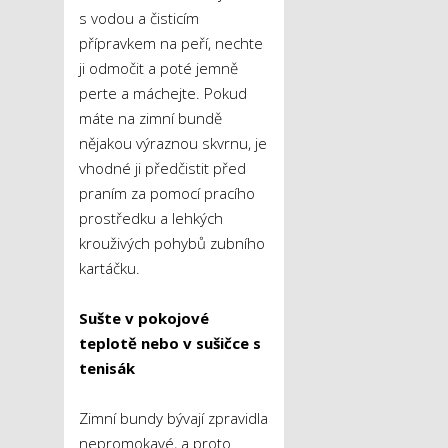
s vodou a čisticím
přípravkem na peří, nechte
ji odmočit a poté jemně
perte a máchejte. Pokud
máte na zimní bundě
nějakou výraznou skvrnu, je
vhodné ji předčistit před
praním za pomocí pracího
prostředku a lehkých
krouživých pohybů zubního
kartáčku.
Sušte v pokojové
teplotě nebo v sušičce s
tenisák
Zimní bundy bývají zpravidla
nepromokavé, a proto