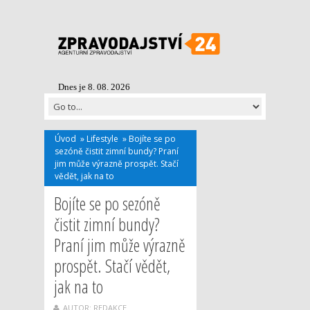
Dnes je 8. 08. 2026
Úvod
»
Lifestyle
»
Bojíte se po
sezóně čistit zimní bundy? Praní
jim může výrazně prospět. Stačí
vědět, jak na to
Bojíte se po sezóně
čistit zimní bundy?
Praní jim může výrazně
prospět. Stačí vědět,
jak na to
AUTOR: REDAKCE