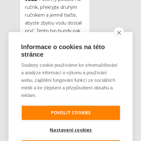
ručník, překryjte druhým
ručníkem a jemně tlačte,
abyste zbylou vodu dostali
pryč. Tento typ bundy pak
sušte ve vodorovné poloze
po dobu tří dnů, aby
Informace o cookies na této
stránce
nedošlo k narušení
vnitřních struktur. Během
Soubory cookie používáme ke shromažďování
toho ji nejméně pětkrát
a analýze informací o výkonu a používání
denně natřásejte, aby
webu, zajištění fungování funkcí ze sociálních
v bundě nevznikly
médií a ke zlepšení a přizpůsobení obsahu a
chuchvalce peří, které by
reklam.
začaly plesnivět. Pokud
vlastníte sušičku, péřová
POVOLIT COOKIES
bunda se suší na nízký
stupeň zhruba
15 minut.
Nastavení cookies
Při sušení se navíc
doporučuje vložit do