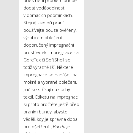
dnes není problém bundě
dodat voděodolnost
v domácích podmínkách.
Stejně jako při praní
používejte pouze ověřený,
výrobcem oblečení
doporučený impregnační
prostředek. Impregnace na
GoreTex či SoftShell se
totiž výrazně liší. Některé
impregnace se nanášejí na
mokré a vyprané oblečení,
jiné se stříkají na suchý
textil. Etiketu na impregnaci
si proto pročtěte ještě před
praním bundy, abyste
věděli, kdy je správná doba
pro ošetření.
„Bundu je