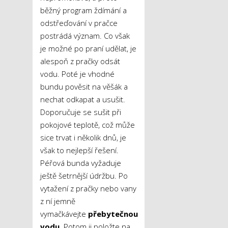
běžný program ždímání a
odstřeďování v pračce
postrádá význam. Co však
je možné po praní udělat, je
alespoň z pračky odsát
vodu. Poté je vhodné
bundu pověsit na věšák a
nechat odkapat a usušit.
Doporučuje se sušit při
pokojové teplotě, což může
sice trvat i několik dnů, je
však to nejlepší řešení.
Péřová bunda vyžaduje
ještě šetrnější údržbu. Po
vytažení z pračky nebo vany
z ní jemně
vymačkávejte
přebytečnou
vodu
. Potom ji položte na