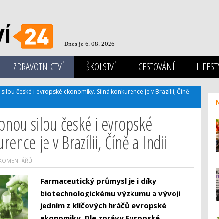
Dnes je 6. 08. 2026
ZDRAVOTNICTVÍ
ŠKOLSTVÍ
CESTOVÁNÍ
LIFEST
ilou české i evropské ekonomiky. Silná konkurence je v Brazílii, Číně
bnou silou české i evropské
nce je v Brazílii, Číně a Indii
 KOMENTÁŘŮ
Farmaceutický průmysl je i díky
biotechnologickému výzkumu a vývoji
jedním z klíčových hráčů evropské
ekonomiky.
Dle zprávy Evropské