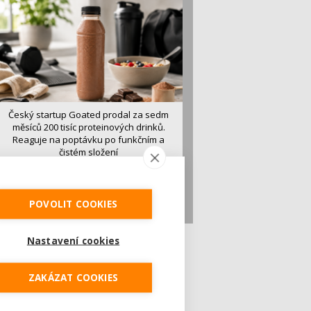
Český startup Goated prodal za sedm
měsíců 200 tisíc proteinových drinků.
Reaguje na poptávku po funkčním a
čistém složení
Česká značka proteinových nápojů Goated
prodala během prvních sedmi měsíců od
vstupu...
POVOLIT COOKIES
Nastavení cookies
ZAKÁZAT COOKIES