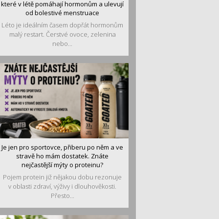
které v létě pomáhají hormonům a ulevují
od bolestivé menstruace
Léto je ideálním časem dopřát hormonům
malý restart. Čerstvé ovoce, zelenina
nebo...
Je jen pro sportovce, přiberu po něm a ve
stravě ho mám dostatek. Znáte
nejčastější mýty o proteinu?
Pojem protein již nějakou dobu rezonuje
v oblasti zdraví, výživy i dlouhověkosti.
Přesto...