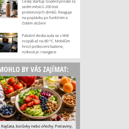
Český startup Goated prodal za
sedm měsíců 200 tisíc
proteinových drinků. Reaguje
na poptávku po funkčním a
čistém složení
Palubní deska auta se v létě
rozpálí až na 80 °C. Mobilům
hrozí poškození baterie,
riziková je i navigace
MOHLO BY VÁS ZAJÍMAT:
Rajčata, borůvky nebo ořechy. Potraviny,