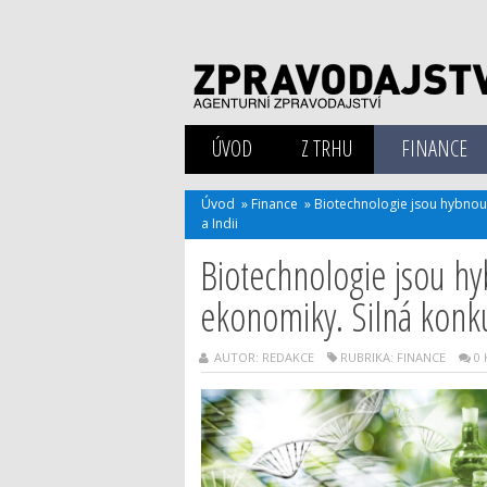
ÚVOD
Z TRHU
FINANCE
Úvod
»
Finance
»
Biotechnologie jsou hybnou s
a Indii
Biotechnologie jsou hy
ekonomiky. Silná konkure
AUTOR: REDAKCE
RUBRIKA:
FINANCE
0