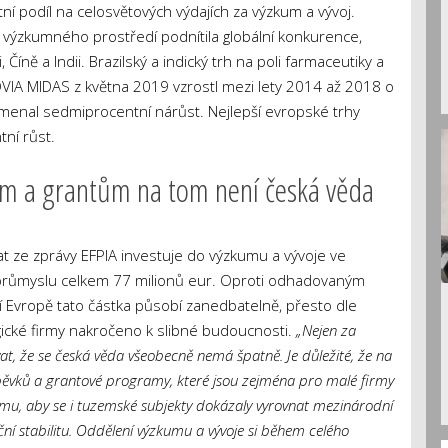
í podíl na celosvětových výdajích za výzkum a vývoj.
 výzkumného prostředí podnítila globální konkurence,
 Číně a Indii. Brazilský a indický trh na poli farmaceutiky a
QVIA MIDAS z května 2019 vzrostl mezi lety 2014 až 2018 o
menal sedmiprocentní nárůst. Nejlepší evropské trhy
tní růst.
ům a grantům na tom není česká věda
at ze zprávy EFPIA investuje do výzkumu a vývoje ve
průmyslu celkem 77 milionů eur. Oproti odhadovaným
 Evropě tato částka působí zanedbatelně, přesto dle
ické firmy nakročeno k slibné budoucnosti.
„Nejen za
vat, že se česká věda všeobecně nemá špatně. Je důležité, že na
íspěvků a grantové programy, které jsou zejména pro malé firmy
tomu, aby se i tuzemské subjekty dokázaly vyrovnat mezinárodní
ční stabilitu. Oddělení výzkumu a vývoje si během celého