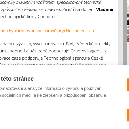
covníky s kvalitním vzděláním, specializované technické
způsobilosti věnovat se dané tematice,“
říká docent
Vladimír
otechnologické firmy Contipro.
inou hyaluronovou významně urychlují hojení ran.
ada pro výzkum, vývoj a inovace (RVVI). Vědecké projekty
ýzkumu hodnotí a následně podporuje Grantová agentura
novace zase podporuje Technologická agentura České
ům je možné dosahovat výstupů na skutečně světové úrovni.
požadovaných vstupů výzkumu a vývoje dominantním
této stránce
tů,“
doplňuje Velebný. Představu o tom, jak nákladný je
či biologické látky, poskytuje například studie uveřejněná
omažďování a analýze informací o výkonu a používání
cs. Její autoři odhadují tuto částku na téměř dvě miliardy
e sociálních médií a ke zlepšení a přizpůsobení obsahu a