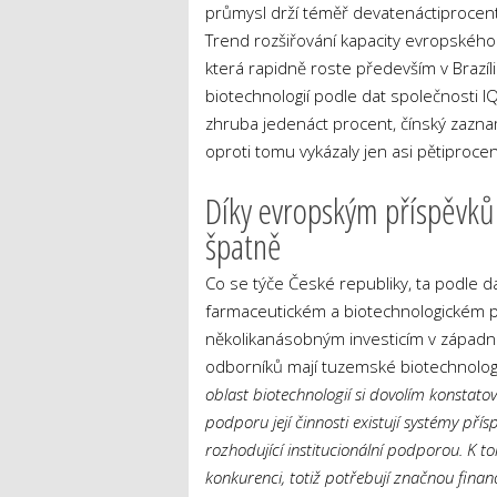
průmysl drží téměř devatenáctiprocentn
Trend rozšiřování kapacity evropského
která rapidně roste především v Brazílii,
biotechnologií podle dat společnosti I
zhruba jedenáct procent, čínský zazna
oproti tomu vykázaly jen asi pětiprocen
Díky evropským příspěvk
špatně
Co se týče České republiky, ta podle d
farmaceutickém a biotechnologickém 
několikanásobným investicím v západní
odborníků mají tuzemské biotechnolog
oblast biotechnologií si dovolím konstato
podporu její činnosti existují systémy př
rozhodující institucionální podporou. K 
konkurenci, totiž potřebují značnou finan