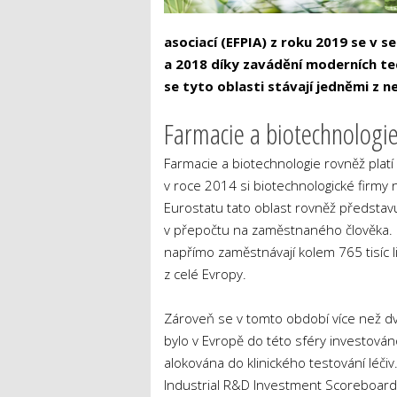
asociací (EFPIA) z roku 2019 se v s
a 2018 díky zavádění moderních te
se tyto oblasti stávají jedněmi z n
Farmacie a biotechnologi
Farmacie a biotechnologie rovněž platí
v roce 2014 si biotechnologické firmy 
Eurostatu tato oblast rovněž představ
v přepočtu na zaměstnaného člověka. O
napřímo zaměstnávají kolem 765 tisíc l
z celé Evropy.
Zároveň se v tomto období více než dv
bylo v Evropě do této sféry investováno
alokována do klinického testování léč
Industrial R&D Investment Scoreboard 