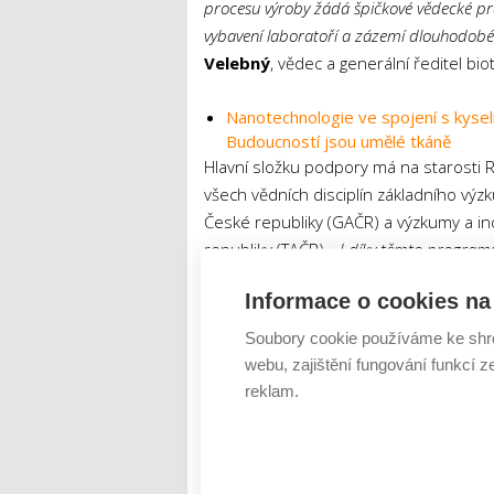
procesu výroby žádá špičkové vědecké pra
vybavení laboratoří a zázemí dlouhodobé 
Velebný
, vědec a generální ředitel bi
Nanotechnologie ve spojení s kysel
Budoucností jsou umělé tkáně
Hlavní složku podpory má na starosti R
všech vědních disciplín základního v
České republiky (GAČR) a výzkumy a i
republiky (TAČR).
„I díky těmto program
Finanční kapitál je kvůli specifičnosti 
Informace o cookies na 
katalyzátorem mnohých vědeckých projek
výzkum a následný vývoj nové chemické 
Soubory cookie používáme ke shr
v roce 2016 v Journal of Health Economi
webu, zajištění fungování funkcí z
eur.
reklam.
Tweet