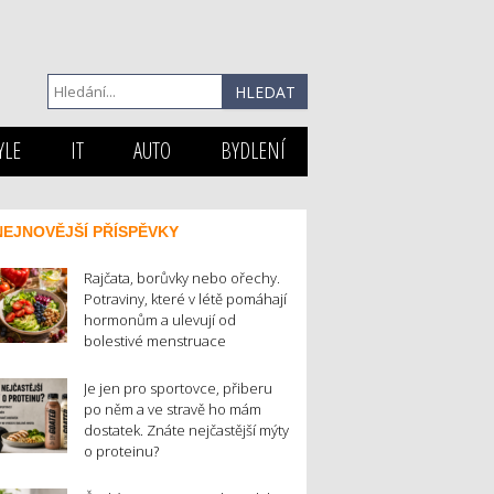
YLE
IT
AUTO
BYDLENÍ
NEJNOVĚJŠÍ PŘÍSPĚVKY
Rajčata, borůvky nebo ořechy.
Potraviny, které v létě pomáhají
hormonům a ulevují od
bolestivé menstruace
Je jen pro sportovce, přiberu
po něm a ve stravě ho mám
dostatek. Znáte nejčastější mýty
o proteinu?