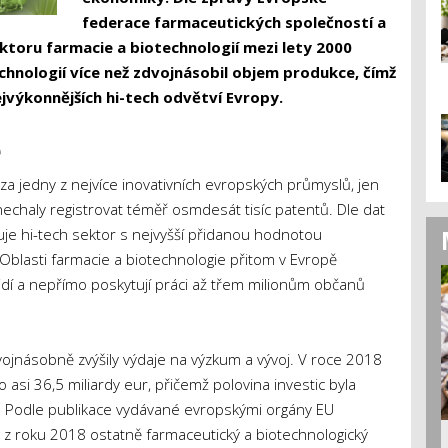
federace farmaceutických společností a
ektoru farmacie a biotechnologií mezi lety 2000
chnologií více než zdvojnásobil objem produkce, čímž
ejvýkonnějších hi-tech odvětví Evropy.
e
 za jedny z nejvíce inovativních evropských průmyslů, jen
nechaly registrovat téměř osmdesát tisíc patentů. Dle dat
uje hi-tech sektor s nejvyšší přidanou hodnotou
blasti farmacie a biotechnologie přitom v Evropě
idí a nepřímo poskytují práci až třem milionům občanů
ojnásobně zvýšily výdaje na výzkum a vývoj. V roce 2018
 asi 36,5 miliardy eur, přičemž polovina investic byla
iv. Podle publikace vydávané evropskými orgány EU
z roku 2018 ostatně farmaceutický a biotechnologický