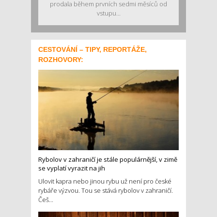
prodala během prvních sedmi měsíců od
vstupu...
CESTOVÁNÍ – TIPY, REPORTÁŽE,
ROZHOVORY:
Rybolov v zahraničí je stále populárnější, v zimě
se vyplatí vyrazit na jih
Ulovit kapra nebo jinou rybu už není pro české
rybáře výzvou. Tou se stává rybolov v zahraničí.
Češ...