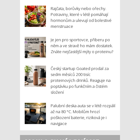
Rajčata, borůvky nebo ořechy.
Potraviny, které v létě pomáhají
hormonům a ulevují od bolestivé
menstruace
Je jen pro sportovce, přiberu po
něm a ve stravě ho mám dostatek.
Znáte nejčastější mýty o proteinu?
Český startup Goated prodal za
sedm měsíců 200 tisíc
proteinových drinků. Reaguje na
poptávku po funkčním a čistém
složení
Palubní deska auta se v létě rozpálí
až na 80 °C. Mobilům hrozí
poškození baterie, riziková je i
navigace