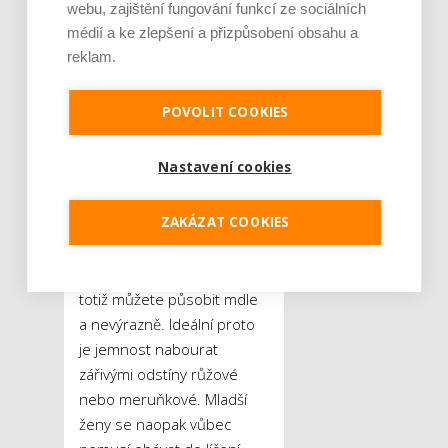
webu, zajištění fungování funkcí ze sociálních
aplikujte v tenké vrstvě.
médií a ke zlepšení a přizpůsobení obsahu a
V opačném případě totiž
reklam.
vytáhne na světlo každou
vrásku a vytvoří na tváři
POVOLIT COOKIES
nepřirozenou masku.
Ideální je lehká textura,
Nastavení cookies
s nižším krytím, která se dá
v případě potřeby vrstvit.
ZAKÁZAT COOKIES
Pozor si ve zralejším věku
dejte i na kombinaci
jemných barev, ve výsledku
totiž můžete působit mdle
a nevýrazně. Ideální proto
je jemnost nabourat
zářivými odstíny růžové
nebo meruňkové. Mladší
ženy se naopak vůbec