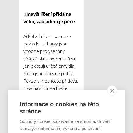
Tmavší líčení přidá na
věku, základem je péče
Ačkoliv fantazii se meze
nekladou a barvy jsou
vhodné pro všechny
věkové skupiny žen, přeci
jen existují určitá pravidla,
která jsou obecně platná.
Pokud si nechcete přidávat
roky navíc, měla byste
dobře promyslet volbu
temných a tmavých odstínů
Informace o cookies na této
dekorativní kosmetiky.
stránce
Make-up by nikdy neměl být
Soubory cookie používáme ke shromažďování
tmavší, než váš vlastní
a analýze informací o výkonu a používání
odstín pleti, a vždy jej