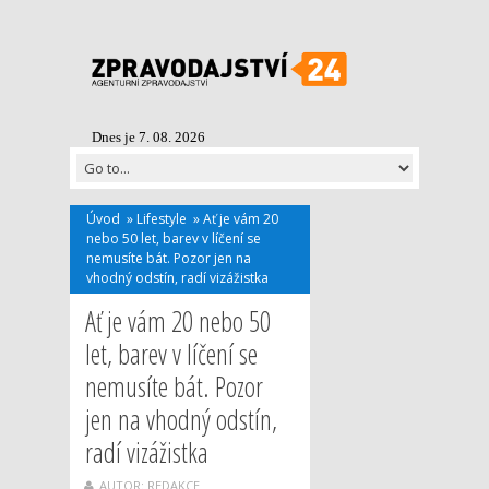
Dnes je 7. 08. 2026
Úvod
»
Lifestyle
»
Ať je vám 20
nebo 50 let, barev v líčení se
nemusíte bát. Pozor jen na
vhodný odstín, radí vizážistka
Ať je vám 20 nebo 50
let, barev v líčení se
nemusíte bát. Pozor
jen na vhodný odstín,
radí vizážistka
AUTOR: REDAKCE