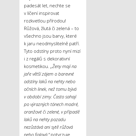
padesát let, nechte se
v líčení inspirovat
rozkvetlou přírodou!
Růžová, žlutá či zelená – to
všechno jsou barvy, které
k jaru neodmyslitelně patří.
Tyto odstíny proto nyní mizí
i z regálů s dekorativní
kosmetikou.
„Ženy mají na
jaře větší zájem o barevné
odstíny laků na nehty nebo
očních linek, než tomu bývá
v období zimy. Často sahají
po výrazných tónech modré,
oranžové či zelené, v případě
laků na nehty pozadu
nezůstává ani sytě růžová
nebo fialová,“
potvrzuje