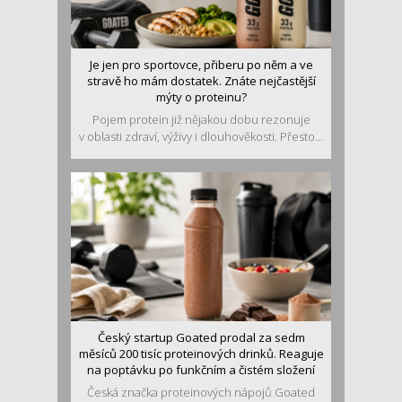
Je jen pro sportovce, přiberu po něm a ve
stravě ho mám dostatek. Znáte nejčastější
mýty o proteinu?
Pojem protein již nějakou dobu rezonuje
v oblasti zdraví, výživy i dlouhověkosti. Přesto...
Český startup Goated prodal za sedm
měsíců 200 tisíc proteinových drinků. Reaguje
na poptávku po funkčním a čistém složení
Česká značka proteinových nápojů Goated