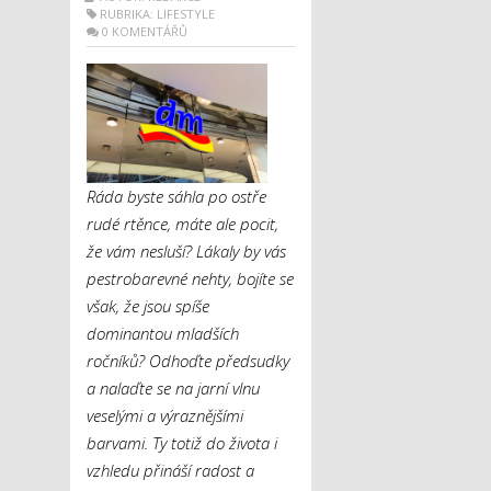
RUBRIKA:
LIFESTYLE
0 KOMENTÁŘŮ
Ráda byste sáhla po ostře
rudé rtěnce, máte ale pocit,
že vám nesluší? Lákaly by vás
pestrobarevné nehty, bojíte se
však, že jsou spíše
dominantou mladších
ročníků? Odhoďte předsudky
a nalaďte se na jarní vlnu
veselými a výraznějšími
barvami. Ty totiž do života i
vzhledu přináší radost a