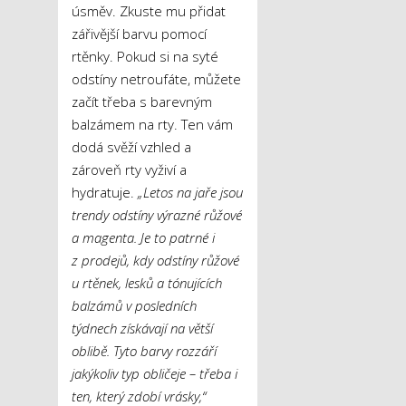
úsměv. Zkuste mu přidat
zářivější barvu pomocí
rtěnky. Pokud si na syté
odstíny netroufáte, můžete
začít třeba s barevným
balzámem na rty. Ten vám
dodá svěží vzhled a
zároveň rty vyživí a
hydratuje.
„Letos na jaře jsou
trendy odstíny výrazné růžové
a magenta. Je to patrné i
z prodejů, kdy odstíny růžové
u rtěnek, lesků a tónujících
balzámů v posledních
týdnech získávají na větší
oblibě. Tyto barvy rozzáří
jakýkoliv typ obličeje – třeba i
ten, který zdobí vrásky,“