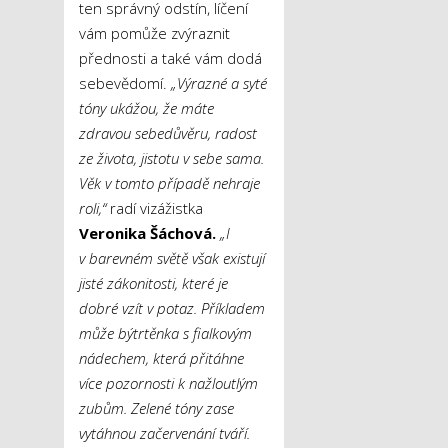
ten správný odstín, líčení
vám pomůže zvýraznit
přednosti a také vám dodá
sebevědomí.
„Výrazné a syté
tóny ukážou, že máte
zdravou sebedůvěru, radost
ze života, jistotu v sebe sama.
Věk v tomto případě nehraje
roli,“
radí vizážistka
Veronika Šáchová.
„I
v barevném světě však existují
jisté zákonitosti, které je
dobré vzít v potaz. Příkladem
může být
rtěnka s fialkovým
nádechem, která přitáhne
více pozornosti k nažloutlým
zubům. Zelené tóny zase
vytáhnou začervenání tváří.