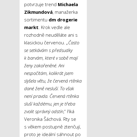
potvrzuje trend
Michaela
Zikmundová
, manažerka
sortimentu
dm drogerie
markt
. Krok vedle ale
rozhodně neuděláte ani s
klasickou červenou.
„Často
se setkávám s předsudky
k barvám, které v sobě mají
ženy zakořeněné. Ani
nespočítám, kolikrát jsem
slyšela větu, že červená rtěnka
dané ženě nesluší. To však
není pravda.
Červená rtěnka
sluší každému, jen je třeba
zvolit správný odstín
,“ říká
Veronika Šáchová. Rty se
s věkem postupně ztenčují,
proto je ideální sáhnout po