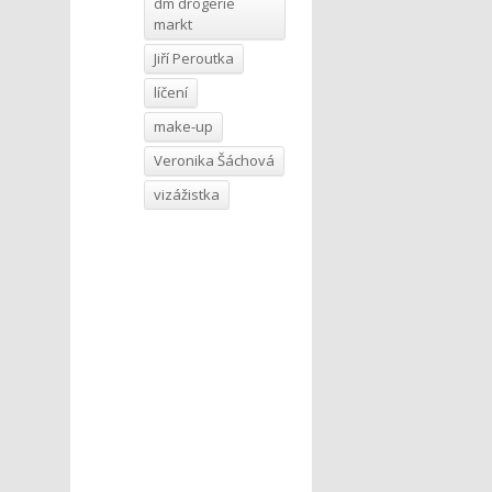
dm drogerie
markt
Jiří Peroutka
líčení
make-up
Veronika Šáchová
vizážistka