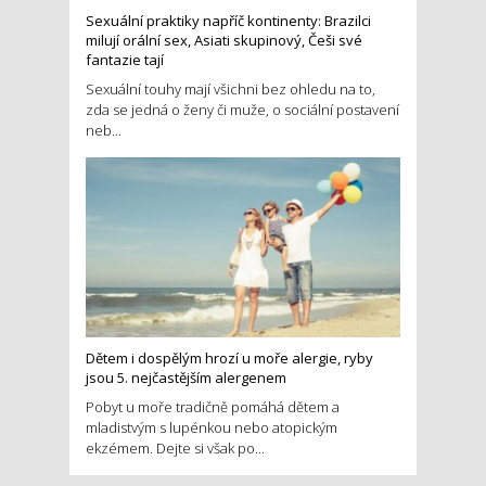
Sexuální praktiky napříč kontinenty: Brazilci
milují orální sex, Asiati skupinový, Češi své
fantazie tají
Sexuální touhy mají všichni bez ohledu na to,
zda se jedná o ženy či muže, o sociální postavení
neb...
Dětem i dospělým hrozí u moře alergie, ryby
jsou 5. nejčastějším alergenem
Pobyt u moře tradičně pomáhá dětem a
mladistvým s lupénkou nebo atopickým
ekzémem. Dejte si však po...