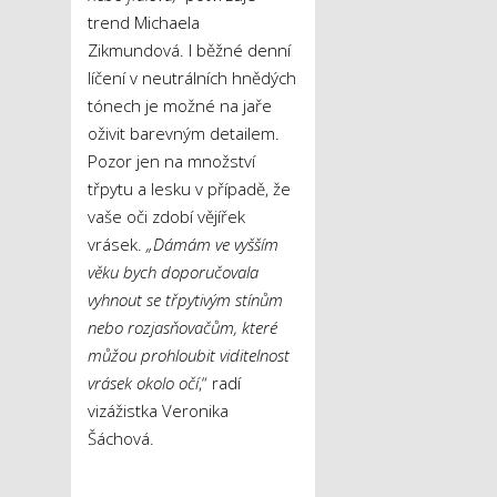
trend Michaela
Zikmundová. I běžné denní
líčení v neutrálních hnědých
tónech je možné na jaře
oživit barevným detailem.
Pozor jen na množství
třpytu a lesku v případě, že
vaše oči zdobí vějířek
vrásek.
„Dámám ve vyšším
věku bych doporučovala
vyhnout se třpytivým stínům
nebo rozjasňovačům, které
můžou prohloubit viditelnost
vrásek okolo očí
,“ radí
vizážistka Veronika
Šáchová.