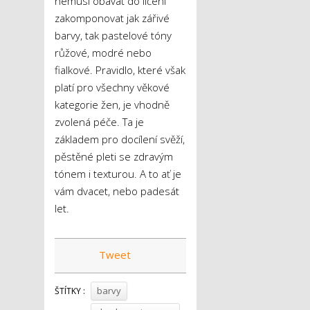
nemusí obávat do líčení
zakomponovat jak zářivé
barvy, tak pastelové tóny
růžové, modré nebo
fialkové. Pravidlo, které však
platí pro všechny věkové
kategorie žen, je vhodně
zvolená péče. Ta je
základem pro docílení svěží,
pěstěné pleti se zdravým
tónem i texturou. A to ať je
vám dvacet, nebo padesát
let.
Tweet
barvy
ŠTÍTKY :