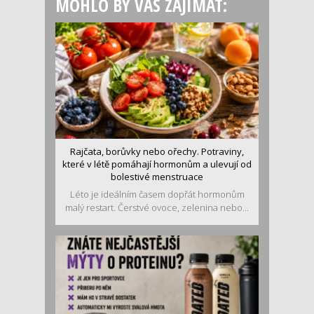
MOHLO BY VÁS ZAJÍMAT:
Rajčata, borůvky nebo ořechy. Potraviny,
které v létě pomáhají hormonům a ulevují od
bolestivé menstruace
Léto je ideálním časem dopřát hormonům
malý restart. Čerstvé ovoce, zelenina nebo...