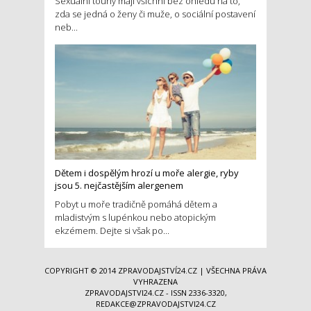
Sexuální touhy mají všichni bez ohledu na to,
zda se jedná o ženy či muže, o sociální postavení
neb...
Dětem i dospělým hrozí u moře alergie, ryby
jsou 5. nejčastějším alergenem
Pobyt u moře tradičně pomáhá dětem a
mladistvým s lupénkou nebo atopickým
ekzémem. Dejte si však po...
COPYRIGHT © 2014
ZPRAVODAJSTVÍ24.CZ
| VŠECHNA PRÁVA
VYHRAZENA
ZPRAVODAJSTVI24.CZ - ISSN 2336-3320,
REDAKCE@ZPRAVODAJSTVI24.CZ