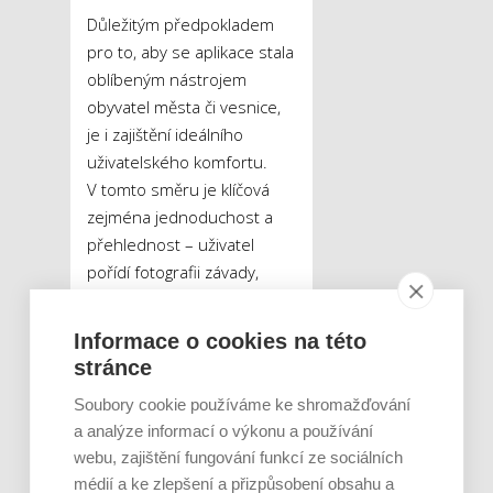
Důležitým předpokladem
pro to, aby se aplikace stala
oblíbeným nástrojem
obyvatel města či vesnice,
je i zajištění ideálního
uživatelského komfortu.
V tomto směru je klíčová
zejména jednoduchost a
přehlednost – uživatel
pořídí fotografii závady,
případně připojí krátký
popis a odešle ji.
„Z naší
Informace o cookies na této
zkušenosti je zásadní, aby
stránce
byla aplikace intuitivní a
Soubory cookie používáme ke shromažďování
snadno ovladatelná, s
a analýze informací o výkonu a používání
možností jednoduše připojit
webu, zajištění fungování funkcí ze sociálních
fotografii a jasně lokalizovat
médií a ke zlepšení a přizpůsobení obsahu a
závadu. Uživatelé také