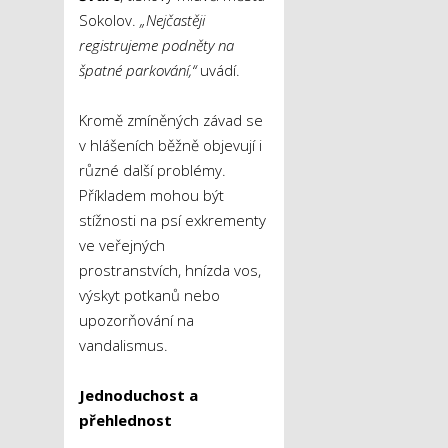
Sokolov.
„Nejčastěji
registrujeme podněty na
špatné parkování,“
uvádí.
Kromě zmíněných závad se
v hlášeních běžně objevují i
různé další problémy.
Příkladem mohou být
stížnosti na psí exkrementy
ve veřejných
prostranstvích, hnízda vos,
výskyt potkanů nebo
upozorňování na
vandalismus.
Jednoduchost a
přehlednost