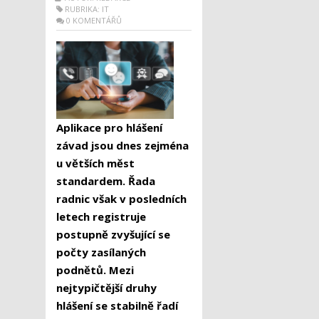
RUBRIKA:
IT
0 KOMENTÁŘŮ
Aplikace pro hlášení
závad jsou dnes zejména
u větších měst
standardem. Řada
radnic však v posledních
letech registruje
postupně zvyšující se
počty zasílaných
podnětů. Mezi
nejtypičtější druhy
hlášení se stabilně řadí