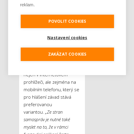
reklam.
oceňují, když mohou
v reálném čase sledovat, jak
POVOLIT COOKIES
se řešení jejich podnětu
vyvíjí,“
vysvětluje zástupkyně
společnosti TopGis.
Nastavení cookies
Stěžejní je dle Drahomíry
ZAKÁZAT COOKIES
Zedníčkové i to, aby
aplikace dobře fungovala
nejen v internetovém
prohlížeči, ale zejména na
mobilním telefonu, který se
pro hlášení závad stává
preferovanou
variantou.
„Ze stran
samospráv je nutné také
myslet na to, že v rámci