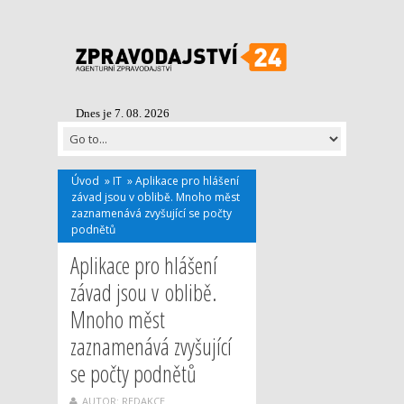
Dnes je 7. 08. 2026
Úvod
»
IT
»
Aplikace pro hlášení
závad jsou v oblibě. Mnoho měst
zaznamenává zvyšující se počty
podnětů
Aplikace pro hlášení
závad jsou v oblibě.
Mnoho měst
zaznamenává zvyšující
se počty podnětů
AUTOR: REDAKCE