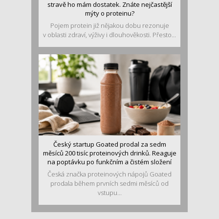
stravě ho mám dostatek. Znáte nejčastější
mýty o proteinu?
Pojem protein již nějakou dobu rezonuje
v oblasti zdraví, výživy i dlouhověkosti. Přesto...
Český startup Goated prodal za sedm
měsíců 200 tisíc proteinových drinků. Reaguje
na poptávku po funkčním a čistém složení
Česká značka proteinových nápojů Goated
prodala během prvních sedmi měsíců od
vstupu...