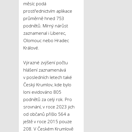
měsíc podá
prostřednictvím aplikace
průměrně hned 753
podnětů. Mírný nárůst
zaznamenal i Liberec,
Olomouc nebo Hradec
Králové.
Výrazné zvýšení počtu
hlášení zaznamenává
v posledních letech také
Český Krumlov, kde bylo
loni evidováno 805
podnětů za celý rok. Pro
srovnání, v roce 2023 jich
od občanů přišlo 564 a
ještě v roce 2015 pouze
208. V Českém Krumlově