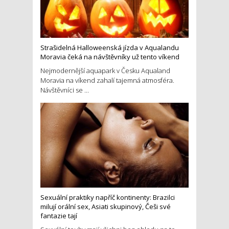
Strašidelná Halloweenská jízda v Aqualandu
Moravia čeká na návštěvníky už tento víkend
Nejmodernější aquapark v Česku Aqualand
Moravia na víkend zahalí tajemná atmosféra.
Návštěvníci se ...
Sexuální praktiky napříč kontinenty: Brazilci
milují orální sex, Asiati skupinový, Češi své
fantazie tají