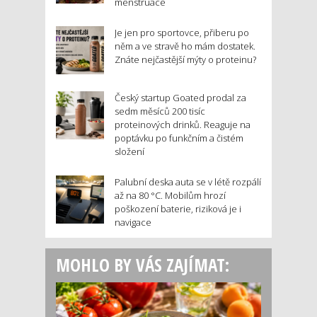
menstruace
Je jen pro sportovce, přiberu po
něm a ve stravě ho mám dostatek.
Znáte nejčastější mýty o proteinu?
Český startup Goated prodal za
sedm měsíců 200 tisíc
proteinových drinků. Reaguje na
poptávku po funkčním a čistém
složení
Palubní deska auta se v létě rozpálí
až na 80 °C. Mobilům hrozí
poškození baterie, riziková je i
navigace
MOHLO BY VÁS ZAJÍMAT: