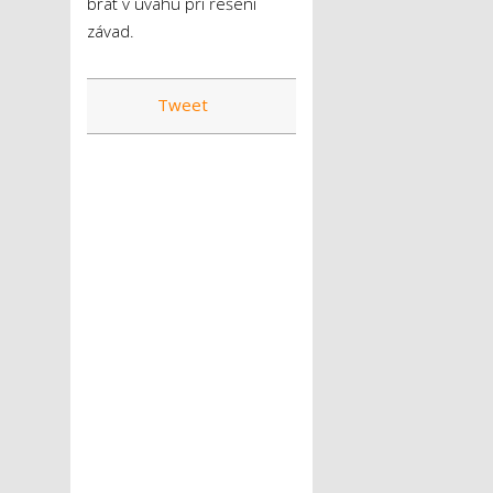
brát v úvahu při řešení
závad.
Tweet