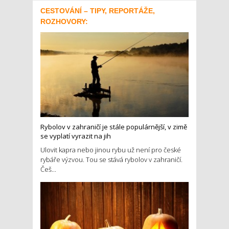
CESTOVÁNÍ – TIPY, REPORTÁŽE,
ROZHOVORY:
Rybolov v zahraničí je stále populárnější, v zimě
se vyplatí vyrazit na jih
Ulovit kapra nebo jinou rybu už není pro české
rybáře výzvou. Tou se stává rybolov v zahraničí.
Češ...