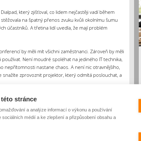
alpad, který zjišťoval, co lidem nejčastěji vadí během
ů stěžovala na špatný přenos zvuku kvůli okolnímu šumu
účastníků. A třetina lidí uvedla, že mají problém
onferencí by měli mít všichni zaměstnanci. Zároveň by měli
ti používat. Není moudré spoléhat na jediného IT technika,
jeho nepřítomnosti nastane chaos. A není nic otravnějšího,
 snažíte zprovoznit projektor, který odmítá poslouchat, a
. Mohou mít jiný typ či značku přístroje, který budou
této stránce
takže byste měli mít v záloze více typů připojovacích
omažďování a analýze informací o výkonu a používání
ítejte i s tím, že se návštěvníci budou třeba chtít připojit
e sociálních médií a ke zlepšení a přizpůsobení obsahu a
zasedací místnosti k dispozici.
 číst u kávy i na terase. Na děti čekají hračky a soutěže