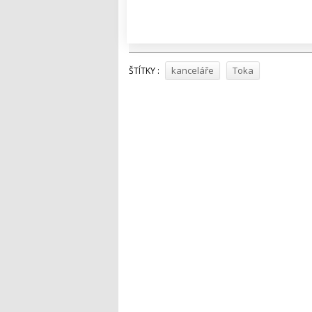
Tweet
kanceláře
Toka
ŠTÍTKY :