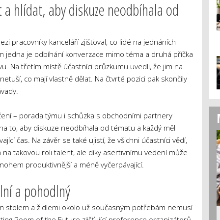
 a hlídat, aby diskuze neodbíhala od
pracovníky kanceláří zjišťoval, co lidé na jednáních
em jedna je odbíhání konverzace mimo téma a druhá příčka
ovu. Na třetím místě účastníci průzkumu uvedli, že jim na
netuší, co mají vlastně dělat. Na čtvrté pozici pak skončily
ávady.
ení – porada týmu i schůzka s obchodními partnery
a to, aby diskuze neodbíhala od tématu a každý měl
jící čas. Na závěr se také ujistí, že všichni účastníci vědí,
na takovou roli talent, ale díky asertivnímu vedení může
nohem produktivnější a méně vyčerpávající.
ilní a pohodlný
ým stolem a židlemi okolo už současným potřebám nemusí
ing Room of the Future zjišťující preference organizátorů