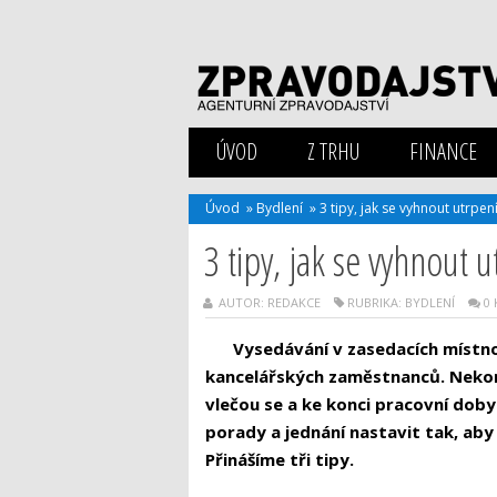
ÚVOD
Z TRHU
FINANCE
Úvod
»
Bydlení
»
3 tipy, jak se vyhnout utrpe
3 tipy, jak se vyhnout 
AUTOR: REDAKCE
RUBRIKA:
BYDLENÍ
0
Vysedávání v zasedacích místn
kancelářských zaměstnanců. Nekon
vlečou se a ke konci pracovní doby 
porady a jednání nastavit tak, aby 
Přinášíme tři tipy.