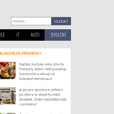
YLE
IT
AUTO
BYDLENÍ
NEJNOVĚJŠÍ PŘÍSPĚVKY
Rajčata, borůvky nebo ořechy.
Potraviny, které v létě pomáhají
hormonům a ulevují od
bolestivé menstruace
Je jen pro sportovce, přiberu
po něm a ve stravě ho mám
dostatek. Znáte nejčastější mýty
o proteinu?