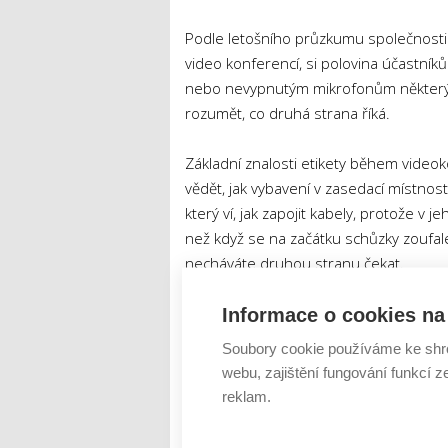
Podle letošního průzkumu společnosti Di
video konferencí, si polovina účastník
nebo nevypnutým mikrofonům některých 
rozumět, co druhá strana říká.
Základní znalosti etikety během videok
vědět, jak vybavení v zasedací místnos
který ví, jak zapojit kabely, protože v 
než když se na začátku schůzky zoufale
necháváte druhou stranu čekat.
Myslete také na lidi přicházející zvenčí
Informace o cookies na 
potřebovat spárovat s vaším zařízením, 
Soubory cookie používáme ke shr
kabelů a podobně. V neposlední řadě poč
webu, zajištění fungování funkcí z
na vaši wifi, takže heslo by mělo být v 
reklam.
V moderních knihovnách si lidé mohou