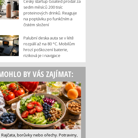
Český startup Goated prodal za
sedm měsíců 200 tisíc
proteinových drinků. Reaguje
na poptávku po funkčním a
čistém složení
Palubní deska auta se v létě
rozpálí až na 80 °C. Mobilům
hrozí poškození baterie,
riziková je i navigace
MOHLO BY VÁS ZAJÍMAT:
Rajčata, borůvky nebo ořechy. Potraviny,