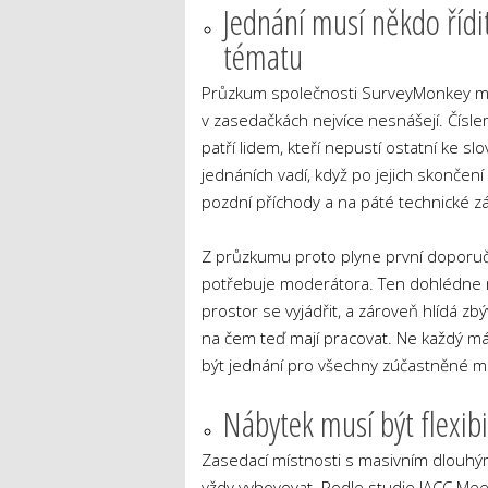
Jednání musí někdo řídit
tématu
Průzkum společnosti SurveyMonkey mezi 
v zasedačkách nejvíce nesnášejí. Čísl
patří lidem, kteří nepustí ostatní ke sl
jednáních vadí, když po jejich skončení 
pozdní příchody a na páté technické z
Z průzkumu proto plyne první doporuč
potřebuje moderátora. Ten dohlédne n
prostor se vyjádřit, a zároveň hlídá zbýva
na čem teď mají pracovat. Ne každý má 
být jednání pro všechny zúčastněné m
Nábytek musí být flexib
Zasedací místnosti s masivním dlouh
vždy vyhovovat. Podle studie IACC Meet