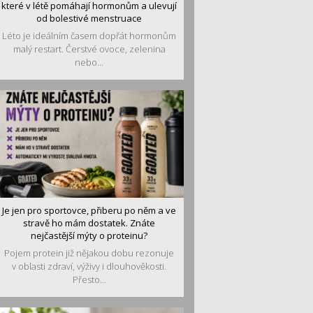
které v létě pomáhají hormonům a ulevují
od bolestivé menstruace
Léto je ideálním časem dopřát hormonům
malý restart. Čerstvé ovoce, zelenina
nebo...
Je jen pro sportovce, přiberu po něm a ve
stravě ho mám dostatek. Znáte
nejčastější mýty o proteinu?
Pojem protein již nějakou dobu rezonuje
v oblasti zdraví, výživy i dlouhověkosti.
Přesto...