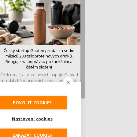
Český startup Goated prodal za sedm
měsíců 200 tisíc proteinových drinků.
Reaguje na poptávku po funkčním a
čistém složení
Česká značka proteinových nápojů Goated
prodala během prvních sedmi měsíců od
vstupu...
POVOLIT COOKIES
Nastavení cookies
ZAKÁZAT COOKIES