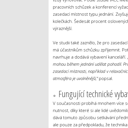
pracovních schůzek a konferencí vyžaduj
zasedací místnost typu jednání. Zvyšu
kolečkách. Šedesát procent oslovených 
výraznější.
Ve studii také zaznělo, že pro zasedací
má účastníkům schůzku zpříjemnit. Potv
navrhuje a dodává vybavení kanceláří.
mohou během jednání udělat pohodlí. Prac
zasedací místnosti, například v relaxačníc
atmosféra je uvolněnější,“
popsal.
Fungující technické vyb
V současnosti probíhá mnohem více sc
nutnost, díky které si ale lidé uvědo
dává tomuto způsobu setkávání přednost
ale pouze za předpokladu, že technika 