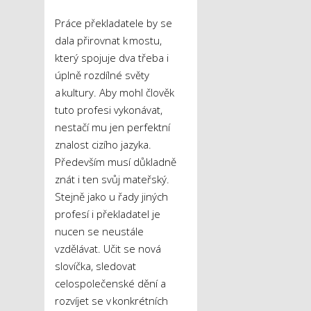
Práce překladatele by se
dala přirovnat k mostu,
který spojuje dva třeba i
úplně rozdílné světy
a kultury. Aby mohl člověk
tuto profesi vykonávat,
nestačí mu jen perfektní
znalost cizího jazyka.
Především musí důkladně
znát i ten svůj mateřský.
Stejně jako u řady jiných
profesí i překladatel je
nucen se neustále
vzdělávat. Učit se nová
slovíčka, sledovat
celospolečenské dění a
rozvíjet se v konkrétních