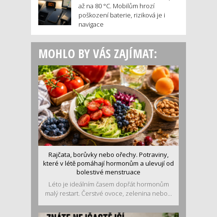
až na 80 °C. Mobilům hrozí
poškození baterie, riziková je i
navigace
MOHLO BY VÁS ZAJÍMAT:
Rajčata, borůvky nebo ořechy. Potraviny,
které v létě pomáhají hormonům a ulevují od
bolestivé menstruace
Léto je ideálním časem dopřát hormonům
malý restart. Čerstvé ovoce, zelenina nebo...