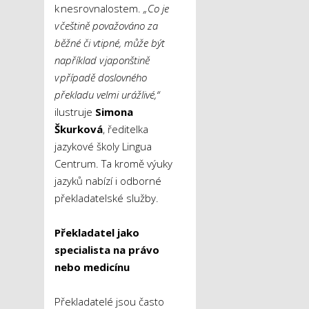
k nesrovnalostem.
„Co je
v češtině považováno za
běžné či vtipné, může být
například v japonštině
v případě doslovného
překladu velmi urážlivé,“
ilustruje
Simona
Škurková
, ředitelka
jazykové školy Lingua
Centrum. Ta kromě výuky
jazyků nabízí i odborné
překladatelské služby.
Překladatel jako
specialista na právo
nebo medicínu
Překladatelé jsou často