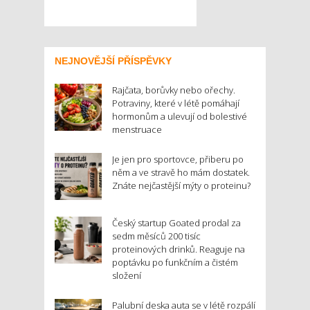
NEJNOVĚJŠÍ PŘÍSPĚVKY
Rajčata, borůvky nebo ořechy.
Potraviny, které v létě pomáhají
hormonům a ulevují od bolestivé
menstruace
Je jen pro sportovce, přiberu po
něm a ve stravě ho mám dostatek.
Znáte nejčastější mýty o proteinu?
Český startup Goated prodal za
sedm měsíců 200 tisíc
proteinových drinků. Reaguje na
poptávku po funkčním a čistém
složení
Palubní deska auta se v létě rozpálí