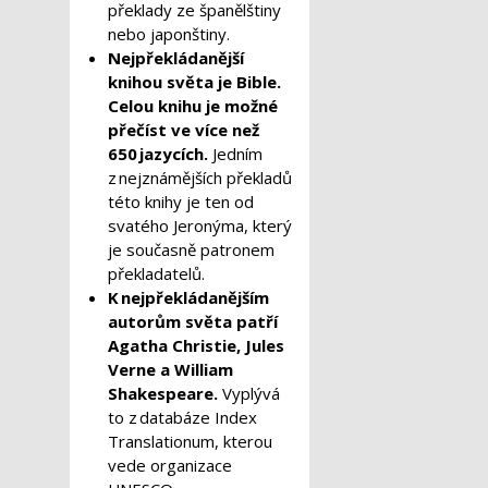
překlady ze španělštiny
nebo japonštiny.
Nejpřekládanější
knihou světa je Bible.
Celou knihu je možné
přečíst ve více než
650 jazycích.
Jedním
z nejznámějších překladů
této knihy
je ten od
svatého Jeronýma, který
je současně patronem
překladatelů.
K nejpřekládanějším
autorům světa patří
Agatha Christie, Jules
Verne a William
Shakespeare.
Vyplývá
to z databáze Index
Translationum, kterou
vede organizace