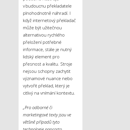
v budoucnu překladatele
plnohodnotně náhradí. I
když internetový překladač
může být užitečnou
alternativou rychlého
přeložení potřebné
informace, stále je nutný
lidský element pro
přesnost a kvalitu. Stroje
nejsou schopny zachytit
významové nuance nebo
vytvořit překlad, který je
citlivý na vnímání kontextu.
„Pro odborné či
marketingové texty jsou ve
většině případů tyto
technologie naprosto