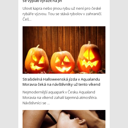
se vyplatí vyrazit na jih
Ulovit kapra nebo jinou rybu už není pro české
rybáře výzvou. Tou se stává rybolov v zahraničí.
Češ...
Strašidelná Halloweenská jízda v Aqualandu
Moravia čeká na návštěvníky už tento víkend
Nejmodernější aquapark v Česku Aqualand
Moravia na víkend zahalí tajemná atmosféra.
Návštěvníci se ...