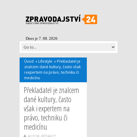
Dnes je 7. 08. 2026
Úvod
»
Lifestyle
»
Překladatel je
znalcem dané kultury, často však
i expertem na právo, techniku či
medicínu
Překladatel je znalcem
dané kultury, často
však i expertem na
právo, techniku či
medicínu
AUTOR: REDAKCE