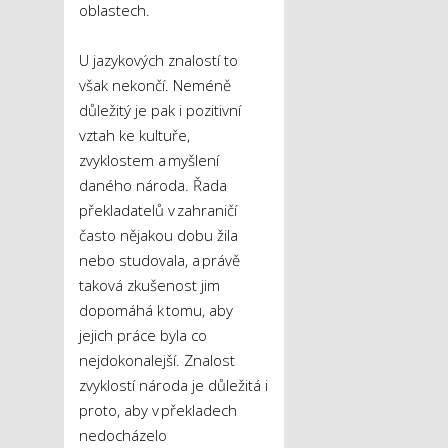
oblastech.
U jazykových znalostí to
však nekončí. Neméně
důležitý je pak i pozitivní
vztah ke kultuře,
zvyklostem a myšlení
daného národa. Řada
překladatelů v zahraničí
často nějakou dobu žila
nebo studovala, a právě
taková zkušenost jim
dopomáhá k tomu, aby
jejich práce byla co
nejdokonalejší. Znalost
zvyklostí národa je důležitá i
proto, aby v překladech
nedocházelo