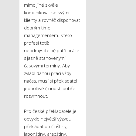
mimo jiné skvěle
komunikovat se svými
klienty a rovněž disponovat
dobrým time
managementem. K této
profesi totiž
neodmyslitelně patří práce
s jasně stanovenými
časovými termíny. Aby
zvládl danou práci vždy
načas, musí si překladatel
jednotlivé činnosti dobře
rozvrhnout.
Pro české překladatele je
obvykle největší výzvou
překládat do čínštiny,
japonštiny, arabštiny,