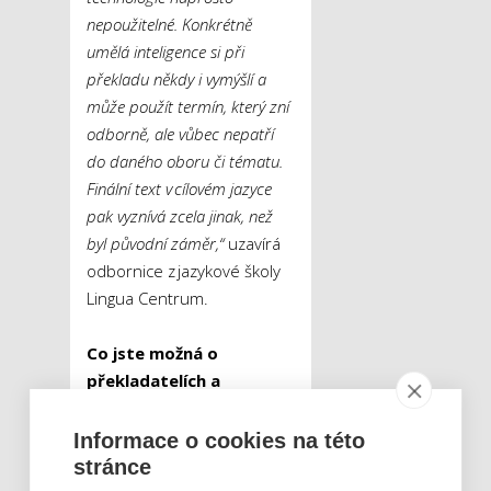
nepoužitelné. Konkrétně
umělá inteligence si při
překladu někdy i vymýšlí a
může použít termín, který zní
odborně, ale vůbec nepatří
do daného oboru či tématu.
Finální text v cílovém jazyce
pak vyznívá zcela jinak, než
byl původní záměr,“
uzavírá
odbornice z jazykové školy
Lingua Centrum.
Co jste možná o
překladatelích a
překladech nevěděli:
Informace o cookies na této
Na světě je podle
stránce
odhadů více než tři