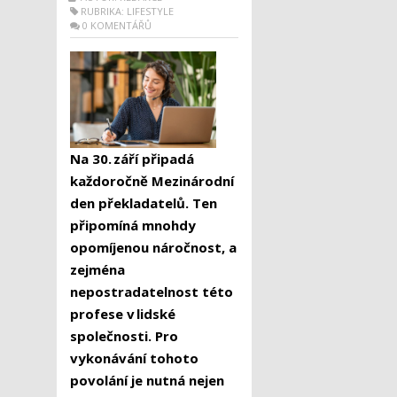
RUBRIKA:
LIFESTYLE
0 KOMENTÁŘŮ
Na 30. září připadá
každoročně Mezinárodní
den překladatelů. Ten
připomíná mnohdy
opomíjenou náročnost, a
zejména
nepostradatelnost této
profese v lidské
společnosti. Pro
vykonávání tohoto
povolání je nutná nejen