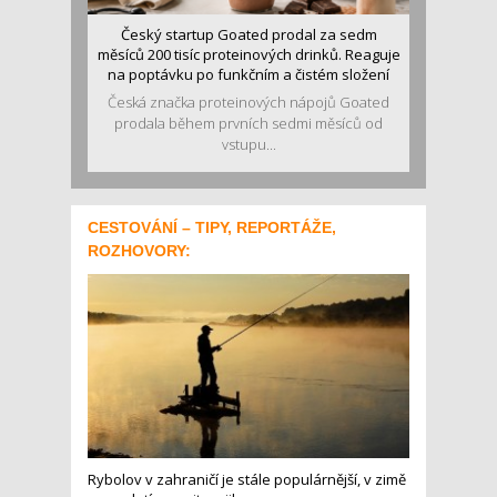
Český startup Goated prodal za sedm
měsíců 200 tisíc proteinových drinků. Reaguje
na poptávku po funkčním a čistém složení
Česká značka proteinových nápojů Goated
prodala během prvních sedmi měsíců od
vstupu...
CESTOVÁNÍ – TIPY, REPORTÁŽE,
ROZHOVORY:
Rybolov v zahraničí je stále populárnější, v zimě