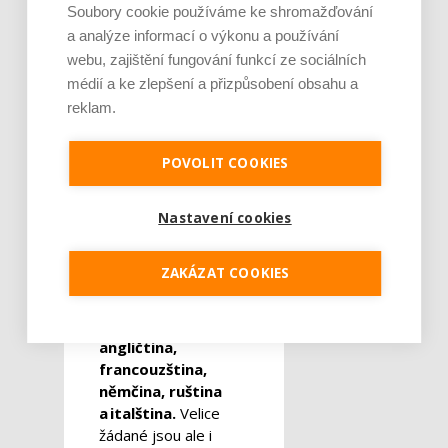
Soubory cookie používáme ke shromažďování
sta tisíc
a analýze informací o výkonu a používání
profesionálních
webu, zajištění fungování funkcí ze sociálních
překladatelů.
A
si
80 tisíc z nich sdružuje
médií a ke zlepšení a přizpůsobení obsahu a
Mezinárodní federace
reklam.
překladatelů.
V průměru
POVOLIT COOKIES
překladatel přeloží asi
250 slov za hodinu.
Ti,
co se překladatelstvím
Nastavení cookies
živí na plný úvazek,
přeloží za rok přes půl
ZAKÁZAT COOKIES
milionu slov.
Mezi nejpřekládanější
jazyky světa patří
angličtina,
francouzština,
němčina, ruština
a italština.
Velice
žádané jsou ale i