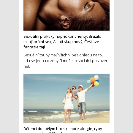
Sexuální praktiky napříč kontinenty: Brazilci
milují orální sex, Asiati skupinový, Češi své
fantazie tají
Sexuální touhy mají všichni bez ohledu na to,
zda se jedná o ženy či muže, o sociální postavení
neb...
Dětem i dospělým hrozí u moře alergie, ryby